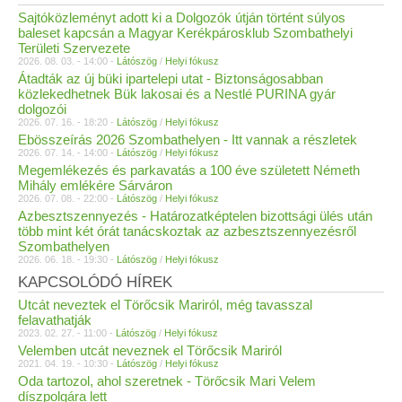
Sajtóközleményt adott ki a Dolgozók útján történt súlyos
baleset kapcsán a Magyar Kerékpárosklub Szombathelyi
Területi Szervezete
2026. 08. 03. - 14:00 -
Látószög
/
Helyi fókusz
Átadták az új büki ipartelepi utat - Biztonságosabban
közlekedhetnek Bük lakosai és a Nestlé PURINA gyár
dolgozói
2026. 07. 16. - 18:20 -
Látószög
/
Helyi fókusz
Ebösszeírás 2026 Szombathelyen - Itt vannak a részletek
2026. 07. 14. - 14:00 -
Látószög
/
Helyi fókusz
Megemlékezés és parkavatás a 100 éve született Németh
Mihály emlékére Sárváron
2026. 07. 08. - 22:00 -
Látószög
/
Helyi fókusz
Azbesztszennyezés - Határozatképtelen bizottsági ülés után
több mint két órát tanácskoztak az azbesztszennyezésről
Szombathelyen
2026. 06. 18. - 19:30 -
Látószög
/
Helyi fókusz
KAPCSOLÓDÓ HÍREK
Utcát neveztek el Törőcsik Mariról, még tavasszal
felavathatják
2023. 02. 27. - 11:00 -
Látószög
/
Helyi fókusz
Velemben utcát neveznek el Törőcsik Mariról
2021. 04. 19. - 10:30 -
Látószög
/
Helyi fókusz
Oda tartozol, ahol szeretnek - Törőcsik Mari Velem
díszpolgára lett