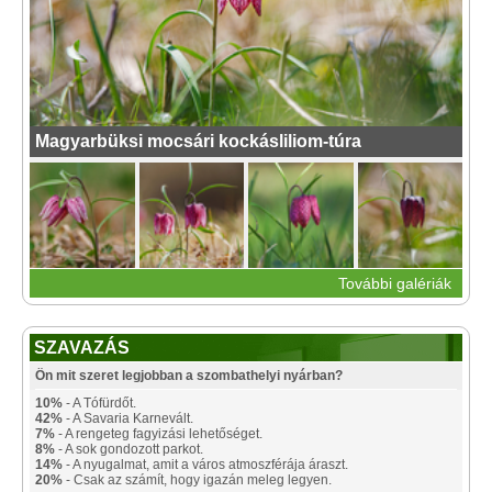
Magyarbüksi mocsári kockásliliom-túra
További galériák
SZAVAZÁS
Ön mit szeret legjobban a szombathelyi nyárban?
10%
- A Tófürdőt.
42%
- A Savaria Karnevált.
7%
- A rengeteg fagyizási lehetőséget.
8%
- A sok gondozott parkot.
14%
- A nyugalmat, amit a város atmoszférája áraszt.
20%
- Csak az számít, hogy igazán meleg legyen.