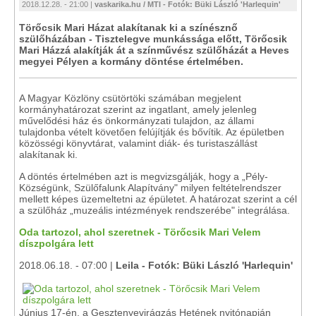
2018.12.28. - 21:00 |
vaskarika.hu / MTI - Fotók: Büki László 'Harlequin'
Törőcsik Mari Házat alakítanak ki a színésznő
szülőházában - Tisztelegve munkássága előtt, Törőcsik
Mari Házzá alakítják át a színművész szülőházát a Heves
megyei Pélyen a kormány döntése értelmében.
A Magyar Közlöny csütörtöki számában megjelent
kormányhatározat szerint az ingatlant, amely jelenleg
művelődési ház és önkormányzati tulajdon, az állami
tulajdonba vételt követően felújítják és bővítik. Az épületben
közösségi könyvtárat, valamint diák- és turistaszállást
alakítanak ki.
A döntés értelmében azt is megvizsgálják, hogy a „Pély-
Községünk, Szülőfalunk Alapítvány" milyen feltételrendszer
mellett képes üzemeltetni az épületet. A határozat szerint a cél
a szülőház „muzeális intézmények rendszerébe" integrálása.
Oda tartozol, ahol szeretnek - Törőcsik Mari Velem
díszpolgára lett
2018.06.18. - 07:00 |
Leila - Fotók: Büki László 'Harlequin'
Június 17-én, a Gesztenyevirágzás Hetének nyitónapján