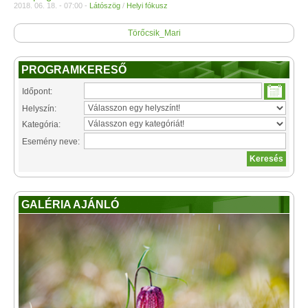
2018. 06. 18. - 07:00 -
Látószög
/
Helyi fókusz
Törőcsik_Mari
PROGRAMKERESŐ
Időpont:
Helyszín:
Kategória:
Esemény neve:
GALÉRIA AJÁNLÓ