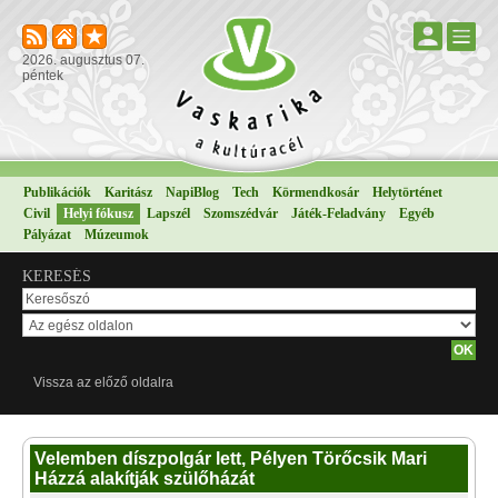
2026. augusztus 07.
péntek
Publikációk
Karitász
NapiBlog
Tech
Körmendkosár
Helytörténet
Civil
Helyi fókusz
Lapszél
Szomszédvár
Játék-Feladvány
Egyéb
Pályázat
Múzeumok
KERESÉS
Vissza az előző oldalra
Velemben díszpolgár lett, Pélyen Törőcsik Mari
Házzá alakítják szülőházát