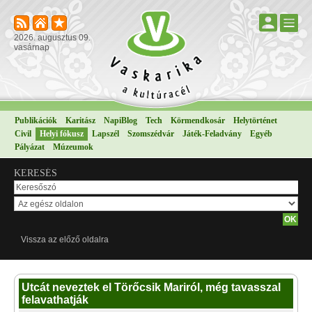
2026. augusztus 09.
vasárnap
Publikációk
Karitász
NapiBlog
Tech
Körmendkosár
Helytörténet
Civil
Helyi fókusz
Lapszél
Szomszédvár
Játék-Feladvány
Egyéb
Pályázat
Múzeumok
KERESÉS
Vissza az előző oldalra
Utcát neveztek el Törőcsik Mariról, még tavasszal
felavathatják