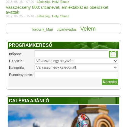
2018. 06. 18. - 07:00 -
Látószög
/
Helyi fókusz
Vasszécseny 800: utcanevet, emléktáblát és obeliszket
avattak
2017. 06. 25. - 15:40 -
Látószög
/
Helyi fókusz
Velem
Törőcsik_Mari
utcanévadás
PROGRAMKERESŐ
Időpont:
Helyszín:
Kategória:
Esemény neve:
GALÉRIA AJÁNLÓ