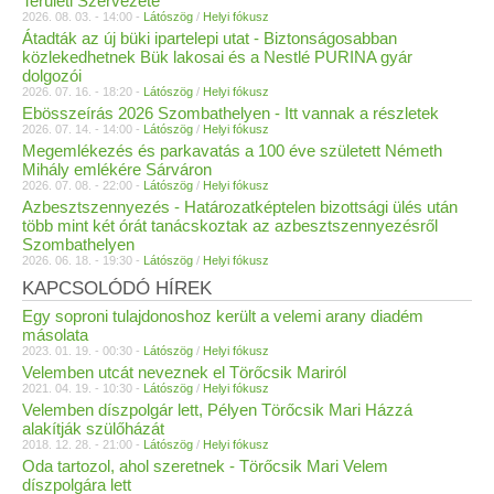
Területi Szervezete
2026. 08. 03. - 14:00 -
Látószög
/
Helyi fókusz
Átadták az új büki ipartelepi utat - Biztonságosabban
közlekedhetnek Bük lakosai és a Nestlé PURINA gyár
dolgozói
2026. 07. 16. - 18:20 -
Látószög
/
Helyi fókusz
Ebösszeírás 2026 Szombathelyen - Itt vannak a részletek
2026. 07. 14. - 14:00 -
Látószög
/
Helyi fókusz
Megemlékezés és parkavatás a 100 éve született Németh
Mihály emlékére Sárváron
2026. 07. 08. - 22:00 -
Látószög
/
Helyi fókusz
Azbesztszennyezés - Határozatképtelen bizottsági ülés után
több mint két órát tanácskoztak az azbesztszennyezésről
Szombathelyen
2026. 06. 18. - 19:30 -
Látószög
/
Helyi fókusz
KAPCSOLÓDÓ HÍREK
Egy soproni tulajdonoshoz került a velemi arany diadém
másolata
2023. 01. 19. - 00:30 -
Látószög
/
Helyi fókusz
Velemben utcát neveznek el Törőcsik Mariról
2021. 04. 19. - 10:30 -
Látószög
/
Helyi fókusz
Velemben díszpolgár lett, Pélyen Törőcsik Mari Házzá
alakítják szülőházát
2018. 12. 28. - 21:00 -
Látószög
/
Helyi fókusz
Oda tartozol, ahol szeretnek - Törőcsik Mari Velem
díszpolgára lett