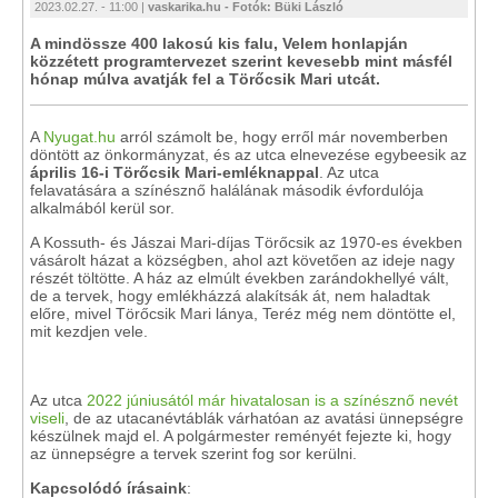
2023.02.27. - 11:00 |
vaskarika.hu - Fotók: Büki László
A mindössze 400 lakosú kis falu, Velem honlapján
közzétett programtervezet szerint kevesebb mint másfél
hónap múlva avatják fel a Törőcsik Mari utcát.
A
Nyugat.hu
arról számolt be, hogy erről már novemberben
döntött az önkormányzat, és az utca elnevezése egybeesik az
április 16-i Törőcsik Mari-emléknappal
. Az utca
felavatására a színésznő halálának második évfordulója
alkalmából kerül sor.
A Kossuth- és Jászai Mari-díjas Törőcsik az 1970-es években
vásárolt házat a községben, ahol azt követően az ideje nagy
részét töltötte. A ház az elmúlt években zarándokhellyé vált,
de a tervek, hogy emlékházzá alakítsák át, nem haladtak
előre, mivel Törőcsik Mari lánya, Teréz még nem döntötte el,
mit kezdjen vele.
Az utca
2022 júniusától már hivatalosan is a színésznő nevét
viseli
, de az utacanévtáblák várhatóan az avatási ünnepségre
készülnek majd el. A polgármester reményét fejezte ki, hogy
az ünnepségre a tervek szerint fog sor kerülni.
Kapcsolódó írásaink
: