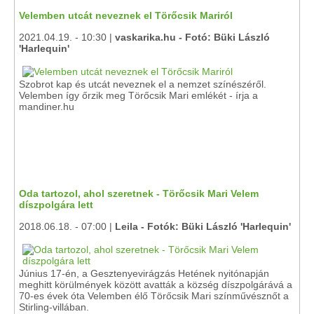
Velemben utcát neveznek el Törőcsik Mariról
2021.04.19. - 10:30 |
vaskarika.hu - Fotó: Büki László
'Harlequin'
Szobrot kap és utcát neveznek el a nemzet színészéről.
Velemben így őrzik meg Törőcsik Mari emlékét - írja a
mandiner.hu
Oda tartozol, ahol szeretnek - Törőcsik Mari Velem
díszpolgára lett
2018.06.18. - 07:00 |
Leila - Fotók: Büki László 'Harlequin'
Június 17-én, a Gesztenyevirágzás Hetének nyitónapján
meghitt körülmények között avatták a község díszpolgárává a
70-es évek óta Velemben élő Törőcsik Mari színművésznőt a
Stirling-villában.