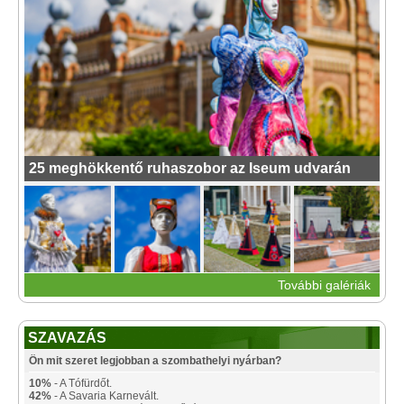
25 meghökkentő ruhaszobor az Iseum udvarán
További galériák
SZAVAZÁS
Ön mit szeret legjobban a szombathelyi nyárban?
10%
- A Tófürdőt.
42%
- A Savaria Karnevált.