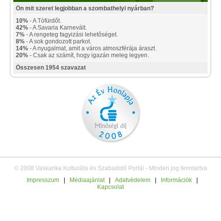
Ön mit szeret legjobban a szombathelyi nyárban?
10%
- A Tófürdőt.
42%
- A Savaria Karnevált.
7%
- A rengeteg fagyizási lehetőséget.
8%
- A sok gondozott parkot.
14%
- A nyugalmat, amit a város atmoszférája áraszt.
20%
- Csak az számít, hogy igazán meleg legyen.
Összesen 1954 szavazat
© 2008 Vaskarika Kulturális és Szabadidő Portál - Minden jog fenntartva
Impresszum
|
Médiaajánlat
|
Adatvédelem
|
Információk
|
Kapcsolat