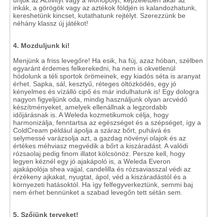
unjuk az Activityt vagy a Monopolyt, képzeletben akár az
inkák, a görögök vagy az aztékok földjén is kalandozhatunk,
kereshetünk kincset, kutathatunk rejtélyt. Szerezzünk be
néhány klassz új játékot!
4. Mozduljunk ki!
Menjünk a friss levegőre! Ha esik, ha fúj, azaz hóban, szélben
egyaránt érdemes felkerekedni, ha nem is okvetlenül
hódolunk a téli sportok örömeinek, egy kiadós séta is aranyat
érhet. Sapka, sál, kesztyű, réteges öltözködés, egy jó
kényelmes és vízálló cipő és már indulhatunk is! Egy dologra
nagyon figyeljünk oda, mindig használjunk olyan arcvédő
készítményeket, amelyek ellenállnak a legzordabb
időjárásnak is. A Weleda kozmetikumok célja, hogy
harmonizálja, fenntartsa az egészséget és a szépséget, így a
ColdCream például ápolja a száraz bőrt, puhává és
selymessé varázsolja azt, a gazdag növényi olajok és az
értékes méhviasz megvédik a bőrt a kiszáradást. A valódi
rózsaolaj pedig finom illatot kölcsönöz. Persze kell, hogy
legyen kéznél egy jó ajakápoló is, a Weleda Everon
ajakápolója shea vajjal, candelilla és rózsaviasszal védi az
érzékeny ajkakat, nyugtat, ápol, véd a kiszáradástól és a
környezeti hatásoktól. Ha így felfegyverkeztünk, semmi baj
nem érhet bennünket a szabad levegőn tett sétán sem.
5.
Szőjünk terveket!