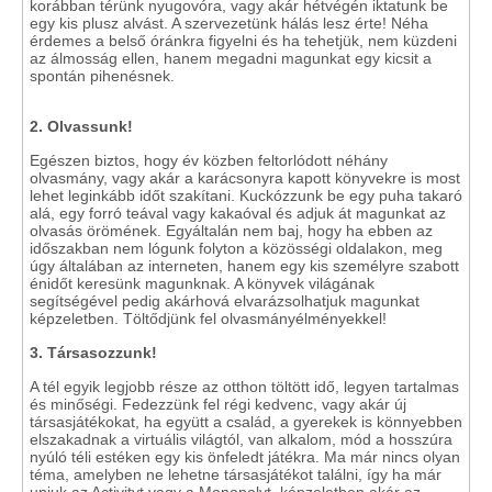
korábban térünk nyugovóra, vagy akár hétvégén iktatunk be
egy kis plusz alvást. A szervezetünk hálás lesz érte! Néha
érdemes a belső óránkra figyelni és ha tehetjük, nem küzdeni
az álmosság ellen, hanem megadni magunkat egy kicsit a
spontán pihenésnek.
2. Olvassunk!
Egészen biztos, hogy év közben feltorlódott néhány
olvasmány, vagy akár a karácsonyra kapott könyvekre is most
lehet leginkább időt szakítani. Kuckózzunk be egy puha takaró
alá, egy forró teával vagy kakaóval és adjuk át magunkat az
olvasás örömének. Egyáltalán nem baj, hogy ha ebben az
időszakban nem lógunk folyton a közösségi oldalakon, meg
úgy általában az interneten, hanem egy kis személyre szabott
énidőt keresünk magunknak. A könyvek világának
segítségével pedig akárhová elvarázsolhatjuk magunkat
képzeletben. Töltődjünk fel olvasmányélményekkel!
3. Társasozzunk!
A tél egyik legjobb része az otthon töltött idő, legyen tartalmas
és minőségi. Fedezzünk fel régi kedvenc, vagy akár új
társasjátékokat, ha együtt a család, a gyerekek is könnyebben
elszakadnak a virtuális világtól, van alkalom, mód a hosszúra
nyúló téli estéken egy kis önfeledt játékra. Ma már nincs olyan
téma, amelyben ne lehetne társasjátékot találni, így ha már