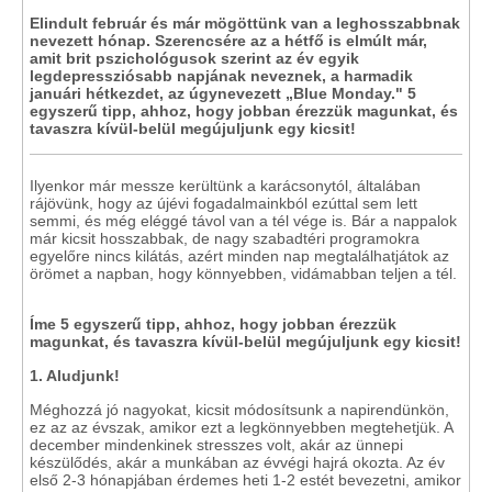
Elindult február és már mögöttünk van a leghosszabbnak
nevezett hónap. Szerencsére az a hétfő is elmúlt már,
amit brit pszichológusok szerint az év egyik
legdepressziósabb napjának neveznek, a harmadik
januári hétkezdet, az úgynevezett „Blue Monday." 5
egyszerű tipp, ahhoz, hogy jobban érezzük magunkat, és
tavaszra kívül-belül megújuljunk egy kicsit!
Ilyenkor már messze kerültünk a karácsonytól, általában
rájövünk, hogy az újévi fogadalmainkból ezúttal sem lett
semmi, és még eléggé távol van a tél vége is. Bár a nappalok
már kicsit hosszabbak, de nagy szabadtéri programokra
egyelőre nincs kilátás, azért minden nap megtalálhatjátok az
örömet a napban, hogy könnyebben, vidámabban teljen a tél.
Íme 5 egyszerű tipp, ahhoz, hogy jobban érezzük
magunkat, és tavaszra kívül-belül megújuljunk egy kicsit!
1. Aludjunk!
Méghozzá jó nagyokat, kicsit módosítsunk a napirendünkön,
ez az az évszak, amikor ezt a legkönnyebben megtehetjük. A
december mindenkinek stresszes volt, akár az ünnepi
készülődés, akár a munkában az évvégi hajrá okozta. Az év
első 2-3 hónapjában érdemes heti 1-2 estét bevezetni, amikor