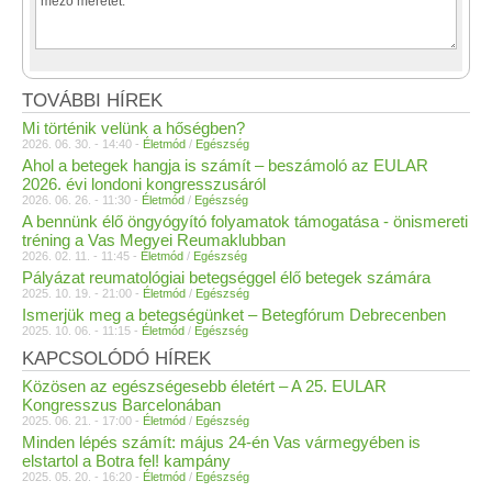
TOVÁBBI HÍREK
Mi történik velünk a hőségben?
2026. 06. 30. - 14:40 -
Életmód
/
Egészség
Ahol a betegek hangja is számít – beszámoló az EULAR
2026. évi londoni kongresszusáról
2026. 06. 26. - 11:30 -
Életmód
/
Egészség
A bennünk élő öngyógyító folyamatok támogatása - önismereti
tréning a Vas Megyei Reumaklubban
2026. 02. 11. - 11:45 -
Életmód
/
Egészség
Pályázat reumatológiai betegséggel élő betegek számára
2025. 10. 19. - 21:00 -
Életmód
/
Egészség
Ismerjük meg a betegségünket – Betegfórum Debrecenben
2025. 10. 06. - 11:15 -
Életmód
/
Egészség
KAPCSOLÓDÓ HÍREK
Közösen az egészségesebb életért – A 25. EULAR
Kongresszus Barcelonában
2025. 06. 21. - 17:00 -
Életmód
/
Egészség
Minden lépés számít: május 24-én Vas vármegyében is
elstartol a Botra fel! kampány
2025. 05. 20. - 16:20 -
Életmód
/
Egészség