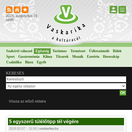
2026. augusztus 10.
hétfő
Szakértő válaszol
Egészség
Turizmus
Természet
Útibeszámoló
Bálok
Sport
Gasztronómia
Klíma
Tűsarok
Mozaik
Ezotéria
Horoszkóp
Családika
Bizsu
Egyéb
KERESÉS
Vissza az előző oldalra
5 egyszerű túlélőtipp tél végére
2019.02.07. - 11:00 |
vaskarika.hu