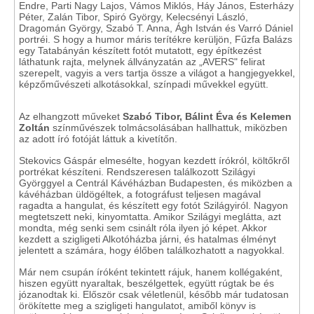
Endre, Parti Nagy Lajos, Vámos Miklós, Háy János, Esterházy
Péter, Zalán Tibor, Spiró György, Kelecsényi László,
Dragomán György, Szabó T. Anna, Ágh István és Varró Dániel
portréi. S hogy a humor máris terítékre kerüljön, Fűzfa Balázs
egy Tatabányán készített fotót mutatott, egy építkezést
láthatunk rajta, melynek állványzatán az „AVERS" felirat
szerepelt, vagyis a vers tartja össze a világot a hangjegyekkel,
képzőművészeti alkotásokkal, színpadi művekkel együtt.
Az elhangzott műveket
Szabó Tibor, Bálint Éva és Kelemen
Zoltán
színművészek tolmácsolásában hallhattuk, miközben
az adott író fotóját láttuk a kivetítőn.
Stekovics Gáspár elmesélte, hogyan kezdett írókról, költőkről
portrékat készíteni. Rendszeresen találkozott Szilágyi
Györggyel a Centrál Kávéházban Budapesten, és miközben a
kávéházban üldögéltek, a fotográfust teljesen magával
ragadta a hangulat, és készített egy fotót Szilágyiról. Nagyon
megtetszett neki, kinyomtatta. Amikor Szilágyi meglátta, azt
mondta, még senki sem csinált róla ilyen jó képet. Akkor
kezdett a szigligeti Alkotóházba járni, és hatalmas élményt
jelentett a számára, hogy élőben találkozhatott a nagyokkal.
Már nem csupán íróként tekintett rájuk, hanem kollégaként,
hiszen együtt nyaraltak, beszélgettek, együtt rúgtak be és
józanodtak ki. Először csak véletlenül, később már tudatosan
örökítette meg a szigligeti hangulatot, amiből könyv is