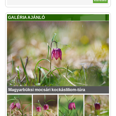
GALÉRIA AJÁNLÓ
Magyarbüksi mocsári kockásliliom-túra