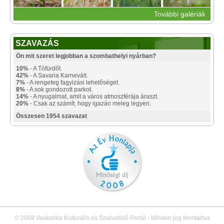
További galériák
SZAVAZÁS
Ön mit szeret legjobban a szombathelyi nyárban?
10%
- A Tófürdőt.
42%
- A Savaria Karnevált.
7%
- A rengeteg fagyizási lehetőséget.
8%
- A sok gondozott parkot.
14%
- A nyugalmat, amit a város atmoszférája áraszt.
20%
- Csak az számít, hogy igazán meleg legyen.
Összesen 1954 szavazat
© 2008 Vaskarika Kulturális és Szabadidő Portál - Minden jog fenntartva