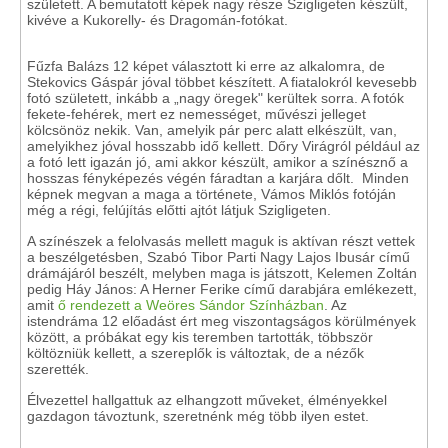
született. A bemutatott képek nagy része Szigligeten készült,
kivéve a Kukorelly- és Dragomán-fotókat.
Fűzfa Balázs 12 képet választott ki erre az alkalomra, de
Stekovics Gáspár jóval többet készített. A fiatalokról kevesebb
fotó született, inkább a „nagy öregek" kerültek sorra. A fotók
fekete-fehérek, mert ez nemességet, művészi jelleget
kölcsönöz nekik. Van, amelyik pár perc alatt elkészült, van,
amelyikhez jóval hosszabb idő kellett. Dőry Virágról például az
a fotó lett igazán jó, ami akkor készült, amikor a színésznő a
hosszas fényképezés végén fáradtan a karjára dőlt. Minden
képnek megvan a maga a története, Vámos Miklós fotóján
még a régi, felújítás előtti ajtót látjuk Szigligeten.
A színészek a felolvasás mellett maguk is aktívan részt vettek
a beszélgetésben, Szabó Tibor Parti Nagy Lajos Ibusár című
drámájáról beszélt, melyben maga is játszott, Kelemen Zoltán
pedig Háy János: A Herner Ferike című darabjára emlékezett,
amit
ő rendezett a Weöres Sándor Színházban
. Az
istendráma 12 előadást ért meg viszontagságos körülmények
között, a próbákat egy kis teremben tartották, többször
költözniük kellett, a szereplők is változtak, de a nézők
szerették.
Élvezettel hallgattuk az elhangzott műveket, élményekkel
gazdagon távoztunk, szeretnénk még több ilyen estet.