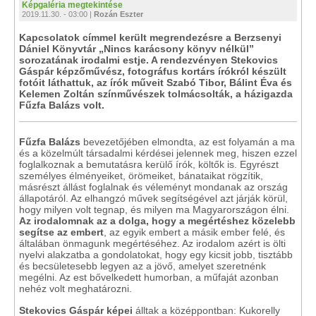
Képgaléria megtekintése
2019.11.30. - 03:00 |
Rozán Eszter
Kapcsolatok címmel került megrendezésre a Berzsenyi
Dániel Könyvtár „Nincs karácsony könyv nélkül”
sorozatának irodalmi estje. A rendezvényen Stekovics
Gáspár képzőművész, fotográfus kortárs írókról készült
fotóit láthattuk, az írók műveit Szabó Tibor, Bálint Éva és
Kelemen Zoltán színművészek tolmácsolták, a házigazda
Fűzfa Balázs volt.
Fűzfa Balázs
bevezetőjében elmondta, az est folyamán a ma
és a közelmúlt társadalmi kérdései jelennek meg, hiszen ezzel
foglalkoznak a bemutatásra kerülő írók, költők is. Egyrészt
személyes élményeiket, örömeiket, bánataikat rögzítik,
másrészt állást foglalnak és véleményt mondanak az ország
állapotáról. Az elhangzó művek segítségével azt járják körül,
hogy milyen volt tegnap, és milyen ma Magyarországon élni.
Az irodalomnak az a dolga, hogy a megértéshez közelebb
segítse az embert
, az egyik embert a másik ember felé, és
általában önmagunk megértéséhez. Az irodalom azért is ölti
nyelvi alakzatba a gondolatokat, hogy egy kicsit jobb, tisztább
és becsületesebb legyen az a jövő, amelyet szeretnénk
megélni. Az est bővelkedett humorban, a műfaját azonban
nehéz volt meghatározni.
Stekovics Gáspár képei
álltak a középpontban: Kukorelly