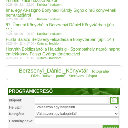
irodalmi kalandozása Bükön
2026. 06. 23. - 22:00 -
Kultúra
/
Irodalom
Íme, egy AI-szignó Bonyhádi Károly Signo című könyvének
bemutatójáról
2026. 06. 20. - 00:10 -
Kultúra
/
Irodalom
97. Ünnepi Könyvhét a Berzsenyi Dániel Könyvtárban (jún.
11.)
2026. 06. 09. - 00:30 -
Kultúra
/
Irodalom
Fűzfa Balázs Berzsenyi-előadása a könyvtárban (ápr. 14.)
2026. 04. 11. - 17:00 -
Kultúra
/
Irodalom
Horváth Boldizsártól a Haladásig - Szombathely napról napra:
emlékkönyv Feiszt György történeteivel
2026. 03. 11. - 21:15 -
Kultúra
/
Irodalom
Berzsenyi_Dániel_Könyvtár
fotográfia
Fűzfa_Balázs
portré
Stekovics_Gáspár
PROGRAMKERESŐ
Időpont:
Helyszín:
Kategória:
Esemény neve: