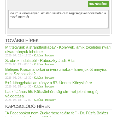
TOVÁBBI HÍREK
Mit tegyünk a strandtáskába? - Könyvek, amik tökéletes nyári
olvasmányok lehetnek
2026. 07. 02. - 17:25 -
Kultúra
/
Irodalom
Szobrok indulatból - Rabóczky Judit Rita
2026. 06. 13. - 08:15 -
Kultúra
/
Irodalom
Belépés Krasznahorkai univerzumába - Ismerjük őt annyira,
mint Szoboszlait?
2026. 06. 09. - 16:30 -
Kultúra
/
Irodalom
5+1 kihagyhatatlan könyv a 97. Ünnepi Könyvhétre
2026. 05. 25. - 14:30 -
Kultúra
/
Irodalom
Lackfi János 55: Kölcsönhörcsög címmel jelent meg új
válogatása
2026. 05. 18. - 17:00 -
Kultúra
/
Irodalom
KAPCSOLÓDÓ HÍREK
"A Facebookot nem Zuckerberg találta fel" - Dr. Fűzfa Balázs