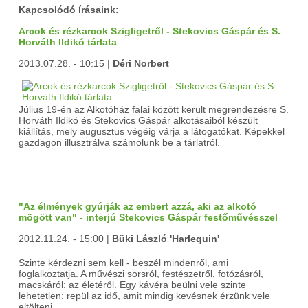
Kapcsolódó írásaink:
Arcok és rézkarcok Szigligetről - Stekovics Gáspár és S.
Horváth Ildikó tárlata
2013.07.28. - 10:15 |
Déri Norbert
Július 19-én az Alkotóház falai között került megrendezésre S.
Horváth Ildikó és Stekovics Gáspár alkotásaiból készült
kiállítás, mely augusztus végéig várja a látogatókat. Képekkel
gazdagon illusztrálva számolunk be a tárlatról.
"Az élmények gyúrják az embert azzá, aki az alkotó
mögött van" - interjú Stekovics Gáspár festőművésszel
2012.11.24. - 15:00 |
Büki László 'Harlequin'
Szinte kérdezni sem kell - beszél mindenről, ami
foglalkoztatja. A művészi sorsról, festészetről, fotózásról,
macskáról: az életéről. Egy kávéra beülni vele szinte
lehetetlen: repül az idő, amit mindig kevésnek érzünk vele
eltölteni.