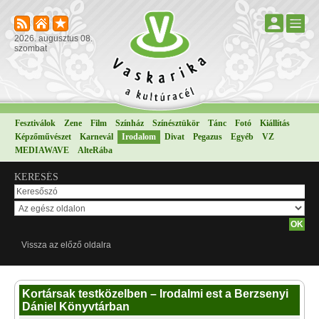
2026. augusztus 08.
szombat
Fesztiválok
Zene
Film
Színház
Színésztükör
Tánc
Fotó
Kiállítás
Képzőművészet
Karnevál
Irodalom
Divat
Pegazus
Egyéb
VZ
MEDIAWAVE
AlteRába
KERESÉS
Vissza az előző oldalra
Kortársak testközelben – Irodalmi est a Berzsenyi
Dániel Könyvtárban