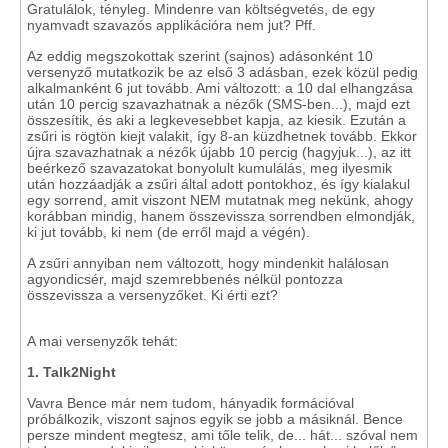
Gratulálok, tényleg. Mindenre van költségvetés, de egy
nyamvadt szavazós applikációra nem jut? Pff.
Az eddig megszokottak szerint (sajnos) adásonként 10
versenyző mutatkozik be az első 3 adásban, ezek közül pedig
alkalmanként 6 jut tovább. Ami változott: a 10 dal elhangzása
után 10 percig szavazhatnak a nézők (SMS-ben...), majd ezt
összesítik, és aki a legkevesebbet kapja, az kiesik. Ezután a
zsűri is rögtön kiejt valakit, így 8-an küzdhetnek tovább. Ekkor
újra szavazhatnak a nézők újabb 10 percig (hagyjuk...), az itt
beérkező szavazatokat bonyolult kumulálás, meg ilyesmik
után hozzáadják a zsűri által adott pontokhoz, és így kialakul
egy sorrend, amit viszont NEM mutatnak meg nekünk, ahogy
korábban mindig, hanem összevissza sorrendben elmondják,
ki jut tovább, ki nem (de erről majd a végén).
A zsűri annyiban nem változott, hogy mindenkit halálosan
agyondicsér, majd szemrebbenés nélkül pontozza
összevissza a versenyzőket. Ki érti ezt?
A mai versenyzők tehát:
1. Talk2Night
Vavra Bence már nem tudom, hányadik formációval
próbálkozik, viszont sajnos egyik se jobb a másiknál. Bence
persze mindent megtesz, ami tőle telik, de... hát... szóval nem