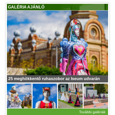
GALÉRIA AJÁNLÓ
25 meghökkentő ruhaszobor az Iseum udvarán
További galériák