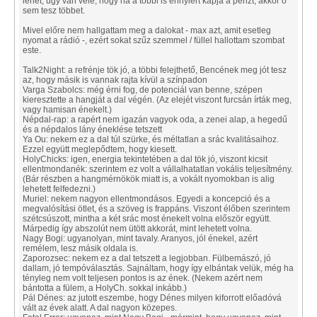
lehet, úgy van vele, hogy ha a többi is ennyiért kapja a pénzt, akkor ő
sem tesz többet.
Mivel előre nem hallgattam meg a dalokat - max azt, amit esetleg
nyomat a rádió -, ezért sokat szűz szemmel / füllel hallottam szombat
este.
Talk2Night: a refrénje tök jó, a többi felejthető, Bencének meg jót tesz
az, hogy másik is vannak rajta kívül a színpadon
Varga Szabolcs: még érni fog, de potenciál van benne, szépen
kieresztette a hangját a dal végén. (Az elejét viszont furcsán írták meg,
vagy hamisan énekelt.)
Népdal-rap: a rapért nem igazán vagyok oda, a zenei alap, a hegedű
és a népdalos lány éneklése tetszett
Ya Ou: nekem ez a dal túl szürke, és méltatlan a srác kvalitásaihoz.
Ezzel együtt meglepődtem, hogy kiesett.
HolyChicks: igen, energia tekintetében a dal tök jó, viszont kicsit
ellentmondanék: szerintem ez volt a vállalhatatlan vokális teljesítmény.
(Bár részben a hangmérnökök miatt is, a vokált nyomokban is alig
lehetett felfedezni.)
Muriel: nekem nagyon ellentmondásos. Egyedi a koncepció és a
megvalósítási ötlet, és a szöveg is frappáns. Viszont élőben szerintem
szétcsúszott, mintha a két srác most énekelt volna először együtt.
Márpedig így abszolút nem ütött akkorát, mint lehetett volna.
Nagy Bogi: ugyanolyan, mint tavaly. Aranyos, jól énekel, azért
remélem, lesz másik oldala is.
Zaporozsec: nekem ez a dal tetszett a legjobban. Fülbemászó, jó
dallam, jó tempóválasztás. Sajnáltam, hogy így elbántak velük, még ha
tényleg nem volt teljesen pontos is az ének. (Nekem azért nem
bántotta a fülem, a HolyCh. sokkal inkább.)
Pál Dénes: az jutott eszembe, hogy Dénes milyen kiforrott előadóvá
vált az évek alatt. A dal nagyon közepes.