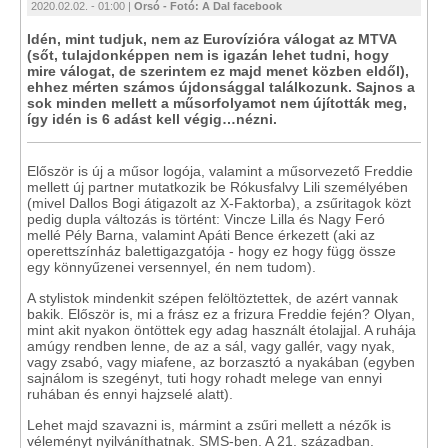
2020.02.02. - 01:00 |
Orsó - Fotó: A Dal facebook
Idén, mint tudjuk, nem az Eurovízióra válogat az MTVA
(sőt, tulajdonképpen nem is igazán lehet tudni, hogy
mire válogat, de szerintem ez majd menet közben eldől),
ehhez mérten számos újdonsággal találkozunk. Sajnos a
sok minden mellett a műsorfolyamot nem újították meg,
így idén is 6 adást kell végig…nézni.
Először is új a műsor logója, valamint a műsorvezető Freddie
mellett új partner mutatkozik be Rókusfalvy Lili személyében
(mivel Dallos Bogi átigazolt az X-Faktorba), a zsűritagok közt
pedig dupla változás is történt: Vincze Lilla és Nagy Feró
mellé Pély Barna, valamint Apáti Bence érkezett (aki az
operettszínház balettigazgatója - hogy ez hogy függ össze
egy könnyűzenei versennyel, én nem tudom).
A stylistok mindenkit szépen felöltöztettek, de azért vannak
bakik. Először is, mi a frász ez a frizura Freddie fején? Olyan,
mint akit nyakon öntöttek egy adag használt étolajjal. A ruhája
amúgy rendben lenne, de az a sál, vagy gallér, vagy nyak,
vagy zsabó, vagy miafene, az borzasztó a nyakában (egyben
sajnálom is szegényt, tuti hogy rohadt melege van ennyi
ruhában és ennyi hajzselé alatt).
Lehet majd szavazni is, mármint a zsűri mellett a nézők is
véleményt nyilváníthatnak. SMS-ben. A 21. században.