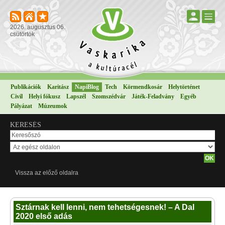
2026. augusztus 06.
csütörtök
Publikációk
Karitász
NapiBlog
Tech
Körmendkosár
Helytörténet
Civil
Helyi fókusz
Lapszél
Szomszédvár
Játék-Feladvány
Egyéb
Pályázat
Múzeumok
KERESÉS
Vissza az előző oldalra
Sztárnak kell lenni, nem tehetségesnek! – A Dal
2020 első adás