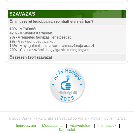
SZAVAZÁS
Ön mit szeret legjobban a szombathelyi nyárban?
10%
- A Tófürdőt.
42%
- A Savaria Karnevált.
7%
- A rengeteg fagyizási lehetőséget.
8%
- A sok gondozott parkot.
14%
- A nyugalmat, amit a város atmoszférája áraszt.
20%
- Csak az számít, hogy igazán meleg legyen.
Összesen 1954 szavazat
© 2008 Vaskarika Kulturális és Szabadidő Portál - Minden jog fenntartva
Impresszum
|
Médiaajánlat
|
Adatvédelem
|
Információk
|
Kapcsolat