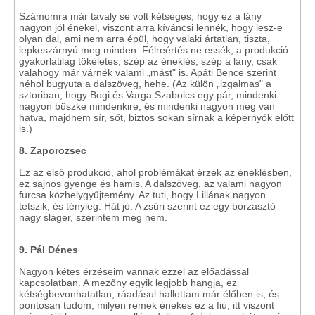
Számomra már tavaly se volt kétséges, hogy ez a lány
nagyon jól énekel, viszont arra kíváncsi lennék, hogy lesz-e
olyan dal, ami nem arra épül, hogy valaki ártatlan, tiszta,
lepkeszárnyú meg minden. Félreértés ne essék, a produkció
gyakorlatilag tökéletes, szép az éneklés, szép a lány, csak
valahogy már várnék valami „mást" is. Apáti Bence szerint
néhol bugyuta a dalszöveg, hehe. (Az külön „izgalmas" a
sztoriban, hogy Bogi és Varga Szabolcs egy pár, mindenki
nagyon büszke mindenkire, és mindenki nagyon meg van
hatva, majdnem sír, sőt, biztos sokan sírnak a képernyők előtt
is.)
8. Zaporozsec
Ez az első produkció, ahol problémákat érzek az éneklésben,
ez sajnos gyenge és hamis. A dalszöveg, az valami nagyon
furcsa közhelygyűjtemény. Az tuti, hogy Lillának nagyon
tetszik, és tényleg. Hát jó. A zsűri szerint ez egy borzasztó
nagy sláger, szerintem meg nem.
9. Pál Dénes
Nagyon kétes érzéseim vannak ezzel az előadással
kapcsolatban. A mezőny egyik legjobb hangja, ez
kétségbevonhatatlan, ráadásul hallottam már élőben is, és
pontosan tudom, milyen remek énekes ez a fiú, itt viszont