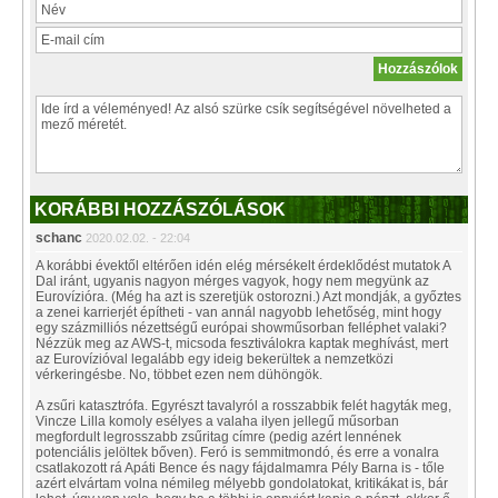
KORÁBBI HOZZÁSZÓLÁSOK
schanc
2020.02.02. - 22:04
A korábbi évektől eltérően idén elég mérsékelt érdeklődést mutatok A
Dal iránt, ugyanis nagyon mérges vagyok, hogy nem megyünk az
Eurovízióra. (Még ha azt is szeretjük ostorozni.) Azt mondják, a győztes
a zenei karrierjét építheti - van annál nagyobb lehetőség, mint hogy
egy százmilliós nézettségű európai showműsorban felléphet valaki?
Nézzük meg az AWS-t, micsoda fesztiválokra kaptak meghívást, mert
az Eurovízióval legalább egy ideig bekerültek a nemzetközi
vérkeringésbe. No, többet ezen nem dühöngök.
A zsűri katasztrófa. Egyrészt tavalyról a rosszabbik felét hagyták meg,
Vincze Lilla komoly esélyes a valaha ilyen jellegű műsorban
megfordult legrosszabb zsűritag címre (pedig azért lennének
potenciális jelöltek bőven). Feró is semmitmondó, és erre a vonalra
csatlakozott rá Apáti Bence és nagy fájdalmamra Pély Barna is - tőle
azért elvártam volna némileg mélyebb gondolatokat, kritikákat is, bár