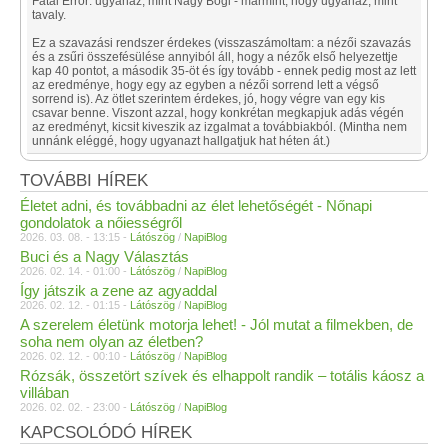
Fatal Error: ugyanaz, mint Nagy Bogi - mármint, hogy ugyanaz, mint
tavaly.
Ez a szavazási rendszer érdekes (visszaszámoltam: a nézői szavazás
és a zsűri összefésülése annyiból áll, hogy a nézők első helyezettje
kap 40 pontot, a második 35-öt és így tovább - ennek pedig most az lett
az eredménye, hogy egy az egyben a nézői sorrend lett a végső
sorrend is). Az ötlet szerintem érdekes, jó, hogy végre van egy kis
csavar benne. Viszont azzal, hogy konkrétan megkapjuk adás végén
az eredményt, kicsit kiveszik az izgalmat a továbbiakból. (Mintha nem
unnánk eléggé, hogy ugyanazt hallgatjuk hat héten át.)
TOVÁBBI HÍREK
Életet adni, és továbbadni az élet lehetőségét - Nőnapi
gondolatok a nőiességről
2026. 03. 08. - 13:15 -
Látószög
/
NapiBlog
Buci és a Nagy Választás
2026. 02. 14. - 01:00 -
Látószög
/
NapiBlog
Így játszik a zene az agyaddal
2026. 02. 12. - 01:15 -
Látószög
/
NapiBlog
A szerelem életünk motorja lehet! - Jól mutat a filmekben, de
soha nem olyan az életben?
2026. 02. 12. - 00:10 -
Látószög
/
NapiBlog
Rózsák, összetört szívek és elhappolt randik – totális káosz a
villában
2026. 02. 02. - 23:00 -
Látószög
/
NapiBlog
KAPCSOLÓDÓ HÍREK