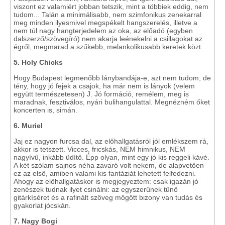
viszont ez valamiért jobban tetszik, mint a többiek eddig, nem
tudom... Talán a minimálisabb, nem szimfonikus zenekarral
meg minden ilyesmivel megspékelt hangszerelés, illetve a
nem túl nagy hangterjedelem az oka, az előadó (egyben
dalszerző/szövegíró) nem akarja leénekelni a csillagokat az
égről, megmarad a szűkebb, melankolikusabb keretek közt.
5. Holy Chicks
Hogy Budapest legmenőbb lánybandája-e, azt nem tudom, de
tény, hogy jó fejek a csajok, ha már nem is lányok (velem
együtt természetesen) J. Jó formáció, remélem, meg is
maradnak, fesztiválos, nyári bulihangulattal. Megnézném őket
koncerten is, simán.
6. Muriel
Jaj ez nagyon furcsa dal, az előhallgatásról jól emlékszem rá,
akkor is tetszett. Vicces, fricskás, NEM himnikus, NEM
nagyívű, inkább üdítő. Épp olyan, mint egy jó kis reggeli kávé.
A két szólam sajnos néha zavaró volt nekem, de alapvetően
ez az első, amiben valami kis fantáziát lehetett felfedezni.
Ahogy az előhallgatáskor is megjegyeztem: csak igazán jó
zenészek tudnak ilyet csinálni: az egyszerűnek tűnő
gitárkíséret és a rafinált szöveg mögött bizony van tudás és
gyakorlat jócskán.
7. Nagy Bogi