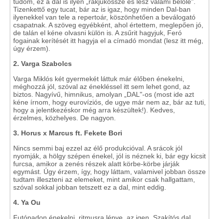
tudom, ez a dal is ilyen „rakjukössze és lesz valami belőle".
Tizenkettő egy tucat, bár az is igaz, hogy minden Dal-ban
ilyenekkel van tele a repertoár, köszönhetően a beválogató
csapatnak. A szöveg egyébként, ahol értettem, meglepően jó,
de talán el kéne olvasni külön is. A zsűrit hagyjuk, Feró
fogainak kerítését itt hagyja el a címadó mondat (lesz itt még,
úgy érzem).
2. Varga Szabolcs
Varga Miklós két gyermekét láttuk már élőben énekelni,
méghozzá jól, szóval az énekléssel itt sem lehet gond, az
biztos. Nagyívű, himnikus, amolyan „DAL"-os (most ide azt
kéne írnom, hogy eurovíziós, de ugye már nem az, bár az tuti,
hogy a jelentkezéskor még arra készültek!). Kedves,
érzelmes, közhelyes. De nagyon.
3. Horus x Marcus ft. Fekete Bori
Nincs semmi baj ezzel az élő produkcióval. A srácok jól
nyomják, a hölgy szépen énekel, jól is néznek ki, bár egy kicsit
furcsa, amikor a zenés részek alatt körbe-körbe járják
egymást. Úgy érzem, így, hogy láttam, valamivel jobban össze
tudtam illeszteni az elemeket, mint amikor csak hallgattam,
szóval sokkal jobban tetszett ez a dal, mint eddig.
4. Ya Ou
Futópadon énekelni, ritmusra lépve, az igen. Szakítós dal,