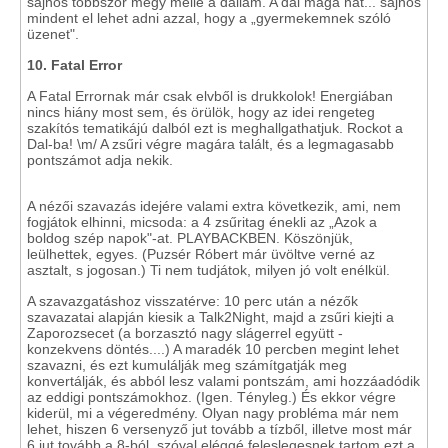
sajnos többször megy mellé a dallam. A dal maga hát... sajnos
mindent el lehet adni azzal, hogy a „gyermekemnek szóló
üzenet".
10. Fatal Error
A Fatal Errornak már csak elvből is drukkolok! Energiában
nincs hiány most sem, és örülök, hogy az idei rengeteg
szakítós tematikájú dalból ezt is meghallgathatjuk. Rockot a
Dal-ba! \m/ A zsűri végre magára talált, és a legmagasabb
pontszámot adja nekik.
A nézői szavazás idejére valami extra következik, ami, nem
fogjátok elhinni, micsoda: a 4 zsűritag énekli az „Azok a
boldog szép napok"-at. PLAYBACKBEN. Köszönjük,
leülhettek, egyes. (Puzsér Róbert már üvöltve verné az
asztalt, s jogosan.) Ti nem tudjátok, milyen jó volt enélkül.
A szavazgatáshoz visszatérve: 10 perc után a nézők
szavazatai alapján kiesik a Talk2Night, majd a zsűri kiejti a
Zaporozsecet (a borzasztó nagy slágerrel együtt -
konzekvens döntés....) A maradék 10 percben megint lehet
szavazni, és ezt kumulálják meg számítgatják meg
konvertálják, és abból lesz valami pontszám, ami hozzáadódik
az eddigi pontszámokhoz. (Igen. Tényleg.) És ekkor végre
kiderül, mi a végeredmény. Olyan nagy probléma már nem
lehet, hiszen 6 versenyző jut tovább a tízből, illetve most már
6 jut tovább a 8-ból, szóval eléggé feleslegesnek tartom ezt a