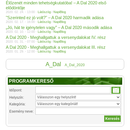
Élőzenét minden tehetségkutatóba! – A Dal 2020 első
elődöntője
2020. 02. 24. - 13:00 -
Látószög
/
NapiBlog
"Szerinted ez jó volt?" – A Dal 2020 harmadik adása
2020. 02. 17. - 16:00 -
Látószög
/
NapiBlog
„Jó, hát te igénytelen vagy” – A Dal 2020 második adása
2020. 02. 10. - 12:00 -
Látószög
/
NapiBlog
A Dal 2020 - Meghallgattuk a versenydalokat IV. rész
2020. 01. 31. - 07:00 -
Látószög
/
NapiBlog
A Dal 2020 - Meghallgattuk a versenydalokat III. rész
2020. 01. 29. - 12:00 -
Látószög
/
NapiBlog
A_Dal
A_Dal_2020
PROGRAMKERESŐ
Időpont:
Helyszín:
Kategória:
Esemény neve: