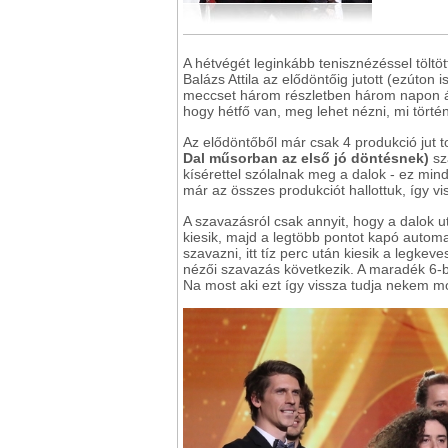
A hétvégét leginkább tenisznézéssel töltö
Balázs Attila az elődöntőig jutott (ezúton 
meccset három részletben három napon át
hogy hétfő van, meg lehet nézni, mi tör
Az elődöntőből már csak 4 produkció jut 
Dal műsorban az első jó döntésnek)
sz
kísérettel szólalnak meg a dalok - ez mi
már az összes produkciót hallottuk, így vi
A szavazásról csak annyit, hogy a dalok u
kiesik, majd a legtöbb pontot kapó automat
szavazni, itt tíz perc után kiesik a legk
nézői szavazás következik. A maradék 6-ból
Na most aki ezt így vissza tudja nekem 