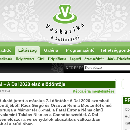
adidő
Látószög
Galéria
Programajánló
Tehetséggond
ndkosár
Helytörténet
Civil
Helyi fókusz
Lapszél
Szomszédvár
Játék-Feladvá
KERESÉS
 – A Dal 2020 első elődöntője
 / MTVA
Képgaléria megtekintése
P
ukció jutott a március 7-i döntőbe A Dal 2020 szombati
öntőjéből: Rácz Gergő és Orsovai Reni a Mostantól című
Idő
 Tortuga a Mámor tér 3.-mal, a Fatal Error a Néma című
valamint Takács Nikolas a Csendbeszéddel. A Dal
Hel
ben először a versenydalok akusztikus változatban
Kat
k el a stúdióban.