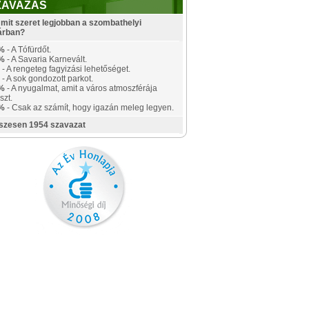
ZAVAZÁS
mit szeret legjobban a szombathelyi
árban?
%
- A Tófürdőt.
%
- A Savaria Karnevált.
- A rengeteg fagyizási lehetőséget.
- A sok gondozott parkot.
%
- A nyugalmat, amit a város atmoszférája
szt.
%
- Csak az számít, hogy igazán meleg legyen.
szesen 1954 szavazat