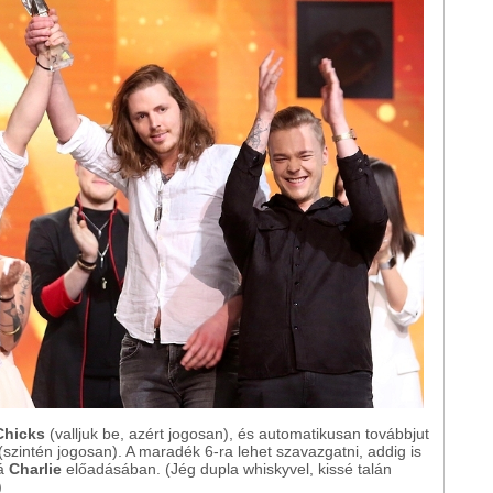
Chicks
(valljuk be, azért jogosan), és automatikusan továbbjut
(szintén jogosan). A maradék 6-ra lehet szavazgatni, addig is
zá
Charlie
előadásában. (Jég dupla whiskyvel, kissé talán
)