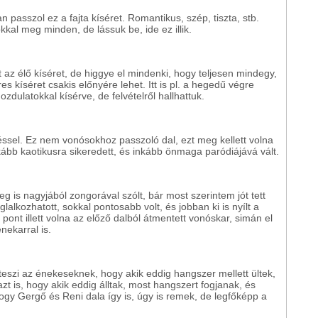
passzol ez a fajta kíséret. Romantikus, szép, tiszta, stb.
kkal meg minden, de lássuk be, ide ez illik.
az élő kíséret, de higgye el mindenki, hogy teljesen mindegy,
es kíséret csakis előnyére lehet. Itt is pl. a hegedű végre
dulatokkal kísérve, de felvételről hallhattuk.
éssel. Ez nem vonósokhoz passzoló dal, ezt meg kellett volna
nkább kaotikusra sikeredett, és inkább önmaga paródiájává vált.
eg is nagyjából zongorával szólt, bár most szerintem jót tett
lalkozhatott, sokkal pontosabb volt, és jobban ki is nyílt a
 pont illett volna az előző dalból átmentett vonóskar, simán el
nekarral is.
 teszi az énekeseknek, hogy akik eddig hangszer mellett ültek,
azt is, hogy akik eddig álltak, most hangszert fogjanak, és
gy Gergő és Reni dala így is, úgy is remek, de legfőképp a