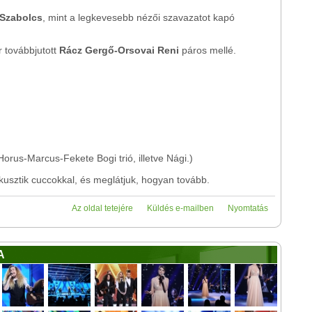
 Szabolcs
, mint a legkevesebb nézői szavazatot kapó
 továbbjutott
Rácz Gergő-Orsovai Reni
páros mellé.
orus-Marcus-Fekete Bogi trió, illetve Nági.)
usztik cuccokkal, és meglátjuk, hogyan tovább.
Az oldal tetejére
Küldés e-mailben
Nyomtatás
A