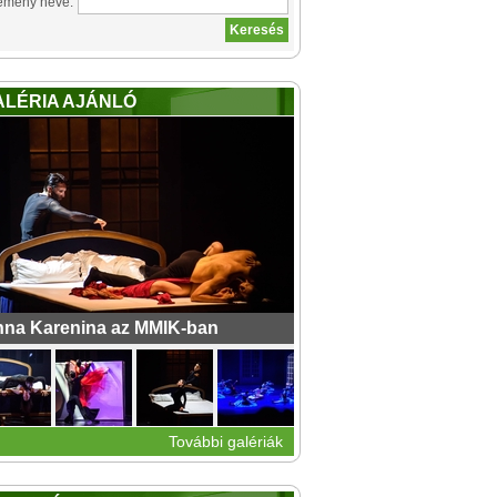
emény neve:
ALÉRIA AJÁNLÓ
na Karenina az MMIK-ban
További galériák