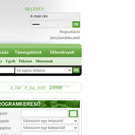
BELÉPÉS
:
Regisztráció
Jelszóemlékeztető
ozás
Támogatóink
Vélemények
ny
Egyéb
Pályázat
Múzeumok
zene
A_Dal
A_Dal_2020
ROGRAMKERESŐ
pont:
yszín:
egória: