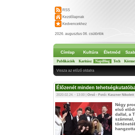
RSS
Kezdőlapnak
Kedvencekhez
2026. augusztus 06. csütörtök
Címlap
Kultúra
Életmód
Szab
Publikációk
Karitász
NapiBlog
Tech
Körme
Vissza az előző oldalra
Élőzenét minden tehetségkutatóba!
2020.02.24. - 13:00 |
Orsó - Fotó: Kaszner Nikolett
Négy prod
első előd
dallal, a
számmal, 
történeté
hangzotta