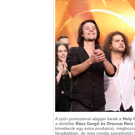
A zsűri pontszámai alapján kiesik a
Holy 
a döntőbe
Rácz Gergő és Orsovai Reni
következik egy extra produkció, méghoz
fáradtabban, de még mindig szerethetőn.