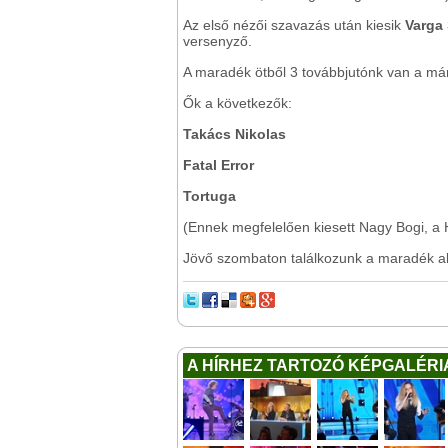
Az első nézői szavazás után kiesik
Varga
versenyző.
A maradék ötből 3 továbbjutónk van a már
Ők a következők:
Takács Nikolas
Fatal Error
Tortuga
(Ennek megfelelően kiesett Nagy Bogi, a H
Jövő szombaton találkozunk a maradék ak
A HÍRHEZ TARTOZÓ KÉPGALÉRI