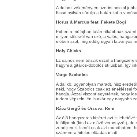
A dalhoz véleményem szerint sokkal jobban 
Kissé nyilván súrolja a határokat a vonóso
Horus & Marcus feat. Fekete Bogi
Ebben a műfajban talán ritkábbnak számít 
milyen stílusról van szó, a valós, hangszer
élőben szól, míg eddig ugyan látványos moz
Holy Chicks
Ez sajnos nem tetszik ezzel a hangszerel
hagyni a gitáros-dobolós stílusban. Így i
Varga Szabolcs
A dal kb. ugyanolyan maradt, hisz eredetil
neki, hogy Szabolcs csak az énekléssel fog
hangja. Azzal viszont egyetértek, hogy ide
tudom képzelni én is akár egy nagyobb ze
Rácz Gergő és Orsovai Reni
Az élő hangszeres kíséret azt is lehetővé
felálljanak (lásd az előző versenyzőt), de 
zenéljenek. Ismét csak azt mondhatom, ho
számomra hiteles előadás miatt.