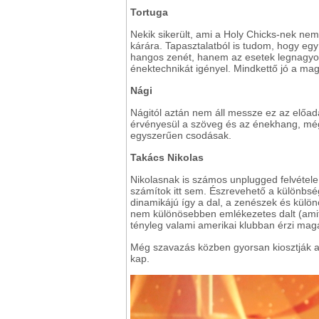
Tortuga
Nekik sikerült, ami a Holy Chicks-nek nem:
kárára. Tapasztalatból is tudom, hogy egy
hangos zenét, hanem az esetek legnagyob
énektechnikát igényel. Mindkettő jó a mag
Nági
Nágitól aztán nem áll messze ez az előad
érvényesül a szöveg és az énekhang, még a
egyszerűen csodásak.
Takács Nikolas
Nikolasnak is számos unplugged felvétel
számítok itt sem. Észrevehető a különbsé
dinamikájú így a dal, a zenészek és külö
nem különösebben emlékezetes dalt (amit 
tényleg valami amerikai klubban érzi mag
Még szavazás közben gyorsan kiosztják az É
kap.