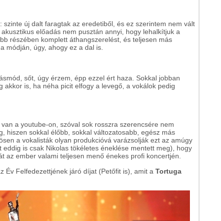
 szinte új dalt faragtak az eredetiből, és ez szerintem nem vált
 akusztikus előadás nem pusztán annyi, hogy lehalkítjuk a
b részében komplett áthangszerelést, és teljesen más
a módján, úgy, ahogy ez a dal is.
ásmód, sőt, úgy érzem, épp ezzel ért haza. Sokkal jobban
kkor is, ha néha picit elfogy a levegő, a vokálok pedig
e van a youtube-on, szóval sok rosszra szerencsére nem
g, hiszen sokkal élőbb, sokkal változatosabb, egész más
nösen a vokalisták olyan produkcióvá varázsolják ezt az amúgy
eddig is csak Nikolas tökéletes éneklése mentett meg), hogy
át az ember valami teljesen menő énekes profi koncertjén.
v Felfedezettjének járó díjat (Petőfit is), amit a
Tortuga