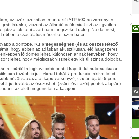
Es
ttem, ez azért szokatlan, mert a riói ATP 500-as versenyen
is gratulálunk!), viszont az állandó esők miatt ezt az egyetlen
G
 játszották, ami azért nem megszokott dolog. Na de most,
tént ebben a csodálatos műsorban szombaton.
tovább a döntőbe.
Különlegességnek (és az összes létező
ámít, hogy ebben az adásban akusztikusan, élő hangszeres
ndenképpen jó döntés lehet, különösen annak fényében, hogy
szont lehet, hogy mégiscsak visznek egy kis új színt a dologba.
tán a zsűritől a legkevesebb pontot kapott dal automatikusan
ikusan tovább is jut. Marad tehát 7 produkció, akikre lehet
evesebb nézői szavazatot kapó versenyző, ezután újabb 5 perc
 3 jut tovább az összesített (zsűri- és nézői) pontok alapján).
mondani, az előtt megemelem a kalapom.
An