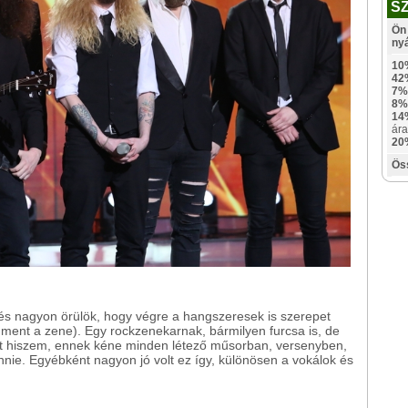
S
Ön 
ny
10
42
7%
8%
14
ára
20
Ös
és nagyon örülök, hogy végre a hangszeresek is szerepet
 ment a zene). Egy rockzenekarnak, bármilyen furcsa is, de
zt hiszem, ennek kéne minden létező műsorban, versenyben,
nnie. Egyébként nagyon jó volt ez így, különösen a vokálok és