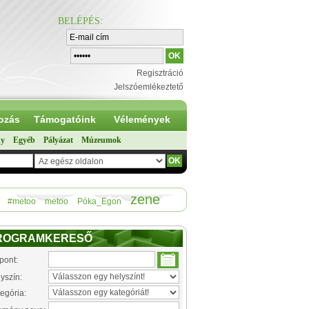
BELÉPÉS
:
Regisztráció
Jelszóemlékeztető
ozás
Támogatóink
Vélemények
ny
Egyéb
Pályázat
Múzeumok
zene
#metoo
metoo
Póka_Egon
ROGRAMKERESŐ
pont:
yszín:
egória: