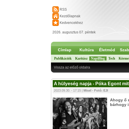
RSS
Kezdőlapnak
Kedvencekhez
2026. augusztus 07. péntek
Címlap
Kultúra
Életmód
Szab
Publikációk
Karitász
NapiBlog
Tech
Körme
Vissza az előző oldalra
A hülyeség napja - Póka Egont mitúz
2023.09.30. - 17:15 |
Misel - Fotó: EJI
Ahogy ő m
bárhogy i