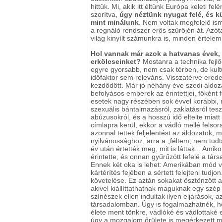
hittük. Mi, akik itt éltünk Európa keleti 
szorítva,
úgy néztünk nyugat felé, és k
mint minálunk
. Nem voltak megfelelő ism
a regnáló rendszer erős szűrőjén át. Azóta
világ kinyílt számunkra is, minden értele
Hol vannak már azok a hatvanas évek, 
erkölcseinket?
Mostanra a technika fejlő
egyre gyorsabb, nem csak térben, de kultu
időfaktor sem releváns. Visszatérve ere
kezdődött. Már jó néhány éve szedi áldoza
befolyásos emberek az érintettjei, főként 
esetek nagy részében sok évvel korábbi, 
szexuális bántalmazásról, zaklatásról tes
abúzusokról, és a hosszú idő eltelte miatt
címlapra kerül, ekkor a vádló mellé fels
azonnal tettek feljelentést az áldozatok, 
nyilvánossághoz, arra a „féltem, nem tudt
év után értették meg, mit is láttak... Amik
érintette, és onnan gyűrűzött lefelé a tá
Ennek két oka is lehet: Amerikában mód v
kártérítés fejében a sértett felejteni tudjo
követelése. Ez aztán sokakat ösztönzött a
akivel kiállíttathatnak maguknak egy szép
színészek ellen indultak ilyen eljárások, 
társadalomban. Úgy is fogalmazhatnék, h
élete ment tönkre, vádlóké és vádlottaké
úgy a mozgalom őrülete is megérkezett má