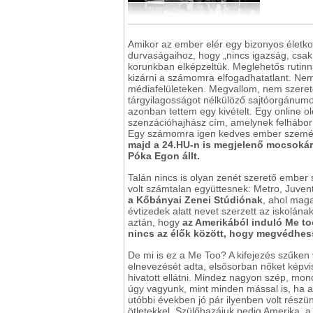
Amikor az ember elér egy bizonyos életkor
durvaságaihoz, hogy „nincs igazság, csak
korunkban elképzeltük. Meglehetős rutinn
kizárni a számomra elfogadhatatlant. Nem
médiafelületeken. Megvallom, nem szerete
tárgyilagosságot nélkülöző sajtóorgánumo
azonban tettem egy kivételt. Egy online
szenzációhajhász cím, amelynek felháborító
Egy számomra igen kedves ember személyét
majd a 24.HU-n is megjelenő mocsokára
Póka Egon állt.
Talán nincs is olyan zenét szerető ember 
volt számtalan együttesnek: Metro, Juven
a Kőbányai Zenei Stúdiónak
, ahol mag
évtizedek alatt nevet szerzett az iskolának
aztán, hogy
az Amerikából induló Me too
nincs az élők között, hogy megvédhess
De mi is ez a Me Too? A kifejezés szűken 
elnevezését adta, elsősorban nőket képvi
hivatott ellátni. Mindez nagyon szép, mon
úgy vagyunk, mint minden mással is, ha az 
utóbbi években jó pár ilyenben volt rész
ötletekkel. Szülőhazájuk pedig Amerika, 