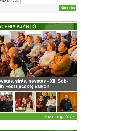
emény neve:
ALÉRIA AJÁNLÓ
vetés, sírás, nevetés - XII. Sok-
ín-Feszt(ecske) Bükön
További galériák