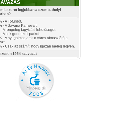
ZAVAZÁS
mit szeret legjobban a szombathelyi
árban?
%
- A Tófürdőt.
%
- A Savaria Karnevált.
- A rengeteg fagyizási lehetőséget.
- A sok gondozott parkot.
%
- A nyugalmat, amit a város atmoszférája
szt.
%
- Csak az számít, hogy igazán meleg legyen.
szesen 1954 szavazat