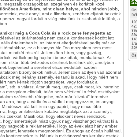
S
felén, megszállt országokban, szegényen és korlátok közé
ülönösen Amerikára, mint olyan helyre, ahol minden jobb,
Ön 
ereteink, csak annyi, ami a filmeken, zenében eljutott hozzánk
ny
 persze nagyot fordult a világ mivelünk is: szabadok lettünk, a
10
mben.
42
7%
amikor még a Coca Cola és a rock zene fenyegette az
8%
désével az átjárhatóság nem csak a kontinensek között lett
14
rális értelemben is, az internet elterjedésével pedig már az
ára
deti témánkhoz, ez a bizonyos Me Too mozgalom nem most
20
tait mindkét részről. Jellemzően híres, vagy gazdag,
Ös
férfiak, vádlóik pedig hajdani beosztottak, munkatársak. Az
nem ritkán több évtizedes sérelmek kerülnek elő, amelyben
znek bejelentést a sérelmet elszenvedettek, szóbeli
 általában bizonyítékok nélkül. Jellemzően az ilyen vád azonnal
orakozik még néhány személy, és tanú is akad. Hogy miért nem
miért nem kértek rögtön segítséget, vagy fordultak a
am", stb. a válasz. A tanúk meg, ugye, csak most, kb. harminc
or a mozgalom elindult, talán nem véletlenül a felső osztályokat
rsadalom szélesebb rétegeibe, már-már "divatot" teremtve.
an arra, hogy a vádló és a vádlott megegyezzen, és anyagi
n. Mindössze alá kell írnia egy papírt, hogy nincs több
rra, hogy emlékeikben kutatva megtalálják azt a személyt,
 kis csekket. Másik oka, hogy elsőként neves rendezők,
az, hogy ismertségük miatt ügyük nagy visszhangot válthat ki a
ogy nagyobb a reklámértéke. Hogy az évek alatt hány ember
 egyaránt, lehetetlen megmondani. És ahogy az óceán hullámai,
s kontinensekre is. Nálunk is nyilvánosságra kerültek esetek,