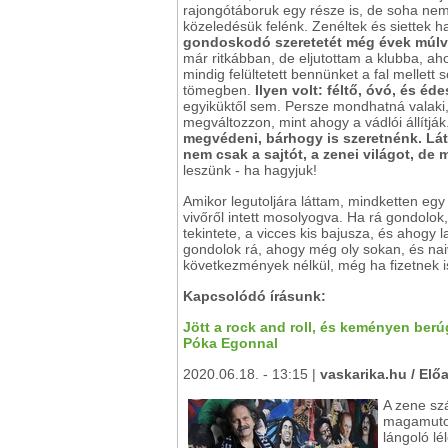
rajongótáboruk egy része is, de soha nem
közeledésük felénk. Zenéltek és siettek h
gondoskodó szeretetét még évek múlva
már ritkábban, de eljutottam a klubba, ah
mindig felültetett bennünket a fal mellet
tömegben.
Ilyen volt: féltő, óvó, és é
egyiküktől sem. Persze mondhatná valaki, 
megváltozzon, mint ahogy a vádlói állítják
megvédeni, bárhogy is szeretnénk.
Lát
nem csak a sajtót, a zenei világot, de 
leszünk - ha hagyjuk!
Amikor legutoljára láttam, mindketten egy
vivőről intett mosolyogva. Ha rá gondolok
tekintete, a vicces kis bajusza, és ahogy l
gondolok rá, ahogy még oly sokan, és na
következmények nélkül, még ha fizetnek is
Kapcsolódó írásunk:
Jött a rock and roll, és keményen berú
Póka Egonnal
2020.06.18. - 13:15 |
vaskarika.hu / El
A zene sz
magamutoga
lángoló lé