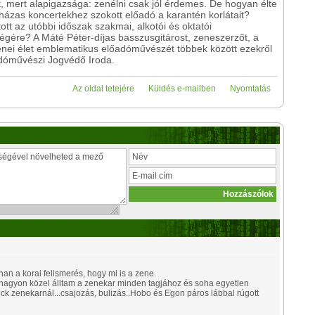
t, mert alapigazsága: zenélni csak jól érdemes. De hogyan élte
házas koncertekhez szokott előadó a karantén korlátait?
ott az utóbbi időszak szakmai, alkotói és oktatói
égére? A Máté Péter-díjas basszusgitárost, zeneszerzőt, a
nei élet emblematikus előadóművészét többek között ezekről
adóművészi Jogvédő Iroda.
Az oldal tetejére
Küldés e-mailben
Nyomtatás
nan a korai felismerés, hogy mi is a zene.
nagyon közel álltam a zenekar minden tagjához és soha egyetlen
ck zenekarnál...csajozás, bulizás..Hobo és Egon páros lábbal rúgott