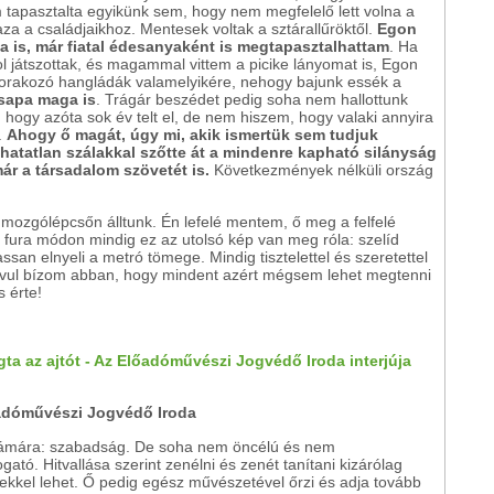
 tapasztalta egyikünk sem, hogy nem megfelelő lett volna a
aza a családjaikhoz. Mentesek voltak a sztárallűröktől.
Egon
 is, már fiatal édesanyaként is megtapasztalhattam
. Ha
ol játszottak, és magammal vittem a picike lányomat is, Egon
t sorakozó hangládák valamelyikére, nehogy bajunk essék a
desapa maga is
. Trágár beszédet pedig soha nem hallottunk
hogy azóta sok év telt el, de nem hiszem, hogy valaki annyira
.
Ahogy ő magát, úgy mi, akik ismertük sem tudjuk
hatatlan szálakkal szőtte át a mindenre kapható silányság
már a társadalom szövetét is.
Következmények nélküli ország
 mozgólépcsőn álltunk. Én lefelé mentem, ő meg a felfelé
, fura módon mindig ez az utolsó kép van meg róla: szelíd
assan elnyeli a metró tömege. Mindig tisztelettel és szeretettel
ivul bízom abban, hogy mindent azért mégsem lehet megtenni
 érte!
gta az ajtót - Az Előadóművészi Jogvédő Iroda interjúja
őadóművészi Jogvédő Iroda
ámára: szabadság. De soha nem öncélú és nem
tó. Hitvallása szerint zenélni és zenét tanítani kizárólag
lekkel lehet. Ő pedig egész művészetével őrzi és adja tovább