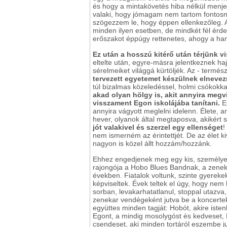
és hogy a mintakövetés hiba nélkül menjen
valaki, hogy jómagam nem tartom fontosnak
szögezzem le, hogy éppen ellenkezőleg. 
minden ilyen esetben, de mindkét fél érde
erőszakot éppúgy rettenetes, ahogy a ha
Ez után a hosszú kitérő után térjünk v
eltelte után, egyre-másra jelentkeznek ha
sérelmeiket világgá kürtöljék. Az - termé
tervezett egyetemet készülnek elnevezn
túl bizalmas közeledéssel, holmi csókokkal,
akad olyan hölgy is, akit annyira megv
visszament Egon iskolájába tanítani.
Eg
annyira vágyott meglelni idelenn. Élete, a
hever, olyanok által megtaposva, akikért 
jót valakivel és szerzel egy ellenséget
!
nem ismerném az érintettjét. De az élet k
nagyon is közel állt hozzám/hozzánk.
Ehhez engedjenek meg egy kis, személyes
rajongója a Hobo Blues Bandnak, a zenek
években. Fiatalok voltunk, szinte gyereke
képviseltek. Évek teltek el úgy, hogy nem
sorban, levakarhatatlanul, stoppal utazv
zenekar vendégeként jutva be a koncert
együttes minden tagját: Hobót, akire istenk
Egont, a mindig mosolygóst és kedveset, Bu
csendeset, aki minden tortáról eszembe jut