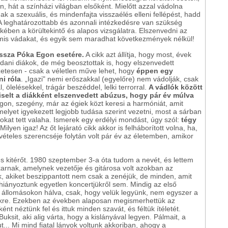
, hát a színházi világban elsőként. Mielőtt azzal vádolna
 a szexuális, és mindenfajta visszaélés elleni fellépést, hadd
A leghatározottabb és azonnali intézkedésre van szükség
kében a körültekintő és alapos vizsgálatra. Elszenvedni az
mis vádakat, és egyik sem maradhat következmények nélkül!
issza Póka Egon esetére.
A cikk azt állítja, hogy most, évek
jdani diákok, de még beosztottak is, hogy elszenvedett
szetesen - csak a véletlen műve lehet, hogy
éppen egy
i róla
. „Igazi" nemi erőszakkal (egyelőre) nem vádolják, csak
 ölelésekkel, trágár beszéddel, lelki terrorral.
A vádlók között
iselt a diákként elszenvedett abúzus, hogy pár év múlva
on, szegény, már az égiek közt keresi a harmóniát, amit
melyet igyekezett legjobb tudása szerint vezetni, most a sárban
sokat tett valaha. Ismerek egy erdélyi mondást, úgy szól:
tégy
 Milyen igaz! Az őt lejárató cikk akkor is felháborított volna, ha,
ivételes szerencséje folytán volt pár év az életemben, amikor
 kitérőt. 1980 szeptember 3-a óta tudom a nevét, és lettem
arnak, amelynek vezetője és gitárosa volt azokban az
k, akiket beszippantott nem csak a zenéjük, de minden, amit
 hiányoztunk egyetlen koncertjükről sem. Mindig az első
a, állomásokon hálva, csak, hogy velük legyünk, nem egyszer a
ekre. Ezekben az években alaposan megismerhettük az
ént néztünk fel és ittuk minden szavát, és féltük ítéletét.
ksit, aki alig várta, hogy a kislányával legyen. Pálmait, a
... Mi mind fiatal lányok voltunk akkoriban, ahogy a