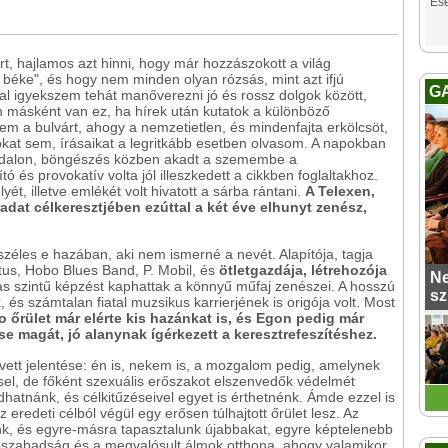
Es
t, hajlamos azt hinni, hogy már hozzászokott a világ
 béke", és hogy nem minden olyan rózsás, mint azt ifjú
G
al igyekszem tehát manőverezni jó és rossz dolgok között,
 másként van ez, ha hírek után kutatok a különböző
m a bulvárt, ahogy a nemzetietlen, és mindenfajta erkölcsöt,
kat sem, írásaikat a legritkább esetben olvasom. A napokban
 oldalon, böngészés közben akadt a szemembe a
 és provokatív volta jól illeszkedett a cikkben foglaltakhoz.
, illetve emlékét volt hivatott a sárba rántani.
A Telexen,
dat célkeresztjében ezúttal a két éve elhunyt zenész,
széles e hazában, aki nem ismerné a nevét. Alapítója, tagja
tus, Hobo Blues Band, P. Mobil, és
ötletgazdája, létrehozója
Ne
as szintű képzést kaphattak a könnyű műfaj zenészei. A hosszú
sz
, és számtalan fiatal muzsikus karrierjének is origója volt. Most
 őrület már elérte kis hazánkat is, és Egon pedig már
e magát, jó alanynak ígérkezett a keresztrefeszítéshez.
vett jelentése: én is, nekem is, a mozgalom pedig, amelynek
sel, de főként szexuális erőszakot elszenvedők védelmét
dhatnánk, és célkitűzéseivel egyet is érthetnénk. Ámde ezzel is
eredeti célból végül egy erősen túlhajtott őrület lesz. Az
ünk, és egyre-másra tapasztalunk újabbakat, egyre képtelenebb
a szabadság és a megvalósult álmok otthona, ahogy valamikor