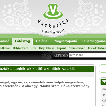
adidő
Látószög
Galéria
Programajánló
Tehetséggond
ndkosár
Helytörténet
Civil
Helyi fókusz
Lapszél
Szomszédvár
Játék-Feladvá
KERESÉS
ták a senkik, akik ettől azt hitték, valakik
P
agát, úgy mi, akik ismertük sem tudjuk megvédeni,
s szeretnénk. A cím egy P.Mobil szám, Póka-szerzemény.
Idő
Hel
Kat