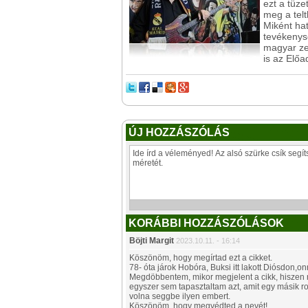
ezt a tüze
meg a telt
Miként hat
tevékenys
magyar ze
is az Elő
ÚJ HOZZÁSZÓLÁS
KORÁBBI HOZZÁSZÓLÁSOK
Böjti Margit
2023.10.11. - 16:14
Köszönöm, hogy megírtad ezt a cikket.
78- óta járok Hobóra, Buksi itt lakott Diósdon,on
Megdöbbentem, mikor megjelent a cikk, hiszen 
egyszer sem tapasztaltam azt, amit egy másik ro
volna seggbe ilyen embert.
Köszönöm, hogy megvédted a nevét!