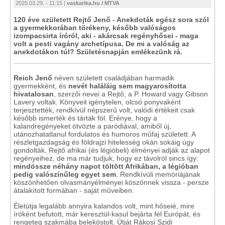
2025.03.29. - 11:15 |
vaskarika.hu / MTVA
120 éve született Rejtő Jenő - Anekdoták egész sora szól
a gyermekkorában törékeny, később valóságos
izompacsirta íróról, aki - akárcsak regényhősei - maga
volt a pesti vagány archetípusa. De mi a valóság az
anekdotákon túl? Születésnapján emlékezünk rá.
Reich Jenő
néven született családjában harmadik
gyermekként, és
nevét haláláig sem magyarosította
hivatalosan
, szerzői nevei a Rejtő, a P. Howard vagy Gibson
Lavery voltak. Könyveit igénytelen, olcsó ponyvaként
terjesztették, rendkívül népszerű volt, valódi értékeit csak
később ismerték és tárták föl. Erénye, hogy a
kalandregényeket ötvözte a paródiával, amiből új,
utánozhatatlanul fordulatos és humoros műfaj született. A
részletgazdagság és földrajzi hitelesség okán sokáig úgy
gondolták, Rejtő afrikai (és légióbeli) élményei adják az alapot
regényeihez, de ma már tudjuk, hogy ez távolról sincs így:
mindössze néhány napot töltött Afrikában, a légióban
pedig valószínűleg egyet sem
. Rendkívüli memóriájának
köszönhetően olvasmányélményei köszönnek vissza - persze
átalakított formában - saját műveiben.
Életútja legalább annyira kalandos volt, mint hőseié, mire
íróként befutott, már keresztül-kasul bejárta fél Európát, és
rengeteg szakmába belekóstolt. Útját Rákosi Szidi