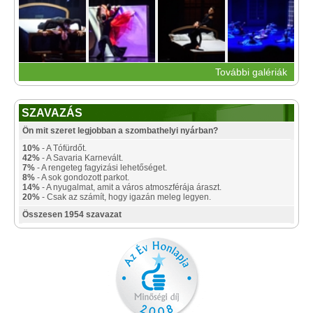
További galériák
SZAVAZÁS
Ön mit szeret legjobban a szombathelyi nyárban?
10%
- A Tófürdőt.
42%
- A Savaria Karnevált.
7%
- A rengeteg fagyizási lehetőséget.
8%
- A sok gondozott parkot.
14%
- A nyugalmat, amit a város atmoszférája áraszt.
20%
- Csak az számít, hogy igazán meleg legyen.
Összesen 1954 szavazat