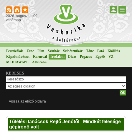
2026. augusztus 09.
vasárnap
Fesztiválok
Zene
Film
Színház
Színésztükör
Tánc
Fotó
Kiállítás
Képzőművészet
Karnevál
Irodalom
Divat
Pegazus
Egyéb
VZ
MEDIAWAVE
AlteRába
KERESÉS
Vissza az előző oldalra
Túlélési tanácsok Rejtő Jenőtől - Mindkét felesége
gépírónő volt