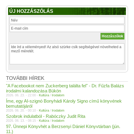
ÚJ HOZZÁSZÓLÁS
TOVÁBBI HÍREK
"A Facebookot nem Zuckerberg találta fel" - Dr. Fűzfa Balázs
irodalmi kalandozása Bükön
2026. 06. 23. - 22:00 -
Kultúra
/
Irodalom
Íme, egy AI-szignó Bonyhádi Károly Signo című könyvének
bemutatójáról
2026. 06. 20. - 00:10 -
Kultúra
/
Irodalom
Szobrok indulatból - Rabóczky Judit Rita
2026. 06. 13. - 08:15 -
Kultúra
/
Irodalom
97. Ünnepi Könyvhét a Berzsenyi Dániel Könyvtárban (jún.
11.)