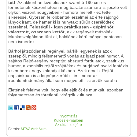
tett
. Az akkoriban kivételesnek számító 190 cm-es
termetének köszönhetően még barátai számára is ijesztő volt
olykor, viszont nőügyeiben - humora mellett - ez tette
sikeressé. Gyorsan fellobbantak érzelmei az érte rajongó
lányok iránt, de hamar ki is hunytak: sűrűn cserélődtek
szerelmei.
Feleségül - igen praktikusan - gépírónőt
választott, összesen kettőt
, akik regényeit másolták.
Munkaszolgálaton tűnt el, halálának körülményei pontosan
nem ismertek.
Bárhol játszódjanak regényei, bárkik legyenek is azok
szereplői, mindig felismerhető vonás az igazi pesti humor. A
sajátos Rejtő-regény receptje: abszurd fordulatok, szatirikus
humor, a zseniális rejtői szójátékok és burjánzó nyelvi fantázia
kisemberek nagy kalandjai közben. Ezek emelik Rejtőt
napjainkban is a legnépszerűbb - és immár az
irodalomtudomány által sem megvetett - szerzők sorába.
Életének félelme volt, hogy elfelejtik őt és munkáit, azonban
folyamatosan és töretlenül virágzik kultusza.
Nyomtatás
Küldés e-mailben
Az oldal tetejére
Forrás:
MTVA Archívum