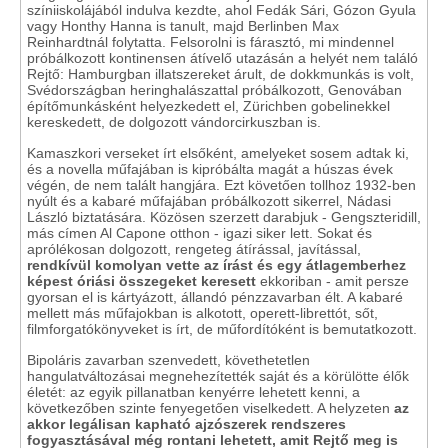
színiiskolájából indulva kezdte, ahol Fedák Sári, Gózon Gyula
vagy Honthy Hanna is tanult, majd Berlinben Max
Reinhardtnál folytatta. Felsorolni is fárasztó, mi mindennel
próbálkozott kontinensen átívelő utazásán a helyét nem találó
Rejtő: Hamburgban illatszereket árult, de dokkmunkás is volt,
Svédországban heringhalászattal próbálkozott, Genovában
építőmunkásként helyezkedett el, Zürichben gobelinekkel
kereskedett, de dolgozott vándorcirkuszban is.
Kamaszkori verseket írt elsőként, amelyeket sosem adtak ki,
és a novella műfajában is kipróbálta magát a húszas évek
végén, de nem talált hangjára. Ezt követően tollhoz 1932-ben
nyúlt és a kabaré műfajában próbálkozott sikerrel, Nádasi
László biztatására. Közösen szerzett darabjuk - Gengszteridill,
más címen Al Capone otthon - igazi siker lett. Sokat és
aprólékosan dolgozott, rengeteg átírással, javítással,
rendkívül komolyan vette az írást és egy átlagemberhez
képest óriási összegeket keresett
ekkoriban - amit persze
gyorsan el is kártyázott, állandó pénzzavarban élt. A kabaré
mellett más műfajokban is alkotott, operett-librettót, sőt,
filmforgatókönyveket is írt, de műfordítóként is bemutatkozott.
Bipoláris zavarban szenvedett, követhetetlen
hangulatváltozásai megnehezítették saját és a körülötte élők
életét: az egyik pillanatban kenyérre lehetett kenni, a
következőben szinte fenyegetően viselkedett. A helyzeten
az
akkor legálisan kapható ajzószerek rendszeres
fogyasztásával még rontani lehetett, amit Rejtő meg is