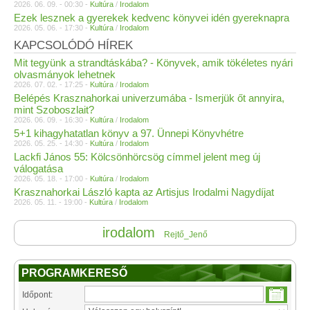
2026. 06. 09. - 00:30 -
Kultúra
/
Irodalom
Ezek lesznek a gyerekek kedvenc könyvei idén gyereknapra
2026. 05. 06. - 17:30 -
Kultúra
/
Irodalom
KAPCSOLÓDÓ HÍREK
Mit tegyünk a strandtáskába? - Könyvek, amik tökéletes nyári
olvasmányok lehetnek
2026. 07. 02. - 17:25 -
Kultúra
/
Irodalom
Belépés Krasznahorkai univerzumába - Ismerjük őt annyira,
mint Szoboszlait?
2026. 06. 09. - 16:30 -
Kultúra
/
Irodalom
5+1 kihagyhatatlan könyv a 97. Ünnepi Könyvhétre
2026. 05. 25. - 14:30 -
Kultúra
/
Irodalom
Lackfi János 55: Kölcsönhörcsög címmel jelent meg új
válogatása
2026. 05. 18. - 17:00 -
Kultúra
/
Irodalom
Krasznahorkai László kapta az Artisjus Irodalmi Nagydíjat
2026. 05. 11. - 19:00 -
Kultúra
/
Irodalom
irodalom
Rejtő_Jenő
PROGRAMKERESŐ
Időpont: