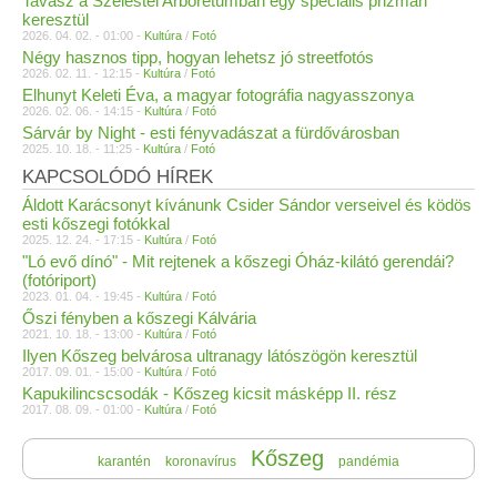
Tavasz a Szelestei Arborétumban egy speciális prizmán
keresztül
2026. 04. 02. - 01:00 -
Kultúra
/
Fotó
Négy hasznos tipp, hogyan lehetsz jó streetfotós
2026. 02. 11. - 12:15 -
Kultúra
/
Fotó
Elhunyt Keleti Éva, a magyar fotográfia nagyasszonya
2026. 02. 06. - 14:15 -
Kultúra
/
Fotó
Sárvár by Night - esti fényvadászat a fürdővárosban
2025. 10. 18. - 11:25 -
Kultúra
/
Fotó
KAPCSOLÓDÓ HÍREK
Áldott Karácsonyt kívánunk Csider Sándor verseivel és ködös
esti kőszegi fotókkal
2025. 12. 24. - 17:15 -
Kultúra
/
Fotó
"Ló evő dínó" - Mit rejtenek a kőszegi Óház-kilátó gerendái?
(fotóriport)
2023. 01. 04. - 19:45 -
Kultúra
/
Fotó
Őszi fényben a kőszegi Kálvária
2021. 10. 18. - 13:00 -
Kultúra
/
Fotó
Ilyen Kőszeg belvárosa ultranagy látószögön keresztül
2017. 09. 01. - 15:00 -
Kultúra
/
Fotó
Kapukilincscsodák - Kőszeg kicsit másképp II. rész
2017. 08. 09. - 01:00 -
Kultúra
/
Fotó
Kőszeg
karantén
koronavírus
pandémia