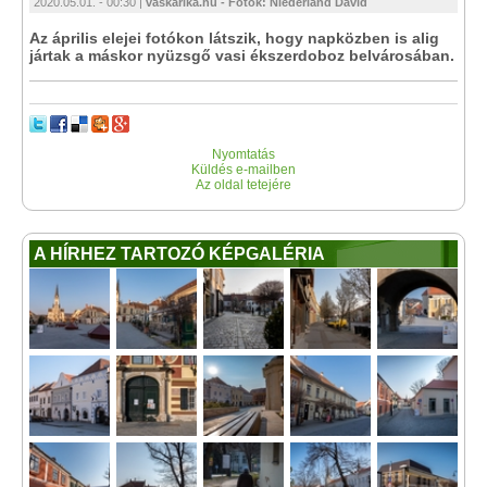
2020.05.01. - 00:30 |
vaskarika.hu - Fotók: Niederland Dávid
Az április elejei fotókon látszik, hogy napközben is alig
jártak a máskor nyüzsgő vasi ékszerdoboz belvárosában.
Nyomtatás
Küldés e-mailben
Az oldal tetejére
A HÍRHEZ TARTOZÓ KÉPGALÉRIA