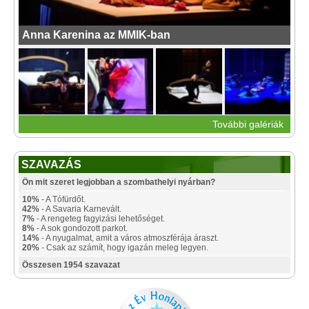
Anna Karenina az MMIK-ban
További galériák
SZAVAZÁS
Ön mit szeret legjobban a szombathelyi nyárban?
10%
- A Tófürdőt.
42%
- A Savaria Karnevált.
7%
- A rengeteg fagyizási lehetőséget.
8%
- A sok gondozott parkot.
14%
- A nyugalmat, amit a város atmoszférája áraszt.
20%
- Csak az számít, hogy igazán meleg legyen.
Összesen 1954 szavazat