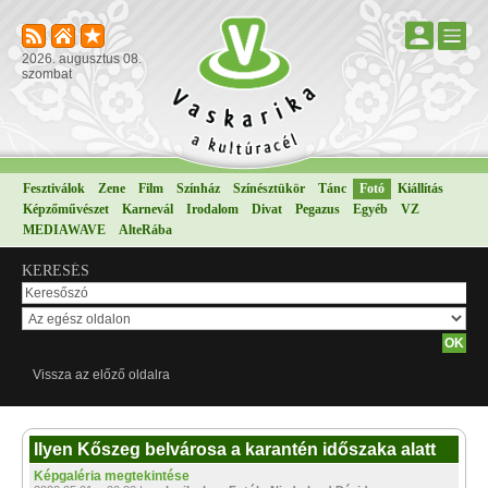
2026. augusztus 08.
szombat
Fesztiválok
Zene
Film
Színház
Színésztükör
Tánc
Fotó
Kiállítás
Képzőművészet
Karnevál
Irodalom
Divat
Pegazus
Egyéb
VZ
MEDIAWAVE
AlteRába
KERESÉS
Vissza az előző oldalra
Ilyen Kőszeg belvárosa a karantén időszaka alatt
Képgaléria megtekintése