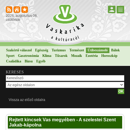
2026. augusztus 06.
csütörtök
Szakértő válaszol
Egészség
Turizmus
Természet
Útibeszámoló
Bálok
Sport
Gasztronómia
Klíma
Tűsarok
Mozaik
Ezotéria
Horoszkóp
Családika
Bizsu
Egyéb
KERESÉS
Vissza az előző oldalra
Rejtett kincsek Vas megyében - A szelestei Szent
Jakab-kápolna