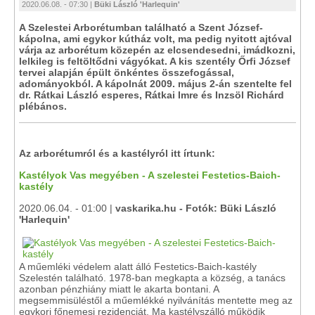
2020.06.08. - 07:30 |
Büki László 'Harlequin'
A Szelestei Arborétumban található a Szent József-
kápolna, ami egykor kútház volt, ma pedig nyitott ajtóval
várja az arborétum közepén az elcsendesedni, imádkozni,
lelkileg is feltöltődni vágyókat. A kis szentély Őrfi József
tervei alapján épült önkéntes összefogással,
adományokból. A kápolnát 2009. május 2-án szentelte fel
dr. Rátkai László esperes, Rátkai Imre és Inzsöl Richárd
plébános.
Az arborétumról és a kastélyról itt írtunk:
Kastélyok Vas megyében - A szelestei Festetics-Baich-
kastély
2020.06.04. - 01:00 |
vaskarika.hu - Fotók: Büki László
'Harlequin'
A műemléki védelem alatt álló Festetics-Baich-kastély
Szelestén található. 1978-ban megkapta a község, a tanács
azonban pénzhiány miatt le akarta bontani. A
megsemmisüléstől a műemlékké nyilvánítás mentette meg az
egykori főnemesi rezidenciát. Ma kastélyszálló működik