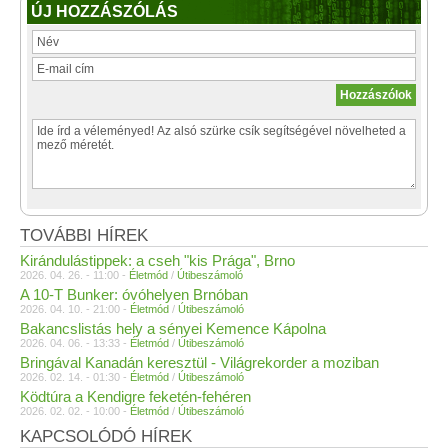
ÚJ HOZZÁSZÓLÁS
TOVÁBBI HÍREK
Kirándulástippek: a cseh "kis Prága", Brno
2026. 04. 26. - 11:00 -
Életmód
/
Útibeszámoló
A 10-T Bunker: óvóhelyen Brnóban
2026. 04. 10. - 21:00 -
Életmód
/
Útibeszámoló
Bakancslistás hely a sényei Kemence Kápolna
2026. 04. 06. - 13:33 -
Életmód
/
Útibeszámoló
Bringával Kanadán keresztül - Világrekorder a moziban
2026. 02. 14. - 01:30 -
Életmód
/
Útibeszámoló
Ködtúra a Kendigre feketén-fehéren
2026. 02. 02. - 10:00 -
Életmód
/
Útibeszámoló
KAPCSOLÓDÓ HÍREK