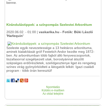
benne.
Kirándulástippek: a színpompás Szelestei Arborétum
2020.06.02. - 01:00 |
vaskarika.hu - Fotók: Büki László
'Harlequin'
Szeleste egyik nevezetessége a 13 hektáros arborétuma,
aminek kialakítását gróf Festetich Andor kezdte meg 1872-
ben. Az arborétumban több fajból álló fenyvescsoportok,
tiszafasorral szegélyezett utak, borostyánnal átszőtt
szépséges erdőrészletek, szelídgesztenye liget és rengeteg
színes virág gyönyörködteti a látogatók lelkét. Igazi családi
program - több órán keresztül!
Nyomtatás
Küldés e-mailben
Az oldal tetejére