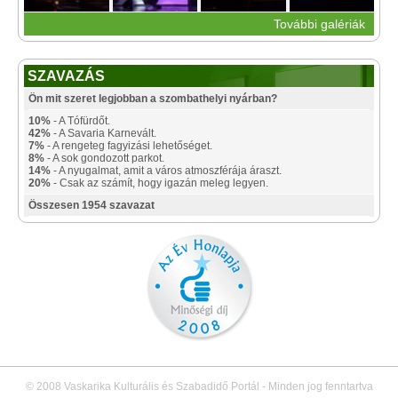
További galériák
SZAVAZÁS
Ön mit szeret legjobban a szombathelyi nyárban?
10%
- A Tófürdőt.
42%
- A Savaria Karnevált.
7%
- A rengeteg fagyizási lehetőséget.
8%
- A sok gondozott parkot.
14%
- A nyugalmat, amit a város atmoszférája áraszt.
20%
- Csak az számít, hogy igazán meleg legyen.
Összesen 1954 szavazat
© 2008 Vaskarika Kulturális és Szabadidő Portál - Minden jog fenntartva