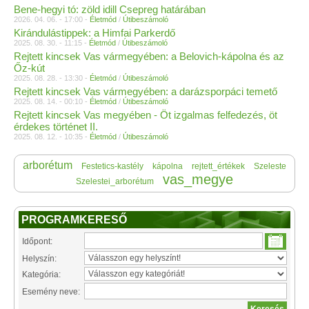
Bene-hegyi tó: zöld idill Csepreg határában
2026. 04. 06. - 17:00 -
Életmód
/
Útibeszámoló
Kirándulástippek: a Himfai Parkerdő
2025. 08. 30. - 11:15 -
Életmód
/
Útibeszámoló
Rejtett kincsek Vas vármegyében: a Belovich-kápolna és az
Őz-kút
2025. 08. 28. - 13:30 -
Életmód
/
Útibeszámoló
Rejtett kincsek Vas vármegyében: a darázsporpáci temető
2025. 08. 14. - 00:10 -
Életmód
/
Útibeszámoló
Rejtett kincsek Vas megyében - Öt izgalmas felfedezés, öt
érdekes történet II.
2025. 08. 12. - 10:35 -
Életmód
/
Útibeszámoló
arborétum
Festetics-kastély
kápolna
rejtett_értékek
Szeleste
vas_megye
Szelestei_arborétum
PROGRAMKERESŐ
Időpont:
Helyszín:
Kategória:
Esemény neve: