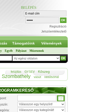
BELÉPÉS
:
Regisztráció
Jelszóemlékeztető
ozás
Támogatóink
Vélemények
ny
Egyéb
Pályázat
Múzeumok
Kőszeg
felújítás
GYSEV
Szombathely
vasút
vasútvonal
ROGRAMKERESŐ
pont:
yszín:
egória: