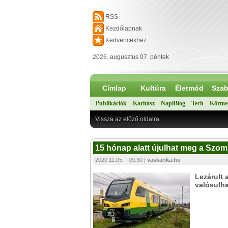
RSS
Kezdőlapnak
Kedvencekhez
2026. augusztus 07. péntek
Címlap
Kultúra
Életmód
Szab
Publikációk
Karitász
NapiBlog
Tech
Körme
Vissza az előző oldalra
15 hónap alatt újulhat meg a Szo
2020.11.05. - 09:30 |
vaskarika.hu
Lezárult 
valósulh