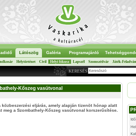
adidő
Látószög
Galéria
Programajánló
Tehetséggond
ndkosár
Helytörténet
Civil
Helyi fókusz
Lapszél
Szomszédvár
Játék-Feladvá
KERESÉS
mbathely-Kőszeg vasútvonal
a közbeszerzési eljárás, amely alapján tizenöt hónap alatt
P
at meg a Szombathely-Kőszeg vasútvonal korszerűsítése.
Idő
Hel
Kat