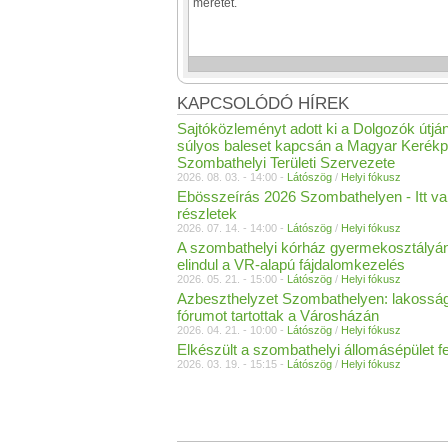
KAPCSOLÓDÓ HÍREK
Sajtóközleményt adott ki a Dolgozók útján
súlyos baleset kapcsán a Magyar Kerékp
Szombathelyi Területi Szervezete
2026. 08. 03. - 14:00 -
Látószög
/
Helyi fókusz
Ebösszeírás 2026 Szombathelyen - Itt v
részletek
2026. 07. 14. - 14:00 -
Látószög
/
Helyi fókusz
A szombathelyi kórház gyermekosztályán
elindul a VR-alapú fájdalomkezelés
2026. 05. 21. - 15:00 -
Látószög
/
Helyi fókusz
Azbeszthelyzet Szombathelyen: lakosság
fórumot tartottak a Városházán
2026. 04. 21. - 10:00 -
Látószög
/
Helyi fókusz
Elkészült a szombathelyi állomásépület fe
2026. 03. 19. - 15:15 -
Látószög
/
Helyi fókusz