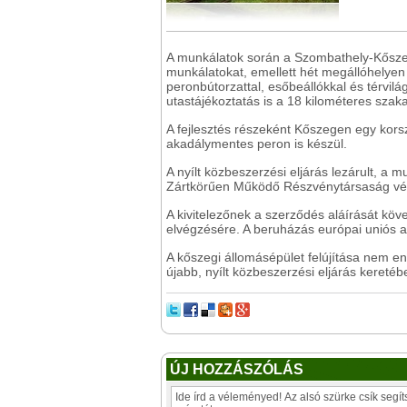
A munkálatok során a Szombathely-Kőszeg
munkálatokat, emellett hét megállóhelye
peronbútorzattal, esőbeállókkal és térvilá
utastájékoztatás is a 18 kilométeres szak
A fejlesztés részeként Kőszegen egy korsz
akadálymentes peron is készül.
A nyílt közbeszerzési eljárás lezárult, a
Zártkörűen Működő Részvénytársaság vég
A kivitelezőnek a szerződés aláírását kö
elvégzésére. A beruházás európai uniós al
A kőszegi állomásépület felújítása nem 
újabb, nyílt közbeszerzési eljárás kereté
ÚJ HOZZÁSZÓLÁS