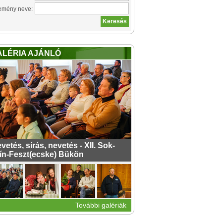
emény neve:
ALÉRIA AJÁNLÓ
vetés, sírás, nevetés - XII. Sok-
ín-Feszt(ecske) Bükön
További galériák