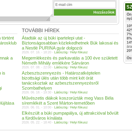
S
Ön 
ny
10
TOVÁBBI HÍREK
42
7%
 történt
Átadták az új büki ipartelepi utat -
8%
árosklub
Biztonságosabban közlekedhetnek Bük lakosai és
14
ára
a Nestlé PURINA gyár dolgozói
20
2026. 07. 16. - 18:20 -
Látószög
/
Helyi fókusz
annak a
Megemlékezés és parkavatás a 100 éve született
Ös
Németh Mihály emlékére Sárváron
2026. 07. 08. - 22:00 -
Látószög
/
Helyi fókusz
 is
Azbesztszennyezés - Határozatképtelen
bizottsági ülés után több mint két órát
tanácskoztak az azbesztszennyezésről
i
Szombathelyen
2026. 06. 18. - 19:30 -
Látószög
/
Helyi fókusz
Művészetis diákok koszorúzták meg Vass Béla
lújítása
síremlékét a Szent Márton-temetőben
2026. 06. 01. - 10:00 -
Látószög
/
Helyi fókusz
Elkészült a büki pumpapálya, új attrakcióval bővült
a fürdőváros kínálata
2026. 05. 22. - 18:40 -
Látószög
/
Helyi fókusz