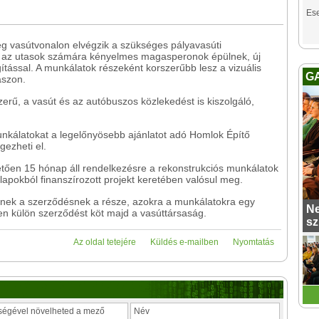
Es
 vasútvonalon elvégzik a szükséges pályavasúti
n az utasok számára kényelmes magasperonok épülnek, új
gítással. A munkálatok részeként korszerűbb lesz a vizuális
G
aszon.
erű, a vasút és az autóbuszos közlekedést is kiszolgáló,
 munkálatokat a legelőnyösebb ajánlatot adó Homlok Építő
ezheti el.
vetően 15 hónap áll rendelkezésre a rekonstrukciós munkálatok
apokból finanszírozott projekt keretében valósul meg.
ennek a szerződésnek a része, azokra a munkálatokra egy
Ne
ben külön szerződést köt majd a vasúttársaság.
sz
Az oldal tetejére
Küldés e-mailben
Nyomtatás