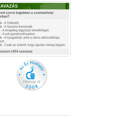
ZAVAZÁS
mit szeret legjobban a szombathelyi
árban?
%
- A Tófürdőt.
%
- A Savaria Karnevált.
- A rengeteg fagyizási lehetőséget.
- A sok gondozott parkot.
%
- A nyugalmat, amit a város atmoszférája
szt.
%
- Csak az számít, hogy igazán meleg legyen.
szesen 1954 szavazat