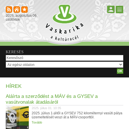
2026. augusztus 06.
csütörtök
KERESÉS
HÍREK
Aláírta a szerződést a MÁV és a GYSEV a
vasútvonalak átadásáról
2025. július 01. 10:35
2025. július 1-jétől a GYSEV 752 kilométernyi vasúti pálya
üzemeltetését veszi át a MÁV-csoporttól.
Tovább