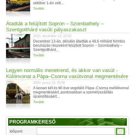
október 1-én vett...
Tovább
Átadták a felújított Sopron – Szombathely –
Szentgotthárd vasúti pályaszakaszt
2010. december 13. 22:00
December 13-án, délután átadták a 48,6 milliárd forintos
beruházás részeként felújított Sopron – Szombathely –
Szentgotthárd...
Tovább
Legyen normális menetrend, és akkor van vasút -
Különvonat a Pápa–Csorna vasútvonal megmentésére
2009. június 23. 00:05
A lassan két és fél éve vegetáló Pápa–Csorna mellékvonal
megmentéséért, pontosabban a személyszállítás
újraindításáért...
Tovább
PROGRAMKERESŐ
Időpont: