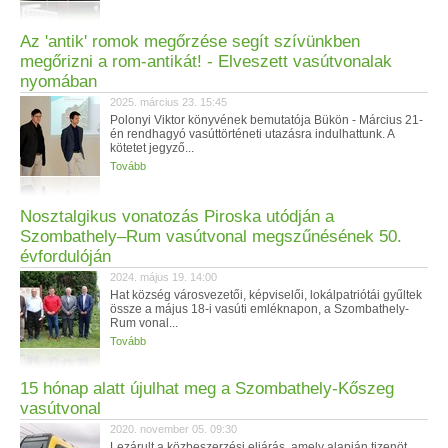
Az 'antik' romok megőrzése segít szívünkben
megőrizni a rom-antikát! - Elveszett vasútvonalak
nyomában
2025. március 23. 15:45
Polonyi Viktor könyvének bemutatója Bükön - Március 21-
én rendhagyó vasúttörténeti utazásra indulhattunk. A
kötetet jegyző...
Tovább
Nosztalgikus vonatozás Piroska utódján a
Szombathely–Rum vasútvonal megszűnésének 50.
évfordulóján
2024. május 19. 14:00
Hat község városvezetői, képviselői, lokálpatriótái gyűltek
össze a május 18-i vasúti emléknapon, a Szombathely-
Rum vonal...
Tovább
15 hónap alatt újulhat meg a Szombathely-Kőszeg
vasútvonal
2020. november 05. 09:30
Lezárult a közbeszerzési eljárás, amely alapján tizenöt