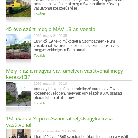
hónap alatt valósulhat meg a Szombathely-Kőszeg
vasútvonal korszerűsítése.
Tovább
45 éve szűnt meg a MÁV 18-as vonala
2019. május 24. 00:35
1894-től 1974-ig működött a Szombathely - Rum
vasútvonal. Az eredeti elképzelés szerint egy a vasi
megyeszékhelyet a Balatonnal...
Tovább
Melyik az a magyar vár, amelyen vasútvonal megy
keresztül?
2016. május 04. 00:10
Van egy hősies múlttal rendelkező várunk az Északi-
középhegységben, melynek egy részét a XX. század
elején lebontották, hogy...
Tovább
150 éves a Sopron-Szombathely-Nagykanizsa
vasútvonal
2015. szeptember 30. 12:30
Idén 150 éve, 1865 szeptemberében indult meg a vasúti