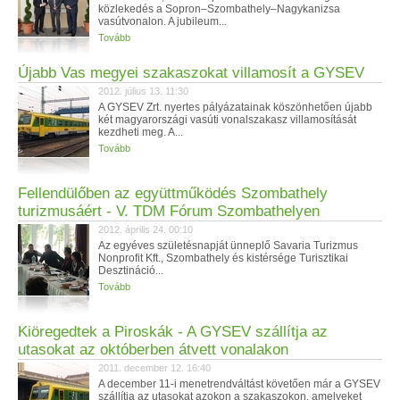
közlekedés a Sopron–Szombathely–Nagykanizsa
vasútvonalon. A jubileum...
Tovább
Újabb Vas megyei szakaszokat villamosít a GYSEV
2012. július 13. 11:30
A GYSEV Zrt. nyertes pályázatainak köszönhetően újabb
két magyarországi vasúti vonalszakasz villamosítását
kezdheti meg. A...
Tovább
Fellendülőben az együttműködés Szombathely
turizmusáért - V. TDM Fórum Szombathelyen
2012. április 24. 00:10
Az egyéves születésnapját ünneplő Savaria Turizmus
Nonprofit Kft., Szombathely és kistérsége Turisztikai
Desztináció...
Tovább
Kiöregedtek a Piroskák - A GYSEV szállítja az
utasokat az októberben átvett vonalakon
2011. december 12. 16:40
A december 11-i menetrendváltást követően már a GYSEV
szállítja az utasokat azokon a szakaszokon, amelyeket