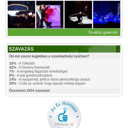
További galériák
SZAVAZÁS
Ön mit szeret legjobban a szombathelyi nyárban?
10%
- A Tófürdőt.
42%
- A Savaria Karnevált.
7%
- A rengeteg fagyizási lehetőséget.
8%
- A sok gondozott parkot.
14%
- A nyugalmat, amit a város atmoszférája áraszt.
20%
- Csak az számít, hogy igazán meleg legyen.
Összesen 1954 szavazat