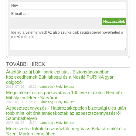
TOVÁBBI HÍREK
Átadták az új büki ipartelepi utat - Biztonságosabban
közlekedhetnek Bük lakosai és a Nestlé PURINA gyár
dolgozói
2026. 07. 16. - 18:20 -
Látószög
/
Helyi fókusz
Megemlékezés és parkavatás a 100 éve született Németh
Mihály emlékére Sárváron
2026. 07. 08. - 22:00 -
Látószög
/
Helyi fókusz
Azbesztszennyezés - Határozatképtelen bizottsági ülés után
több mint két órát tanácskoztak az azbesztszennyezésről
Szombathelyen
2026. 06. 18. - 19:30 -
Látószög
/
Helyi fókusz
Művészetis diákok koszorúzták meg Vass Béla síremlékét a
Szent Márton-temetőben