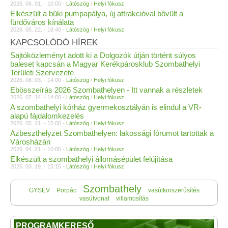
2026. 06. 01. - 10:00 -
Látószög
/
Helyi fókusz
Elkészült a büki pumpapálya, új attrakcióval bővült a
fürdőváros kínálata
2026. 05. 22. - 18:40 -
Látószög
/
Helyi fókusz
KAPCSOLÓDÓ HÍREK
Sajtóközleményt adott ki a Dolgozók útján történt súlyos
baleset kapcsán a Magyar Kerékpárosklub Szombathelyi
Területi Szervezete
2026. 08. 03. - 14:00 -
Látószög
/
Helyi fókusz
Ebösszeírás 2026 Szombathelyen - Itt vannak a részletek
2026. 07. 14. - 14:00 -
Látószög
/
Helyi fókusz
A szombathelyi kórház gyermekosztályán is elindul a VR-
alapú fájdalomkezelés
2026. 05. 21. - 15:00 -
Látószög
/
Helyi fókusz
Azbeszthelyzet Szombathelyen: lakossági fórumot tartottak a
Városházán
2026. 04. 21. - 10:00 -
Látószög
/
Helyi fókusz
Elkészült a szombathelyi állomásépület felújítása
2026. 03. 19. - 15:15 -
Látószög
/
Helyi fókusz
Szombathely
GYSEV
Porpác
vasútkorszerűsítés
vasútvonal
villamosítás
PROGRAMKERESŐ