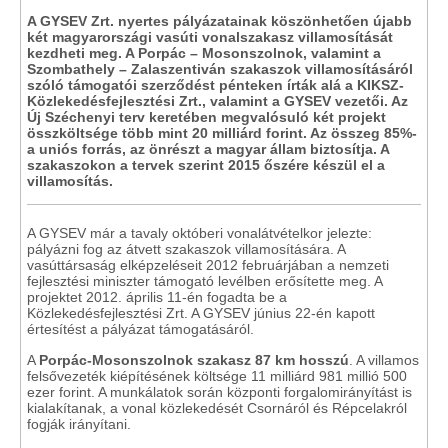
A GYSEV Zrt. nyertes pályázatainak köszönhetően újabb
két magyarországi vasúti vonalszakasz villamosítását
kezdheti meg. A Porpác – Mosonszolnok, valamint a
Szombathely – Zalaszentiván szakaszok villamosításáról
szóló támogatói szerződést pénteken írták alá a KIKSZ-
Közlekedésfejlesztési Zrt., valamint a GYSEV vezetői. Az
Új Széchenyi terv keretében megvalósuló két projekt
összköltsége több mint 20 milliárd forint. Az összeg 85%-
a uniós forrás, az önrészt a magyar állam biztosítja. A
szakaszokon a tervek szerint 2015 őszére készül el a
villamosítás.
A GYSEV már a tavaly októberi vonalátvételkor jelezte:
pályázni fog az átvett szakaszok villamosítására. A
vasúttársaság elképzeléseit 2012 februárjában a nemzeti
fejlesztési miniszter támogató levélben erősítette meg. A
projektet 2012. április 11-én fogadta be a
Közlekedésfejlesztési Zrt. A GYSEV június 22-én kapott
értesítést a pályázat támogatásáról.
A
Porpác-Mosonszolnok szakasz 87 km hosszú
. A villamos
felsővezeték kiépítésének költsége 11 milliárd 981 millió 500
ezer forint. A munkálatok során központi forgalomirányítást is
kialakítanak, a vonal közlekedését Csornáról és Répcelakról
fogják irányítani.