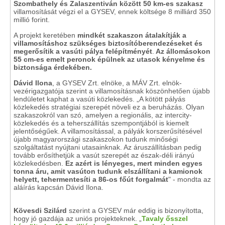
Szombathely és Zalaszentiván között 50 km-es szakasz
villamosítását végzi el a GYSEV, ennek költsége 8 milliárd 350
millió forint.
A projekt keretében
mindkét szakaszon átalakítják a
villamosításhoz szükséges biztosítóberendezéseket és
megerősítik a vasúti pálya felépítményét
.
Az állomásokon
55 cm-es emelt peronok épülnek az utasok kényelme és
biztonsága érdekében.
Dávid Ilona
, a GYSEV Zrt. elnöke, a MÁV Zrt. elnök-
vezérigazgatója szerint a villamosításnak köszönhetően újabb
lendületet kaphat a vasúti közlekedés. „A kötött pályás
közlekedés stratégiai szerepét növeli ez a beruházás. Olyan
szakaszokról van szó, amelyen a regionális, az intercity-
közlekedés és a teherszállítás szempontjából is kiemelt
jelentőségűek. A villamosítással, a pályák korszerűsítésével
újabb magyarországi szakaszokon tudunk minőségi
szolgáltatást nyújtani utasainknak. Az áruszállításban pedig
tovább erősíthetjük a vasút szerepét az észak-déli irányú
közlekedésben.
Ez azért is lényeges, mert minden egyes
tonna áru, amit vasúton tudunk elszállítani a kamionok
helyett, tehermentesíti a 86-os főút forgalmát
" - mondta az
aláírás kapcsán Dávid Ilona.
Kövesdi Szilárd
szerint a GYSEV már eddig is bizonyította,
hogy jó gazdája az uniós projekteknek. „
Tavaly ősszel