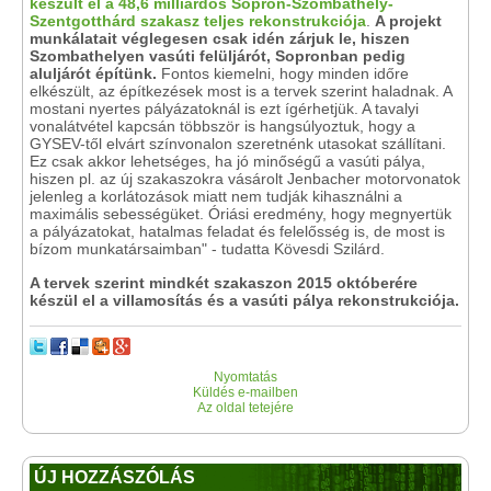
készült el a 48,6 milliárdos Sopron-Szombathely-
Szentgotthárd szakasz teljes rekonstrukciója
.
A projekt
munkálatait véglegesen csak idén zárjuk le, hiszen
Szombathelyen vasúti felüljárót, Sopronban pedig
aluljárót építünk.
Fontos kiemelni, hogy minden időre
elkészült, az építkezések most is a tervek szerint haladnak. A
mostani nyertes pályázatoknál is ezt ígérhetjük. A tavalyi
vonalátvétel kapcsán többször is hangsúlyoztuk, hogy a
GYSEV-től elvárt színvonalon szeretnénk utasokat szállítani.
Ez csak akkor lehetséges, ha jó minőségű a vasúti pálya,
hiszen pl. az új szakaszokra vásárolt Jenbacher motorvonatok
jelenleg a korlátozások miatt nem tudják kihasználni a
maximális sebességüket. Óriási eredmény, hogy megnyertük
a pályázatokat, hatalmas feladat és felelősség is, de most is
bízom munkatársaimban" - tudatta Kövesdi Szilárd.
A tervek szerint mindkét szakaszon 2015 októberére
készül el a villamosítás és a vasúti pálya rekonstrukciója.
Nyomtatás
Küldés e-mailben
Az oldal tetejére
ÚJ HOZZÁSZÓLÁS