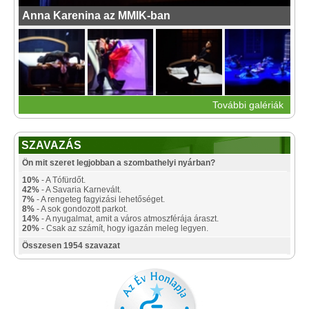
Anna Karenina az MMIK-ban
További galériák
SZAVAZÁS
Ön mit szeret legjobban a szombathelyi nyárban?
10%
- A Tófürdőt.
42%
- A Savaria Karnevált.
7%
- A rengeteg fagyizási lehetőséget.
8%
- A sok gondozott parkot.
14%
- A nyugalmat, amit a város atmoszférája áraszt.
20%
- Csak az számít, hogy igazán meleg legyen.
Összesen 1954 szavazat