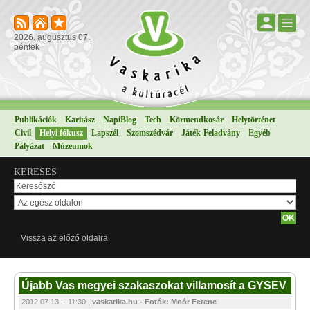
2026. augusztus 07.
péntek
Publikációk
Karitász
NapiBlog
Tech
Körmendkosár
Helytörténet
Civil
Helyi fókusz
Lapszél
Szomszédvár
Játék-Feladvány
Egyéb
Pályázat
Múzeumok
KERESÉS
Vissza az előző oldalra
Újabb Vas megyei szakaszokat villamosít a GYSEV
2012.07.13. - 11:30 |
vaskarika.hu - Fotók: Moór Ferenc