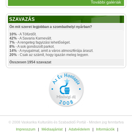
További galériák
SZAVAZÁS
Ön mit szeret legjobban a szombathelyi nyárban?
10%
- A Tófürdőt.
42%
- A Savaria Karnevált.
7%
- A rengeteg fagyizási lehetőséget.
8%
- A sok gondozott parkot.
14%
- A nyugalmat, amit a város atmoszférája áraszt.
20%
- Csak az számít, hogy igazán meleg legyen.
Összesen 1954 szavazat
© 2008 Vaskarika Kulturális és Szabadidő Portál - Minden jog fenntartva
Impresszum
|
Médiaajánlat
|
Adatvédelem
|
Információk
|