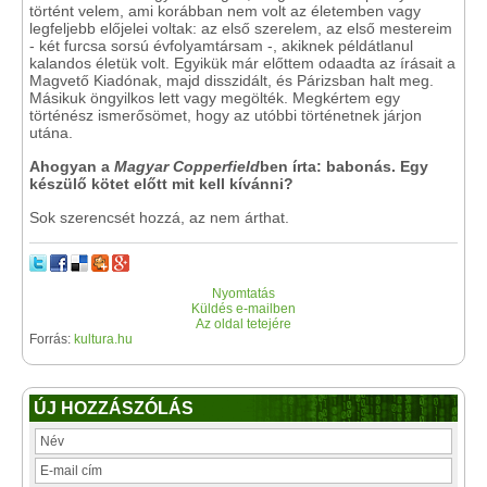
történt velem, ami korábban nem volt az életemben vagy
legfeljebb előjelei voltak: az első szerelem, az első mestereim
- két furcsa sorsú évfolyamtársam -, akiknek példátlanul
kalandos életük volt. Egyikük már előttem odaadta az írásait a
Magvető Kiadónak, majd disszidált, és Párizsban halt meg.
Másikuk öngyilkos lett vagy megölték. Megkértem egy
történész ismerősömet, hogy az utóbbi történetnek járjon
utána.
Ahogyan a
Magyar Copperfield
ben írta: babonás. Egy
készülő kötet előtt mit kell kívánni?
Sok szerencsét hozzá, az nem árthat.
Nyomtatás
Küldés e-mailben
Az oldal tetejére
Forrás:
kultura.hu
ÚJ HOZZÁSZÓLÁS