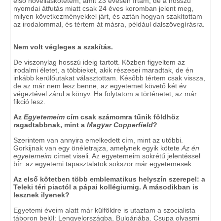
első novelláskötetem, amit 23 évesen írtam, de a hosszú
nyomdai átfutás miatt csak 24 éves koromban jelent meg,
milyen következményekkel járt, és aztán hogyan szakítottam
az irodalommal, és tértem át másra, például dalszövegírásra.
Nem volt végleges a szakítás.
De viszonylag hosszú ideig tartott. Közben figyeltem az
irodalmi életet, a többieket, akik részesei maradtak, de én
inkább kerülőutakat választottam. Később tértem csak vissza,
de az már nem lesz benne, az egyetemet követő két év
végeztével zárul a könyv. Ha folytatom a történetet, az már
fikció lesz.
Az
Egyetemeim
cím csak számomra tűnik földhöz
ragadtabbnak, mint a
Magyar Copperfield
?
Szerintem van annyira emelkedett cím, mint az utóbbi.
Gorkijnak van egy önéletrajza, amelynek egyik kötete
Az én
egyetemeim
címet viseli. Az egyetemeim sokrétű jelentéssel
bír: az egyetemi tapasztalatok sokszor már egyetemesek.
Az első kötetben több emblematikus helyszín szerepel: a
Teleki téri piactól a pápai kollégiumig. A másodikban is
lesznek ilyenek?
Egyetemi éveim alatt már külföldre is utaztam a szocialista
táboron belül: Lengyelországba, Bulgáriába. Csupa olyasmi