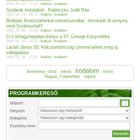
2026. 07. 02. - 17:25 -
Kultúra
/
Irodalom
Szobrok indulatból - Rabóczky Judit Rita
2026. 06. 13. - 08:15 -
Kultúra
/
Irodalom
Belépés Krasznahorkai univerzumába - Ismerjük őt annyira,
mint Szoboszlait?
2026. 06. 09. - 16:30 -
Kultúra
/
Irodalom
5+1 kihagyhatatlan könyv a 97. Ünnepi Könyvhétre
2026. 05. 25. - 14:30 -
Kultúra
/
Irodalom
Lackfi János 55: Kölcsönhörcsög címmel jelent meg új
válogatása
2026. 05. 18. - 17:00 -
Kultúra
/
Irodalom
irodalom
Bereményi_Géza
interjú
könyv
Magyar_Copperfield
regény
PROGRAMKERESŐ
Időpont:
Helyszín:
Kategória:
Esemény neve: