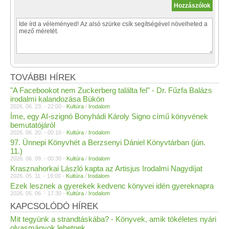
TOVÁBBI HÍREK
"A Facebookot nem Zuckerberg találta fel" - Dr. Fűzfa Balázs
irodalmi kalandozása Bükön
2026. 06. 23. - 22:00 -
Kultúra
/
Irodalom
Íme, egy AI-szignó Bonyhádi Károly Signo című könyvének
bemutatójáról
2026. 06. 20. - 00:10 -
Kultúra
/
Irodalom
97. Ünnepi Könyvhét a Berzsenyi Dániel Könyvtárban (jún.
11.)
2026. 06. 09. - 00:30 -
Kultúra
/
Irodalom
Krasznahorkai László kapta az Artisjus Irodalmi Nagydíjat
2026. 05. 11. - 19:00 -
Kultúra
/
Irodalom
Ezek lesznek a gyerekek kedvenc könyvei idén gyereknapra
2026. 05. 06. - 17:30 -
Kultúra
/
Irodalom
KAPCSOLÓDÓ HÍREK
Mit tegyünk a strandtáskába? - Könyvek, amik tökéletes nyári
olvasmányok lehetnek