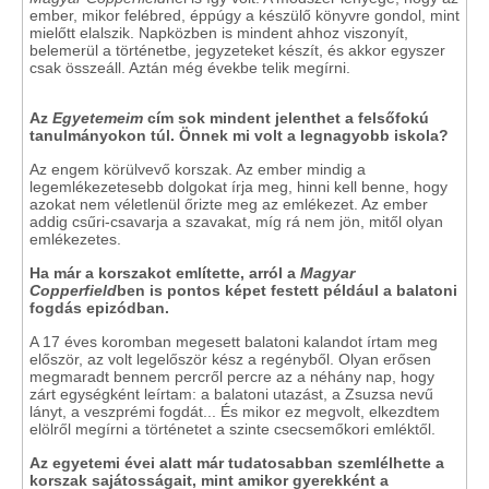
ember, mikor felébred, éppúgy a készülő könyvre gondol, mint
mielőtt elalszik. Napközben is mindent ahhoz viszonyít,
belemerül a történetbe, jegyzeteket készít, és akkor egyszer
csak összeáll. Aztán még évekbe telik megírni.
Az
Egyetemeim
cím sok mindent jelenthet a felsőfokú
tanulmányokon túl. Önnek mi volt a legnagyobb iskola?
Az engem körülvevő korszak. Az ember mindig a
legemlékezetesebb dolgokat írja meg, hinni kell benne, hogy
azokat nem véletlenül őrizte meg az emlékezet. Az ember
addig csűri-csavarja a szavakat, míg rá nem jön, mitől olyan
emlékezetes.
Ha már a korszakot említette, arról a
Magyar
Copperfield
ben is pontos képet festett például a balatoni
fogdás epizódban.
A 17 éves koromban megesett balatoni kalandot írtam meg
először, az volt legelőször kész a regényből. Olyan erősen
megmaradt bennem percről percre az a néhány nap, hogy
zárt egységként leírtam: a balatoni utazást, a Zsuzsa nevű
lányt, a veszprémi fogdát... És mikor ez megvolt, elkezdtem
elölről megírni a történetet a szinte csecsemőkori emléktől.
Az egyetemi évei alatt már tudatosabban szemlélhette a
korszak sajátosságait, mint amikor gyerekként a