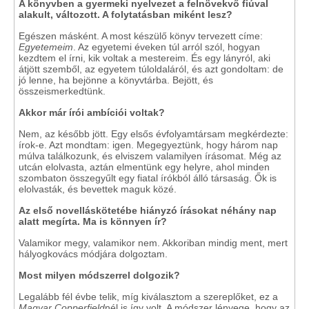
A könyvben a gyermeki nyelvezet a felnövekvő fiúval
alakult, változott. A folytatásban miként lesz?
Egészen másként. A most készülő könyv tervezett címe:
Egyetemeim
. Az egyetemi éveken túl arról szól, hogyan
kezdtem el írni, kik voltak a mestereim. És egy lányról, aki
átjött szemből, az egyetem túloldaláról, és azt gondoltam: de
jó lenne, ha bejönne a könyvtárba. Bejött, és
összeismerkedtünk.
Akkor már írói ambíciói voltak?
Nem, az később jött. Egy elsős évfolyamtársam megkérdezte:
írok-e. Azt mondtam: igen. Megegyeztünk, hogy három nap
múlva találkozunk, és elviszem valamilyen írásomat. Még az
utcán elolvasta, aztán elmentünk egy helyre, ahol minden
szombaton összegyűlt egy fiatal írókból álló társaság. Ők is
elolvasták, és bevettek maguk közé.
Az első novelláskötetébe hiányzó írásokat néhány nap
alatt megírta. Ma is könnyen ír?
Valamikor megy, valamikor nem. Akkoriban mindig ment, mert
hályogkovács módjára dolgoztam.
Most milyen módszerrel dolgozik?
Legalább fél évbe telik, míg kiválasztom a szereplőket, ez a
Magyar Copperfield
nél is így volt. A módszer lényege, hogy az