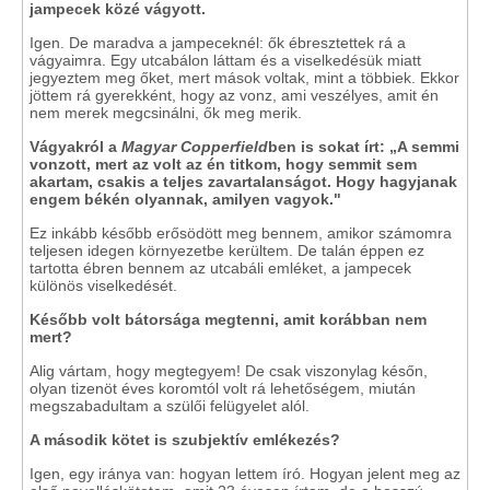
jampecek közé vágyott.
Igen. De maradva a jampeceknél: ők ébresztettek rá a
vágyaimra. Egy utcabálon láttam és a viselkedésük miatt
jegyeztem meg őket, mert mások voltak, mint a többiek. Ekkor
jöttem rá gyerekként, hogy az vonz, ami veszélyes, amit én
nem merek megcsinálni, ők meg merik.
Vágyakról a
Magyar Copperfield
ben is sokat írt: „A semmi
vonzott, mert az volt az én titkom, hogy semmit sem
akartam, csakis a teljes zavartalanságot. Hogy hagyjanak
engem békén olyannak, amilyen vagyok."
Ez inkább később erősödött meg bennem, amikor számomra
teljesen idegen környezetbe kerültem. De talán éppen ez
tartotta ébren bennem az utcabáli emléket, a jampecek
különös viselkedését.
Később volt bátorsága megtenni, amit korábban nem
mert?
Alig vártam, hogy megtegyem! De csak viszonylag későn,
olyan tizenöt éves koromtól volt rá lehetőségem, miután
megszabadultam a szülői felügyelet alól.
A második kötet is szubjektív emlékezés?
Igen, egy iránya van: hogyan lettem író. Hogyan jelent meg az