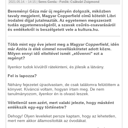
2021.05.14. - 14:15 |
Seres Gerda - Fotók: Csákvári Zsigmond
Bereményi Géza már új regényén dolgozik, miközben
tavaly megjelent, Magyar Copperfield című kötetét Libri
irodalmi díjjal jutalmazták. Az egyetemen megszerzett
tudás egyetemességéről, a szavak csűrés-csavarásáról
és emlékekről is beszélgetett vele a kultura.hu.
Több mint egy éve jelent meg a
Magyar Copperfield
, idén
már
Azóta is élek
címmel novelláskötetet adott közre.
Milyen ennyi idő elteltével ismét „elővenni" ezt a
regényt?
Ilyenkor tudok kívülről rátekinteni, és jólesik a látvány.
Fel is lapozza?
Néhány fejezetet újraolvastam, de csak találomra felütöttem a
könyvet. Kíváncsi voltam, hogyan írtam meg. De nem
tanulmányozom, ilyenkor én is olvasó leszek.
Véletlenül sem azért, mert valaki jelezte, hogy másként
emlékszik egy-egy történetre?
Dehogy! Olyen leveleket persze kaptam, hogy az lehetetlen,
mert nem akkor államosították az óvodákat.