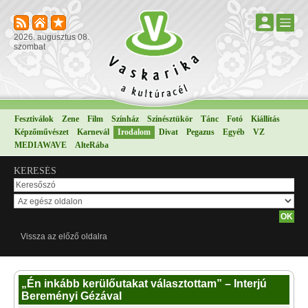
2026. augusztus 08.
szombat
Fesztiválok
Zene
Film
Színház
Színésztükör
Tánc
Fotó
Kiállítás
Képzőművészet
Karnevál
Irodalom
Divat
Pegazus
Egyéb
VZ
MEDIAWAVE
AlteRába
KERESÉS
Vissza az előző oldalra
„Én inkább kerülőutakat választottam” – Interjú
Bereményi Gézával