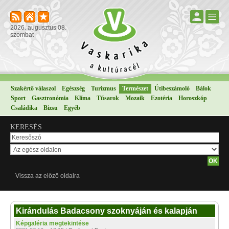
2026. augusztus 08.
szombat
Szakértő válaszol
Egészség
Turizmus
Természet
Útibeszámoló
Bálok
Sport
Gasztronómia
Klíma
Tűsarok
Mozaik
Ezotéria
Horoszkóp
Családika
Bizsu
Egyéb
KERESÉS
Vissza az előző oldalra
Kirándulás Badacsony szoknyáján és kalapján
Képgaléria megtekintése