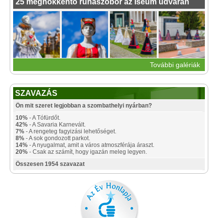
25 meghökkentő ruhaszobor az Iseum udvarán
További galériák
SZAVAZÁS
Ön mit szeret legjobban a szombathelyi nyárban?
10%
- A Tófürdőt.
42%
- A Savaria Karnevált.
7%
- A rengeteg fagyizási lehetőséget.
8%
- A sok gondozott parkot.
14%
- A nyugalmat, amit a város atmoszférája áraszt.
20%
- Csak az számít, hogy igazán meleg legyen.
Összesen 1954 szavazat