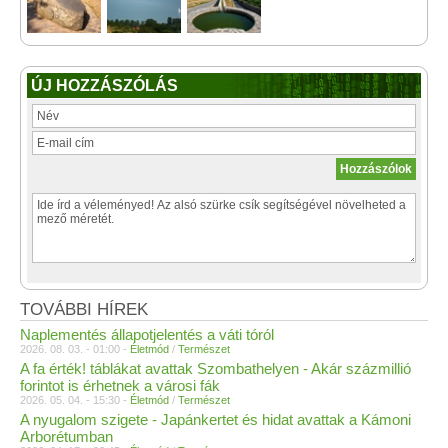
ÚJ HOZZÁSZÓLÁS
TOVÁBBI HÍREK
Naplementés állapotjelentés a váti tóról
2026. 08. 03. - 01:00 -
Életmód
/
Természet
A fa érték! táblákat avattak Szombathelyen - Akár százmillió
forintot is érhetnek a városi fák
2026. 05. 04. - 15:30 -
Életmód
/
Természet
A nyugalom szigete - Japánkertet és hidat avattak a Kámoni
Arborétumban