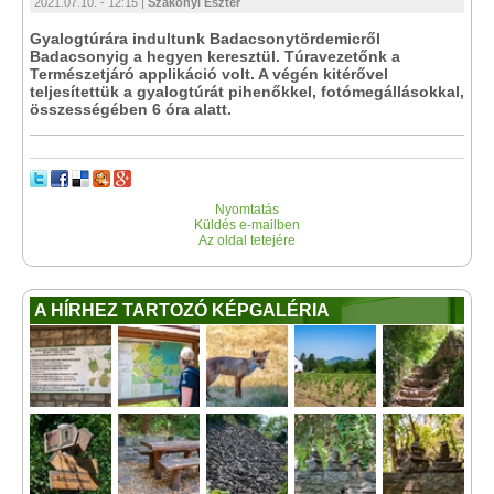
2021.07.10. - 12:15 |
Szakonyi Eszter
Gyalogtúrára indultunk Badacsonytördemicről
Badacsonyig a hegyen keresztül. Túravezetőnk a
Természetjáró applikáció volt. A végén kitérővel
teljesítettük a gyalogtúrát pihenőkkel, fotómegállásokkal,
összességében 6 óra alatt.
Nyomtatás
Küldés e-mailben
Az oldal tetejére
A HÍRHEZ TARTOZÓ KÉPGALÉRIA