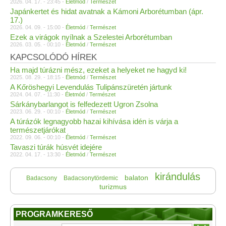
2026. 04. 17. - 23:45 -
Életmód
/
Természet
Japánkertet és hidat avatnak a Kámoni Arborétumban (ápr.
17.)
2026. 04. 09. - 15:00 -
Életmód
/
Természet
Ezek a virágok nyílnak a Szelestei Arborétumban
2026. 03. 05. - 00:10 -
Életmód
/
Természet
KAPCSOLÓDÓ HÍREK
Ha majd túrázni mész, ezeket a helyeket ne hagyd ki!
2025. 08. 29. - 18:15 -
Életmód
/
Természet
A Kőröshegyi Levendulás Tulipánszüretén jártunk
2024. 04. 07. - 11:30 -
Életmód
/
Természet
Sárkánybarlangot is felfedezett Ugron Zsolna
2023. 06. 29. - 00:10 -
Életmód
/
Természet
A túrázók legnagyobb hazai kihívása idén is várja a
természetjárókat
2022. 09. 06. - 00:10 -
Életmód
/
Természet
​Tavaszi túrák húsvét idejére
2022. 04. 17. - 13:30 -
Életmód
/
Természet
kirándulás
balaton
Badacsony
Badacsonytördemic
turizmus
PROGRAMKERESŐ