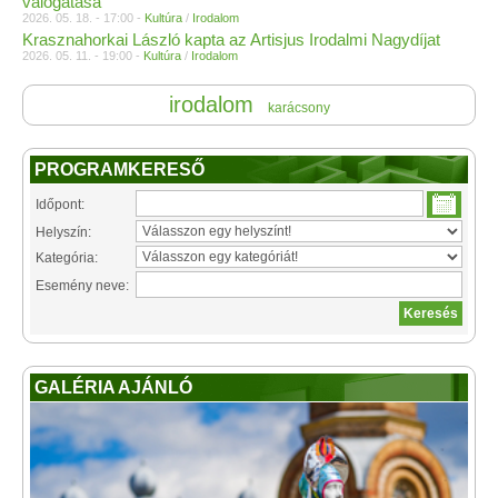
válogatása
2026. 05. 18. - 17:00 -
Kultúra
/
Irodalom
Krasznahorkai László kapta az Artisjus Irodalmi Nagydíjat
2026. 05. 11. - 19:00 -
Kultúra
/
Irodalom
irodalom
karácsony
PROGRAMKERESŐ
Időpont:
Helyszín:
Kategória:
Esemény neve:
GALÉRIA AJÁNLÓ