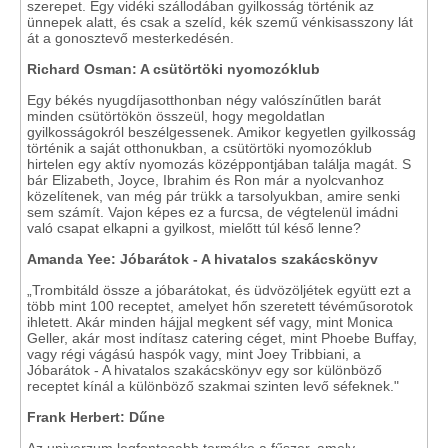
szerepet. Egy vidéki szállodában gyilkosság történik az
ünnepek alatt, és csak a szelíd, kék szemű vénkisasszony lát
át a gonosztevő mesterkedésén.
Richard Osman: A csütörtöki nyomozóklub
Egy békés nyugdíjasotthonban négy valószínűtlen barát
minden csütörtökön összeül, hogy megoldatlan
gyilkosságokról beszélgessenek. Amikor kegyetlen gyilkosság
történik a saját otthonukban, a csütörtöki nyomozóklub
hirtelen egy aktív nyomozás középpontjában találja magát. S
bár Elizabeth, Joyce, Ibrahim és Ron már a nyolcvanhoz
közelítenek, van még pár trükk a tarsolyukban, amire senki
sem számít. Vajon képes ez a furcsa, de végtelenül imádni
való csapat elkapni a gyilkost, mielőtt túl késő lenne?
Amanda Yee: Jóbarátok - A hivatalos szakácskönyv
„Trombitáld össze a jóbarátokat, és üdvözöljétek együtt ezt a
több mint 100 receptet, amelyet hőn szeretett tévéműsorotok
ihletett. Akár minden hájjal megkent séf vagy, mint Monica
Geller, akár most indítasz catering céget, mint Phoebe Buffay,
vagy régi vágású haspók vagy, mint Joey Tribbiani, a
Jóbarátok - A hivatalos szakácskönyv egy sor különböző
receptet kínál a különböző szakmai szinten levő séfeknek."
Frank Herbert: Dűne