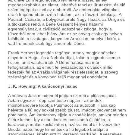
Az univerzum legfontosabb terméke a fűszer, amely
meghosszabbítja az életet, lehetővé teszi az űrutazást, és élő
számítógépet csinál az emberből. Az emberlakta világokat
uraló Impériumban azé a hatalom, aki a fűszert birtokolja. A
Padisah Császár, a bolygókat uraló Nagy Házak, az Űrliga és
a titokzatos rend, a Bene Gesserit kényes hatalmi
egyensúlyának, a civilizáció egészének záloga, hogy a
fűszerből nem lehet hiány. Ám ez az anyag csak egy helyen
található, a sivatagos, kegyetlen Arrakison, amelyet lakói, a
vad fremenek csak úgy ismernek: Dűne.
Frank Herbert legendás regénye, amely megjelenésekor
elnyerte a Hugo- és a Nebula-díjat, talán a legjobb science
fiction, amit valaha írtak. A Dűne hatása ma már
felfoghatatlan, az elmúlt fél évszázadban olvasók milliói
fedezték fel az Arrakis világának részletességét, a szöveg
szépségét és a könyvben rejlő megannyi gondolatot.
J. K. Rowling: A karácsonyi malac
A hétéves Jack mindennél jobban szereti a plüssmalacát.
Aztán egyszer - épp szenteste napján - az undok
mostohanővére kidobja Püsmacot az autóból! Hiába kap
helyette a fiú egy sokkal szebb plüsst, imádott kedvencét nem
pótolhatja. Ám karácsony éjjele a csodák ideje, amikor minden
életre kelhet. Így aztán Jack és bosszantó új játéka, a
karácsonyi malac kockázatos utazásra indul az Elveszettek
Birodalmába, hogy kimentsék a fiú legjobb barátját a
szörnyűséges, játékpusztító Veszejtő markából. A veszélyes