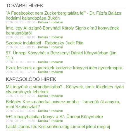
TOVÁBBI HÍREK
"A Facebookot nem Zuckerberg találta fel" - Dr. Fűzfa Balázs
irodalmi kalandozása Bükön
2026. 06. 23. - 22:00 -
Kultúra
/
Irodalom
Íme, egy AI-szignó Bonyhádi Károly Signo című könyvének
bemutatójáról
2026. 06. 20. - 00:10 -
Kultúra
/
Irodalom
Szobrok indulatból - Rabóczky Judit Rita
2026. 06. 13. - 08:15 -
Kultúra
/
Irodalom
97. Ünnepi Könyvhét a Berzsenyi Dániel Könyvtárban (jún.
11.)
2026. 06. 09. - 00:30 -
Kultúra
/
Irodalom
Ezek lesznek a gyerekek kedvenc könyvei idén gyereknapra
2026. 05. 06. - 17:30 -
Kultúra
/
Irodalom
KAPCSOLÓDÓ HÍREK
Mit tegyünk a strandtáskába? - Könyvek, amik tökéletes nyári
olvasmányok lehetnek
2026. 07. 02. - 17:25 -
Kultúra
/
Irodalom
Belépés Krasznahorkai univerzumába - Ismerjük őt annyira,
mint Szoboszlait?
2026. 06. 09. - 16:30 -
Kultúra
/
Irodalom
5+1 kihagyhatatlan könyv a 97. Ünnepi Könyvhétre
2026. 05. 25. - 14:30 -
Kultúra
/
Irodalom
Lackfi János 55: Kölcsönhörcsög címmel jelent meg új