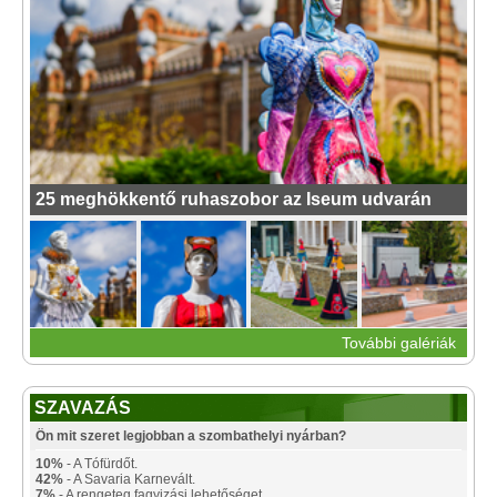
25 meghökkentő ruhaszobor az Iseum udvarán
További galériák
SZAVAZÁS
Ön mit szeret legjobban a szombathelyi nyárban?
10%
- A Tófürdőt.
42%
- A Savaria Karnevált.
7%
- A rengeteg fagyizási lehetőséget.