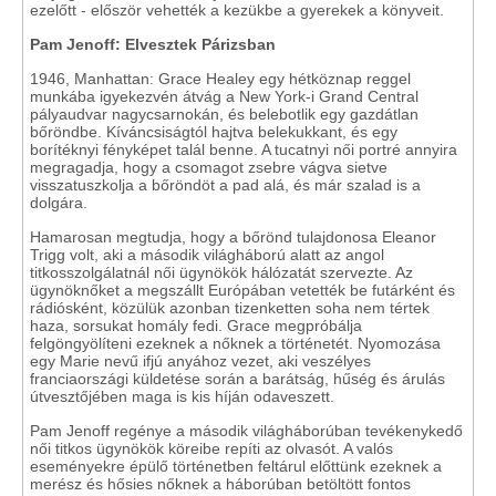
ezelőtt - először vehették a kezükbe a gyerekek a könyveit.
Pam Jenoff: Elvesztek Párizsban
1946, Manhattan: Grace Healey egy hétköznap reggel
munkába igyekezvén átvág a New York-i Grand Central
pályaudvar nagycsarnokán, és belebotlik egy gazdátlan
bőröndbe. Kíváncsiságtól hajtva belekukkant, és egy
borítéknyi fényképet talál benne. A tucatnyi női portré annyira
megragadja, hogy a csomagot zsebre vágva sietve
visszatuszkolja a bőröndöt a pad alá, és már szalad is a
dolgára.
Hamarosan megtudja, hogy a bőrönd tulajdonosa Eleanor
Trigg volt, aki a második világháború alatt az angol
titkosszolgálatnál női ügynökök hálózatát szervezte. Az
ügynöknőket a megszállt Európában vetették be futárként és
rádiósként, közülük azonban tizenketten soha nem tértek
haza, sorsukat homály fedi. Grace megpróbálja
felgöngyölíteni ezeknek a nőknek a történetét. Nyomozása
egy Marie nevű ifjú anyához vezet, aki veszélyes
franciaországi küldetése során a barátság, hűség és árulás
útvesztőjében maga is kis híján odaveszett.
Pam Jenoff regénye a második világháborúban tevékenykedő
női titkos ügynökök köreibe repíti az olvasót. A valós
eseményekre épülő történetben feltárul előttünk ezeknek a
merész és hősies nőknek a háborúban betöltött fontos