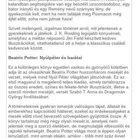
kalandban segítségükre van egy beszélő uzsonnásdoboz, egy
bátor iránytű és egy Remény nevű szárnyas lény, de
igyekezniük kell, mert ha nem találják meg Püsmacot még
éjfél előtt, soha nem jutnak haza!
Szívet melengető, izgalmas történet arról, mit jelentenek a
gyerekeknek a játékok. J. K. Rowling legújabb könyvének,
amelyhez a méltán népszerű Jim Field készített kedves
illusztrációkat, vitathatatlanul ott a helye a klasszikus családi
kedvencek között.
Beatrix Potter: Nyúlpéter és barátai
Ez a különleges könyv egyetlen vaskos és gyönyörű kötetben
adja át az olvasóknak Beatrix Potter huszonhárom meséjét és
versét, melyek mind Nyúl Péter világában játszódnak. Ez az
első magyarul is megjelenő teljes kiadás, amely tartalmazza
az összes eredeti, színes és fekete-fehér illusztrációt, illetve a
szerző minden meséjét, versét Szabó T. Anna és Dragomán
György fordításában.
A történeteknek gyakran ismerjük valóságos tájait, állatait és
emberekhez kapcsolódó hátterét, ezeket az érdekességeket a
mesék előtti rövid bevezető szövegekben gyűjtöttük össze. A
könyv tartalmaz még négy olyan mesét is, amelyek nem
jelentek meg a szerző életében, de megmutatják elbeszélői és
rajzolói tehetségét. Beatrix Potter világa most is éppen olyan
lenyűgöző, mint annak idején, amikor - több mint száz évvel