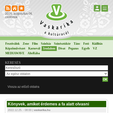
2026. augusztus 06.
csütörtök
Fesztiválok
Zene
Film
Színház
Színésztükör
Tánc
Fotó
Kiállítás
Képzőművészet
Karnevál
Irodalom
Divat
Pegazus
Egyéb
VZ
MEDIAWAVE
AlteRába
KERESÉS
Vissza az előző oldalra
Könyvek, amiket érdemes a fa alatt olvasni
2022.12.25. - 08:00 |
vaskarika.hu