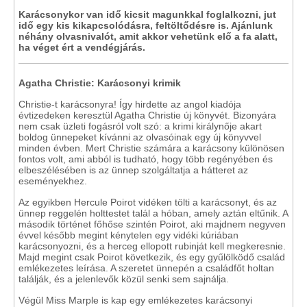
Karácsonykor van idő kicsit magunkkal foglalkozni, jut
idő egy kis kikapcsolódásra, feltöltődésre is. Ajánlunk
néhány olvasnivalót, amit akkor vehetünk elő a fa alatt,
ha véget ért a vendégjárás.
Agatha Christie: Karácsonyi krimik
Christie-t karácsonyra! Így hirdette az angol kiadója
évtizedeken keresztül Agatha Christie új könyvét. Bizonyára
nem csak üzleti fogásról volt szó: a krimi királynője akart
boldog ünnepeket kívánni az olvasóinak egy új könyvvel
minden évben. Mert Christie számára a karácsony különösen
fontos volt, ami abból is tudható, hogy több regényében és
elbeszélésében is az ünnep szolgáltatja a hátteret az
eseményekhez.
Az egyikben Hercule Poirot vidéken tölti a karácsonyt, és az
ünnep reggelén holttestet talál a hóban, amely aztán eltűnik. A
második történet főhőse szintén Poirot, aki majdnem negyven
évvel később megint kénytelen egy vidéki kúriában
karácsonyozni, és a herceg ellopott rubinját kell megkeresnie.
Majd megint csak Poirot következik, és egy gyűlölködő család
emlékezetes leírása. A szeretet ünnepén a családfőt holtan
találják, és a jelenlevők közül senki sem sajnálja.
Végül Miss Marple is kap egy emlékezetes karácsonyi