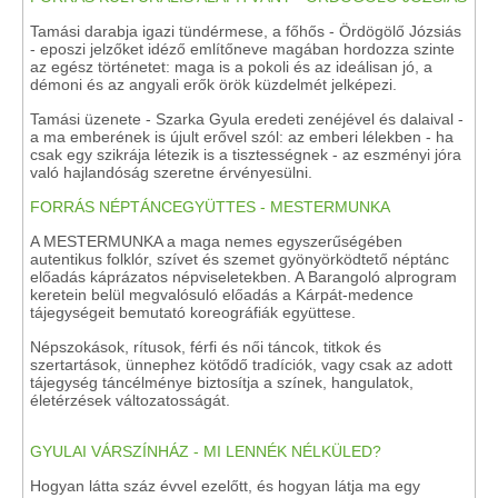
Tamási darabja igazi tündérmese, a főhős - Ördögölő Józsiás
- eposzi jelzőket idéző említőneve magában hordozza szinte
az egész történetet: maga is a pokoli és az ideálisan jó, a
démoni és az angyali erők örök küzdelmét jelképezi.
Tamási üzenete - Szarka Gyula eredeti zenéjével és dalaival -
a ma emberének is újult erővel szól: az emberi lélekben - ha
csak egy szikrája létezik is a tisztességnek - az eszményi jóra
való hajlandóság szeretne érvényesülni.
FORRÁS NÉPTÁNCEGYÜTTES - MESTERMUNKA
A MESTERMUNKA a maga nemes egyszerűségében
autentikus folklór, szívet és szemet gyönyörködtető néptánc
előadás káprázatos népviseletekben. A Barangoló alprogram
keretein belül megvalósuló előadás a Kárpát-medence
tájegységeit bemutató koreográfiák együttese.
Népszokások, rítusok, férfi és női táncok, titkok és
szertartások, ünnephez kötődő tradíciók, vagy csak az adott
tájegység táncélménye biztosítja a színek, hangulatok,
életérzések változatosságát.
GYULAI VÁRSZÍNHÁZ - MI LENNÉK NÉLKÜLED?
Hogyan látta száz évvel ezelőtt, és hogyan látja ma egy