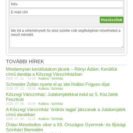
TOVÁBBI HÍREK
Mindannyian kerülőutakon járunk – Rényi Ádám: Kerülőút
című darabja a Kőszegi Várszínházban
2026. 07. 21. - 14:00 -
Kultúra
/
Színház
Schneider Zoltán nyerte el az idei Hollósi Frigyes-díjat
2026. 07. 12. - 03:30 -
Kultúra
/
Színház
Kőszegi Várszínház: Jutalomjátékkal indul az 5. KözJáték
Fesztivál
2026. 07. 08. - 20:00 -
Kultúra
/
Színház
A Kőszegi Várszínház 'örökös tagjai' játszanak a Jutalomjáték
című darabban
2026. 07. 04. - 13:15 -
Kultúra
/
Színház
Óriási Meseboltos siker a XII. Országos Gyermek- és Ifjúsági
Színházi Biennálén