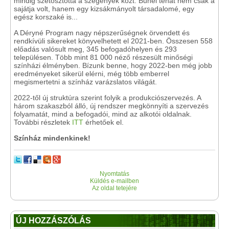
mindig szétosztotta a szegények közt. Bűnei tehát nem csak a
sajátja volt, hanem egy kizsákmányolt társadalomé, egy
egész korszaké is...
A Déryné Program nagy népszerűségnek örvendett és
rendkívüli sikereket könyvelhetett el 2021-ben. Összesen 558
előadás valósult meg, 345 befogadóhelyen és 293
településen. Több mint 81 000 néző részesült minőségi
színházi élményben.
Bízunk benne, hogy 2022-ben még jobb
eredményeket sikerül elérni, még több emberrel
megismertetni a színház varázslatos világát.
2022-től új struktúra szerint folyik a produkciószervezés. A
három szakaszból álló, új rendszer megkönnyíti a szervezés
folyamatát, mind a befogadói, mind az alkotói oldalnak.
További részletek
ITT
érhetőek el.
Színház mindenkinek!
Nyomtatás
Küldés e-mailben
Az oldal tetejére
ÚJ HOZZÁSZÓLÁS