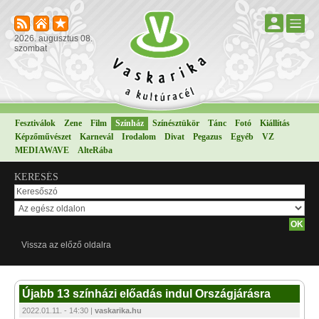
2026. augusztus 08.
szombat
Fesztiválok
Zene
Film
Színház
Színésztükör
Tánc
Fotó
Kiállítás
Képzőművészet
Karnevál
Irodalom
Divat
Pegazus
Egyéb
VZ
MEDIAWAVE
AlteRába
KERESÉS
Vissza az előző oldalra
Újabb 13 színházi előadás indul Országjárásra
2022.01.11. - 14:30 |
vaskarika.hu