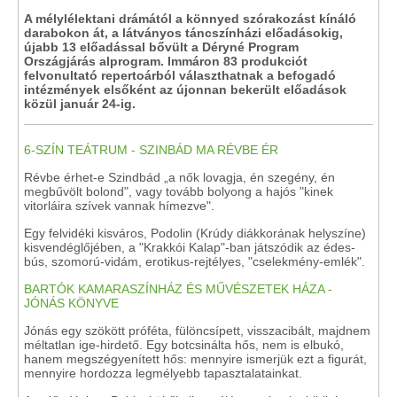
A mélylélektani drámától a könnyed szórakozást kínáló
darabokon át, a látványos táncszínházi előadásokig,
újabb 13 előadással bővült a Déryné Program
Országjárás alprogram. Immáron 83 produkciót
felvonultató repertoárból választhatnak a befogadó
intézmények elsőként az újonnan bekerült előadások
közül január 24-ig.
6-SZÍN TEÁTRUM - SZINBÁD MA RÉVBE ÉR
Révbe érhet-e Szindbád „a nők lovagja, én szegény, én
megbűvölt bolond", vagy tovább bolyong a hajós "kinek
vitorláira szívek vannak hímezve".
Egy felvidéki kisváros, Podolin (Krúdy diákkorának helyszíne)
kisvendéglőjében, a "Krakkói Kalap"-ban játszódik az édes-
bús, szomorú-vidám, erotikus-rejtélyes, "cselekmény-emlék".
BARTÓK KAMARASZÍNHÁZ ÉS MŰVÉSZETEK HÁZA -
JÓNÁS KÖNYVE
Jónás egy szökött próféta, fülöncsípett, visszacibált, majdnem
méltatlan ige-hirdető. Egy botcsinálta hős, nem is elbukó,
hanem megszégyenített hős: mennyire ismerjük ezt a figurát,
mennyire hordozza legmélyebb tapasztalatainkat.