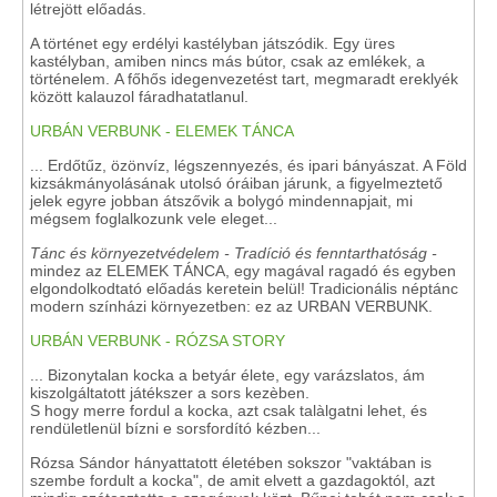
létrejött előadás.
A történet egy erdélyi kastélyban játszódik. Egy üres
kastélyban, amiben nincs más bútor, csak az emlékek, a
történelem. A főhős idegenvezetést tart, megmaradt ereklyék
között kalauzol fáradhatatlanul.
URBÁN VERBUNK - ELEMEK TÁNCA
... Erdőtűz, özönvíz, légszennyezés, és ipari bányászat. A Föld
kizsákmányolásának utolsó óráiban járunk, a figyelmeztető
jelek egyre jobban átszővik a bolygó mindennapjait, mi
mégsem foglalkozunk vele eleget...
Tánc és környezetvédelem - Tradíció és fenntarthatóság -
mindez az ELEMEK TÁNCA, egy magával ragadó és egyben
elgondolkodtató előadás keretein belül! Tradicionális néptánc
modern színházi környezetben: ez az URBAN VERBUNK.
URBÁN VERBUNK - RÓZSA STORY
... Bizonytalan kocka a betyár élete, egy varázslatos, ám
kiszolgáltatott játékszer a sors kezèben.
S hogy merre fordul a kocka, azt csak talàlgatni lehet, és
rendületlenül bízni e sorsfordító kézben...
Rózsa Sándor hányattatott életében sokszor "vaktában is
szembe fordult a kocka", de amit elvett a gazdagoktól, azt