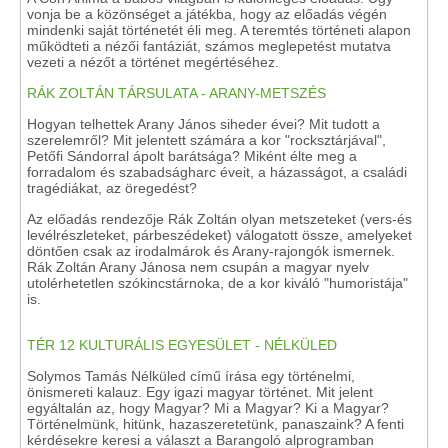
vonja be a közönséget a játékba, hogy az előadás végén
mindenki saját történetét éli meg. A teremtés történeti alapon
működteti a nézői fantáziát, számos meglepetést mutatva
vezeti a nézőt a történet megértéséhez.
RÁK ZOLTÁN TÁRSULATA - ARANY-METSZÉS
Hogyan telhettek Arany János siheder évei? Mit tudott a
szerelemről? Mit jelentett számára a kor "rocksztárjával",
Petőfi Sándorral ápolt barátsága? Miként élte meg a
forradalom és szabadságharc éveit, a házasságot, a családi
tragédiákat, az öregedést?
Az előadás rendezője Rák Zoltán olyan metszeteket (vers-és
levélrészleteket, párbeszédeket) válogatott össze, amelyeket
döntően csak az irodalmárok és Arany-rajongók ismernek.
Rák Zoltán Arany Jánosa nem csupán a magyar nyelv
utolérhetetlen szókincstárnoka, de a kor kiváló "humoristája"
is.
TÉR 12 KULTURÁLIS EGYESÜLET - NÉLKÜLED
Solymos Tamás Nélküled című írása egy történelmi,
önismereti kalauz. Egy igazi magyar történet. Mit jelent
egyáltalán az, hogy Magyar? Mi a Magyar? Ki a Magyar?
Történelmünk, hitünk, hazaszeretetünk, panaszaink? A fenti
kérdésekre keresi a választ a Barangoló alprogramban