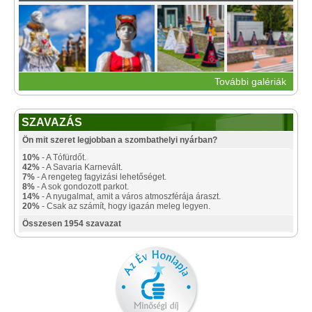
További galériák
SZAVAZÁS
Ön mit szeret legjobban a szombathelyi nyárban?
10%
- A Tófürdőt.
42%
- A Savaria Karnevált.
7%
- A rengeteg fagyizási lehetőséget.
8%
- A sok gondozott parkot.
14%
- A nyugalmat, amit a város atmoszférája áraszt.
20%
- Csak az számít, hogy igazán meleg legyen.
Összesen 1954 szavazat