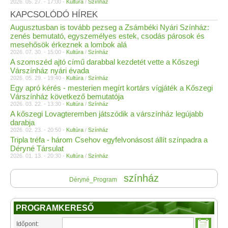
2026. 05. 27. - 17:00 -
Kultúra
/
Színház
KAPCSOLÓDÓ HÍREK
Augusztusban is tovább pezseg a Zsámbéki Nyári Színház:
zenés bemutató, egyszemélyes estek, csodás párosok és
mesehősök érkeznek a lombok alá
2026. 07. 30. - 15:00 -
Kultúra
/
Színház
A szomszéd ajtó című darabbal kezdetét vette a Kőszegi
Várszínház nyári évada
2026. 05. 29. - 19:40 -
Kultúra
/
Színház
Egy apró kérés - mesterien megírt kortárs vígjáték a Kőszegi
Várszínház következő bemutatója
2026. 03. 22. - 13:30 -
Kultúra
/
Színház
A kőszegi Lovagteremben játszódik a várszínház legújabb
darabja
2026. 02. 23. - 20:50 -
Kultúra
/
Színház
Tripla tréfa - három Csehov egyfelvonásost állít színpadra a
Déryné Társulat
2026. 01. 13. - 20:30 -
Kultúra
/
Színház
színház
Déryné_Program
PROGRAMKERESŐ
Időpont: