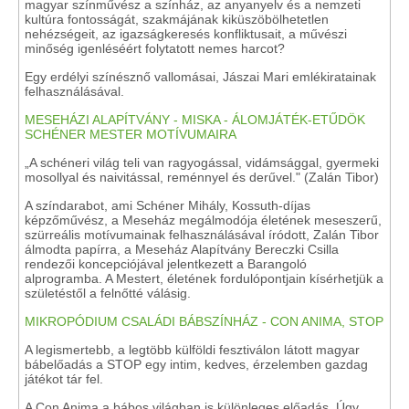
magyar színművész a színház, az anyanyelv és a nemzeti
kultúra fontosságát, szakmájának kiküszöbölhetetlen
nehézségeit, az igazságkeresés konfliktusait, a művészi
minőség igenléséért folytatott nemes harcot?
Egy erdélyi színésznő vallomásai, Jászai Mari emlékiratainak
felhasználásával.
MESEHÁZI ALAPÍTVÁNY - MISKA - ÁLOMJÁTÉK-ETŰDÖK
SCHÉNER MESTER MOTÍVUMAIRA
„A schéneri világ teli van ragyogással, vidámsággal, gyermeki
mosollyal és naivitással, reménnyel és derűvel." (Zalán Tibor)
A színdarabot, ami Schéner Mihály, Kossuth-díjas
képzőművész, a Meseház megálmodója életének meseszerű,
szürreális motívumainak felhasználásával íródott, Zalán Tibor
álmodta papírra, a Meseház Alapítvány Bereczki Csilla
rendezői koncepciójával jelentkezett a Barangoló
alprogramba. A Mestert, életének fordulópontjain kísérhetjük a
születéstől a felnőtté válásig.
MIKROPÓDIUM CSALÁDI BÁBSZÍNHÁZ - CON ANIMA, STOP
A legismertebb, a legtöbb külföldi fesztiválon látott magyar
bábelőadás a STOP egy intim, kedves, érzelemben gazdag
játékot tár fel.
A Con Anima a bábos világban is különleges előadás. Úgy