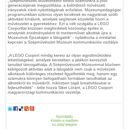
„Szépművészeti Múzeumként fontos számunkra a jövő
generációjának megszólítása, a különböző művészeti
irányzatok iránti nyitottságának erősítése. Múzeumpedagógiai
programunkban számos olyan kicsiknek és nagyoknak szóló
aktivitást kínálunk, amelyek segítenek közelebb hozni a
művészetet a gyerekekhez. Ezt a célt szolgálta a LEGO
Csoporttal közösen meghirdetett közösségi építés is,
amelynek eredményeként öt mesterművet alkottak újra a
Múzeumok Éjszakáján a látogatók" - nyilatkozta a minitárlat
kapcsán a Szépművészeti Múzeum kommunikációs osztálya.
„A LEGO Csoport mindig keresi az olyan együttműködési
lehetőségeket, amelyek keretében a játékon keresztüli
tanulást támogathatja. A Szépművészeti Múzeummal közösen
kidolgozott aktivitás alatt a látogatók nem csak a művészeti
alkotások különleges részleteit figyelhették meg, hanem egy
számukra könnyen befogadható formában tanulhattak az
alkotókról és műveikről, miközben saját kreativitásukat is
fejleszthették" - tette hozzá Siket Lóránt, a LEGO Csoport
magyarországi kommunikációs vezetője.
Nyomtatás
Küldés e-mailben
Az oldal tetejére