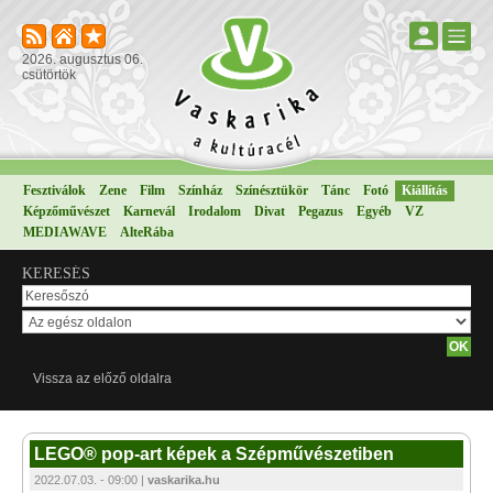
2026. augusztus 06.
csütörtök
Fesztiválok
Zene
Film
Színház
Színésztükör
Tánc
Fotó
Kiállítás
Képzőművészet
Karnevál
Irodalom
Divat
Pegazus
Egyéb
VZ
MEDIAWAVE
AlteRába
KERESÉS
Vissza az előző oldalra
LEGO® pop-art képek a Szépművészetiben
2022.07.03. - 09:00 |
vaskarika.hu