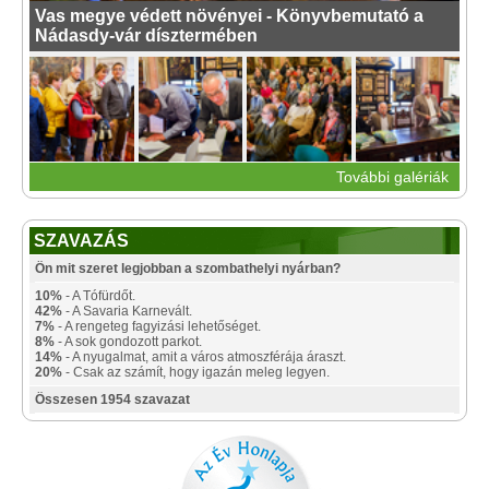
Vas megye védett növényei - Könyvbemutató a
Nádasdy-vár dísztermében
További galériák
SZAVAZÁS
Ön mit szeret legjobban a szombathelyi nyárban?
10%
- A Tófürdőt.
42%
- A Savaria Karnevált.
7%
- A rengeteg fagyizási lehetőséget.
8%
- A sok gondozott parkot.
14%
- A nyugalmat, amit a város atmoszférája áraszt.
20%
- Csak az számít, hogy igazán meleg legyen.
Összesen 1954 szavazat