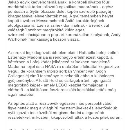
Jakab egyik kedvenc témájának, a korabeli divatos főúri
madárházak tarka tollazatú egzotikus madarának - egész
pontosan a Gyümölcscsendélet képén szereplő papagáj -
kiragadásával elevenítették meg. A gyűjteményben helyet
kapott továbbá Messerschmidt Ásító karakterfejének
átdolgozása is. Ezen a színek dominálnak - a rendkívül
valósághű szobrot megörökítő különleges
színkombinációjában a pop-art koronázatlan királyának, Andy
Warholnak munkássága köszön vissza.
A sorozat legkidogozottabb elemeként Raffaello befejezetlen
Esterházy Madonnája is rendhagyó értelmezést kapott, a
háttérben a Lófej-ködöt jelképező színekben megjelenő
Madonna fejjel és a NASA-ra utaló Santi felirattal kiegészítve.
Végül, de korántsem utolsó sorban Vincent van Gogh
Csillagos éj című festménye is bekerült ebbe a különleges
gyűjteménybe. A festő Hold és csillagok iránti rajongását
megörökítő képet - amely LEGO készlet formájában is
elérhető - a kiállításon foszforeszkáló kockákkal tették még
izgalmasabbá.
Az építés alatt a résztvevők egészen más perspektívából
figyelhették meg a világhírű mesterműveket és lehetőségük
nyílt igazán testközelből megismerkedni a legapróbb
részletekkel, miközben kikapcsolódhattak a közös játék során.