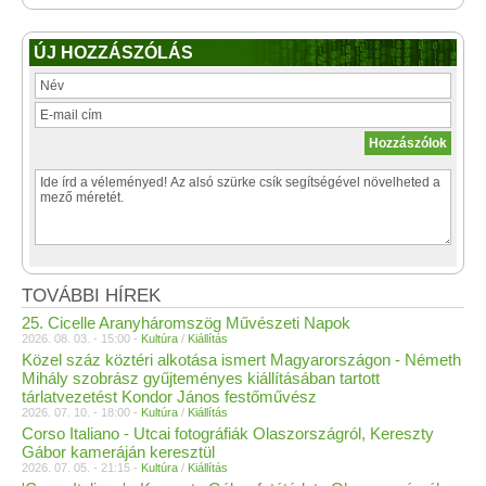
ÚJ HOZZÁSZÓLÁS
TOVÁBBI HÍREK
25. Cicelle Aranyháromszög Művészeti Napok
2026. 08. 03. - 15:00 -
Kultúra
/
Kiállítás
Közel száz köztéri alkotása ismert Magyarországon - Németh
Mihály szobrász gyűjteményes kiállításában tartott
tárlatvezetést Kondor János festőművész
2026. 07. 10. - 18:00 -
Kultúra
/
Kiállítás
Corso Italiano - Utcai fotográfiák Olaszországról, Kereszty
Gábor kameráján keresztül
2026. 07. 05. - 21:15 -
Kultúra
/
Kiállítás