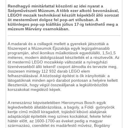
Rendhagyó minitárlattal köszönti az idei nyarat a
Szépművészeti Múzeum. A több ezer alkotó bevonásával,
LEGO® mozaik technikával készült képekből álló sorozat
öt mesterművet dolgoz fel pop-art stílusban. A
különleges pop-up kiállítás július 17-ig tekinthető meg a
múzeum Márvány csarnokában.
A madarak és a csillagok mellett a gyerekek játszották a
főszerepet a Múzeumok Éjszakája egyik legizgalmasabb
programján, ahol ikonikus műalkotások egyedülálló, 1,5x1,5
méteres, modern átdolgozásait készítették el a résztvevők. Az
öt mestermű LEGO mozaikkép változatát a nyíregyházi
tizenévesekből álló tekerd! csoport álmodta és tervezte meg,
összesen mintegy 112 932 darab LEGO elem
felhasználásával. A közösségi építést is ők irányították: a
látogatóknak minden apró darabot pontosan a helyére kellett
illeszteniük, hogy végül összeálljanak a legkülönbözőbb
korszakokat megidéző képek.
A reneszánsz képviseletében Hieronymus Bosch egyik
legkedveltebb állatábrázolása, a bagoly, a Földi gyönyörök
kertje című műből kiragadott, tojásból kibúvó alakjának
adaptációját építették meg színes kockákkal, fekete fehér
háttér előtt, az 1600-1700-as éveket pedig a magyar
származású, csendélet és madárfestő művész, Bogdány