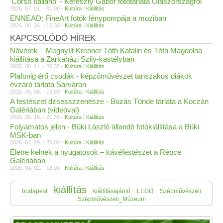
'Corso Italiano' - Kereszty Gábor fotótárlata Olaszországról
2026. 07. 01. - 01:00 -
Kultúra
/
Kiállítás
ENNEAD: FineArt fotók fénypompája a moziban
2026. 06. 26. - 16:30 -
Kultúra
/
Kiállítás
KAPCSOLÓDÓ HÍREK
Nővérek – Megnyílt Krenner Tóth Katalin és Tóth Magdolna
kiállítása a Zarkaházi Szily-kastélyban
2026. 06. 14. - 20:35 -
Kultúra
/
Kiállítás
Plafonig érő csodák - képzőművészet tanszakos diákok
évzáró tárlata Sárváron
2026. 06. 06. - 13:00 -
Kultúra
/
Kiállítás
A festészet dzsesszzenésze - Búzás Tünde tárlata a Koczán
Galériában (videóval)
2026. 05. 15. - 21:30 -
Kultúra
/
Kiállítás
Folyamatos jelen - Büki László állandó fotókiállítása a Büki
MSK-ban
2026. 04. 29. - 20:00 -
Kultúra
/
Kiállítás
Életre kelnek a nyugatosok – kávéfestészet a Répce
Galériában
2026. 04. 02. - 18:00 -
Kultúra
/
Kiállítás
kiállítás
budapest
kiállításajánló
LEGO
Szépművészeti
Szépművészeti_Múzeum