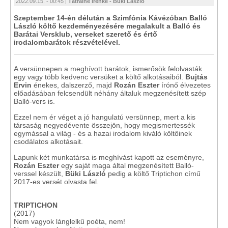
2022.09.15. - 00:45 |
Tátrainé Irénke - Büki László
Szeptember 14-én délután a Szimfónia Kávézóban Balló
László költő kezdeményezésére megalakult a Balló és
Barátai Versklub, verseket szerető és értő
irodalombarátok részvételével.
A versünnepen a meghívott barátok, ismerősök felolvasták
egy vagy több kedvenc versüket a költő alkotásaiból.
Bujtás
Ervin
énekes, dalszerző, majd
Rozán Eszter
írónő élvezetes
előadásában felcsendült néhány általuk megzenésített szép
Balló-vers is.
Ezzel nem ér véget a jó hangulatú versünnep, mert a kis
társaság negyedévente összejön, hogy megismertessék
egymással a világ - és a hazai irodalom kiváló költőinek
csodálatos alkotásait.
Lapunk két munkatársa is meghívást kapott az eseményre,
Rozán Eszter
egy saját maga által megzenésített Balló-
verssel készült,
Büki László
pedig a költő Triptichon című
2017-es versét olvasta fel.
TRIPTICHON
(2017)
Nem vagyok lánglelkű poéta, nem!