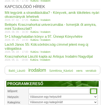
2026. 05. 06. - 17:30 -
Kultúra
/
Irodalom
KAPCSOLÓDÓ HÍREK
Mit tegyünk a strandtáskába? - Könyvek, amik tökéletes nyári
olvasmányok lehetnek
2026. 07. 02. - 17:25 -
Kultúra
/
Irodalom
Belépés Krasznahorkai univerzumába - Ismerjük őt annyira,
mint Szoboszlait?
2026. 06. 09. - 16:30 -
Kultúra
/
Irodalom
5+1 kihagyhatatlan könyv a 97. Ünnepi Könyvhétre
2026. 05. 25. - 14:30 -
Kultúra
/
Irodalom
Lackfi János 55: Kölcsönhörcsög címmel jelent meg új
válogatása
2026. 05. 18. - 17:00 -
Kultúra
/
Irodalom
Krasznahorkai László kapta az Artisjus Irodalmi Nagydíjat
2026. 05. 11. - 19:00 -
Kultúra
/
Irodalom
irodalom
vers
Balló_László
Szimfónia_Kávézó
versklub
PROGRAMKERESŐ
Időpont:
Helyszín:
Kategória: