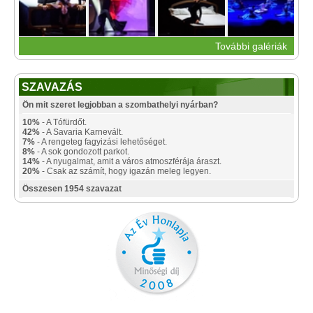
További galériák
SZAVAZÁS
Ön mit szeret legjobban a szombathelyi nyárban?
10%
- A Tófürdőt.
42%
- A Savaria Karnevált.
7%
- A rengeteg fagyizási lehetőséget.
8%
- A sok gondozott parkot.
14%
- A nyugalmat, amit a város atmoszférája áraszt.
20%
- Csak az számít, hogy igazán meleg legyen.
Összesen 1954 szavazat