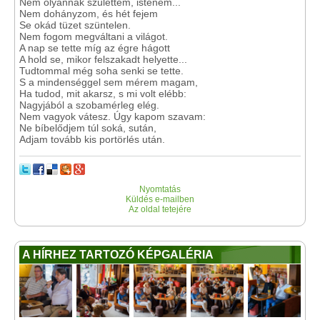
Nem olyannak születtem, istenem...
Nem dohányzom, és hét fejem
Se okád tüzet szüntelen.
Nem fogom megváltani a világot.
A nap se tette míg az égre hágott
A hold se, mikor felszakadt helyette...
Tudtommal még soha senki se tette.
S a mindenséggel sem mérem magam,
Ha tudod, mit akarsz, s mi volt elébb:
Nagyjából a szobamérleg elég.
Nem vagyok vátesz. Úgy kapom szavam:
Ne bíbelődjem túl soká, sután,
Adjam tovább kis portörlés után.
Nyomtatás
Küldés e-mailben
Az oldal tetejére
A HÍRHEZ TARTOZÓ KÉPGALÉRIA