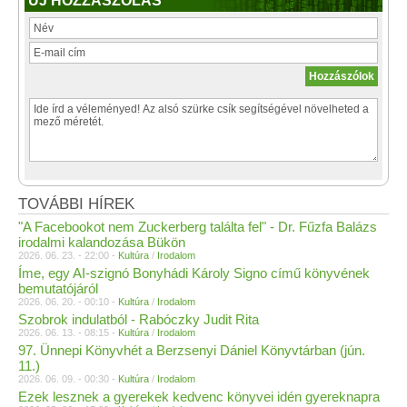
ÚJ HOZZÁSZÓLÁS
TOVÁBBI HÍREK
"A Facebookot nem Zuckerberg találta fel" - Dr. Fűzfa Balázs
irodalmi kalandozása Bükön
2026. 06. 23. - 22:00 -
Kultúra
/
Irodalom
Íme, egy AI-szignó Bonyhádi Károly Signo című könyvének
bemutatójáról
2026. 06. 20. - 00:10 -
Kultúra
/
Irodalom
Szobrok indulatból - Rabóczky Judit Rita
2026. 06. 13. - 08:15 -
Kultúra
/
Irodalom
97. Ünnepi Könyvhét a Berzsenyi Dániel Könyvtárban (jún.
11.)
2026. 06. 09. - 00:30 -
Kultúra
/
Irodalom
Ezek lesznek a gyerekek kedvenc könyvei idén gyereknapra