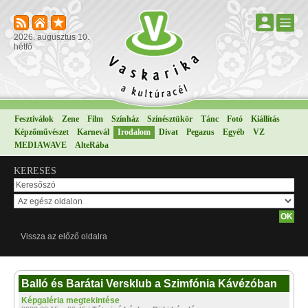
2026. augusztus 10.
hétfő
Fesztiválok
Zene
Film
Színház
Színésztükör
Tánc
Fotó
Kiállítás
Képzőművészet
Karnevál
Irodalom
Divat
Pegazus
Egyéb
VZ
MEDIAWAVE
AlteRába
KERESÉS
Vissza az előző oldalra
Balló és Barátai Versklub a Szimfónia Kávézóban
Képgaléria megtekintése