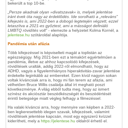
bekerült a top 10-be.
„Persze akadnak olyan »divatszavak« is, melyek jelentése
iránt évek óta nagy az érdeklődés. Ide sorolható a „releváns"
kifejezés is, ami 2022-ben a dobogó legtetején végzett, ezzel
letaszítva a 2021-es győztest, ami a másságot definiáló
LMBTQ rövidítés volt
" - elemezte a helyzetet Kolma Kornél, a
jelentese.hu
szótároldal alapítója.
Pandémia után afázia
Több kifejezéssel is képviselteti magát a toplistán az
egészségügy. Míg 2021-ben ezt a témakört egyértelműen a
pandémia, illetve az ahhoz kapcsolódó kifejezések,
rövidítések uralták, addig 2022-ről elmondható, hogy az
ADHD, vagyis a figyelemhiányos hiperaktivitás-zavar jelentése
érdekelte leginkább az embereket. Ezen kívül nagyon sokan
voltak kíváncsiak arra is, hogy mi fán terem az afázia, ami
vélhetően Bruce Willis családja által írt megható poszt
következménye. A világ ebből tudta meg, hogy az ismert
színész és akciósztár beszédkészségét és beszédértését
érintő betegsége miatt végleg felhagy a filmezéssel.
Ha valaki kíváncsi arra, hogy mennyire van képben a 2022-
ben legkeresettebb idegen szavak, kifejezések, valamint
rövidítések jelentése kapcsán, most egy egyszerű kvízzel
kiderítheti, mely a
https://jelentese.hu
oldalról érhető el.