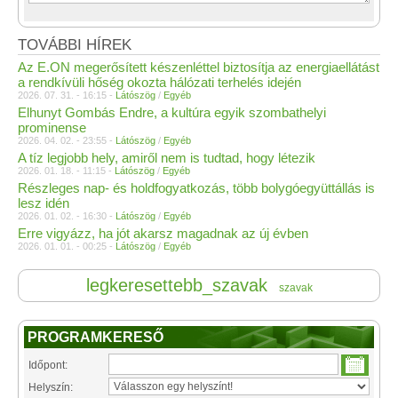
TOVÁBBI HÍREK
Az E.ON megerősített készenléttel biztosítja az energiaellátást
a rendkívüli hőség okozta hálózati terhelés idején
2026. 07. 31. - 16:15 -
Látószög
/
Egyéb
Elhunyt Gombás Endre, a kultúra egyik szombathelyi
prominense
2026. 04. 02. - 23:55 -
Látószög
/
Egyéb
A tíz legjobb hely, amiről nem is tudtad, hogy létezik
2026. 01. 18. - 11:15 -
Látószög
/
Egyéb
Részleges nap- és holdfogyatkozás, több bolygóegyüttállás is
lesz idén
2026. 01. 02. - 16:30 -
Látószög
/
Egyéb
Erre vigyázz, ha jót akarsz magadnak az új évben
2026. 01. 01. - 00:25 -
Látószög
/
Egyéb
legkeresettebb_szavak
szavak
PROGRAMKERESŐ
Időpont:
Helyszín: