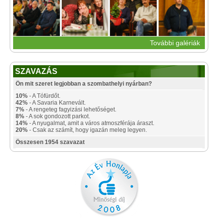
További galériák
SZAVAZÁS
Ön mit szeret legjobban a szombathelyi nyárban?
10%
- A Tófürdőt.
42%
- A Savaria Karnevált.
7%
- A rengeteg fagyizási lehetőséget.
8%
- A sok gondozott parkot.
14%
- A nyugalmat, amit a város atmoszférája áraszt.
20%
- Csak az számít, hogy igazán meleg legyen.
Összesen 1954 szavazat