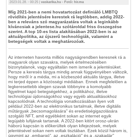
2023.01.28. - 00:25 |
vaskarika.hu - Fotó: hir.ma
Míg 2021-ben a nemi hovatartozást definiáló LMBTQ
rövidítés jelentésére kerestek rá legtöbben, addig 2022-
ben a releváns szó magyarázatára voltak a leginkább
kíváncsiak a jelentese.hu szótároldal friss összegzése
szerint. A top 10-es lista alakításában 2022-ben is az
aktuálpolitika, az újszerű technológiák, valamint a
betegségek voltak a meghatározóak.
Az interneten havonta milliós nagyságrendben keresnek rá a
magyarok olyan szavakra, melyek értelmezésében
bizonytalanok, vagy egyáltalán nem ismerik a jelentésüket.
Persze a keresés tárgya mindig annak függvényében változik,
hogy miről ír a média, mi a közbeszéd aktuális tárgya, illetve
mi terjed éppen a közösségi médiában. Ennek megfelelően a
legkeresettebb idegen szavak többnyire a komolyabb
figyelmet kapó betegségekhez, a politikához, illetve
technológiai újdonságokhoz vagy egyéb aktualitásokhoz
kapcsolódnak. A technológia vonatkozásában ilyen volt
például 2022-ben az elektronikus tartalmak, illetve digitális
műtárgyak „becsomagolására" és eredetiségigazolására
szolgáló NFT, amit egyébként sokan az internet egyik
legújabb lufijának tartanak. A 2022-ben kitört orosz-ukrán
háború kapcsán is előkerültek olyan kifejezések, melyek
jelentésével sokan nem voltak tisztában. Ezek közül három is,
úgymint az „embargó", az „eszkaláció" és a „szakadár"