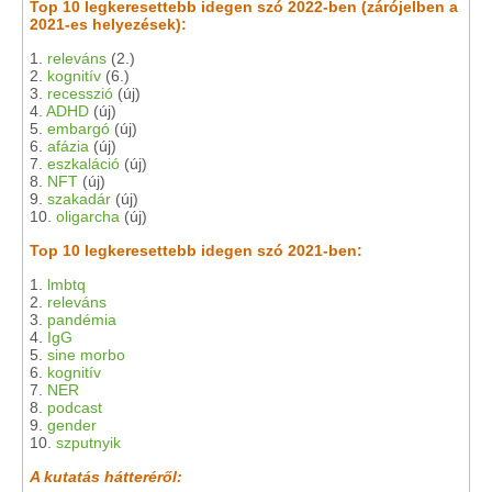
Top 10 legkeresettebb idegen szó 2022-ben (zárójelben a
2021-es helyezések):
1.
releváns
(2.)
2.
kognitív
(6.)
3.
recesszió
(új)
4.
ADHD
(új)
5.
embargó
(új)
6.
afázia
(új)
7.
eszkaláció
(új)
8.
NFT
(új)
9.
szakadár
(új)
10.
oligarcha
(új)
Top 10 legkeresettebb idegen szó 2021-ben:
1.
lmbtq
2.
releváns
3.
pandémia
4.
IgG
5.
sine morbo
6.
kognitív
7.
NER
8.
podcast
9.
gender
10.
szputnyik
A kutatás hátteréről: