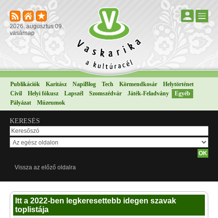
2026. augusztus 09.
vasárnap
Publikációk
Karitász
NapiBlog
Tech
Körmendkosár
Helytörténet
Civil
Helyi fókusz
Lapszél
Szomszédvár
Játék-Feladvány
Egyéb
Pályázat
Múzeumok
KERESÉS
Vissza az előző oldalra
Itt a 2022-ben legkeresettebb idegen szavak
toplistája