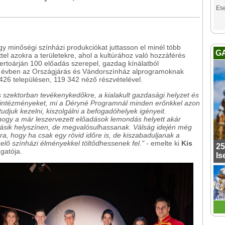
Es
 minőségi színházi produkciókat juttasson el minél több
G
tel azokra a területekre, ahol a kultúrához való hozzáférés
ertoárján 100 előadás szerepel, gazdag kínálatból
yi évben az Országjárás és Vándorszínház alprogramoknak
26 településen, 119 342 néző részvételével.
is szektorban tevékenykedőkre, a kialakult gazdasági helyzet és
az intézményeket, mi a Déryné Programnál minden erőnkkel azon
djuk kezelni, kiszolgálni a befogadóhelyek igényeit.
hogy a már leszervezett előadások lemondás helyett akár
ásik helyszínen, de megvalósulhassanak. Válság idején még
, hogy ha csak egy rövid időre is, de kiszabaduljanak a
elő színházi élményekkel töltődhessenek fel."
- emelte ki
Kis
25
gatója.
Is