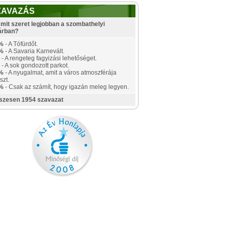
ZAVAZÁS
mit szeret legjobban a szombathelyi
árban?
%
- A Tófürdőt.
%
- A Savaria Karnevált.
- A rengeteg fagyizási lehetőséget.
- A sok gondozott parkot.
%
- A nyugalmat, amit a város atmoszférája
szt.
%
- Csak az számít, hogy igazán meleg legyen.
szesen 1954 szavazat