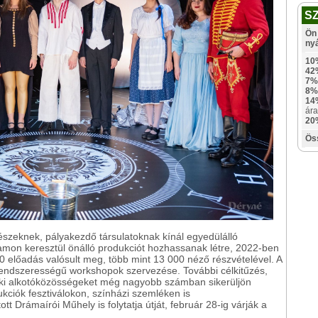
S
Ön 
ny
10
42
7%
8%
14
ára
20
Ös
észeknek, pályakezdő társulatoknak kínál egyedülálló
amon keresztül önálló produkciót hozhassanak létre, 2022-ben
40 előadás valósult meg, több mint 13 000 néző részvételével. A
rendszerességű workshopok szervezése. További célkitűzés,
déki alkotóközösségeket még nagyobb számban sikerüljön
ukciók fesztiválokon, színházi szemléken is
t Drámaírói Műhely is folytatja útját, február 28-ig várják a