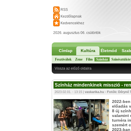
RSS
Kezdőlapnak
Kedvencekhez
2026. augusztus 06. csütörtök
Címlap
Kultúra
Életmód
Szab
Fesztiválok
Zene
Film
Színház
Színésztükör
Vissza az előző oldalra
Színház mindenkinek misszió - ren
2023.02.01. - 13:15 |
vaskarika.hu - Fotók: Déryné 
2022-ben 
előadás v
8 új szín
valamint 
turnéra i
szemért c
2023-ban 