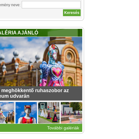
emény neve:
ALÉRIA AJÁNLÓ
 meghökkentő ruhaszobor az
eum udvarán
További galériák