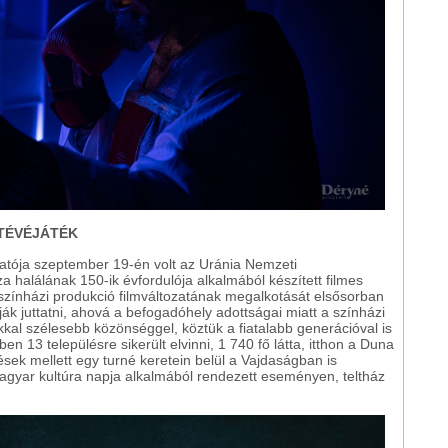
 TÉVÉJÁTÉK
atója szeptember 19-én volt az Uránia Nemzeti
 halálának 150-ik évfordulója alkalmából készített filmes
 színházi produkció filmváltozatának megalkotását elsősorban
dják juttatni, ahová a befogadóhely adottságai miatt a színházi
okkal szélesebb közönséggel, köztük a fiatalabb generációval is
en 13 településre sikerült elvinni, 1 740 fő látta, itthon a Duna
sek mellett egy turné keretein belül a Vajdaságban is
agyar kultúra napja alkalmából rendezett eseményen, teltház