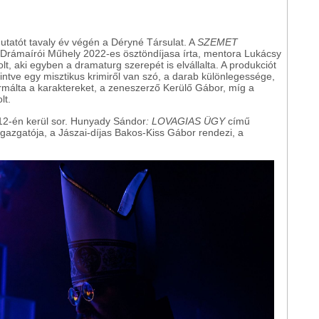
mutatót tavaly év végén a Déryné Társulat. A
SZEMET
Drámaírói Műhely 2022-es ösztöndíjasa írta, mentora Lukácsy
, aki egyben a dramaturg szerepét is elvállalta. A produkciót
ntve egy misztikus krimiről van szó, a darab különlegessége,
rmálta a karaktereket, a zeneszerző Kerülő Gábor, míg a
lt.
12-én kerül sor. Hunyady Sándor
: LOVAGIAS ÜGY
című
gazgatója, a Jászai-díjas Bakos-Kiss Gábor rendezi, a