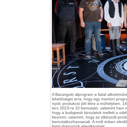
A Barangoló alprogram a fiatal alkotóműv
lehetőséget arra, hogy egy mentori progr
nyolc produkció jött létre a műhelyben, 1
terv 2023-ra 10 bemutató, valamint havi 
hogy a budapesti társulatok mellett a vi
bevonni, valamint, hogy az elkészült prod
bemutatkozhassanak. A múlt évben elindítot
fiatal drámaírók jelentkezését.