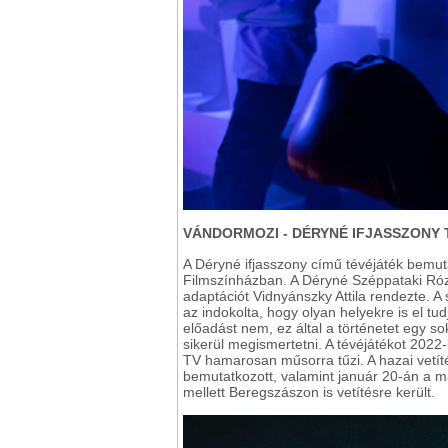
VÁNDORMOZI - DÉRYNÉ IFJASSZONY
A Déryné ifjasszony című tévéjáték bemut
Filmszínházban. A Déryné Széppataki Róza
adaptációt Vidnyánszky Attila rendezte. A
az indokolta, hogy olyan helyekre is el tu
előadást nem, ez által a történetet egy s
sikerül megismertetni. A tévéjátékot 2022-b
TV hamarosan műsorra tűzi. A hazai vetíté
bemutatkozott, valamint január 20-án a m
mellett Beregszászon is vetítésre került.