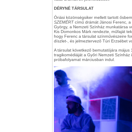
DÉRYNÉ TÁRSULAT
Óriási közönségsiker mellett tartott ősbe
SZEMÉRT
című drámát Jánosi Ferenc, a 
György, a Nemzeti Színház munkatársa volt
Kis Domonkos Márk rendezte, műfaját teki
hogy Ferenc a társulat színművészeire fo
díszlet-, és jelmeztervező Túri Erzsébet vo
A társulat következő bemutatójára május 
tragikomédiáját a Győri Nemzeti Színház i
próbafolyamat márciusban indul.