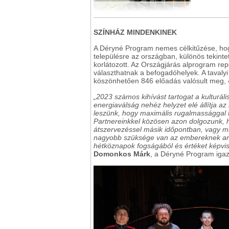
SZÍNHÁZ MINDENKINEK
A Déryné Program nemes célkitűzése, hogy
településre az országban, különös tekintet
korlátozott. Az Országjárás alprogram rep
választhatnak a befogadóhelyek. A taval
köszönhetően 846 előadás valósult meg, 4
„2023 számos kihívást tartogat a kulturál
energiaválság nehéz helyzet elé állítja 
leszünk, hogy maximális rugalmassággal tu
Partnereinkkel közösen azon dolgozunk, 
átszervezéssel másik időpontban, vagy m
nagyobb szüksége van az embereknek arra
hétköznapok fogságából és értéket képvis
Domonkos Márk
, a Déryné Program igaz