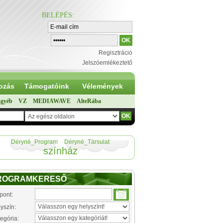
BELÉPÉS
:
Regisztráció
Jelszóemlékeztető
ozás
Támogatóink
Vélemények
gyéb
VZ
MEDIAWAVE
AlteRába
Déryné_Program
Déryné_Társulat
színház
ROGRAMKERESŐ
pont:
yszín:
egória: