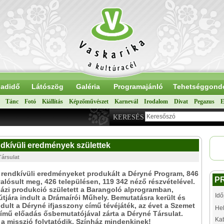
adidő
Látószög
Galéria
Programajánló
Tehetséggond
Tánc
Fotó
Kiállítás
Képzőművészet
Karnevál
Irodalom
Divat
Pegazus
E
KERESÉS
dkívüli eredmények születtek
Társulat
rendkívüli eredményeket produkált a Déryné Program, 846
P
alósult meg, 426 településen, 119 342 néző részvételével.
házi produkció született a Barangoló alprogramban,
Idő
útjára indult a Drámaírói Műhely. Bemutatásra került és
ndult a Déryné ifjasszony című tévéjáték, az évet a Szemet
Hel
ímű előadás ősbemutatójával zárta a Déryné Társulat.
Kat
a misszió folytatódik, Színház mindenkinek!