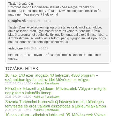
Tisztelt újsgáiró úr
Szombati napon tudomásom szerint 2 Vas megyei zenekar is
szinpadra lépett, igaz hogy délután. Nevüket meg sem emliti, talán
maga nem Vas megyei? Illett volna!
Újságíró Nő
2010.05.24. - 14:34
Tisztelt Dani! A cikket nem újságíró úr írta, és csak arról számolt be,
amin ott is volt. Mert ugye másról nem lett volna 'autentikus.." írnia.
Magát a programot pedig kitettük egy jó hónappal ezelőtti írásunkban...
A többi stimmel. A Lordról és a Rithről pedig nyugodtan vállaljuk, hogy
nálunk többet senki nem foglalkozott velük...
vidaotone
2010.05.24. - 15:09
hihetetlen, de komolyan.... néha olyat írnék a Daniknak... de minek
ugye...
TOVÁBBI HÍREK
10 nap, 140 ezer látogató, 40 helyszín, 4300 program –
számokban így festett az idei Művészetek Völgye
2026. 08. 03. - 14:00 -
Kultúra
/
Fesztiválok
Félidőhöz érkezett a jubileumi Művészetek Völgye – még öt
napig tart a kulturális ünnep
2026. 07. 29. - 13:00 -
Kultúra
/
Fesztiválok
Savaria Történelmi Karnevál: új látványelemek, különleges
fényfestés és erős vállalati összefogás a jubileumi alkalmon
2026. 07. 28. - 17:45 -
Kultúra
/
Fesztiválok
10 nap kultúra – elindult a jubileumi, 35. Művészetek Völgye