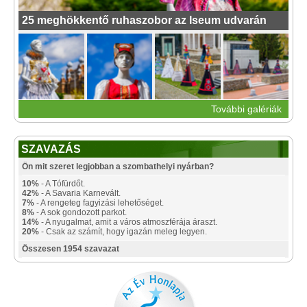
25 meghökkentő ruhaszobor az Iseum udvarán
További galériák
SZAVAZÁS
Ön mit szeret legjobban a szombathelyi nyárban?
10%
- A Tófürdőt.
42%
- A Savaria Karnevált.
7%
- A rengeteg fagyizási lehetőséget.
8%
- A sok gondozott parkot.
14%
- A nyugalmat, amit a város atmoszférája áraszt.
20%
- Csak az számít, hogy igazán meleg legyen.
Összesen 1954 szavazat