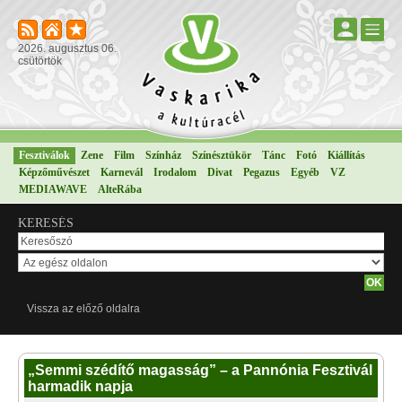
2026. augusztus 06.
csütörtök
Fesztiválok
Zene
Film
Színház
Színésztükör
Tánc
Fotó
Kiállítás
Képzőművészet
Karnevál
Irodalom
Divat
Pegazus
Egyéb
VZ
MEDIAWAVE
AlteRába
KERESÉS
Vissza az előző oldalra
„Semmi szédítő magasság” – a Pannónia Fesztivál
harmadik napja