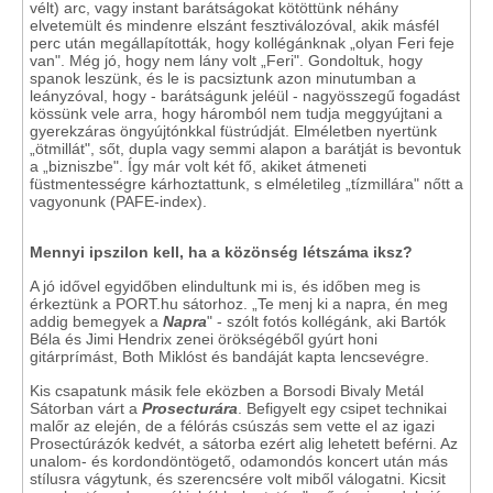
vélt) arc, vagy instant barátságokat kötöttünk néhány
elvetemült és mindenre elszánt fesztiválozóval, akik másfél
perc után megállapították, hogy kollégánknak „olyan Feri feje
van". Még jó, hogy nem lány volt „Feri". Gondoltuk, hogy
spanok leszünk, és le is pacsiztunk azon minutumban a
leányzóval, hogy - barátságunk jeléül - nagyösszegű fogadást
kössünk vele arra, hogy háromból nem tudja meggyújtani a
gyerekzáras öngyújtónkkal füstrúdját. Elméletben nyertünk
„ötmillát", sőt, dupla vagy semmi alapon a barátját is bevontuk
a „bizniszbe". Így már volt két fő, akiket átmeneti
füstmentességre kárhoztattunk, s elméletileg „tízmillára" nőtt a
vagyonunk (PAFE-index).
Mennyi ipszilon kell, ha a közönség létszáma iksz?
A jó idővel egyidőben elindultunk mi is, és időben meg is
érkeztünk a PORT.hu sátorhoz. „Te menj ki a napra, én meg
addig bemegyek a
Napra
" - szólt fotós kollégánk, aki Bartók
Béla és Jimi Hendrix zenei örökségéből gyúrt honi
gitárprímást, Both Miklóst és bandáját kapta lencsevégre.
Kis csapatunk másik fele eközben a Borsodi Bivaly Metál
Sátorban várt a
Prosecturára
. Befigyelt egy csipet technikai
malőr az elején, de a félórás csúszás sem vette el az igazi
Prosectúrázók kedvét, a sátorba ezért alig lehetett beférni. Az
unalom- és kordondöntögető, odamondós koncert után más
stílusra vágytunk, és szerencsére volt miből válogatni. Kicsit