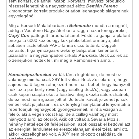
sem kortárs, de annál inkább „kortytárs" művészi produkció
részesei lehettünk a nagyszínpad előtt:
Demjén Ferenc
kimondottan korrekt produkciót adott legnagyobb slágereinek
egyvelegéből.
Míg a Borsodi Malátabárban a
Belmondo
mondta a magáét,
addig a Vodafone Nagysátorban a ragga hazai fenegyereke,
Copy Con
pattogott fáradhatatlanul. Füstölt a ganja, a plafont
birizgálta 6000 kéz és egy kék játékelefánt ormánya, akit
sebtiben tiszteletbeli PAFE-fanná dicsőítettünk. Copyék
párásító, higanymozgás-érzékeny bulija után kimentünk
„száradni" a nagyszínpadon cirkáló
Aurórára
. Beck Zoliék az
ő zenéjükön nőttek fel, mi meg a Ramones-en anno...
Harmincipszilonékat
várták tán a legtöbben, de most ez
valahogy mintha csak 29Y lett volna. Beck Zoli elárulta, hogy
sajnos ma ő fog vezetni, ezért nem ihat. Lehet, hogy hiányzott
neki az a pár korty rövid (vagy esetleg Beck's), vagy csupán
csak kupán csapta őket a fesztiválfíling okozta sátorozhatnék,
de ez most nem igazán jött át. Jó technikával, jó zenét jó sok
ember előtt jó játszani, és ők tényleg hiánytalanul lenyomták a
repertoárjuk legnagyobb gyöngyszemeit, mint a vizsgán a
felelő, aki a végén ötöst kap, de a csillag valahogy most
hiányzott arról az ötösről. Akik ott voltak a Savaria Mozis,
néhány héttel ezelőtt fellépésükön, azok osszák el kettővel azt
az energiát, lendületet és ereszdelahajam életérzést, ami ott,
akkor kézzelfogható volt. A
30Y
nem okozott csalódást, de