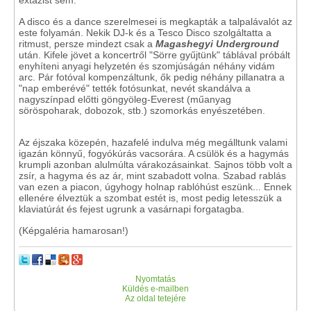
extázist sem.
A disco és a dance szerelmesei is megkapták a talpalávalót az
este folyamán. Nekik DJ-k és a Tesco Disco szolgáltatta a
ritmust, persze mindezt csak a
Magashegyi Underground
után. Kifele jövet a koncertről "Sörre gyűjtünk" táblával próbált
enyhíteni anyagi helyzetén és szomjúságán néhány vidám
arc. Pár fotóval kompenzáltunk, ők pedig néhány pillanatra a
"nap emberévé" tették fotósunkat, nevét skandálva a
nagyszínpad előtti göngyöleg-Everest (műanyag
söröspoharak, dobozok, stb.) szomorkás enyészetében.
Az éjszaka közepén, hazafelé indulva még megálltunk valami
igazán könnyű, fogyókúrás vacsorára. A csülök és a hagymás
krumpli azonban alulmúlta várakozásainkat. Sajnos több volt a
zsír, a hagyma és az ár, mint szabadott volna. Szabad rablás
van ezen a piacon, úgyhogy holnap rablóhúst eszünk... Ennek
ellenére élveztük a szombat estét is, most pedig letesszük a
klaviatúrát és fejest ugrunk a vasárnapi forgatagba.
(Képgaléria hamarosan!)
Nyomtatás
Küldés e-mailben
Az oldal tetejére