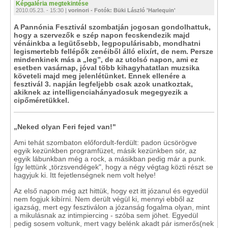
Képgaléria megtekintése
2010.05.23. - 15:30 |
vorinori - Fotók: Büki László 'Harlequin'
A Pannónia Fesztivál szombatján jogosan gondolhattuk,
hogy a szervezők e szép napon fecskendezik majd
vénáinkba a legütősebb, legpopulárisabb, mondhatni
legismertebb fellépők zenéiből álló elixírt, de nem. Persze
mindenkinek más a „leg”, de az utolsó napon, ami ez
esetben vasárnap, jóval több kihagyhatatlan muzsika
követeli majd meg jelenlétünket. Ennek ellenére a
fesztivál 3. napján legfeljebb csak azok unatkoztak,
akiknek az intelligenciahányadosuk megegyezik a
cipőméretükkel.
„Neked olyan Feri fejed van!"
Ami tehát szombaton előfordult-ferdült: padon ücsörögve
egyik kezünkben programfüzet, másik kezünkben sör, az
egyik lábunkban még a rock, a másikban pedig már a punk.
Így lettünk „törzsvendégek", hogy a négy végtag közti részt se
hagyjuk ki. Itt fejetlenségnek nem volt helye!
Az első napon még azt hittük, hogy ezt itt józanul és egyedül
nem fogjuk kibírni. Nem derült végül ki, mennyi ebből az
igazság, mert egy fesztiválon a józanság fogalma olyan, mint
a mikulásnak az intimpiercing - szóba sem jöhet. Egyedül
pedig sosem voltunk, mert vagy belénk akadt pár ismerős(nek