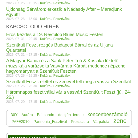
2026. 07. 25. - 15:15 -
Kultúra
/
Fesztiválok
Újdonság Sárváron: érkezik a Nádasdy After – Maradjunk
együtt!
2026. 07. 23. - 13:00 -
Kultúra
/
Fesztiválok
KAPCSOLÓDÓ HÍREK
Erős kezdés a 19. Révfülöp Blues Music Festen
2026. 07. 31. - 22:45 -
Kultúra
/
Fesztiválok
Szentkult Feszt-rezgés Budapest Bárral és az Uljana
Quartettel
2026. 07. 31. - 17:15 -
Kultúra
/
Fesztiválok
A Magyar Banda és a Sárik Péter Trió & Koszika lüktető
muzsikája varázsolta Vasvárra a Kárpát-medence népzenei
hagyományait a SzentKult Feszten
2026. 07. 28. - 18:25 -
Kultúra
/
Fesztiválok
Szentkult Feszt: élettel és zenével telt meg a vasvári Szentkút
2026. 07. 25. - 23:30 -
Kultúra
/
Fesztiválok
Háromnapos fesztivállal vár a vasvári SzentKult Feszt (júl. 24-
26.)
2026. 07. 20. - 17:15 -
Kultúra
/
Fesztiválok
koncertbeszámoló
30Y
Auróra
Belmondo
demjén_ferenc
zene
PAFE2010
Pannonia_Fesztivál
Prosectura
Várpalota