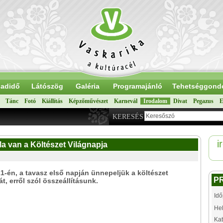
adidő
Látószög
Galéria
Programajánló
Tehetséggond
Tánc
Fotó
Kiállítás
Képzőművészet
Karnevál
Irodalom
Divat
Pegazus
E
KERESÉS
i
Ma van a Költészet Világnapja
1-én, a tavasz első napján ünnepeljük a költészet
P
át, erről szól összeállításunk.
Idő
Hel
Kat