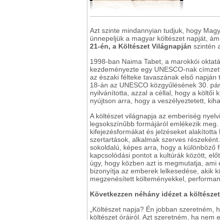
Azt szinte mindannyian tudjuk, hogy Ma
ünnepeljük a magyar költészet napját, ám
21-én, a Költészet Világnapján
szintén 
1998-ban Naima Tabet, a marokkói oktatási
kezdeményezte egy UNESCO-nak címzett le
az északi félteke tavaszának első napján
18-án az UNESCO közgyűlésének 30. páriz
nyilvánította, azzal a céllal, hogy a költő
nyújtson arra, hogy a veszélyeztetett, kih
A költészet világnapja az emberiség nyelvi
legsokszínűbb formájáról emlékezik meg. 
kifejezésformákat és jelzéseket alakította
szertartások, alkalmak szerves részeként
sokoldalú, képes arra, hogy a különböző 
kapcsolódási pontot a kultúrák között, el
úgy, hogy közben azt is megmutatja, ami e
bizonyítja az emberek lelkesedése, akik k
megzenésített költeményekkel, performan
Következzen néhány idézet a költészet
„Költészet napja? Én jobban szeretném, ha
költészet óráiról. Azt szeretném, ha nem