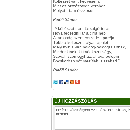
Költészet van, kedvesem,
Mint az ötszázötven versben,
Melyet írtam összesen."
Petőfi Sándor
„A költészet nem társalgó-terem,
Hová fecsegni jár a cifra nép,
A társaság szemenszedett paréja;
Több a költészet! olyan épület,
Mely nyitva van boldog-boldogtalannak,
Mindenkinek, ki imádkozni vágy,
Szóval: szentegyház, ahová belépni
Bocskorban sőt mezítláb is szabad."
Petőfi Sándor
ÚJ HOZZÁSZÓLÁS