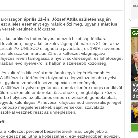
Es
gyarországon
április 11-én, József Attila születésnapján
 ezt a jeles eseményt egy másik előzi meg, ugyanis
március
a versek kerülnek a fókuszba.
G
, kulturális és tudományos nemzeti bizottság főtitkára
velében, hogy a költészeti világnapját március 21-én, azaz
 tartsák. Az UNESCO elfogadta a javaslatot, és 1999. november
si ülésszakán március 21-ét a költészet világnapjává
i kifejezés révén támogassa a nyelvi sokféleséget, és lehetőséget
alásban lévő nyelvekről is halljon a szélesebb közönség.
 és kulturális kifejezési módjának egyik legértékesebb és
A költészet a történelem folyamán a legváltozatosabb nyelvi
 ki, gyakran zenével kísérve, speciális események,
Va
. A költészet nyelve egyetemes, ennek ellenére mégis rendkívül
Kö
földrészeken élő embereket összehozza, megtalálja a közös
dí
őtérbe helyezve az általános emberi érzéseket, gondolatokat.,
gyedi, különleges. A művészi kifejezésmód univerzális jellegét
ülönböző megjelenésékkel, saját versekkel, szavalattal,
szokkal vesznek részt az ünneplésben.
ről:
 a költészet perceiről beszélhetnénk már. Legfeljebb a
 egy egész nap jutna a költészetnek, egy esztendőben egyszer,