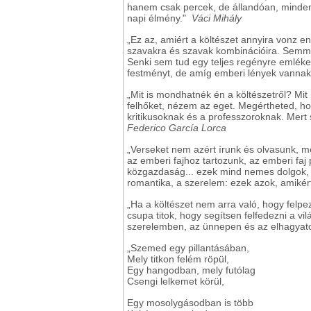
hanem csak percek, de állandóan, minden 
napi élmény."
Váci Mihály
„Ez az, amiért a költészet annyira vonz 
szavakra és szavak kombinációira. Semmi 
Senki sem tud egy teljes regényre emlékez
festményt, de amíg emberi lények vannak, 
„Mit is mondhatnék én a költészetről? Mi
felhőket, nézem az eget. Megértheted, ho
kritikusoknak és a professzoroknak. Mert 
Federico García Lorca
„Verseket nem azért írunk és olvasunk, m
az emberi fajhoz tartozunk, az emberi faj
közgazdaság... ezek mind nemes dolgok, ke
romantika, a szerelem: ezek azok, amikér
„Ha a költészet nem arra való, hogy felpe
csupa titok, hogy segítsen felfedezni a 
szerelemben, az ünnepen és az elhagyato
„Szemed egy pillantásában,
Mely titkon felém röpül,
Egy hangodban, mely futólag
Csengi lelkemet körül,
Egy mosolygásodban is több