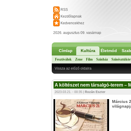
RSS
Kezdőlapnak
Kedvencekhez
2026. augusztus 09. vasárnap
Címlap
Kultúra
Életmód
Szab
Fesztiválok
Zene
Film
Színház
Színésztükör
Vissza az előző oldalra
A költészet nem társalgó-terem – 
2023.03.21. - 00:35 |
Rozán Eszter
Március 2
világnapj