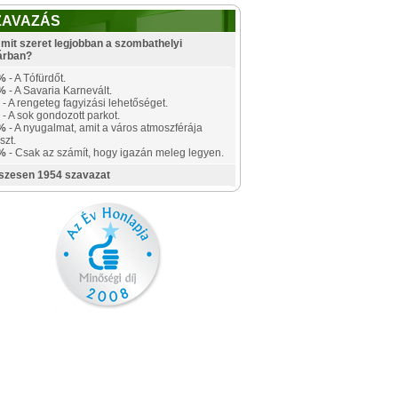
ZAVAZÁS
mit szeret legjobban a szombathelyi
árban?
%
- A Tófürdőt.
%
- A Savaria Karnevált.
- A rengeteg fagyizási lehetőséget.
- A sok gondozott parkot.
%
- A nyugalmat, amit a város atmoszférája
szt.
%
- Csak az számít, hogy igazán meleg legyen.
szesen 1954 szavazat