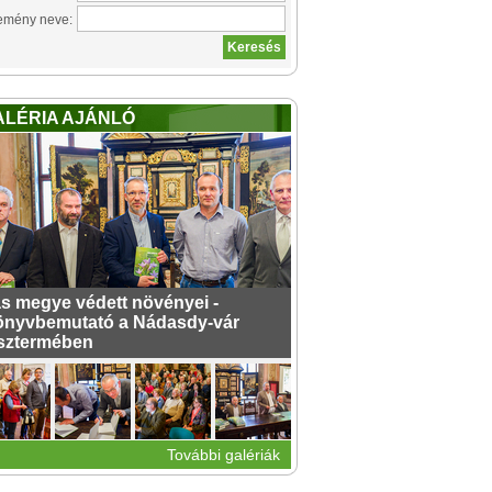
emény neve:
ALÉRIA AJÁNLÓ
s megye védett növényei -
nyvbemutató a Nádasdy-vár
sztermében
További galériák