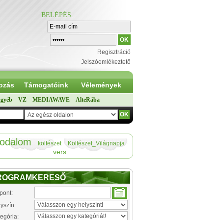
BELÉPÉS
:
Regisztráció
Jelszóemlékeztető
ozás
Támogatóink
Vélemények
gyéb
VZ
MEDIAWAVE
AlteRába
rodalom
költészet
Költészet_Világnapja
vers
ROGRAMKERESŐ
pont:
yszín:
egória: