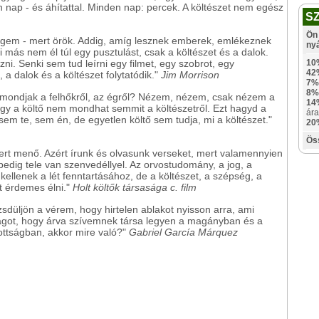
nap - és áhítattal. Minden nap: percek. A költészet nem egész
S
Ön 
engem - mert örök. Addig, amíg lesznek emberek, emlékeznek
ny
más nem él túl egy pusztulást, csak a költészet és a dalok.
ni. Senki sem tud leírni egy filmet, egy szobrot, egy
10
42
a dalok és a költészet folytatódik."
Jim Morrison
7%
8%
t mondjak a felhőkről, az égről? Nézem, nézem, csak nézem a
14
gy a költő nem mondhat semmit a költészetről. Ezt hagyd a
ára
sem te, sem én, de egyetlen költő sem tudja, mi a költészet."
20
Ös
ert menő. Azért írunk és olvasunk verseket, mert valamennyien
 pedig tele van szenvedéllyel. Az orvostudomány, a jog, a
llenek a lét fenntartásához, de a költészet, a szépség, a
t érdemes élni."
Holt költők társasága c. film
zsdüljön a vérem, hogy hirtelen ablakot nyisson arra, ami
világot, hogy árva szívemnek társa legyen a magányban és a
ttságban, akkor mire való?"
Gabriel García Márquez