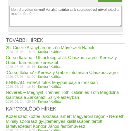
TOVÁBBI HÍREK
25. Cicelle Aranyháromszög Művészeti Napok
2026. 08. 03. - 15:00 -
Kultúra
/
Kiállítás
Corso Italiano - Utcai fotográfiák Olaszországról, Kereszty
Gábor kameráján keresztül
2026. 07. 05. - 21:15 -
Kultúra
/
Kiállítás
'Corso Italiano' - Kereszty Gábor fotótárlata Olaszországról
2026. 07. 01. - 01:00 -
Kultúra
/
Kiállítás
ENNEAD: FineArt fotók fénypompája a moziban
2026. 06. 26. - 16:30 -
Kultúra
/
Kiállítás
Nővérek – Megnyílt Krenner Tóth Katalin és Tóth Magdolna
kiállítása a Zarkaházi Szily-kastélyban
2026. 06. 14. - 20:35 -
Kultúra
/
Kiállítás
KAPCSOLÓDÓ HÍREK
Közel száz köztéri alkotása ismert Magyarországon - Németh
Mihály szobrász gyűjteményes kiállításában tartott
tárlatvezetést Kondor János festőművész
2026. 07. 10. - 18:00 -
Kultúra
/
Kiállítás