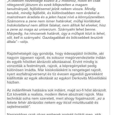
„A videóim nézettsége közelít a 2 millióhoz, holott én csak
rétegzenét játszom és ezek kifejezetten a magam
tanulmányait, fejlődésemet jelzik nekem vissza. Mindig
tanulok, mindig fejlődök, és különösebben nem érdekel a
mainstream áradata és a jelen hazai nívó a könnyűzenében.
Számomra a zene nem ismer határokat, műfaji korlátokat.
Indokolatlanul nem állítok falakat, nem állítok fel elveket, hisz
a zene az maga az univerzum. Szárnyalni lehet benne.
Márpedig, ha nincsenek határok, úgy a műfajok közt is lehet,
sőt, kell is szárnyalni. Gazdagabbak és bölcsebbek leszünk
általa”
– vallja.
Rajztehetségét úgy gondolja, hogy édesapjától örökölte, aki
nagyon ügyesen rajzolt, és sokszor megörvendeztette indián
és egyéb hősöket ábrázoló alkotásaival. Ervint mindig is
vonzották a festmények, rajzok, a képregényeket pedig
különösen imádta. Már kisiskolásként is rengeteget rajzolt,
nyert aszfaltrajzversenyt és tíz évesen egyedüli gyerekként
kiállították az egyik alkotását az egykori Derkovits Művelődési
házban.
Az indiánfilmek hatására sok indiánt, majd sci-fi hőst ábrázolt.
Ezt követték a realista, modern illetve absztrakt rajzok. Más
technikát soha nem szeretett, mert ahogy fogalmazott:
„ez a
fekete fehér ábrázolás nekem egy kicsit misztikusabb és
sejtelmesebb”
.
Napjainkban csak olyan emberek portréit örökíti meg, akik