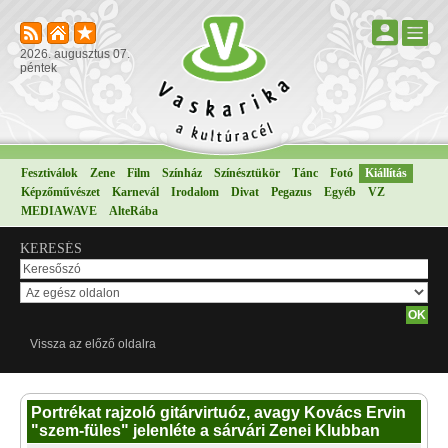
2026. augusztus 07.
péntek
Fesztiválok
Zene
Film
Színház
Színésztükör
Tánc
Fotó
Kiállítás
Képzőművészet
Karnevál
Irodalom
Divat
Pegazus
Egyéb
VZ
MEDIAWAVE
AlteRába
KERESÉS
Vissza az előző oldalra
Portrékat rajzoló gitárvirtuóz, avagy Kovács Ervin
"szem-füles" jelenléte a sárvári Zenei Klubban