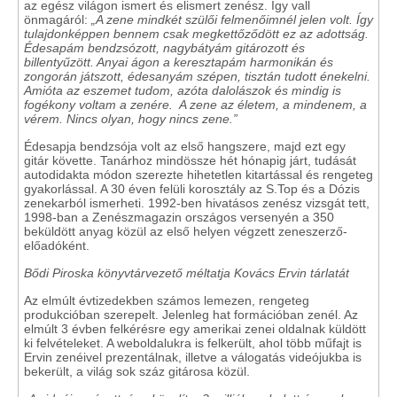
az egész világon ismert és elismert zenész. Így vall
önmagáról:
„A zene mindkét szülői felmenőimnél jelen volt. Így
tulajdonképpen bennem csak megkettőződött ez az adottság.
Édesapám bendzsózott, nagybátyám gitározott és
billentyűzött. Anyai ágon a keresztapám harmonikán és
zongorán játszott, édesanyám szépen, tisztán tudott énekelni.
Amióta az eszemet tudom, azóta dalolászok és mindig is
fogékony voltam a zenére. A zene az életem, a mindenem, a
vérem. Nincs olyan, hogy nincs zene.”
Édesapja bendzsója volt az első hangszere, majd ezt egy
gitár követte. Tanárhoz mindössze hét hónapig járt, tudását
autodidakta módon szerezte hihetetlen kitartással és rengeteg
gyakorlással. A 30 éven felüli korosztály az S.Top és a Dózis
zenekarból ismerheti. 1992-ben hivatásos zenész vizsgát tett,
1998-ban a Zenészmagazin országos versenyén a 350
beküldött anyag közül az első helyen végzett zeneszerző-
előadóként.
Bődi Piroska könyvtárvezető méltatja Kovács Ervin tárlatát
Az elmúlt évtizedekben számos lemezen, rengeteg
produkcióban szerepelt. Jelenleg hat formációban zenél. Az
elmúlt 3 évben felkérésre egy amerikai zenei oldalnak küldött
ki felvételeket. A weboldalukra is felkerült, ahol több műfajt is
Ervin zenéivel prezentálnak, illetve a válogatás videójukba is
bekerült, a világ sok száz gitárosa közül.