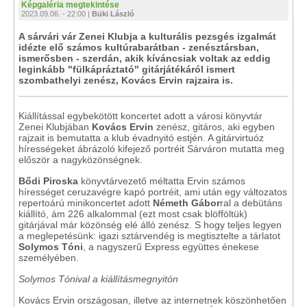
Képgaléria megtekintése
2023.09.06. - 22:00 |
Büki László
A sárvári vár Zenei Klubja a kulturális pezsgés izgalmát
idézte elő számos kultúrabarátban - zenésztársban,
ismerősben - szerdán, akik kíváncsiak voltak az eddig
leginkább "fülkápráztató" gitárjátékáról ismert
szombathelyi zenész, Kovács Ervin rajzaira is.
Kiállítással egybekötött koncertet adott a városi könyvtár
Zenei Klubjában
Kovács Ervin
zenész, gitáros, aki egyben
rajzait is bemutatta a klub évadnyitó estjén. A gitárvirtuóz
hírességeket ábrázoló kifejező portréit Sárváron mutatta meg
először a nagyközönségnek.
Bődi Piroska
könyvtárvezető méltatta Ervin számos
hírességet ceruzavégre kapó portréit, ami után egy változatos
repertoárú minikoncertet adott
Németh Gábor
ral a debütáns
kiállító, ám 226 alkalommal (ezt most csak blöfföltük)
gitárjával már közönség elé álló zenész. S hogy teljes legyen
a meglepetésünk: igazi sztárvendég is megtisztelte a tárlatot
Solymos Tóni
, a nagyszerű Express együttes énekese
személyében.
Solymos Tónival a kiállításmegnyitón
Kovács Ervin országosan, illetve az internetnek köszönhetően