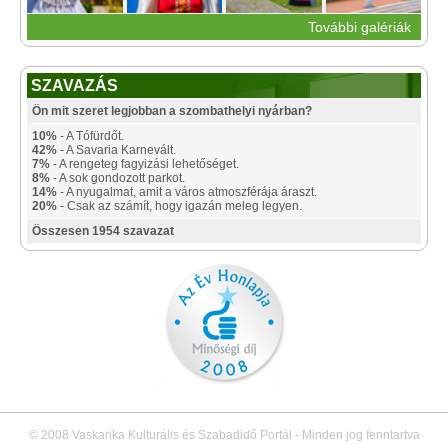
További galériák
SZAVAZÁS
Ön mit szeret legjobban a szombathelyi nyárban?
10%
- A Tófürdőt.
42%
- A Savaria Karnevált.
7%
- A rengeteg fagyizási lehetőséget.
8%
- A sok gondozott parkot.
14%
- A nyugalmat, amit a város atmoszférája áraszt.
20%
- Csak az számít, hogy igazán meleg legyen.
Összesen 1954 szavazat
© 2008 Vaskarika Kulturális és Szabadidő Portál - Minden jog fenntartva