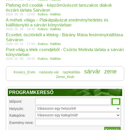
Plafonig érő csodák - képzőművészet tanszakos diákok
évzáró tárlata Sárváron
2026. 06. 06. - 13:00 -
Kultúra
/
Kiállítás
A méhek világa – Plakátpályázat eredményhirdetés és
kiállításnyitó a sárvári könyvtárban
2026. 05. 09. - 18:45 -
Kultúra
/
Kiállítás
Ecsettel, ösztönből a lélekig - Bárány Mária festménykiállítása
Sárváron
2026. 04. 12. - 17:00 -
Kultúra
/
Kiállítás
Pont-világ a lélek csendjéből - Csűrös Melinda tárlata a sárvári
könyvtárban
2026. 02. 08. - 20:00 -
Kultúra
/
Kiállítás
sárvár
zene
Kovács_Ervin
nádasdy-vár
rajzkiállítás
Zenei_Klub
PROGRAMKERESŐ
Időpont:
Helyszín:
Kategória:
Esemény neve: