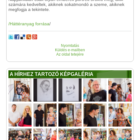
számára kedveltek, akiknek sokatmondó a szeme, akiknek
megfogja a tekintete.
/Háttéranyag forrása
/
Nyomtatás
Küldés e-mailben
Az oldal tetejére
A HÍRHEZ TARTOZÓ KÉPGALÉRIA