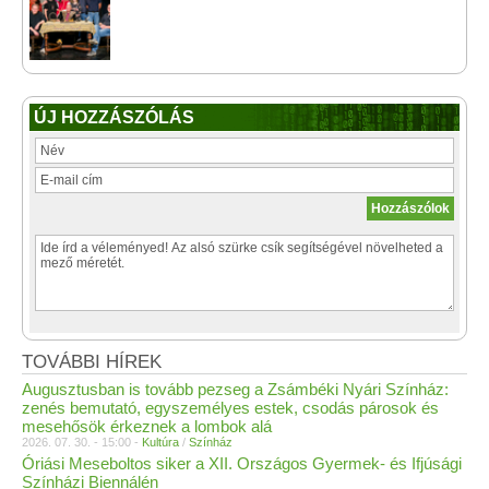
ÚJ HOZZÁSZÓLÁS
TOVÁBBI HÍREK
Augusztusban is tovább pezseg a Zsámbéki Nyári Színház:
zenés bemutató, egyszemélyes estek, csodás párosok és
mesehősök érkeznek a lombok alá
2026. 07. 30. - 15:00 -
Kultúra
/
Színház
Óriási Meseboltos siker a XII. Országos Gyermek- és Ifjúsági
Színházi Biennálén