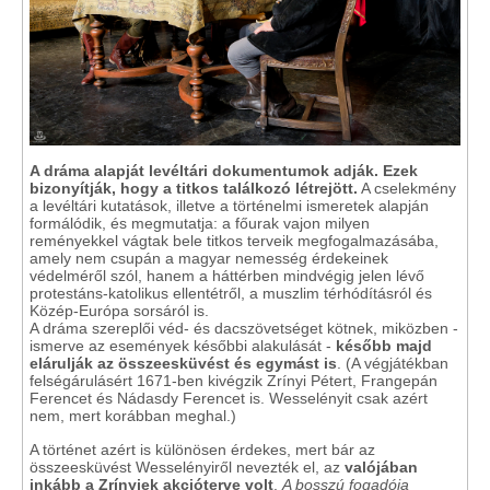
A dráma alapját levéltári dokumentumok adják. Ezek
bizonyítják, hogy a titkos találkozó létrejött.
A cselekmény
a levéltári kutatások, illetve a történelmi ismeretek alapján
formálódik, és megmutatja: a főurak vajon milyen
reményekkel vágtak bele titkos terveik megfogalmazásába,
amely nem csupán a magyar nemesség érdekeinek
védelméről szól, hanem a háttérben mindvégig jelen lévő
protestáns-katolikus ellentétről, a muszlim térhódításról és
Közép-Európa sorsáról is.
A dráma szereplői véd- és dacszövetséget kötnek, miközben -
ismerve az események későbbi alakulását -
később majd
elárulják az összeesküvést és egymást is
. (A végjátékban
felségárulásért 1671-ben kivégzik Zrínyi Pétert, Frangepán
Ferencet és Nádasdy Ferencet is. Wesselényit csak azért
nem, mert korábban meghal.)
A történet azért is különösen érdekes, mert bár az
összeesküvést Wesselényiről nevezték el, az
valójában
inkább a Zrínyiek akcióterve volt
.
A bosszú fogadója