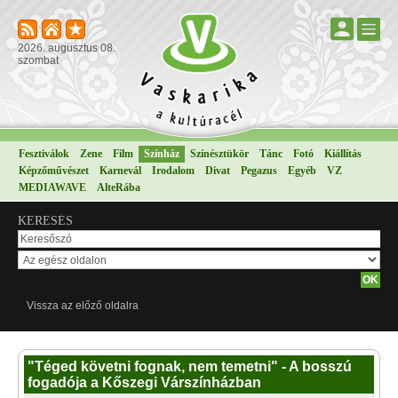
2026. augusztus 08.
szombat
Fesztiválok
Zene
Film
Színház
Színésztükör
Tánc
Fotó
Kiállítás
Képzőművészet
Karnevál
Irodalom
Divat
Pegazus
Egyéb
VZ
MEDIAWAVE
AlteRába
KERESÉS
Vissza az előző oldalra
"Téged követni fognak, nem temetni" - A bosszú
fogadója a Kőszegi Várszínházban