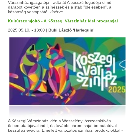
Várszínház igazgatója - adta át A bosszú fogadója című
darabot követően a színészek és a stáb "ölelésében", a
közönség vastapsától kísérve.
Kultúrszomjoltó - A Kőszegi Várszínház idei programjai
2025.05.10. - 13:00 |
Büki László 'Harlequin'
A Kőszegi Várszínház idén a Wesselényi összeesküvés
ősbemutatójával indít, és további három saját bemutatóval
készül az évadra. Emellett változatos színházi produkciókkal -