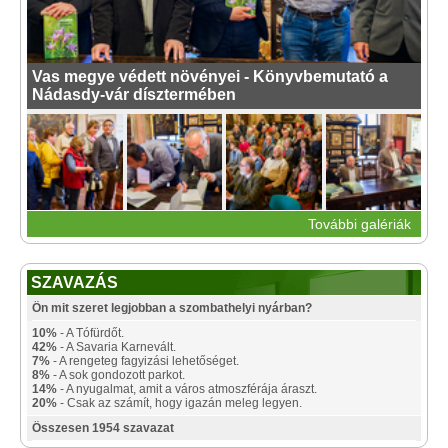
Vas megye védett növényei - Könyvbemutató a
Nádasdy-vár dísztermében
További galériák
SZAVAZÁS
Ön mit szeret legjobban a szombathelyi nyárban?
10%
- A Tófürdőt.
42%
- A Savaria Karnevált.
7%
- A rengeteg fagyizási lehetőséget.
8%
- A sok gondozott parkot.
14%
- A nyugalmat, amit a város atmoszférája áraszt.
20%
- Csak az számít, hogy igazán meleg legyen.
Összesen 1954 szavazat