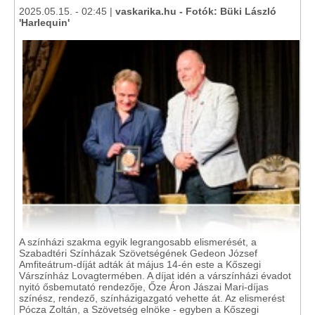
2025.05.15. - 02:45 |
vaskarika.hu - Fotók: Büki László
'Harlequin'
A színházi szakma egyik legrangosabb elismerését, a
Szabadtéri Színházak Szövetségének Gedeon József
Amfiteátrum-díját adták át május 14-én este a Kőszegi
Várszínház Lovagtermében. A díjat idén a várszínházi évadot
nyitó ősbemutató rendezője, Őze Áron Jászai Mari-díjas
színész, rendező, színházigazgató vehette át. Az elismerést
Pócza Zoltán, a Szövetség elnöke - egyben a Kőszegi