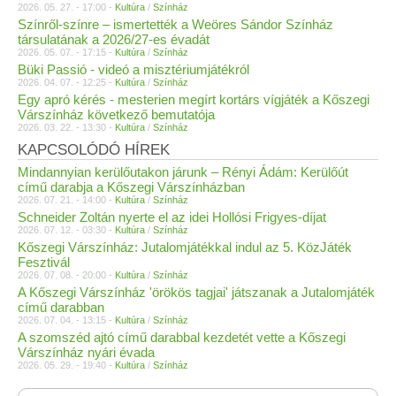
2026. 05. 27. - 17:00 -
Kultúra
/
Színház
Színről-színre – ismertették a Weöres Sándor Színház
társulatának a 2026/27-es évadát
2026. 05. 07. - 17:15 -
Kultúra
/
Színház
Büki Passió - videó a misztériumjátékról
2026. 04. 07. - 12:25 -
Kultúra
/
Színház
Egy apró kérés - mesterien megírt kortárs vígjáték a Kőszegi
Várszínház következő bemutatója
2026. 03. 22. - 13:30 -
Kultúra
/
Színház
KAPCSOLÓDÓ HÍREK
Mindannyian kerülőutakon járunk – Rényi Ádám: Kerülőút
című darabja a Kőszegi Várszínházban
2026. 07. 21. - 14:00 -
Kultúra
/
Színház
Schneider Zoltán nyerte el az idei Hollósi Frigyes-díjat
2026. 07. 12. - 03:30 -
Kultúra
/
Színház
Kőszegi Várszínház: Jutalomjátékkal indul az 5. KözJáték
Fesztivál
2026. 07. 08. - 20:00 -
Kultúra
/
Színház
A Kőszegi Várszínház 'örökös tagjai' játszanak a Jutalomjáték
című darabban
2026. 07. 04. - 13:15 -
Kultúra
/
Színház
A szomszéd ajtó című darabbal kezdetét vette a Kőszegi
Várszínház nyári évada
2026. 05. 29. - 19:40 -
Kultúra
/
Színház