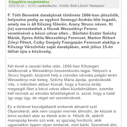
Képgaléria megtekintése
2025.05.16. - 10:45 |
vaskarika.hu - Fotók: Büki László 'Harlequin'
F. Tóth Benedek darabjának története 1666-ban játszódik,
helyszíne pedig az egykori Somogyi András-féle fogadó,
amely ma is áll Kőszeg főterén, Arany Strucc néven. Itt
(is) szervezkedtek a főurak Wesselényi Ferenc
vezetésével a bécsi udvar ellen... Bánfalvi Eszter Széchy
Máriát, Epres Attila Wesselényi Ferencet, Marton Róbert
Zrínyi Pétert, Csiby Gergely Frangepán Ferencet alakítja a
Kőszegi Várszínház saját darabjában, amit július 15-én
láthat újra a közönség.
Két évvel a vasvári béke után, 1666-ban Kőszegen
találkoznak a Wesselényi-összeesküvés tagjai. Helyszín a
Strucc fogadó, központi hely a csöndes városka polgári terén.
Wesselényi már beteg, Széchy Mária ápolja, gondoskodik
róla, s miközben abban bíznak, hogy a francia király
megsegíti őket a bécsi udvar elleni küzdelmükben, szembe
kell nézniük az elmúlás lehetőségével is, azzal, hogy a halál
így vagy úgy, de véget vet szerelmüknek.
Ez a történet kiszolgáltatott emberek álmairól szól.
Olyanokéról, akik nem csupán mernek álmodni, de készek is
tenni azokért akár az életük árán is. Hősök ők, akikről
manapság kevés szó esik, az igazság hordozói, akik
ugyanakkor éppen olyan emberek, mint bárki. Szeretnek élni,