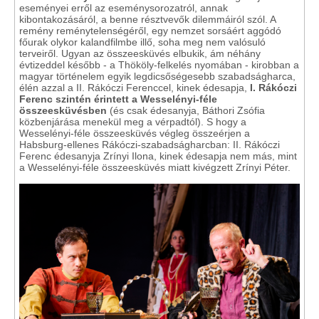
eseményei erről az eseménysorozatról, annak
kibontakozásáról, a benne résztvevők dilemmáiról szól. A
remény reménytelenségéről, egy nemzet sorsáért aggódó
főurak olykor kalandfilmbe illő, soha meg nem valósuló
terveiről. Ugyan az összeesküvés elbukik, ám néhány
évtizeddel később - a Thököly-felkelés nyomában - kirobban a
magyar történelem egyik legdicsőségesebb szabadságharca,
élén azzal a II. Rákóczi Ferenccel, kinek édesapja,
I. Rákóczi
Ferenc szintén érintett a Wesselényi-féle
összeesküvésben
(és csak édesanyja, Báthori Zsófia
közbenjárása menekül meg a vérpadtól). S hogy a
Wesselényi-féle összeesküvés végleg összeérjen a
Habsburg-ellenes Rákóczi-szabadságharcban: II. Rákóczi
Ferenc édesanyja Zrínyi Ilona, kinek édesapja nem más, mint
a Wesselényi-féle összeesküvés miatt kivégzett Zrínyi Péter.