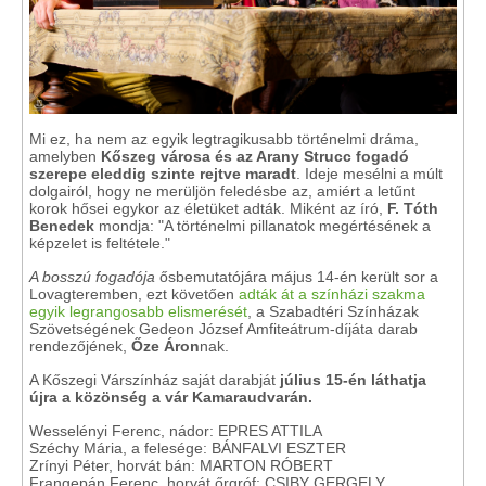
Mi ez, ha nem az egyik legtragikusabb történelmi dráma,
amelyben
Kőszeg városa és az Arany Strucc fogadó
szerepe eleddig szinte rejtve maradt
. Ideje mesélni a múlt
dolgairól, hogy ne merüljön feledésbe az, amiért a letűnt
korok hősei egykor az életüket adták. Miként az író,
F. Tóth
Benedek
mondja: "A történelmi pillanatok megértésének a
képzelet is feltétele."
A bosszú fogadója
ősbemutatójára május 14-én került sor a
Lovagteremben, ezt követően
adták át a színházi szakma
egyik legrangosabb elismerését
, a Szabadtéri Színházak
Szövetségének Gedeon József Amfiteátrum-díjáta darab
rendezőjének,
Őze Áron
nak.
A Kőszegi Várszínház saját darabját
július 15-én láthatja
újra a közönség a vár Kamaraudvarán.
Wesselényi Ferenc, nádor: EPRES ATTILA
Széchy Mária, a felesége: BÁNFALVI ESZTER
Zrínyi Péter, horvát bán: MARTON RÓBERT
Frangepán Ferenc, horvát őrgróf: CSIBY GERGELY