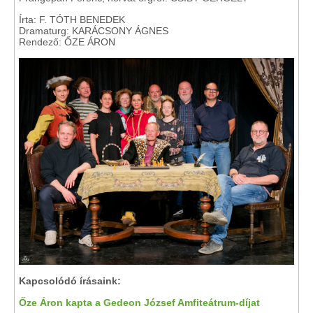
Írta: F. TÓTH BENEDEK
Dramaturg: KARÁCSONY ÁGNES
Rendező: ŐZE ÁRON
Kapcsolódó írásaink:
Őze Áron kapta a Gedeon József Amfiteátrum-díjat