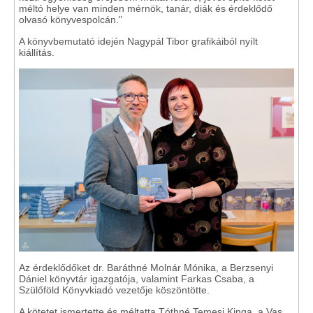
méltó helye van minden mérnök, tanár, diák és érdeklődő
olvasó könyvespolcán."
A könyvbemutató idején Nagypál Tibor grafikáiból nyílt
kiállítás.
Az érdeklődőket dr. Baráthné Molnár Mónika, a Berzsenyi
Dániel könyvtár igazgatója, valamint Farkas Csaba, a
Szülőföld Könyvkiadó vezetője köszöntötte.
A kötetet ismertette és méltatta Tóthné Temesi Kinga, a Vas