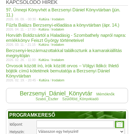
KAPCSOLÓDÓ HÍREK
97. Ünnepi Könyvhét a Berzsenyi Dániel Könyvtárban (jún.
11.)
2026. 06. 09. - 00:30 -
Kultúra
/
Irodalom
Fűzfa Balázs Berzsenyi-előadása a könyvtárban (ápr. 14.)
2026. 04. 11. - 17:00 -
Kultúra
/
Irodalom
Horváth Boldizsártól a Haladásig - Szombathely napról napra:
emlékkönyv Feiszt György történeteivel
2026. 03. 11. - 21:15 -
Kultúra
/
Irodalom
Berzsenyi-leszármazottakkal találkoztunk a kamarakiállítás
megnyitóján
2026. 02. 26. - 11:00 -
Kultúra
/
Irodalom
Orvosok között író, írók között orvos – Völgyi Ildikó: Ihlető
böjtök című kötetének bemutatója a Berzsenyi Dániel
Könyvtárban
2026. 02. 19. - 20:45 -
Kultúra
/
Irodalom
Berzsenyi_Dániel_Könyvtár
Mérnöknők
Szabó_Eszter
Szülőföld_Könyvkiadó
PROGRAMKERESŐ
Időpont:
Helyszín: