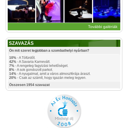
További galériák
SZAVAZÁS
Ön mit szeret legjobban a szombathelyi nyárban?
10%
- A Tófürdőt.
42%
- A Savaria Karnevált.
7%
- A rengeteg fagyizási lehetőséget.
8%
- A sok gondozott parkot.
14%
- A nyugalmat, amit a város atmoszférája áraszt.
20%
- Csak az számít, hogy igazán meleg legyen.
Összesen 1954 szavazat