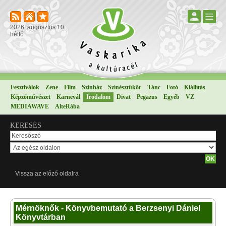
2026. augusztus 10.
hétfő
Fesztiválok
Zene
Film
Színház
Színésztükör
Tánc
Fotó
Kiállítás
Képzőművészet
Karnevál
Irodalom
Divat
Pegazus
Egyéb
VZ
MEDIAWAVE
AlteRába
KERESÉS
Vissza az előző oldalra
Mérnöknők - Könyvbemutató a Berzsenyi Dániel
Könyvtárban