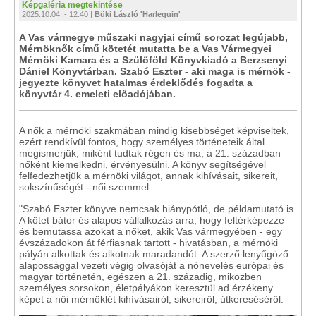
Képgaléria megtekintése
2025.10.04. - 12:40 |
Büki László 'Harlequin'
A Vas vármegye műszaki nagyjai című sorozat legújabb,
Mérnöknők című kötetét mutatta be a Vas Vármegyei
Mérnöki Kamara és a Szülőföld Könyvkiadó a Berzsenyi
Dániel Könyvtárban. Szabó Eszter - aki maga is mérnök -
jegyezte könyvet hatalmas érdeklődés fogadta a
könyvtár 4. emeleti előadójában.
A nők a mérnöki szakmában mindig kisebbséget képviseltek,
ezért rendkívül fontos, hogy személyes történeteik által
megismerjük, miként tudtak régen és ma, a 21. században
nőként kiemelkedni, érvényesülni. A könyv segítségével
felfedezhetjük a mérnöki világot, annak kihívásait, sikereit,
sokszínűségét - női szemmel.
"Szabó Eszter könyve nemcsak hiánypótló, de példamutató is.
A kötet bátor és alapos vállalkozás arra, hogy feltérképezze
és bemutassa azokat a nőket, akik Vas vármegyében - egy
évszázadokon át férfiasnak tartott - hivatásban, a mérnöki
pályán alkottak és alkotnak maradandót. A szerző lenyűgöző
alapossággal vezeti végig olvasóját a nőnevelés európai és
magyar történetén, egészen a 21. századig, miközben
személyes sorsokon, életpályákon keresztül ad érzékeny
képet a női mérnöklét kihívásairól, sikereiről, útkereséséről.