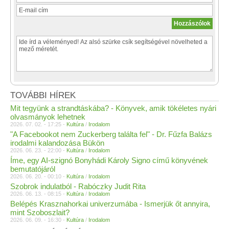
TOVÁBBI HÍREK
Mit tegyünk a strandtáskába? - Könyvek, amik tökéletes nyári
olvasmányok lehetnek
2026. 07. 02. - 17:25 -
Kultúra
/
Irodalom
"A Facebookot nem Zuckerberg találta fel" - Dr. Fűzfa Balázs
irodalmi kalandozása Bükön
2026. 06. 23. - 22:00 -
Kultúra
/
Irodalom
Íme, egy AI-szignó Bonyhádi Károly Signo című könyvének
bemutatójáról
2026. 06. 20. - 00:10 -
Kultúra
/
Irodalom
Szobrok indulatból - Rabóczky Judit Rita
2026. 06. 13. - 08:15 -
Kultúra
/
Irodalom
Belépés Krasznahorkai univerzumába - Ismerjük őt annyira,
mint Szoboszlait?
2026. 06. 09. - 16:30 -
Kultúra
/
Irodalom