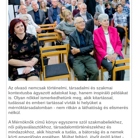
Az olvasó nemcsak történelmi, társadalmi és szakmai
kontextusba ágyazott adatokat kap, hanem inspiráló példákat
is. Olyan nőkkel ismerkedhetünk meg, akik kitartással,
tudással és emberi tartással vívták ki helyüket a
mérnöktársadalomban - nem ritkán a láthatóság és elismerés
nélkül.
A Mérnöknők című könyv egyszerre szól szakmabeliekhez,
női pályaválasztókhoz, társadalomtörténészekhez és
mindazokhoz, akik hisznek a tudás, a bátorság és a nemek
közti egyenlőség erejében. Múltat feltáró, jövőt építő kötet -