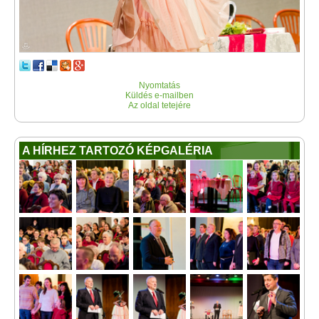
Nyomtatás
Küldés e-mailben
Az oldal tetejére
A HÍRHEZ TARTOZÓ KÉPGALÉRIA