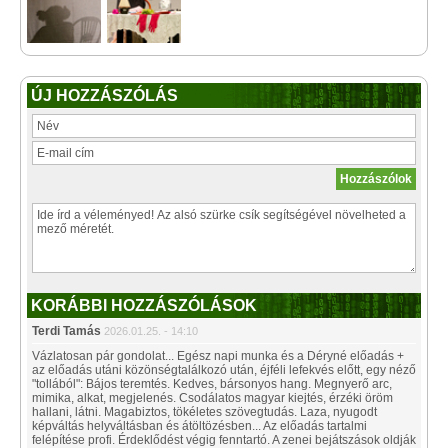
ÚJ HOZZÁSZÓLÁS
KORÁBBI HOZZÁSZÓLÁSOK
Terdi Tamás
2026.01.25. - 14:10
Vázlatosan pár gondolat... Egész napi munka és a Déryné előadás +
az előadás utáni közönségtalálkozó után, éjféli lefekvés előtt, egy néző
"tollából": Bájos teremtés. Kedves, bársonyos hang. Megnyerő arc,
mimika, alkat, megjelenés. Csodálatos magyar kiejtés, érzéki öröm
hallani, látni. Magabiztos, tökéletes szövegtudás. Laza, nyugodt
képváltás helyváltásban és átöltözésben... Az előadás tartalmi
felépítése profi. Érdeklődést végig fenntartó. A zenei bejátszások oldják