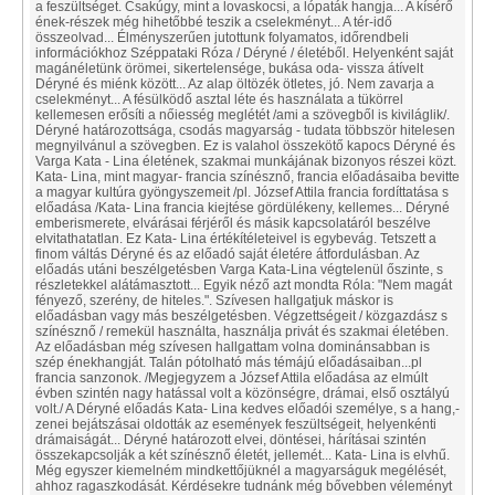
a feszültséget. Csakúgy, mint a lovaskocsi, a lópaták hangja... A kísérő
ének-részek még hihetőbbé teszik a cselekményt... A tér-idő
összeolvad... Élményszerűen jutottunk folyamatos, időrendbeli
információkhoz Széppataki Róza / Déryné / életéből. Helyenként saját
magánéletünk örömei, sikertelensége, bukása oda- vissza átívelt
Déryné és miénk között... Az alap öltözék ötletes, jó. Nem zavarja a
cselekményt... A fésülködő asztal léte és használata a tükörrel
kellemesen erősíti a nőiesség meglétét /ami a szövegből is kiviláglik/.
Déryné határozottsága, csodás magyarság - tudata többször hitelesen
megnyilvánul a szövegben. Ez is valahol összekötő kapocs Déryné és
Varga Kata - Lina életének, szakmai munkájának bizonyos részei közt.
Kata- Lina, mint magyar- francia színésznő, francia előadásaiba bevitte
a magyar kultúra gyöngyszemeit /pl. József Attila francia fordíttatása s
előadása /Kata- Lina francia kiejtése gördülékeny, kellemes... Déryné
emberismerete, elvárásai férjéről és másik kapcsolatáról beszélve
elvitathatatlan. Ez Kata- Lina értékítéleteivel is egybevág. Tetszett a
finom váltás Déryné és az előadó saját életére átfordulásban. Az
előadás utáni beszélgetésben Varga Kata-Lina végtelenül őszinte, s
részletekkel alátámasztott... Egyik néző azt mondta Róla: "Nem magát
fényező, szerény, de hiteles.". Szívesen hallgatjuk máskor is
előadásban vagy más beszélgetésben. Végzettségeit / közgazdász s
színésznő / remekül használta, használja privát és szakmai életében.
Az előadásban még szívesen hallgattam volna dominánsabban is
szép énekhangját. Talán pótolható más témájú előadásaiban...pl
francia sanzonok. /Megjegyzem a József Attila előadása az elmúlt
évben szintén nagy hatással volt a közönségre, drámai, első osztályú
volt./ A Déryné előadás Kata- Lina kedves előadói személye, s a hang,-
zenei bejátszásai oldották az események feszültségeit, helyenkénti
drámaiságát... Déryné határozott elvei, döntései, hárításai szintén
összekapcsolják a két színésznő életét, jellemét... Kata- Lina is elvhű.
Még egyszer kiemelném mindkettőjüknél a magyarságuk megélését,
ahhoz ragaszkodását. Kérdésekre tudnánk még bővebben véleményt