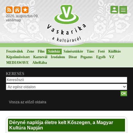
2026. augusztus 09.
vasárnap
Fesztiválok
Zene
Film
Színház
Színésztükör
Tánc
Fotó
Kiállítás
Képzőművészet
Karnevál
Irodalom
Divat
Pegazus
Egyéb
VZ
MEDIAWAVE
AlteRába
KERESÉS
Vissza az előző oldalra
Déryné naplója életre kelt Kőszegen, a Magyar
Kultúra Napján