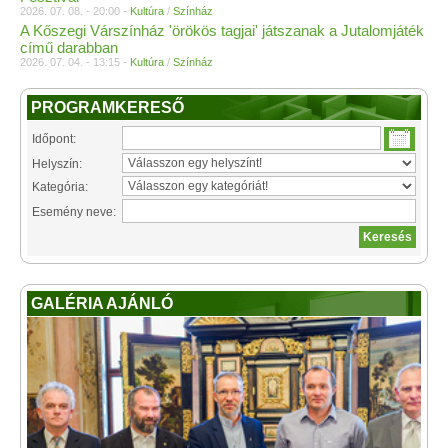
2026. 07. 08. - 20:00 -
Kultúra
/
Színház
A Kőszegi Várszínház 'örökös tagjai' játszanak a Jutalomjáték
című darabban
2026. 07. 04. - 13:15 -
Kultúra
/
Színház
PROGRAMKERESŐ
Időpont:
Helyszín:
Kategória:
Esemény neve:
GALÉRIA AJÁNLÓ