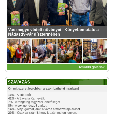
Vas megye védett növényei - Könyvbemutató a
Nádasdy-vár dísztermében
További galériák
SZAVAZÁS
Ön mit szeret legjobban a szombathelyi nyárban?
10%
- A Tófürdőt.
42%
- A Savaria Karnevált.
7%
- A rengeteg fagyizási lehetőséget.
8%
- A sok gondozott parkot.
14%
- A nyugalmat, amit a város atmoszférája áraszt.
20%
- Csak az számít, hogy igazán meleg legyen.