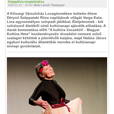
Képgaléria megtekintése
2026.01.23. - 03:30 |
Büki László 'Harlequin'
A Kőszegi Várszínház Lovagtermében keltette éltere
Déryné Széppataki Róza naplójának világát Varga Kata-
Lina egyszemélyes színpadi játékkal, Életjelenetek - két
színésznő életéből című kultúranapi ajándék-előadása. A
darab bemutatása előtt "A kultúra összeköt! - Magyar
Kultúra Hete" kezdeményezés részeként nemzeti színű
szalagot kötöttek a jelenlévők karjára, majd Halász János
egykori kulturális államtitkár mondta el kultúranapi
ünnepi gondolatait.