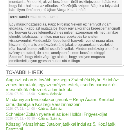
mondani... Mindenki, akivel beszéltem, örült és kifejezetten hálás volt,
hogy látta-hallhatta az előadást. Köszönjük szépen! Várjuk a folytatást
bármilyen témában, műfajban Varga Kata-Linától!
Terdi Tamás
2026.01.25. - 14:18
Egy másik hozzászólás, Papp Piroska: Nekem ez nem volt vidám
előadás, inkább azt mutatta be, hogy egy a korához képest emancipált
nő, hogyan képes felemelkedni és milyen szomorúan éli meg, amikor
elmúlik fiatalsága, nem kap már szerepeket és kénytelen
visszavonulni. Mindezektől függetlenül hagyott nyomot maga után,
hiszen még ma is emlékszünk rá, díjakat, programokat neveztek el
róla, hazai és nemzetközi csodálói voltak. Minden nehézség ellenére
szárnyalni tudott, de a kor, amelyben élt nem becsülte eléggé.
Szomorú, hogy élete vége így alakult, hogy amilyen magasra
emelkedett, olyan gyorsan hullott alá csillaga.
TOVÁBBI HÍREK
Augusztusban is tovább pezseg a Zsámbéki Nyári Színház:
zenés bemutató, egyszemélyes estek, csodás párosok és
mesehősök érkeznek a lombok alá
2026. 07. 30. - 15:00 -
Kultúra
/
Színház
Mindannyian kerülőutakon járunk – Rényi Ádám: Kerülőút
című darabja a Kőszegi Várszínházban
2026. 07. 21. - 14:00 -
Kultúra
/
Színház
Schneider Zoltán nyerte el az idei Hollósi Frigyes-díjat
2026. 07. 12. - 03:30 -
Kultúra
/
Színház
Kőszegi Várszínház: Jutalomjátékkal indul az 5. KözJáték
Fesztivál