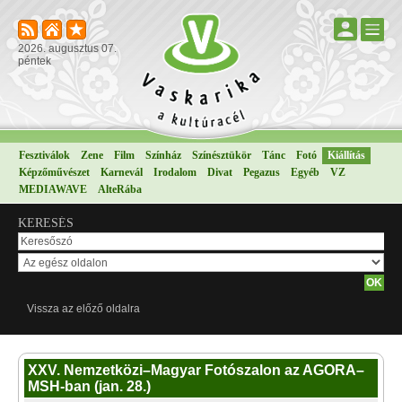
2026. augusztus 07.
péntek
Fesztiválok
Zene
Film
Színház
Színésztükör
Tánc
Fotó
Kiállítás
Képzőművészet
Karnevál
Irodalom
Divat
Pegazus
Egyéb
VZ
MEDIAWAVE
AlteRába
KERESÉS
Vissza az előző oldalra
XXV. Nemzetközi–Magyar Fotószalon az AGORA–
MSH-ban (jan. 28.)