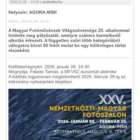
2026.01.26. - 14:00 |
vaskarika.hu
Helyszín: AGORA-MSH
Dátum: 2026.01.28 - 02.28.
A Magyar Fotóművészek Világszövetsége 25. alkalommal
hirdette meg pályázatát, amelyre számos kiemelkedő
alkotás érkezett. A független zsűri több kategóriából
válogatva közel 50 fotót mutat be egy különleges tárlat
részeként.
Kiállításmegnyitó: 2026. január 28. 16:30
Megnyitja: Fekete Tamás, a MFVSZ dunántúli alelnöke
A kiállítás ingyenesen megtekinthető 2026. február 28‑ig az
intézmény nyitvatartási idejében.