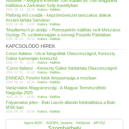
Nővérek – Megnyílt Krenner Tóth Katalin és Tóth Magdolna
kiállítása a Zarkaházi Szily-kastélyban
2026. 06. 14. - 20:35 -
Kultúra
/
Kiállítás
Plafonig érő csodák - képzőművészet tanszakos diákok
évzáró tárlata Sárváron
2026. 06. 06. - 13:00 -
Kultúra
/
Kiállítás
'Maulbertsch jó utódja' – Retrospektív kiállítás nyílt Mészáros
György 75. születésnapján a sümegi Püspöki Palotában
2026. 06. 03. - 00:10 -
Kultúra
/
Kiállítás
KAPCSOLÓDÓ HÍREK
Corso Italiano - Utcai fotográfiák Olaszországról, Kereszty
Gábor kameráján keresztül
2026. 07. 05. - 21:15 -
Kultúra
/
Kiállítás
'Corso Italiano' - Kereszty Gábor fotótárlata Olaszországról
2026. 07. 01. - 01:00 -
Kultúra
/
Kiállítás
ENNEAD: FineArt fotók fénypompája a moziban
2026. 06. 26. - 16:30 -
Kultúra
/
Kiállítás
Varázslatos Magyarország - A Magyar Természetfotó
Nagydíja 2025
2026. 05. 07. - 15:00 -
Kultúra
/
Kiállítás
Folyamatos jelen - Büki László állandó fotókiállítása a Büki
MSK-ban
2026. 04. 29. - 20:00 -
Kultúra
/
Kiállítás
Agora-MSH
AGORA_Savaria
fotótárlat
MFVSZ
Szombathely