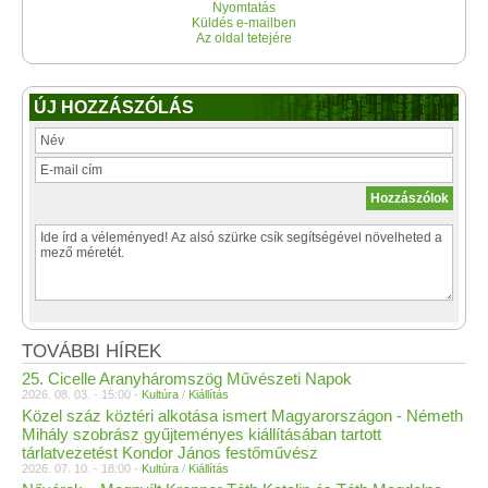
Nyomtatás
Küldés e-mailben
Az oldal tetejére
ÚJ HOZZÁSZÓLÁS
TOVÁBBI HÍREK
25. Cicelle Aranyháromszög Művészeti Napok
2026. 08. 03. - 15:00 -
Kultúra
/
Kiállítás
Közel száz köztéri alkotása ismert Magyarországon - Németh
Mihály szobrász gyűjteményes kiállításában tartott
tárlatvezetést Kondor János festőművész
2026. 07. 10. - 18:00 -
Kultúra
/
Kiállítás