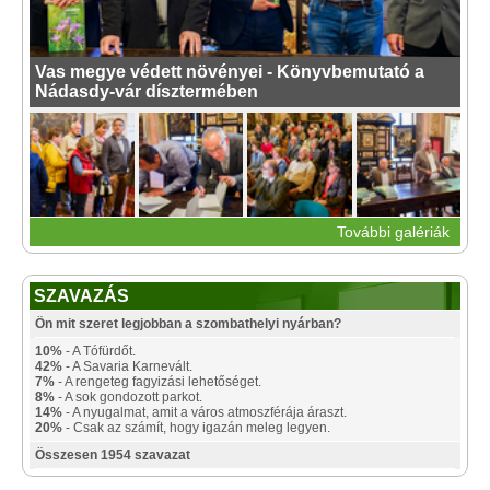
Vas megye védett növényei - Könyvbemutató a
Nádasdy-vár dísztermében
További galériák
SZAVAZÁS
Ön mit szeret legjobban a szombathelyi nyárban?
10%
- A Tófürdőt.
42%
- A Savaria Karnevált.
7%
- A rengeteg fagyizási lehetőséget.
8%
- A sok gondozott parkot.
14%
- A nyugalmat, amit a város atmoszférája áraszt.
20%
- Csak az számít, hogy igazán meleg legyen.
Összesen 1954 szavazat