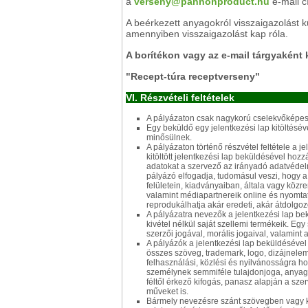
a
verseny@pannonproduct.hu
e-mail c
A beérkezett anyagokról visszaigazolást k
amennyiben visszaigazolást kap róla.
A borítékon vagy az e-mail tárgyaként k
"Recept-túra receptverseny"
VI. Részvételi feltételek
A pályázaton csak nagykorú cselekvőképes 
Egy beküldő egy jelentkezési lap kitöltésé
minősülnek.
A pályázaton történő részvétel feltétele a j
kitöltött jelentkezési lap beküldésével ho
adatokat a szervező az irányadó adatvédelm
pályázó elfogadja, tudomásul veszi, hogy a
felületein, kiadványaiban, általa vagy k
valamint médiapartnereik online és nyomtato
reprodukálhatja akár eredeti, akár átdolgoz
A pályázatra nevezők a jelentkezési lap bek
kivétel nélkül saját szellemi termékeik. E
szerzői jogával, morális jogaival, valamint
A pályázók a jelentkezési lap beküldésével
összes szöveg, trademark, logo, dizájnelem
felhasználási, közlési és nyilvánosságra 
személynek semmiféle tulajdonjoga, anyagi
féltől érkező kifogás, panasz alapján a szer
műveket is.
Bármely nevezésre szánt szövegben vagy kép