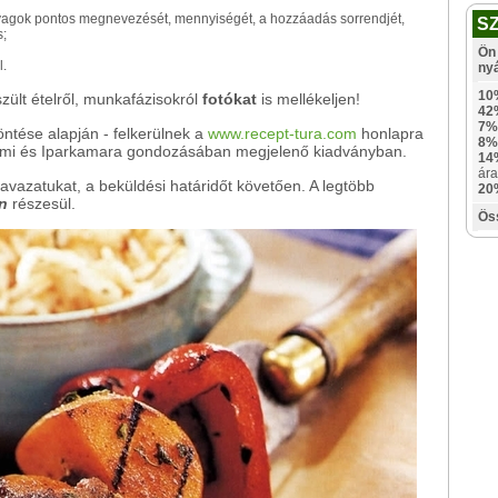
panyagok pontos megnevezését, mennyiségét, a hozzáadás sorrendjét,
S
s;
Ön 
l.
ny
10
ült ételről, munkafázisokról
fotókat
is mellékeljen!
42
7%
öntése alapján - felkerülnek a
www.recept-tura.com
honlapra
8%
lmi és Iparkamara gondozásában megjelenő kiadványban.
14
ára
zavazatukat, a beküldési határidőt követően. A legtöbb
20
n
részesül.
Ös