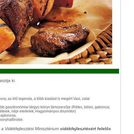
sztja ki.
ony, az élő legenda, a több kiadást is megért Vasi, zalai
 több gasztronómiai tárgyú könyv társszerzője (Rétes, béles, gabonca;
ételek, népi eledelek; Hagyományos disznótor)
ulajdonosa,
 konyhafőnöke.
, a Vidékfejlesztési Minisztérium
vidékfejlesztésért felelős