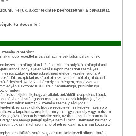
ímre.
üldünk. Kérjük, akkor tekintse beérkezettnek a pályázatát,
érjük, tüntesse fel:
személy vehet részt.
vel akár több recepttel is pályázhat, melyek külön pályaműnek
elentkezési lap hiánytalan kitöltése. Minden pályázó a hiánytalanul
zzájárul ahhoz, hogy a jelentkezési lapon megadott személyes
i és jogszabályi előírásoknak megfelelően kezelje, tárolja. A
 beküldött recepteket és képeket a szervező termékein, hirdetési
özreműködésével szervezett bármely eseményen, rendezvényen
tt, egyéb elektronikus felületein bemutathatja, publikálhatja,
ott formában.
üldésével kijelentik, hogy az általuk beküldött receptek és képek
gy személyben kizárólagosan rendelkeznek azok tulajdonjogával,
 azok nem sértik harmadik személy személyiségi jogait.
 kijelentik és szavatolják, hogy a recepteken és képeken szereplő
, illetve a képeken szereplő bármilyen tárgy, személy vagy motívum
hozási jogával írásban is rendelkeznek, azokkal szemben harmadik
 vagy nem anyagi jellegű igénye nem áll fenn. Bármilyen harmadik
vező indoklás nélkül azonnal törölheti és kizárhatja a már közzétett
ben az elküldés során vagy az után keletkezett hibáért, kárért,