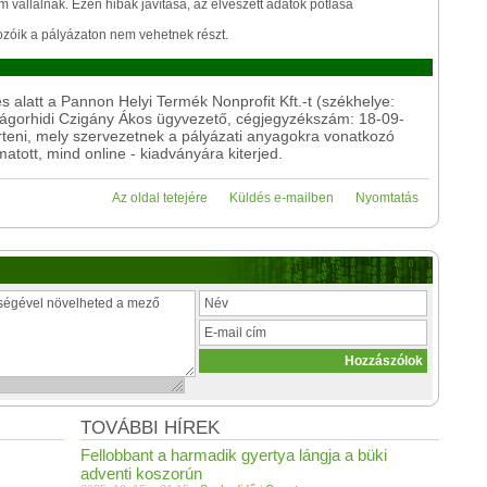
 vállalnak. Ezen hibák javítása, az elveszett adatok pótlása
tozóik a pályázaton nem vehetnek részt.
 alatt a Pannon Helyi Termék Nonprofit Kft.-t (székhelye:
 Zágorhidi Czigány Ákos ügyvezető, cégjegyzékszám: 18-09-
teni, mely szervezetnek a pályázati anyagokra vonatkozó
atott, mind online - kiadványára kiterjed.
Az oldal tetejére
Küldés e-mailben
Nyomtatás
TOVÁBBI HÍREK
Fellobbant a harmadik gyertya lángja a büki
adventi koszorún