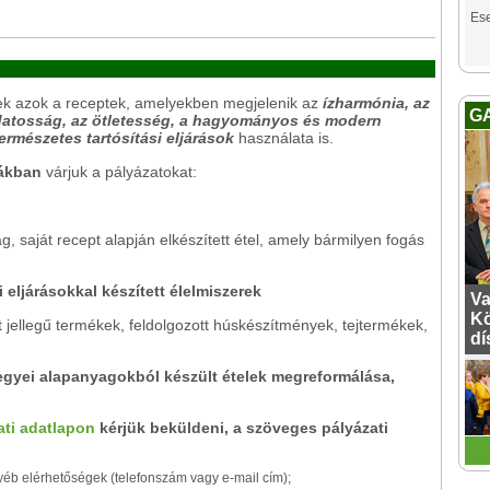
Es
nek azok a receptek, amelyekben megjelenik az
ízharmónia, az
G
atosság, az ötletesség, a hagyományos és modern
természetes tartósítási eljárások
használata is.
iákban
várjuk a pályázatokat:
ag, saját recept alapján elkészített étel, amely bármilyen fogás
 eljárásokkal készített élelmiszerek
Va
Kö
lt jellegű termékek, feldolgozott húskészítmények, tejtermékek,
dí
megyei alapanyagokból készült ételek megreformálása,
ati adatlapon
kérjük beküldeni, a szöveges pályázati
egyéb elérhetőségek (telefonszám vagy e-mail cím);