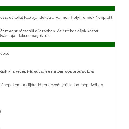
eszt és tollat kap ajándékba a Pannon Helyi Termék Nonprofit
ét recept
részesül díjazásban. Az értékes díjak között
ívás, ajándékcsomagok, stb.
ideje:
etjük ki a
recept-tura.com és a pannonproduct.hu
rhetőségeken - a díjátadó rendezvényről külön meghívóban
9