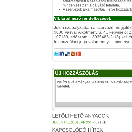
adatvesztésért a szervezők felelősséget nem
minden esetben a pályázó feladata.
A szervezők alkalmazottai, illetve hozzátar
VII. Értelmező rendelkezések
Jelen szabályzatban a szervező megjelölés
9800 Vasvár Alkotmány u. 4., képviselő:
107189, adószám: 13935483-2-18) kell ér
felhasználási joga valamennyi - mind nyom
ÚJ HOZZÁSZÓLÁS
LETÖLTHETŐ ANYAGOK
JELENTKEZÉSI LAP.doc
- [871KB]
KAPCSOLÓDÓ HÍREK