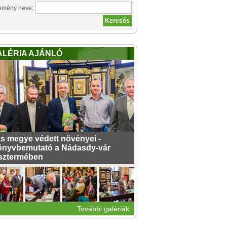
emény neve:
ALÉRIA AJÁNLÓ
s megye védett növényei -
nyvbemutató a Nádasdy-vár
sztermében
További galériák