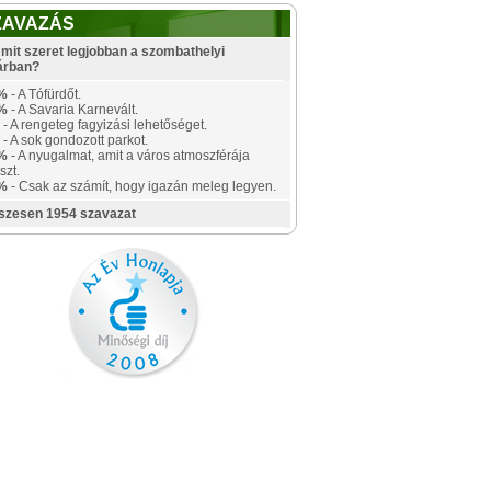
ZAVAZÁS
mit szeret legjobban a szombathelyi
árban?
%
- A Tófürdőt.
%
- A Savaria Karnevált.
- A rengeteg fagyizási lehetőséget.
- A sok gondozott parkot.
%
- A nyugalmat, amit a város atmoszférája
szt.
%
- Csak az számít, hogy igazán meleg legyen.
szesen 1954 szavazat