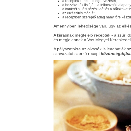
a receptek konkrét megnevezését;
a hozzávalók listáját - a felhasznált ala
a konkrét sütési-főzési időt és a hőfokokat i
az elkészítés módját;
a receptben szereplő adag hány főre készü
Amennyiben lehetősége van, úgy az elkész
A kiírásnak megfelelő receptek - a zsűri d
és megjelennek a Vas Megyei Kereskede
A pályázatokra az olvasók is leadhatják s
szavazatot szerző recept
közönségdíjba