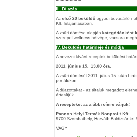
III. Díjazás
Az
első 20 beküldő
egyedi bevásárló-not
Kft. felajánlásában.
A zsűri döntése alapján
kategóriánként k
szerepel wellness hétvége, vacsora megh
IV. Beküldés határideje és módja
A nevezni kívánt receptek beküldési határ
2011. június 15., 13.00 óra.
A zsűri döntését 2011. július 15. után hird
portálokon.
A díjazottakat - az általuk megadott elé
értesítjük.
A recepteket az alábbi címre várjuk:
Pannon Helyi Termék Nonprofit Kft.
9700 Szombathely, Horváth Boldizsár krt.
VAGY