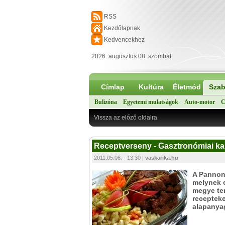
RSS
Kezdőlapnak
Kedvencekhez
2026. augusztus 08. szombat
Címlap
Kultúra
Életmód
Szab
Bulizóna
Egyetemi mulatságok
Auto-motor
C
Vissza az előző oldalra
Receptverseny - Gasztronómiai k
2011.05.06. - 13:30 |
vaskarika.hu
A Pannon 
melynek c
megye ter
recepteket
alapanyag