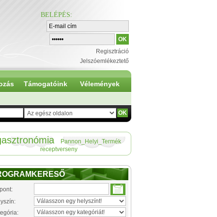
BELÉPÉS
:
Regisztráció
Jelszóemlékeztető
ozás
Támogatóink
Vélemények
gasztronómia
Pannon_Helyi_Termék
receptverseny
ROGRAMKERESŐ
pont:
yszín:
egória: