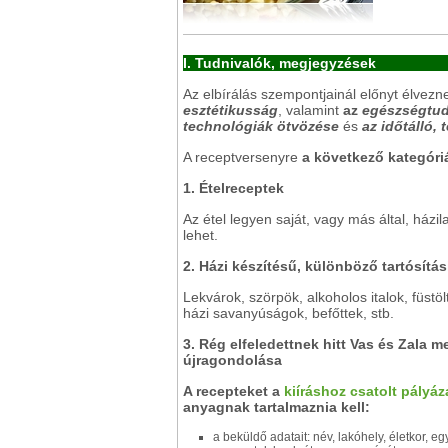
I. Tudnivalók, megjegyzések
Az elbírálás szempontjainál előnyt élvez
esztétikusság
, valamint
az
egészségtud
technológiák ötvözése
és
az időtálló, 
A receptversenyre
a következő kategór
1.
Ételreceptek
Az étel legyen saját, vagy más által, házil
lehet.
2.
Házi készítésű, különböző tartósítási
Lekvárok, szörpök, alkoholos italok, füstö
házi savanyúságok, befőttek, stb.
3.
Rég elfeledettnek hitt Vas és Zala 
újragondolása
A recepteket a
kiíráshoz csatolt pályáz
anyagnak tartalmaznia kell:
a beküldő adatait: név, lakóhely, életkor, 