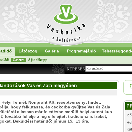
adidő
Látószög
Galéria
Programajánló
Tehetséggond
saládi
Gasztro
Ajándéktipp
KERESÉS
alandozások Vas és Zala megyében
Helyi Termék Nonprofit Kft. receptversenyt hirdet,
P
élja, hogy felkutassa, és csokorba gyűjtse Vas és Zala
ületéről a lassan már feledésbe merülő helyi autentikus
Idő
; továbbá fellelje a rég elfelejtett tradicionális ízeket,
okat. Beküldési határidő: június 15., 13 óra.
Hel
Kat