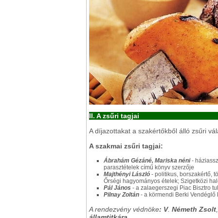
II. A zsűri tagjai
A díjazottakat a szakértőkből álló zsűri vála
A szakmai zsűri tagjai:
Ábrahám Gézáné, Mariska néni
- háziassz
parasztételek című könyv szerzője
Majthényi László
- politikus, borszakértő,
Őrségi hagyományos ételek; Szigetközi hal
Pál János
- a zalaegerszegi Piac Bisztro t
Pilnay Zoltán
- a körmendi Berki Vendéglő
A rendezvény védnöke
:
V
.
Németh Zsolt
államtitkára.