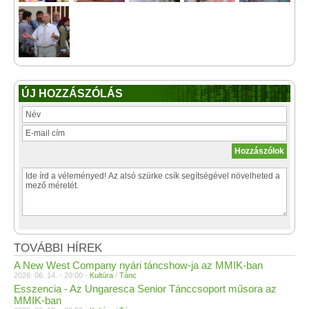
ÚJ HOZZÁSZÓLÁS
TOVÁBBI HÍREK
A New West Company nyári táncshow-ja az MMIK-ban
2026. 06. 14. - 20:00 -
Kultúra
/
Tánc
Esszencia - Az Ungaresca Senior Tánccsoport műsora az
MMIK-ban