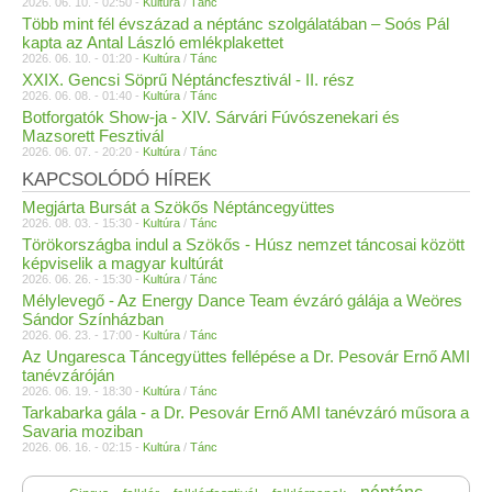
2026. 06. 10. - 02:50 -
Kultúra
/
Tánc
Több mint fél évszázad a néptánc szolgálatában – Soós Pál
kapta az Antal László emlékplakettet
2026. 06. 10. - 01:20 -
Kultúra
/
Tánc
XXIX. Gencsi Söprű Néptáncfesztivál - II. rész
2026. 06. 08. - 01:40 -
Kultúra
/
Tánc
Botforgatók Show-ja - XIV. Sárvári Fúvószenekari és
Mazsorett Fesztivál
2026. 06. 07. - 20:20 -
Kultúra
/
Tánc
KAPCSOLÓDÓ HÍREK
Megjárta Bursát a Szökős Néptáncegyüttes
2026. 08. 03. - 15:30 -
Kultúra
/
Tánc
Törökországba indul a Szökős - Húsz nemzet táncosai között
képviselik a magyar kultúrát
2026. 06. 26. - 15:30 -
Kultúra
/
Tánc
Mélylevegő - Az Energy Dance Team évzáró gálája a Weöres
Sándor Színházban
2026. 06. 23. - 17:00 -
Kultúra
/
Tánc
Az Ungaresca Táncegyüttes fellépése a Dr. Pesovár Ernő AMI
tanévzáróján
2026. 06. 19. - 18:30 -
Kultúra
/
Tánc
Tarkabarka gála - a Dr. Pesovár Ernő AMI tanévzáró műsora a
Savaria moziban
2026. 06. 16. - 02:15 -
Kultúra
/
Tánc