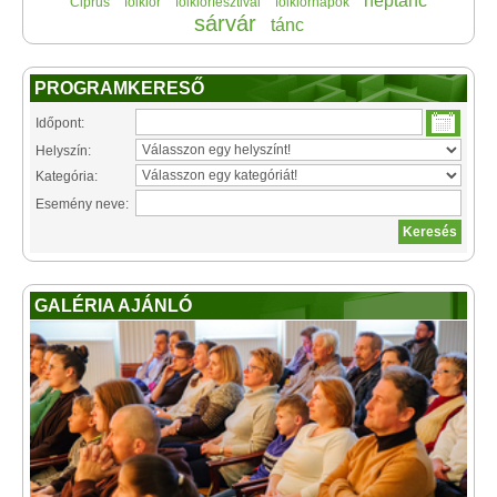
néptánc
Ciprus
folklór
folklórfesztivál
folklórnapok
sárvár
tánc
PROGRAMKERESŐ
Időpont:
Helyszín:
Kategória:
Esemény neve:
GALÉRIA AJÁNLÓ