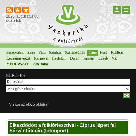
2026. augusztus 06.
csütörtök
Fesztiválok
Zene
Film
Színház
Színésztükör
Tánc
Fotó
Kiállítás
Képzőművészet
Karnevál
Irodalom
Divat
Pegazus
Egyéb
VZ
MEDIAWAVE
AlteRába
KERESÉS
Vissza az előző oldalra
Elkezdődött a folklórfesztivál - Ciprus lépett fel
Sárvár főterén (fotóriport)