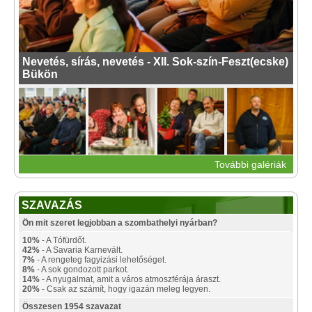
Nevetés, sírás, nevetés - XII. Sok-szín-Feszt(ecske)
Bükön
További galériák
SZAVAZÁS
Ön mit szeret legjobban a szombathelyi nyárban?
10%
- A Tófürdőt.
42%
- A Savaria Karnevált.
7%
- A rengeteg fagyizási lehetőséget.
8%
- A sok gondozott parkot.
14%
- A nyugalmat, amit a város atmoszférája áraszt.
20%
- Csak az számít, hogy igazán meleg legyen.
Összesen 1954 szavazat