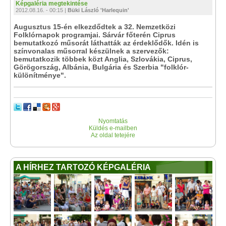
Képgaléria megtekintése
2012.08.16. - 00:15 |
Büki László 'Harlequin'
Augusztus 15-én elkezdődtek a 32. Nemzetközi
Folklórnapok programjai. Sárvár főterén Ciprus
bemutatkozó műsorát láthatták az érdeklődők. Idén is
színvonalas műsorral készülnek a szervezők:
bemutatkozik többek közt Anglia, Szlovákia, Ciprus,
Görögország, Albánia, Bulgária és Szerbia "folklór-
különítménye".
Nyomtatás
Küldés e-mailben
Az oldal tetejére
A HÍRHEZ TARTOZÓ KÉPGALÉRIA