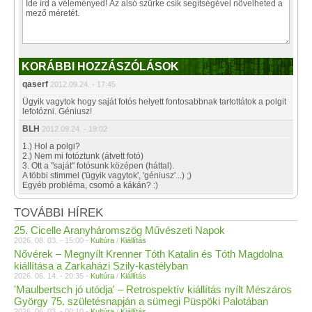
KORÁBBI HOZZÁSZÓLÁSOK
qaserf
2012.09.24. - 17:45
Ügyik vagytok hogy saját fotós helyett fontosabbnak tartottátok a polgit
lefotózni. Géniusz!
BLH
2012.09.24. - 19:02
1.) Hol a polgi?
2.) Nem mi fotóztunk (átvett fotó)
3. Ott a "saját" fotósunk középen (háttal).
A többi stimmel ('ügyik vagytok', 'géniusz'...) ;)
Egyéb probléma, csomó a kákán? :)
TOVÁBBI HÍREK
25. Cicelle Aranyháromszög Művészeti Napok
2026. 08. 03. - 15:00 -
Kultúra
/
Kiállítás
Nővérek – Megnyílt Krenner Tóth Katalin és Tóth Magdolna
kiállítása a Zarkaházi Szily-kastélyban
2026. 06. 14. - 20:35 -
Kultúra
/
Kiállítás
'Maulbertsch jó utódja' – Retrospektív kiállítás nyílt Mészáros
György 75. születésnapján a sümegi Püspöki Palotában
2026. 06. 03. - 00:10 -
Kultúra
/
Kiállítás