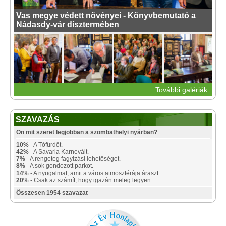
Vas megye védett növényei - Könyvbemutató a
Nádasdy-vár dísztermében
További galériák
SZAVAZÁS
Ön mit szeret legjobban a szombathelyi nyárban?
10%
- A Tófürdőt.
42%
- A Savaria Karnevált.
7%
- A rengeteg fagyizási lehetőséget.
8%
- A sok gondozott parkot.
14%
- A nyugalmat, amit a város atmoszférája áraszt.
20%
- Csak az számít, hogy igazán meleg legyen.
Összesen 1954 szavazat