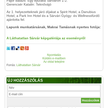
Pajor Balázs: Egy éjszaka Sárváron 1-2.
Gerencsér Katalin: Teknővájó
Az 1. helyezetteknek járó díjakat a Spirit Hotel, a Danubius
Hotel, a Park Inn Hotel és a Sárvári Gyógy- és Wellnessfürdő
ajánlotta fel.
Lapunk munkatársának, Makrai Tamásnak nyertes fotója:
A Láthatatlan Sárvár képgalériája az eseményről
Nyomtatás
Küldés e-mailben
Az oldal tetejére
Forrás:
Láthatatlan Sárvár
ÚJ HOZZÁSZÓLÁS