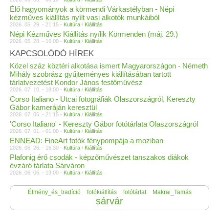
Élő hagyományok a körmendi Várkastélyban - Népi
kézműves kiállítás nyílt vasi alkotók munkáiból
2026. 05. 29. - 21:15 -
Kultúra
/
Kiállítás
Népi Kézműves Kiállítás nyílik Körmenden (máj. 29.)
2026. 05. 28. - 16:00 -
Kultúra
/
Kiállítás
KAPCSOLÓDÓ HÍREK
Közel száz köztéri alkotása ismert Magyarországon - Németh
Mihály szobrász gyűjteményes kiállításában tartott
tárlatvezetést Kondor János festőművész
2026. 07. 10. - 18:00 -
Kultúra
/
Kiállítás
Corso Italiano - Utcai fotográfiák Olaszországról, Kereszty
Gábor kameráján keresztül
2026. 07. 05. - 21:15 -
Kultúra
/
Kiállítás
'Corso Italiano' - Kereszty Gábor fotótárlata Olaszországról
2026. 07. 01. - 01:00 -
Kultúra
/
Kiállítás
ENNEAD: FineArt fotók fénypompája a moziban
2026. 06. 26. - 16:30 -
Kultúra
/
Kiállítás
Plafonig érő csodák - képzőművészet tanszakos diákok
évzáró tárlata Sárváron
2026. 06. 06. - 13:00 -
Kultúra
/
Kiállítás
Élmény_és_tradíció
fotókiállítás
fotótárlat
Makrai_Tamás
sárvár