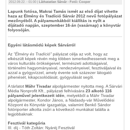
2012.09.22. - 01:00 |
Láthatatlan Sárvár - Fotó: Cooper
Lapunk fotósa, Makrai Tamás ismét az első díjat vihette
haza az Élmény és Tradíció Sárvár 2012 nevű fotópályázat
mezőnyéből. A pályamunkákból kiállítás is nyílt a
díjátadó napján, szeptember 16-án (vasárnap) a könyvtár
folyosóján.
Egyéni látásmódú képek Sárvárról
Az
"Élmény és Tradíció"
pályázat célja az volt, hogy az
elkészült képek révén még többen ismerkedhessenek meg a
város kulturális örökségeivel, természeti adottságaival,
történelmi hagyományaival, rendezvényeivel, fesztiváljaival és
azzal a gyógyvízzel, amely évente sok százezer látogató
pihenését, kikapcsolódását, gyógyulását segíti.
A tárlatot
Máhr Tivadar
alpolgármester nyitotta meg. A Sárvári
Média Nonprofit Kft., pályázati felhívására
23 alkotó 116
pályaművel jelentkezett idén
, melyekből a Máhr Tivadar
alpolgármester, Kondor János, a Nádasdy-vár Művelődési
Központ és Könyvtár igazgatója, valamint Benkő Sándor
fotóriporter alkotta zsűri a következő munkákat találta a
legjobbaknak:
Fesztivál kategória
III. díj - Tóth Zoltán: Nyáréj Fesztivál