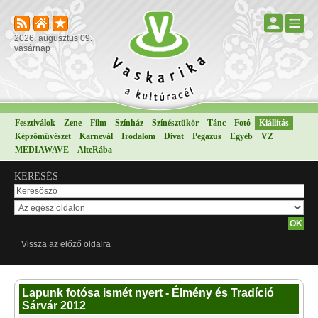
2026. augusztus 09.
vasárnap
Fesztiválok
Zene
Film
Színház
Színésztükör
Tánc
Fotó
Kiállítás
Képzőművészet
Karnevál
Irodalom
Divat
Pegazus
Egyéb
VZ
MEDIAWAVE
AlteRába
KERESÉS
Vissza az előző oldalra
Lapunk fotósa ismét nyert - Élmény és Tradíció
Sárvár 2012