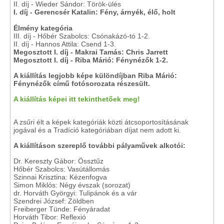
II. díj - Wieder Sándor: Török-ülés
I. díj - Gerencsér Katalin: Fény, árnyék, élő, holt
Élmény kategória
III. díj - Hőbér Szabolcs: Csónakázó-tó 1-2.
II. díj - Hannos Attila: Csend 1-3.
Megosztott I. díj -
Makrai Tamás: Chris Jarrett
Megosztott I. díj -
Riba Márió: Fénynézők 1-2.
A kiállítás legjobb képe különdíjban Riba Márió:
Fénynézők című fotósorozata részesült.
A kiállítás képei itt tekinthetőek meg!
A zsűri élt a képek kategóriák közti átcsoportosításának
jogával és a Tradíció kategóriában díjat nem adott ki.
A kiállításon szereplő további pályaművek alkotói:
Dr. Kereszty Gábor: Össztűz
Hőbér Szabolcs: Vasútállomás
Szinnai Krisztina: Kézenfogva
Simon Miklós: Négy évszak (sorozat)
dr. Horváth Györgyi: Tulipánok és a vár
Szendrei József: Zöldben
Freiberger Tünde: Fényáradat
Horváth Tibor: Reflexió