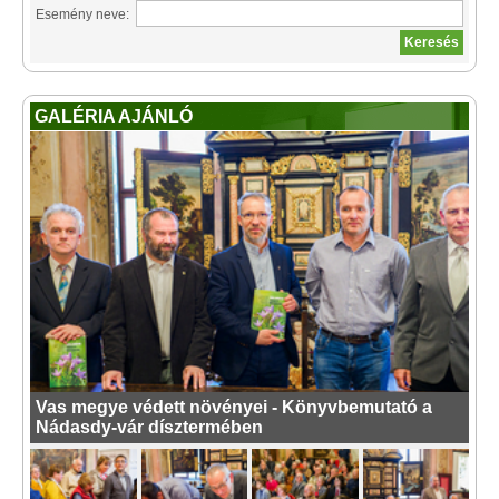
Esemény neve:
GALÉRIA AJÁNLÓ
Vas megye védett növényei - Könyvbemutató a
Nádasdy-vár dísztermében