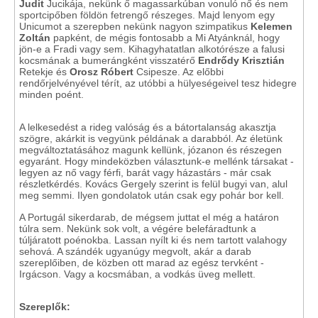
Judit
Jucikája, nekünk ő magassarkúban vonuló nő és nem
sportcipőben földön fetrengő részeges. Majd lenyom egy
Unicumot a szerepben nekünk nagyon szimpatikus
Kelemen
Zoltán
papként, de mégis fontosabb a Mi Atyánknál, hogy
jön-e a Fradi vagy sem. Kihagyhatatlan alkotórésze a falusi
kocsmának a bumerángként visszatérő
Endrődy Krisztián
Retekje és
Orosz Róbert
Csipesze. Az előbbi
rendőrjelvényével térít, az utóbbi a hülyeségeivel tesz hidegre
minden poént.
A lelkesedést a rideg valóság és a bátortalanság akasztja
szögre, akárkit is vegyünk példának a darabból. Az életünk
megváltoztatásához magunk kellünk, józanon és részegen
egyaránt. Hogy mindeközben választunk-e mellénk társakat -
legyen az nő vagy férfi, barát vagy házastárs - már csak
részletkérdés. Kovács Gergely szerint is felül bugyi van, alul
meg semmi. Ilyen gondolatok után csak egy pohár bor kell.
A Portugál sikerdarab, de mégsem juttat el még a határon
túlra sem. Nekünk sok volt, a végére belefáradtunk a
túljáratott poénokba. Lassan nyílt ki és nem tartott valahogy
sehová. A szándék ugyanúgy megvolt, akár a darab
szereplőiben, de közben ott marad az egész tervként -
Irgácson. Vagy a kocsmában, a vodkás üveg mellett.
Szereplők: