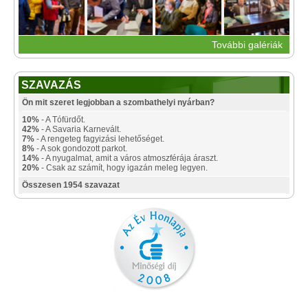
További galériák
SZAVAZÁS
Ön mit szeret legjobban a szombathelyi nyárban?
10%
- A Tófürdőt.
42%
- A Savaria Karnevált.
7%
- A rengeteg fagyizási lehetőséget.
8%
- A sok gondozott parkot.
14%
- A nyugalmat, amit a város atmoszférája áraszt.
20%
- Csak az számít, hogy igazán meleg legyen.
Összesen 1954 szavazat