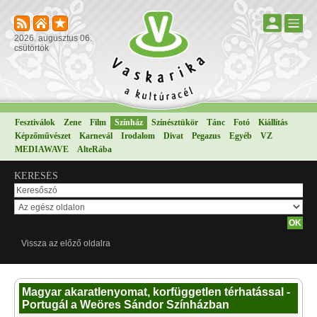
2026. augusztus 06.
csütörtök
Fesztiválok
Zene
Film
Színház
Színésztükör
Tánc
Fotó
Kiállítás
Képzőművészet
Karnevál
Irodalom
Divat
Pegazus
Egyéb
VZ
MEDIAWAVE
AlteRába
KERESÉS
Vissza az előző oldalra
Magyar akaratlenyomat, korfüggetlen térhatással -
Portugál a Weöres Sándor Színházban