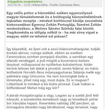
Képgaléria megtekintése
2013.05.06. - 12:00 |
Kánya Dóra - Fotók: Csizmazia Ákos
Egy velős pofon a háromlábú széken egyensúlyozó
magyar társadalomnak és a boldogság káoszelméletének
lejáratlan receptje - mindezt kisfröccsel kínálja szocialista
kiskocsmában Egressy Zoltán Portugálja, Szerémi Zoltán
rendezésében, a Weöres Sándor Színház falai között.
Tragikomédia ez időgép nélkül is - ha már sírva vigad a
magyar, miért ne tehetné ezt piásan?
Így képzeltük, és ilyen volt a szoci kiskocsmahangulat, tudják:
kockás abrosz, rozoga székek, ebben az esetben
Ferencváros színben pompázó díszítés, a sarokban egy
állandó vendéggel, a pult mögött a kocsmáros kedves
lányával, műbajusszal és nyúlfarkas kulcstartóval. Aztán
kérünk kétszer két dekát a pirosból, zenés felárral, és máris
leülhetünk Horváth Ákos műanyagpoharas Sátánja mellé egy
pálinkára vagy Unicumra. Ha nem borzongtak bele a
töménybe, jöhet még egy, most dupla. Ez is megvan?
Löttyintsük le mindezt a kis bubis pirossal. Csak halkan a
böffentéssel! Mehet még egy kör?
A darab mozgatórugója a vágy. Legyen az a szebb jövő felé
irányuló, a szerelembe temetkező vagy az következő pohár
bor irányába hajazó. Keserédes valóság 180 percben, az
önmagukra ébredés nagy kérdéseivel, nagy terveivel, nagy