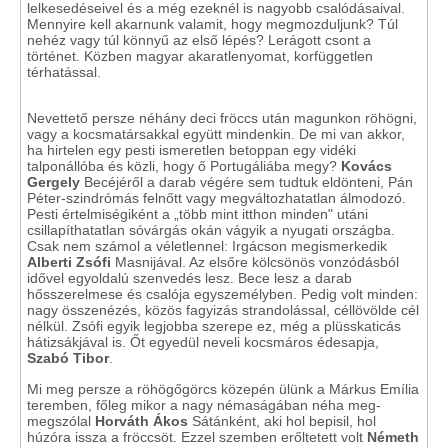
lelkesedéseivel és a még ezeknél is nagyobb csalódásaival.
Mennyire kell akarnunk valamit, hogy megmozduljunk? Túl
nehéz vagy túl könnyű az első lépés? Lerágott csont a
történet. Közben magyar akaratlenyomat, korfüggetlen
térhatással.
Nevettető persze néhány deci fröccs után magunkon röhögni,
vagy a kocsmatársakkal együtt mindenkin. De mi van akkor,
ha hirtelen egy pesti ismeretlen betoppan egy vidéki
talponállóba és közli, hogy ő Portugáliába megy?
Kovács
Gergely
Becéjéről a darab végére sem tudtuk eldönteni, Pán
Péter-szindrómás felnőtt vagy megváltozhatatlan álmodozó.
Pesti értelmiségiként a „több mint itthon minden" utáni
csillapíthatatlan sóvárgás okán vágyik a nyugati országba.
Csak nem számol a véletlennel: Irgácson megismerkedik
Alberti Zsófi
Masnijával. Az elsőre kölcsönös vonzódásból
idővel egyoldalú szenvedés lesz. Bece lesz a darab
hősszerelmese és csalója egyszemélyben. Pedig volt minden:
nagy összenézés, közös fagyizás strandolással, céllövölde cél
nélkül. Zsófi egyik legjobba szerepe ez, még a plüsskaticás
hátizsákjával is. Őt egyedül neveli kocsmáros édesapja,
Szabó Tibor
.
Mi meg persze a röhögőgörcs közepén ülünk a Márkus Emília
teremben, főleg mikor a nagy némaságában néha meg-
megszólal
Horváth Ákos
Sátánként, aki hol bepisil, hol
húzóra issza a fröccsöt. Ezzel szemben erőltetett volt
Németh