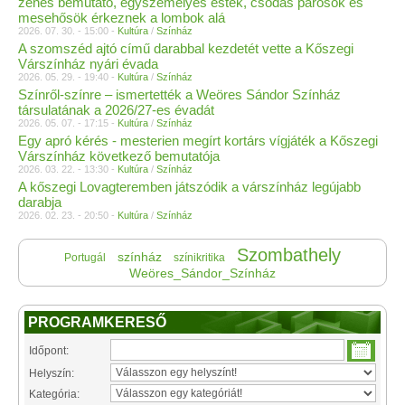
zenés bemutató, egyszemélyes estek, csodás párosok és
mesehősök érkeznek a lombok alá
2026. 07. 30. - 15:00 -
Kultúra
/
Színház
A szomszéd ajtó című darabbal kezdetét vette a Kőszegi
Várszínház nyári évada
2026. 05. 29. - 19:40 -
Kultúra
/
Színház
Színről-színre – ismertették a Weöres Sándor Színház
társulatának a 2026/27-es évadát
2026. 05. 07. - 17:15 -
Kultúra
/
Színház
Egy apró kérés - mesterien megírt kortárs vígjáték a Kőszegi
Várszínház következő bemutatója
2026. 03. 22. - 13:30 -
Kultúra
/
Színház
A kőszegi Lovagteremben játszódik a várszínház legújabb
darabja
2026. 02. 23. - 20:50 -
Kultúra
/
Színház
Szombathely
színház
Portugál
színikritika
Weöres_Sándor_Színház
PROGRAMKERESŐ
Időpont:
Helyszín:
Kategória: