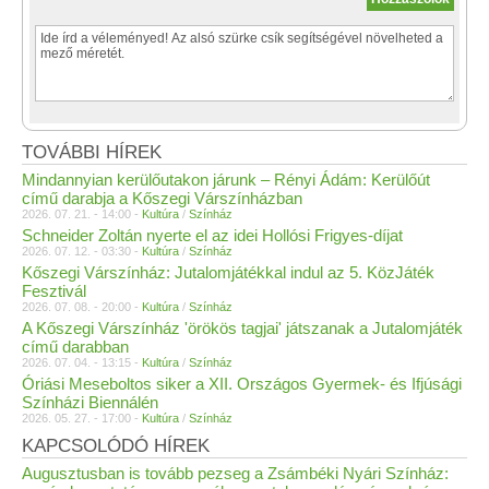
TOVÁBBI HÍREK
Mindannyian kerülőutakon járunk – Rényi Ádám: Kerülőút
című darabja a Kőszegi Várszínházban
2026. 07. 21. - 14:00 -
Kultúra
/
Színház
Schneider Zoltán nyerte el az idei Hollósi Frigyes-díjat
2026. 07. 12. - 03:30 -
Kultúra
/
Színház
Kőszegi Várszínház: Jutalomjátékkal indul az 5. KözJáték
Fesztivál
2026. 07. 08. - 20:00 -
Kultúra
/
Színház
A Kőszegi Várszínház 'örökös tagjai' játszanak a Jutalomjáték
című darabban
2026. 07. 04. - 13:15 -
Kultúra
/
Színház
Óriási Meseboltos siker a XII. Országos Gyermek- és Ifjúsági
Színházi Biennálén
2026. 05. 27. - 17:00 -
Kultúra
/
Színház
KAPCSOLÓDÓ HÍREK
Augusztusban is tovább pezseg a Zsámbéki Nyári Színház: