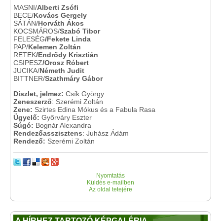
MASNI/
Alberti Zsófi
BECE/
Kovács Gergely
SÁTÁN/
Horváth Ákos
KOCSMÁROS/
Szabó Tibor
FELESÉG
/Fekete Linda
PAP/
Kelemen Zoltán
RETEK
/Endrődy Krisztián
CSIPESZ
/Orosz Róbert
JUCIKA/
Németh Judit
BITTNER/
Szathmáry Gábor
Díszlet, jelmez:
Csík György
Zeneszerző
: Szerémi Zoltán
Zene:
Szirtes Edina Mókus és a Fabula Rasa
Ügyelő:
Győrváry Eszter
Súgó:
Bognár Alexandra
Rendezőasszisztens
: Juhász Ádám
Rendező:
Szerémi Zoltán
Nyomtatás
Küldés e-mailben
Az oldal tetejére
A HÍRHEZ TARTOZÓ KÉPGALÉRIA