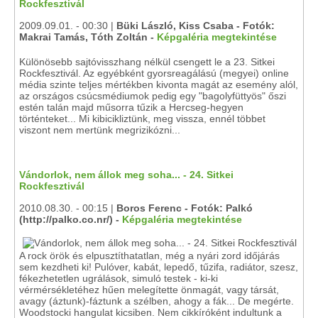
Rockfesztivál
2009.09.01. - 00:30 |
Büki László, Kiss Csaba - Fotók:
Makrai Tamás, Tóth Zoltán -
Képgaléria megtekintése
Különösebb sajtóvisszhang nélkül csengett le a 23. Sitkei
Rockfesztivál. Az egyébként gyorsreagálású (megyei) online
média szinte teljes mértékben kivonta magát az esemény alól,
az országos csúcsmédiumok pedig egy "bagolyfüttyös" őszi
estén talán majd műsorra tűzik a Hercseg-hegyen
történteket... Mi kibicikliztünk, meg vissza, ennél többet
viszont nem mertünk megrizikózni...
Vándorlok, nem állok meg soha... - 24. Sitkei
Rockfesztivál
2010.08.30. - 00:15 |
Boros Ferenc - Fotók: Palkó
(http://palko.co.nr/) -
Képgaléria megtekintése
A rock örök és elpusztíthatatlan, még a nyári zord időjárás
sem kezdheti ki! Pulóver, kabát, lepedő, tűzifa, radiátor, szesz,
fékezhetetlen ugrálások, simuló testek - ki-ki
vérmérsékletéhez hűen melegítette önmagát, vagy társát,
avagy (áztunk)-fáztunk a szélben, ahogy a fák... De megérte.
Woodstocki hangulat kicsiben. Nem cikkíróként indultunk a