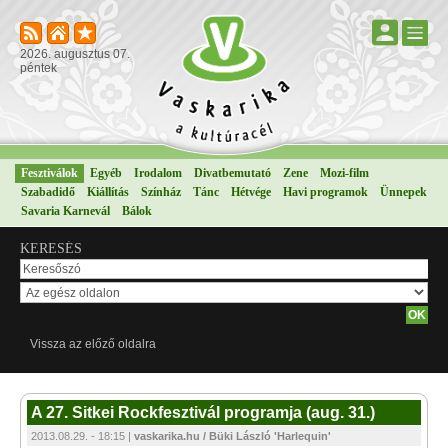
2026. augusztus 07.
péntek
Fesztiválok
Egyéb
Irodalom
Divatbemutató
Zene
Mozi-film
Szabadidő
Kiállítás
Színház
Tánc
Hétvége
Havi programok
Ünnepek
Savaria Karnevál
Bálok
KERESÉS
Vissza az előző oldalra
A 27. Sitkei Rockfesztivál programja (aug. 31.)
2013.08.29. - 18:15 |
vaskarika.hu / Büki László 'Harlequin'