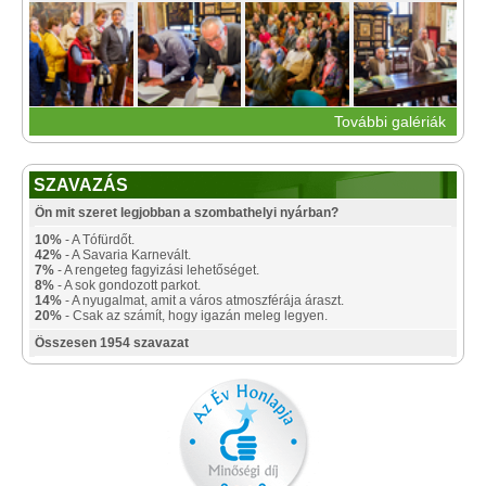
További galériák
SZAVAZÁS
Ön mit szeret legjobban a szombathelyi nyárban?
10%
- A Tófürdőt.
42%
- A Savaria Karnevált.
7%
- A rengeteg fagyizási lehetőséget.
8%
- A sok gondozott parkot.
14%
- A nyugalmat, amit a város atmoszférája áraszt.
20%
- Csak az számít, hogy igazán meleg legyen.
Összesen 1954 szavazat