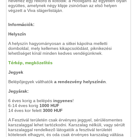
nevéhez egy rekord is kötődik: a Hooligans az egyetlen olyan
együttes, amelynek négy klipje zsinórban az első helyen
végzett a Viva slágerlistáján.
Információk:
Helyszín
A helyszín hagyományosan a sitkei kápolna melletti
domboldal, mely kellemes kikapcsolódást, piknikezési
lehetõséget kínál minden kedves vendégünknek.
Térkép, megközelítés
Jegyek
Belépõjegyek válthatók
a rendezvény helyszínén
.
Jegyárak:
6 éves korig a belépés
ingyenes
!
6-14 éves korig
1000 HUF
14 éves kor felett
3000 HUF
A Fesztivál területén csak érvényes jeggyel, sérülésmentes
karszalaggal lehet tartózkodni. Karszalag nélküli, vagy sérült
karszalaggal rendelkezõ látogatók a fesztivál területét
kötelesek elhagyni, és oda csak érvényes karszalag váltása