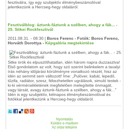
fesztiválra, így egy szubjektív élménybeszámolóval
jelentkezünk a Hercseg-hegy oldaláról.
Fesztiválblog: áztunk-fáztunk a szélben, ahogy a fák... -
25. Sitkei Rockfesztivál
2011.08.31. - 08:30 |
Boros Ferenc - Fotók: Boros Ferenc,
Horváth Dorottya -
Képgaléria megtekintése
Sitke örök és elpusztíthatatlan, idén három napra duzzasztva!
Első gondolatom az volt, hogy szó szerint belinkelem a tavalyi
írás néhány időjárási körülményre vonatkozó részét, hisz az
idén az semmit sem változott! Íme: „Pulóver, kabát, lepedő,
tűzifa, radiátor, szesz, fékezhetetlen ugrálások, simuló testek -
ki-ki vérmérsékletének megfelelően melegítette önmagát,
vagy társát, avagy áztunk-fáztunk a szélben, ahogy a fák..."
Idén is egy szubjektív, kétnapos élménybeszámolóval és
fotókkal jelentkezünk a Hercseg-hegy oldaláról.
Nyomtatás
Küldés e-mailben
Az oldal tetejére