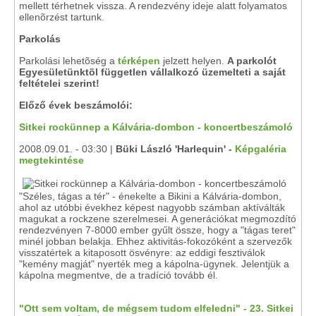
mellett térhetnek vissza. A rendezvény ideje alatt folyamatos
ellenõrzést tartunk.
Parkolás
Parkolási lehetõség a
térképen
jelzett helyen.
A parkolót
Egyesületünktõl független vállalkozó üzemelteti a saját
feltételei szerint!
Előző évek beszámolói:
Sitkei rockünnep a Kálvária-dombon - koncertbeszámoló
2008.09.01. - 03:30 |
Büki László 'Harlequin' -
Képgaléria
megtekintése
"Széles, tágas a tér" - énekelte a Bikini a Kálvária-dombon,
ahol az utóbbi évekhez képest nagyobb számban aktíválták
magukat a rockzene szerelmesei. A generációkat megmozdító
rendezvényen 7-8000 ember gyűlt össze, hogy a "tágas teret"
minél jobban belakja. Ehhez aktivitás-fokozóként a szervezők
visszatértek a kitaposott ösvényre: az eddigi fesztiválok
"kemény magját" nyerték meg a kápolna-ügynek. Jelentjük a
kápolna megmentve, de a tradíció tovább él.
"Ott sem voltam, de mégsem tudom elfeledni" - 23. Sitkei