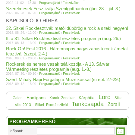
2022. 11. 02. - 13:30 -
Programajánló
/
Fesztiválok
Szerelmesek Fesztiválja Szentgotthárdon (jún. 28. - júl. 3.)
2022. 06. 28. - 07:20 -
Programajánló
/
Fesztiválok
KAPCSOLÓDÓ HÍREK
32. Sitkei Rockfesztivál: mától dübörög a rock a siteki hegyen!
2018. 08. 24. - 12:00 -
Programajánló
/
Fesztiválok
Itt a 31. Sitkei Rockfesztivál részletes programja (aug. 26.)
2017. 08. 13. - 13:00 -
Programajánló
/
Fesztiválok
Rock On! Fest 2016 - Háromnapos nagyszabású rock / metal
fesztivál (szept. 2-4.)
2016. 09. 01. - 20:00 -
Programajánló
/
Fesztiválok
Rockerek és nemes vasak találkozója - A 13. Sárvári
Vármeeting részletes programja (aug. 1.-3.)
2014. 07. 30. - 00:10 -
Programajánló
/
Fesztiválok
Szent Mihály Napi Forgatag a Muzsikással (szept. 27-29.)
2013. 09. 12. - 15:00 -
Programajánló
/
Fesztiválok
Lord
Hooligans
Kárpátia
Galeri
Karak_Zenekar
Sitke
Tankcsapda
Zorall
sitke2013
Sitkei_Rockfesztivál
PROGRAMKERESŐ
Időpont: