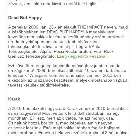
zúzunk, ami talán már kicsit a metál felé hajlik.
Dead But Happy
A zenekar 2006. jan. 26.- án alakult THE IMPACT néven, majd
a későbbiekben lett DEAD BUT HAPPY! A megalakulást
követően nemsokkal felvételre került néhány szám, amiknek
eredményeképpen bejutottunk több nívós zenei
tehetségkutató fesztiválra, mint pl.: Légrádi Antal
Tehetségkutató, Átjáró, Pécsi Rockmaraton, Pop- Rock
Géniusz Tehetségkutató,
Esélykiegyenlítő Fesztivál
.
Ezt követően rengeteg koncertlehetőséghez jutott a banda
országszerte! 2009- ben elkészült első, 10 számot tartalmazó
lemezünk "Whispers from the otherside" címmel. 2011-ben
elkezdtük az új számok készítését, melyek mostanában (2013
tavasz) kerültek stúdiófelvételre.
Karak
A 2010-ben alakult nagyszerű Karak zenekar 2010-ben alakult
és ez nagyszerű! Most vettünk fel 3 dalt stúdióban, ez egy
mondhatni EP lesz, mert az divatos, ha azt mondjuk rá.
Csinálunk hozzá borítót is, meg képeket, amin nagyon
csinosak leszünk. Ettől majd sokkal többen fogják hallgatni,
mint korábban. Ennek a bekövetkezése körülbelül 3 hét múlva