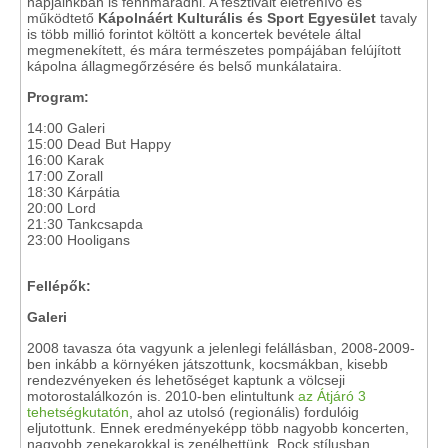
napjainkban is fennmaradni. A fesztivált életrehívó és
működtető
Kápolnáért Kulturális és Sport Egyesület
tavaly
is több millió forintot költött a koncertek bevétele által
megmenekített, és mára természetes pompájában felújított
kápolna állagmegőrzésére és belső munkálataira.
Program:
14:00 Galeri
15:00 Dead But Happy
16:00 Karak
17:00 Zorall
18:30 Kárpátia
20:00 Lord
21:30 Tankcsapda
23:00 Hooligans
Fellépők:
Galeri
2008 tavasza óta vagyunk a jelenlegi felállásban, 2008-2009-
ben inkább a környéken játszottunk, kocsmákban, kisebb
rendezvényeken és lehetõséget kaptunk a völcseji
motorostalálkozón is. 2010-ben elintultunk
az Átjáró 3
tehetségkutatón
, ahol az utolsó (regionális) fordulóig
eljutottunk. Ennek eredményeképp több nagyobb koncerten,
nagyobb zenekarokkal is zenélhettünk. Rock stílusban