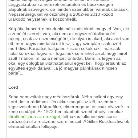
Leggyakrabban a nemzeti öntudaton és büszkeségen
alapulnak szövegeik, de minden számukban vannak utalások.
Népszerűségüket valószínűleg a 2002-és 2010 között
uralkodó helyzetnek is köszönhetik.
Kárpátia koncertre mindenki más-más okból megy el. Van, aki
a zenéjét szereti, van, aki nem az egyszerű dallamaiért
rajong, csak az eszmeiségéért, de olyan is akad, aki azért van
ott, mert úgyis mindenki ott lesz, vagy szimplán csak azért,
mert divat Kárpátiát hallgatni. Hiszen sokuknak - márcsak
fiatal koruknál fogva is - fogalmuk sem lehet arról, hogy miről
szólt Trianon, mi az a nemzeti öntudat. Bármi is legyen az
oka, egy dologban vitathatatlanul egyet kell, hogy értsünk az
együttes egyik dalával: „a jó magyar pálinkának nincsen
párja"...
Lord
Soha nem voltak nagy médiasztárok. Néha hallani egy-egy
Lord dalt a rádióban...és akkor megáll az idő, az ember
legszívesebben hátradőlne, elmerengene, és csak élvezné...a
zene csodáját. Az 1972-ben alapított szombathelyi zenekar
töretlenül járja az országot
, teltházas fellépéseivel sorra
varázsolja el a rockzene szerelmeseit. A Sitkei Rockfesztiválok
elmaradhatatlan fellépője.