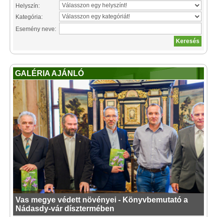
Helyszín:
Kategória:
Esemény neve:
GALÉRIA AJÁNLÓ
Vas megye védett növényei - Könyvbemutató a
Nádasdy-vár dísztermében