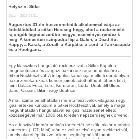
Helyszín: Sitke
Dátum: 2013.08.31.
Augusztus 31-én huszonhetedik alkalommal várja az
érdeklődőket a sitkei Hercseg-hegy, ahol a rockzenéért
rajongók legnépszerűbb megyei eseményét rendezik
meg. A koncerten színpadra lép a Galeri, a Dead But
Happy, a Karak, a Zorall, a Kárpátia, a Lord, a Tankcsapda
és a Hooligans.
Egy klasszikus hangulatú rockfesztivál a Sitkei Kápolna
megmentésére és az igazi hazai rockzene ünneplésére a
Sitkei Rockfesztivál. A település kápolnája melletti domb olyan
hazai zenekaroknak koncertjeinek adott otthont többek közt,
mint Balázs Fecó, Lord, Kormorán, Edda, Deák Bill Blues
Band, Ossian, Bikini vagy Beatrice.
A mai, szinte beláthatatlan méretű fesztiválok világában egy
igazi értékes kuriózum a Sitkei Rockfesztivál, amely a maga
megunhatatlan hangulatával és igazi hazai zenét éltető
közösségével már 1986 óta töretlen népszerűségnek örvend.
Ha a fesztivál immár patinás történetét nézzük, akkor a tabáni
koncertek (LGT, Mini) után ez volt az első olyan rockfesztivál,
amely alulról építkezve, állami segítség nélkül tudott