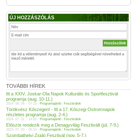
ÚJ HOZZÁSZÓLÁS
TOVÁBBI HÍREK
Itt a XXIV. Joskar-Ola Napok Kulturális és Sportfesztivál
programja (aug. 10-11.)
2024. 08. 09. - 07:15 -
Programajánló
/
Fesztiválok
Törökvész Kőszegen! - Itt a 17. Kőszegi Ostromnapok
részletes programja (aug. 2-4.)
2024. 07. 31. - 14:00 -
Programajánló
/
Fesztiválok
Először rendezik meg a Denagyvilág Fesztivált (júl. 7-9.)
2023. 07. 03. - 00:10 -
Programajánló
/
Fesztiválok
Szombathelyi Zsidó Fesztivál (nov. 5-7.)