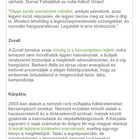
várható. Durva! Feltaláltuk az indie-folkot! Óriási!
"
Olyan zenét szeretnénk csinálni
, amilyet szeretünk, azaz
legyen kicsit népzenés, de legyen benne meg az indie-s dög
is. Mindezt lehetőleg a legközhelymentesebb szövegekkel, és
normális hangszereléssel. Legalább is erre törekszünk."
Zorall
A Zorall zenekar ereje
mindig is a koncertjeiben rejlett
: noha
lemezen sem mondhatók éppen haloványnak, a bulijaik
rendszerint biztosítják a megfelelő adrenalinszintet, és a víg
hangulatot. Barbaró Attila és társai olyan energiával és
kedvvel prezentálják a sláger-feldolgozásokat, hogy az
embernek öntudatlanul is megmozdult keze, lába,
kampósbotja.
Kárpátia
2003-ban alakult a nemzeti rock műfajába folklórelemeket
becsempésző zenekar. Nemzeti érzületet erősítő dalaik a
hazaszeretetről és a történelemről szólnak, melyek között
gyakoriak a katonadalok és népdalfeldolgozások. A Kárpátia
egyaránt ír saját számokat és dolgoz fel régi magyar dalokat.
A témát tekintve történelmi események
, esetleg egy-egy
könyv a megihletőjük. Talán a legnépszerűbb, de
mindenképpen a legismertebb nemzeti rockzenekar.