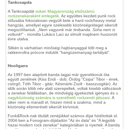
Tankcsapda
A Tankcsapdát
sokan Magyarország elsőszámú
rockzenekaraként emlegetik
. Az együttes kezdeti punk rock
stílusába fokozatosan vegyült bele a hard rock/heavy metal
hangzás, amellyel egyre szélesebb közönségréteget sikerült
megszólítaniuk. „
Nem vagyunk már tinibanda. Soha nem is
voltunk
!" - mondta Lukács Laci az elmúlt majdnem huszonöt
évre utalva.
Sitkén is várhatóan minőségi hajtóanyaggal tölti meg a
rakkenrollra pröccre indulók "hangüzemanyag-tartályát".
Hooligans
Az 1997-ben alapított banda tagjai már gyerekkoruk óta
együtt zenélnek (Kiss Endi - dob; Ördög "Csipa" Tibor - ének,
csörgő; Tóth Tibor - gitár; Késmárki Zsolt - basszusgitár). Az
idők során több név alatt szerepeltek, voltak kisebb változások
a zenekar felállásban, de mindvégig igyekeztek igényes és
a
nagyközönség számára is szerethető rockzenét játszani
. A
siker nem is maradt el, hiszen mind a szakma, mind a
közönség elismerését sikerült kivívniuk.
Funk&Rock-nak titulált zenéjükkel számos díjat hódítottak el.
2004-ben a Fonogram-díjátadón "Az év dala" és "A legjobb
hazai modern rock zenekar" kategóriában is nyertek. A banda