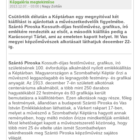
Képgaléria megtekintése
2013.12.07. - 03:00 |
Nagy Zoltán
Csütörtök délután a Képtárban egy megnyitóval két
kiállítást is ajánlottak a művészetkedvelők figyelmébe.
Szántó Piroska Kossuth-díjas festőművész, grafikus, író
emlékére rendezték az elsőt, a második kiállítás pedig a
Karácsonyi Tárlat, ami az emeleten kapott helyet. Itt Vas
megyei képzőművészek alkotásait láthatjuk december 22-
ig.
Szántó Piroska
Kossuth-díjas festőművész, grafikus, író
születésének 100. évfordulója alkalmából nyílott emlékkiállítás
a Képtárban. Magyarországon a Szombathelyi Képtár őrzi a
művésznő leggazdagabb és legnagyobb festmény- és grafikai
anyagát. Az 1913. december 7-én született alkotónak
centenáriuma alkalmából, a több mint 250 darabos
hagyatékából 22 festménye és 83 grafikája került
bemutatásra a kiállítótérben. Ezen alkotások nagy része, főleg
a festmények, állandóan a budapesti Szántó Piroska és Vas
István Emléklakásban láthatóak, a Várkert rakpart 17-ben,
melyet a művésznő a Szombathelyi Képtárra hagyott annak
reményében, hogy méltó módon őrizze mindkettőjük emlékét.
Most lehetőséget kapott a művészetszerető közönség, hogy
több mint 25 év eltelte után ismét Szombathelyen
tekinthessék meg Szántó Piroska képzőművész sajátos
világát.