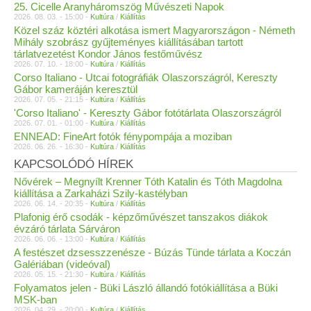
25. Cicelle Aranyháromszög Művészeti Napok
2026. 08. 03. - 15:00 -
Kultúra
/
Kiállítás
Közel száz köztéri alkotása ismert Magyarországon - Németh
Mihály szobrász gyűjteményes kiállításában tartott
tárlatvezetést Kondor János festőművész
2026. 07. 10. - 18:00 -
Kultúra
/
Kiállítás
Corso Italiano - Utcai fotográfiák Olaszországról, Kereszty
Gábor kameráján keresztül
2026. 07. 05. - 21:15 -
Kultúra
/
Kiállítás
'Corso Italiano' - Kereszty Gábor fotótárlata Olaszországról
2026. 07. 01. - 01:00 -
Kultúra
/
Kiállítás
ENNEAD: FineArt fotók fénypompája a moziban
2026. 06. 26. - 16:30 -
Kultúra
/
Kiállítás
KAPCSOLÓDÓ HÍREK
Nővérek – Megnyílt Krenner Tóth Katalin és Tóth Magdolna
kiállítása a Zarkaházi Szily-kastélyban
2026. 06. 14. - 20:35 -
Kultúra
/
Kiállítás
Plafonig érő csodák - képzőművészet tanszakos diákok
évzáró tárlata Sárváron
2026. 06. 06. - 13:00 -
Kultúra
/
Kiállítás
A festészet dzsesszzenésze - Búzás Tünde tárlata a Koczán
Galériában (videóval)
2026. 05. 15. - 21:30 -
Kultúra
/
Kiállítás
Folyamatos jelen - Büki László állandó fotókiállítása a Büki
MSK-ban
2026. 04. 29. - 20:00 -
Kultúra
/
Kiállítás