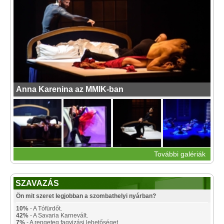
Anna Karenina az MMIK-ban
További galériák
SZAVAZÁS
Ön mit szeret legjobban a szombathelyi nyárban?
10%
- A Tófürdőt.
42%
- A Savaria Karnevált.
7%
- A rengeteg fagyizási lehetőséget.