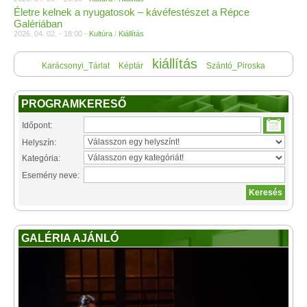
Életre kelnek a nyugatosok – kávéfestészet a Répce
Galériában
2026. 04. 02. - 18:00 -
Kultúra
/
Kiállítás
kiállítás
Karácsonyi_Tárlat
Képtár
Szántó_Piroska
PROGRAMKERESŐ
Időpont:
Helyszín:
Kategória:
Esemény neve:
GALÉRIA AJÁNLÓ