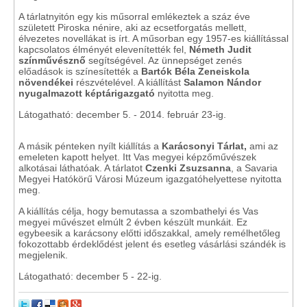
A tárlatnyitón egy kis műsorral emlékeztek a száz éve
született Piroska nénire, aki az ecsetforgatás mellett,
élvezetes novellákat is írt. A műsorban egy 1957-es kiállítással
kapcsolatos élményét elevenítették fel,
Németh Judit
színművésznő
segítségével. Az ünnepséget zenés
előadások is színesítették a
Bartók Béla Zeneiskola
növendékei
részvételével. A kiállítást
Salamon Nándor
nyugalmazott képtárigazgató
nyitotta meg.
Látogatható: december 5. - 2014. február 23-ig.
A másik pénteken nyílt kiállítás a
Karácsonyi Tárlat,
ami az
emeleten kapott helyet. Itt Vas megyei képzőművészek
alkotásai láthatóak. A tárlatot
Czenki Zsuzsanna
, a Savaria
Megyei Hatókörű Városi Múzeum igazgatóhelyettese nyitotta
meg.
A kiállítás célja, hogy bemutassa a szombathelyi és Vas
megyei művészet elmúlt 2 évben készült munkáit. Ez
egybeesik a karácsony előtti időszakkal, amely remélhetőleg
fokozottabb érdeklődést jelent és esetleg vásárlási szándék is
megjelenik.
Látogatható: december 5 - 22-ig.