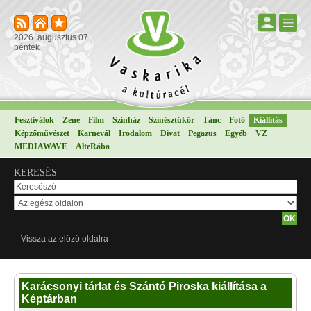
2026. augusztus 07.
péntek
Fesztiválok
Zene
Film
Színház
Színésztükör
Tánc
Fotó
Kiállítás
Képzőművészet
Karnevál
Irodalom
Divat
Pegazus
Egyéb
VZ
MEDIAWAVE
AlteRába
KERESÉS
Vissza az előző oldalra
Karácsonyi tárlat és Szántó Piroska kiállítása a
Képtárban