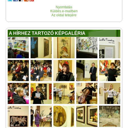
Nyomtatás
Küldés e-mailben
Az oldal tetejére
A HÍRHEZ TARTOZÓ KÉPGALÉRIA