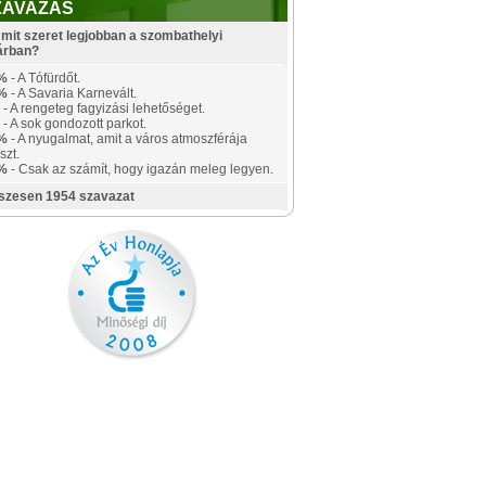
ZAVAZÁS
mit szeret legjobban a szombathelyi
árban?
%
- A Tófürdőt.
%
- A Savaria Karnevált.
- A rengeteg fagyizási lehetőséget.
- A sok gondozott parkot.
%
- A nyugalmat, amit a város atmoszférája
szt.
%
- Csak az számít, hogy igazán meleg legyen.
szesen 1954 szavazat