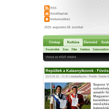
RSS
Kezdőlapnak
Kedvencekhez
2026. augusztus 08. szombat
Címlap
Kultúra
Életmód
Szab
Fesztiválok
Zene
Film
Színház
Színésztükör
Vissza az előző oldalra
Repültek a Kalasnyikovok - Fúvós
2014.06.10. - 21:40 |
vaskarika.hu - Fotók: Traxler
Sopron V
szövetsé
amatőr f
Magyaror
keretében
minősítés
kategóriá