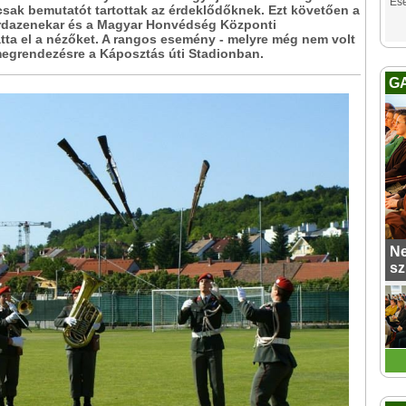
Es
sak bemutatót tartottak az érdeklődőknek. Ezt követően a
rdazenekar és a Magyar Honvédség Központi
ta el a nézőket. A rangos esemény - melyre még nem volt
megrendezésre a Káposztás úti Stadionban.
G
Ne
sz