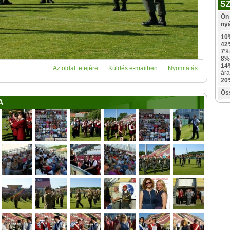
S
Ön 
ny
10
42
7%
8%
14
Az oldal tetejére
Küldés e-mailben
Nyomtatás
ára
20
Ös
A