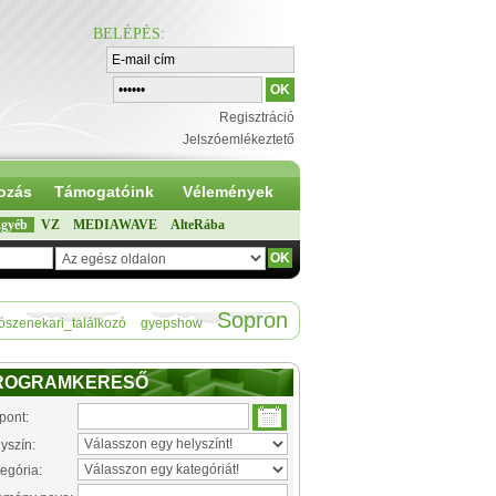
BELÉPÉS
:
Regisztráció
Jelszóemlékeztető
ozás
Támogatóink
Vélemények
gyéb
VZ
MEDIAWAVE
AlteRába
Sopron
ószenekari_találkozó
gyepshow
ROGRAMKERESŐ
pont:
yszín:
egória: