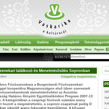
adidő
Látószög
Galéria
Programajánló
Tehetséggond
Tánc
Fotó
Kiállítás
Képzőművészet
Karnevál
Irodalom
Divat
Pegazus
E
KERESÉS
zenekari találkozó és Menetminősítés Sopronban
fúv
 Gábor
Képgaléria megtekintése
P
áros Fúvószenekara a Burgenlandi Fúvószenekari
ggel kooperálva Magyarországon első ízben szervezett
Idő
úvószenekaroknak menetminősítést az Ausztria-
szág Határon Átnyúló Együttműködési Program 2007-13
Hel
. A kategóriában a csepregi fúvósok számára arany
Kat
t hozott a megmérettetés, a soproni csapatnak pedig D
ban sikerült arany fokozatot begyűjtenie. A kőszegi