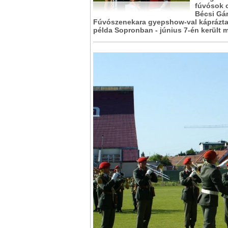
fúvósok c
Bécsi Gá
Fúvószenekara gyepshow-val kápráztat
példa Sopronban - június 7-én került 