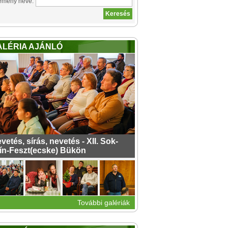
emény neve:
ALÉRIA AJÁNLÓ
vetés, sírás, nevetés - XII. Sok-
ín-Feszt(ecske) Bükön
További galériák