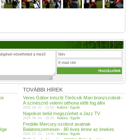
TOVÁBBI HÍREK
gos
Veres Gábor készíti Törőcsik Mari bronzszobrát -
A színésznő velemi otthona előtt fog állni
2026. 08. 07. - 11:00 -
Kultúra
/
Egyéb
Napokon belül megszűnhet a Jazz TV
2026. 08. 04. - 20:30 -
Kultúra
/
Egyéb
Freddie Mercury-szobrot avatnak
vége
Balatonszemesen - 80 éves lenne az énekes
2026. 07. 22. - 14:00 -
Kultúra
/
Egyéb