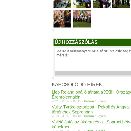
ÚJ HOZZÁSZÓLÁS
KAPCSOLÓDÓ HÍREK
Lieb Roland önálló tárlata a XXIII. Orszá
Érembiennálén
2021. 08. 02. - 07:15 -
Kultúra
/
Egyéb
Vujity Tvrtko sztorizott - Pokoli és Angyali
történetek Sopronban
2013. 04. 02. - 00:10 -
Kultúra
/
Egyéb
Valétálástól az ökörsütésig - Soproni hét
képekben
2011. 05. 08. - 18:45 -
Kultúra
/
Egyéb