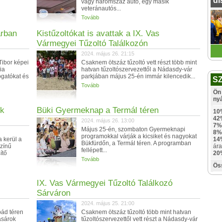
dí
vagy háromszáz autó, egy másik
veteránautós...
Tovább
arban
Kistűzoltókat is avattak a IX. Vas
Vármegyei Tűzoltó Találkozón
2024. május 26. 21:15
Tibor képei
Csaknem ötszáz tűzoltó vett részt több mint
ia
hatvan tűzoltószervezettől a Nádasdy-vár
ogatókat és
parkjában május 25-én immár kilencedik...
S
Tovább
Ön 
ny
rk
Büki Gyermeknap a Termál téren
10
42
2024. május 26. 13:00
7%
Május 25-én, szombaton Gyermeknapi
8%
programokkal várják a kicsiket és nagyokat
a kerül a
14
Bükfürdőn, a Termál téren. A programban
színű
ára
fellépett...
ítő
20
Tovább
Ös
IX. Vas Vármegyei Tűzoltó Találkozó
Sárváron
2024. május 25. 21:00
pád téren
Csaknem ötszáz tűzoltó több mint hatvan
vásárok
tűzoltószervezettől vett részt a Nádasdy-vár