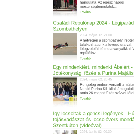
hangulata. Az egész napos
mesterségbemutatók...
Tovább
Családi Repülőnap 2024 - Légipará
Szombathelyen
2024. május 12. 21:00
A hétvégén a szombathelyi repté
találkozhattunk a levegő uraival,
lélegzetelállító mutatványaikkal. 
repülőtiszt...
Tovább
Egy mindenkiért, mindenki Ábelért -
Jótékonysági főzés a Purina Majáli
2024. május 02. 20:45
Rengeteg embert vonzott a május 
Nestlé Purina Kft. által támogatott
amin 26 csapat fűzött szívvel-lélek
Tovább
Így locsoltak a gencsi legények - Hú
tojásvadászat és locsolóvers mond
Szentkúton (videóval)
2024. április 02. 00:30