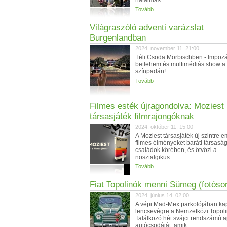
hatalmas...
Tovább
Világraszóló adventi varázslat
Burgenlandban
2024. november 11. 21:00
Téli Csoda Mörbischben - Impoz
betlehem és multimédiás show a 
színpadán!
Tovább
Filmes esték újragondolva: Moziest
társasjáték filmrajongóknak
2024. október 11. 15:00
A Moziest társasjáték új szintre e
filmes élményeket baráti társasá
családok körében, és ötvözi a
nosztalgikus...
Tovább
Fiat Topolinók menni Sümeg (fotósor
2024. június 14. 02:00
A vépi Mad-Mex parkolójában ka
lencsevégre a Nemzetközi Topol
Találkozó hét svájci rendszámú 
autócsodáját, amik...