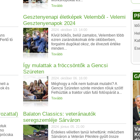
workshopokat és...
Tovább
P
Gesztenyenapi életképek Velemből - Velemi
Gesztenyenapok 2024
Idő
2024. október 13. 14:00
Hel
áns
Kívül bökős, belül zamatos, Velemben több
Fertő tó
ezren zarándokolnak érte októberben,
Kat
forgalmi dugókat okoz, de élvezeti értéke
minden...
Es
Tovább
Így mulattak a fröccsöntők a Gencsi
Szüreten
G
2024. október 06. 16:00
meli a
Méghogy a nők nem tudnak mulatni? A
gok és
Gencsi Szüreten szinte minden róluk szólt!
Felhúzták a traktor után futó fotóspárát a...
Tovább
ozattal)
Balaton Classics: veteránautók
seregszemléje Sárváron
ptuk
2024. június 05. 21:00
Va
ino
Érdekes véletlen tanúi lehettünk: miközben
Kö
aprócska
Sárváron a Veterán Piknikre gyűlt össze