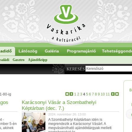
adidő
Látószög
Galéria
Programajánló
Tehetséggond
saládi
Gasztro
Ajándéktipp
KERESÉS
B
1-80-ig
1
2
3
4
5
6
7
8
9
10
11
ágos
Karácsonyi Vásár a Szombathelyi
Képtárban (dec. 7.)
2024. november 26. 13:00
t -
A Szombathelyi Képtárban idén is
cember 5-én
megrendezik a Karácsonyi Vásárt. A
s, akinek
megvásárolható ajándéktárgyak mellett