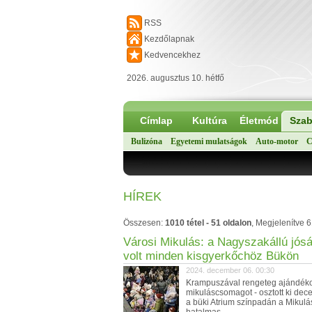
RSS
Kezdőlapnak
Kedvencekhez
2026. augusztus 10. hétfő
Címlap
Kultúra
Életmód
Szab
Bulizóna
Egyetemi mulatságok
Auto-motor
C
HÍREK
Összesen:
1010 tétel - 51 oldalon
, Megjelenítve 6
Városi Mikulás: a Nagyszakállú jós
volt minden kisgyerkőchöz Bükön
2024. december 06. 00:30
Krampuszával rengeteg ajándéko
mikuláscsomagot - osztott ki de
a büki Atrium színpadán a Mikulá