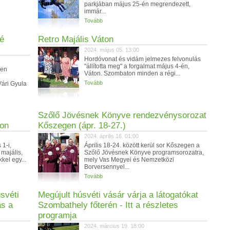
parkjában május 25-én megrendezett,
immár...
Tovább
dé
Retro Majális Váton
2024. május 05. 13:00
Hordóvonat és vidám jelmezes felvonulás
"állította meg" a forgalmat május 4-én,
ren
Váton. Szombaton minden a régi...
Tovább
Vári Gyula
Szőlő Jövésnek Könyve rendezvénysorozat
son
Kőszegen (ápr. 18-27.)
2024. április 16. 01:00
1-i,
Április 18-24. között kerül sor Kőszegen a
 majális,
Szőlő Jövésnek Könyve programsorozatra,
kel egy...
mely Vas Megyei és Nemzetközi
Borversennyel...
Tovább
svéti
Megújult húsvéti vásár várja a látogatókat
ás a
Szombathely főterén - Itt a részletes
programja
2024. március 19. 18:00