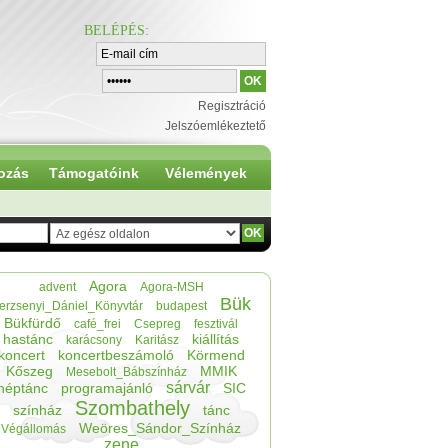
BELÉPÉS
:
Regisztráció
Jelszóemlékeztető
ozás
Támogatóink
Vélemények
Agora
advent
Agora-MSH
Bük
erzsenyi_Dániel_Könyvtár
budapest
Bükfürdő
café_frei
Csepreg
fesztivál
hastánc
kiállítás
karácsony
Karitász
koncert
koncertbeszámoló
Körmend
Kőszeg
MMIK
Mesebolt_Bábszínház
sárvár
néptánc
programajánló
SIC
Szombathely
színház
tánc
Weöres_Sándor_Színház
Végállomás
zene