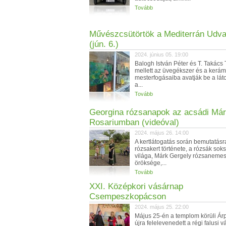
Tovább
Művészcsütörtök a Mediterrán Udv
(jún. 6.)
2024. június 05. 19:00
Balogh István Péter és T. Takács 
mellett az üvegékszer és a kerám
mesterfogásaiba avatják be a lát
a...
Tovább
Georgina rózsanapok az acsádi Má
Rosariumban (videóval)
2024. május 26. 14:00
A kertlátogatás során bemutatásr
rózsakert története, a rózsák sok
világa, Márk Gergely rózsanemes
öröksége,...
Tovább
XXI. Középkori vásárnap
Csempeszkopácson
2024. május 25. 22:00
Május 25-én a templom körüli Ár
újra felelevenedett a régi falusi 