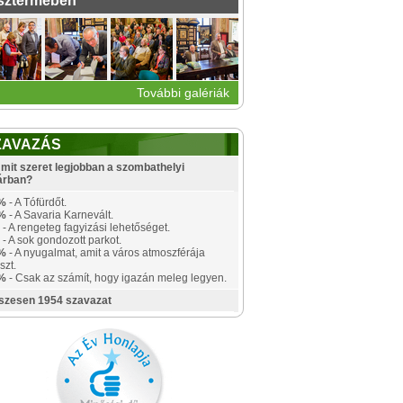
sztermében
További galériák
ZAVAZÁS
mit szeret legjobban a szombathelyi
árban?
%
- A Tófürdőt.
%
- A Savaria Karnevált.
- A rengeteg fagyizási lehetőséget.
- A sok gondozott parkot.
%
- A nyugalmat, amit a város atmoszférája
szt.
%
- Csak az számít, hogy igazán meleg legyen.
szesen 1954 szavazat