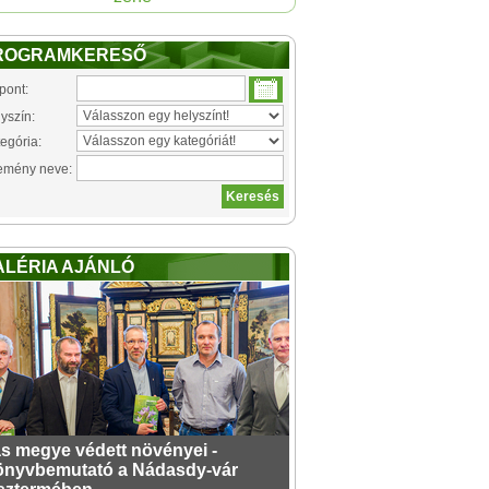
ROGRAMKERESŐ
pont:
yszín:
egória:
emény neve:
ALÉRIA AJÁNLÓ
s megye védett növényei -
nyvbemutató a Nádasdy-vár