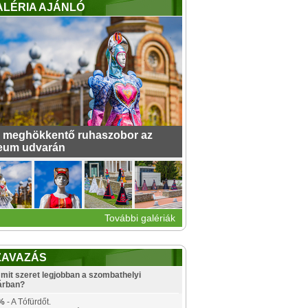
ALÉRIA AJÁNLÓ
 meghökkentő ruhaszobor az
eum udvarán
További galériák
ZAVAZÁS
mit szeret legjobban a szombathelyi
árban?
%
- A Tófürdőt.