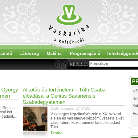
adidő
Látószög
Galéria
Programajánló
Tehetséggond
KERESÉS
P
t György
Alkotás és történelem – Tóth Csaba
Idő
emen
előadásai a Genius Savariensis
Hel
Szabadegyetemen
Kat
 a Genius
2019. november 27. 07:00
lső két
Es
Vas megye képzőművészete a XX. század
lőadást,...
elején és Vas megye képzőművészete a két
világháború között címmel tartott előadást
Tóth...
Tovább