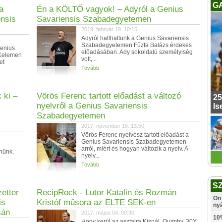
G
a
Én a KÖLTŐ vagyok! – Adyról a Genius
ensis
Savariensis Szabadegyetemen
2019. február 19. 10:15
Adyról hallhattunk a Genius Savariensis
Szabadegyetemen Fűzfa Balázs érdekes
Genius
előadásában. Ady sokoldalú személyiség
 Kelemen
volt,...
et
Tovább
 ki –
Vörös Ferenc tartott előadást a változó
25
nyelvről a Genius Savariensis
Is
Szabadegyetemen
2017. november 16. 13:50
Vörös Ferenc nyelvész tartott előadást a
Genius Savariensis Szabadegyetemen
arról, miért és hogyan változik a nyelv. A
nünk.
nyelv...
Tovább
S
zetter
RecipRock - Lutor Katalin és Rozmán
Ön 
is
Kristóf műsora az ELTE SEK-en
ny
sán
2017. május 04. 00:30
10
Hogy kerül az asztalra Kispál, Quimby, 30Y