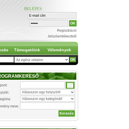
BELÉPÉS
:
Regisztráció
Jelszóemlékeztető
ozás
Támogatóink
Vélemények
ROGRAMKERESŐ
pont:
yszín:
egória:
emény neve: