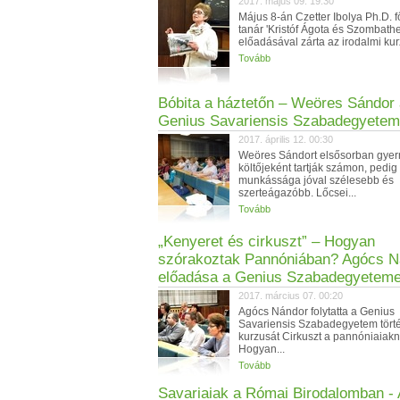
2017. május 09. 19:30
Május 8-án Czetter Ibolya Ph.D. f
tanár 'Kristóf Ágota és Szombathe
előadásával zárta az irodalmi kurz
Tovább
Bóbita a háztetőn – Weöres Sándor
Genius Savariensis Szabadegyete
2017. április 12. 00:30
Weöres Sándort elsősorban gye
költőjeként tartják számon, pedig
munkássága jóval szélesebb és
szerteágazóbb. Lőcsei...
Tovább
„Kenyeret és cirkuszt” – Hogyan
szórakoztak Pannóniában? Agócs N
előadása a Genius Szabadegyetem
2017. március 07. 00:20
Agócs Nándor folytatta a Genius
Savariensis Szabadegyetem tört
kurzusát Cirkuszt a pannóniaiak
Hogyan...
Tovább
Savariaiak a Római Birodalomban -