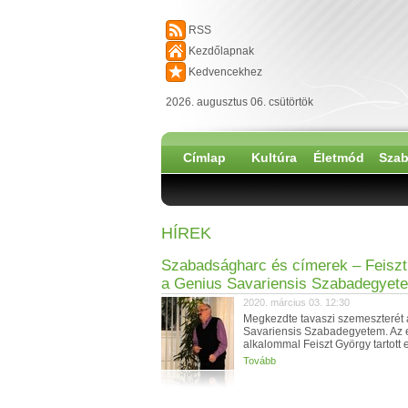
RSS
Kezdőlapnak
Kedvencekhez
2026. augusztus 06. csütörtök
Címlap
Kultúra
Életmód
Szab
HÍREK
Szabadságharc és címerek – Feisz
a Genius Savariensis Szabadegyet
2020. március 03. 12:30
Megkezdte tavaszi szemeszterét
Savariensis Szabadegyetem. Az e
alkalommal Feiszt György tartott e
Tovább