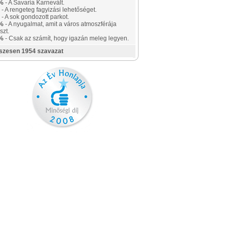
%
- A Savaria Karnevált.
- A rengeteg fagyizási lehetőséget.
- A sok gondozott parkot.
%
- A nyugalmat, amit a város atmoszférája
szt.
%
- Csak az számít, hogy igazán meleg legyen.
szesen 1954 szavazat