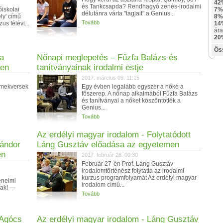
42
és Tankcsapda? Rendhagyó zenés-irodalmi
őiskolai
7%
délutánra várta "tagjait" a Genius...
ly' című
8%
Tovább
us félévi...
14
ára
20
Ös
 a
Nőnapi meglepetés – Fűzfa Balázs és
men
tanítványainak irodalmi estje
2017. március 09. 11:15
rmekversek
Egy évben legalább egyszer a nőké a
főszerep. A nőnap alkalmából Fűzfa Balázs
és tanítványai a nőket köszöntötték a
Genius...
Tovább
Az erdélyi magyar irodalom - Folytatódott
ándor
Láng Gusztáv előadása az egyetemen
en
2017. február 28. 00:30
Február 27-én Prof. Láng Gusztáv
irodalomtörténész folytatta az irodalmi
kurzus programfolyamát Az erdélyi magyar
énelmi
irodalom című...
nak! —
Tovább
 Agócs
Az erdélyi magyar irodalom - Láng Gusztáv