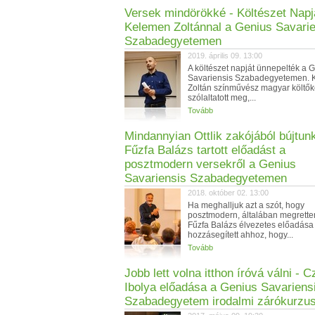
Versek mindörökké - Költészet Napj
Kelemen Zoltánnal a Genius Savari
Szabadegyetemen
2019. április 09. 13:00
A költészet napját ünnepelték a 
Savariensis Szabadegyetemen.
Zoltán színművész magyar költők
szólaltatott meg,...
Tovább
Mindannyian Ottlik zakójából bújtunk
Fűzfa Balázs tartott előadást a
posztmodern versekről a Genius
Savariensis Szabadegyetemen
2018. október 02. 13:00
Ha meghalljuk azt a szót, hogy
posztmodern, általában megrette
Fűzfa Balázs élvezetes előadása
hozzásegített ahhoz, hogy...
Tovább
Jobb lett volna itthon íróvá válni - C
Ibolya előadása a Genius Savariens
Szabadegyetem irodalmi zárókurzu