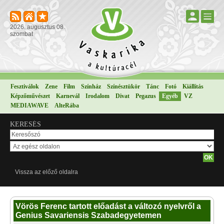
2026. augusztus 08.
szombat
Fesztiválok
Zene
Film
Színház
Színésztükör
Tánc
Fotó
Kiállítás
Képzőművészet
Karnevál
Irodalom
Divat
Pegazus
Egyéb
VZ
MEDIAWAVE
AlteRába
KERESÉS
Vissza az előző oldalra
Vörös Ferenc tartott előadást a változó nyelvről a
Genius Savariensis Szabadegyetemen