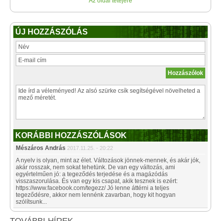
Az oldal tetejére
ÚJ HOZZÁSZÓLÁS
KORÁBBI HOZZÁSZÓLÁSOK
Mészáros András
2017.11.25. - 20:22
A nyelv is olyan, mint az élet. Változások jönnek-mennek, és akár jók,
akár rosszak, nem sokat tehetünk. De van egy változás, ami
egyértelműen jó: a tegeződés terjedése és a magázódás
visszaszorulása. És van egy kis csapat, akik tesznek is ezért:
https://www.facebook.com/tegezz/ Jó lenne áttérni a teljes
tegeződésre, akkor nem lennénk zavarban, hogy kit hogyan
szólítsunk...