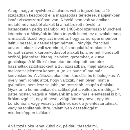
A régi magyar nyelvben általános volt a tegeződés, a 18.
században kezdődött el a magázódás terjedése, napjainkban
ismét visszaszorulóban van. Névelő sem volt valamikor,
mutató névmásból alakult ki a határozott névelő, a
határozatlan pedig számból. Az 1466-ból származó Müncheni
kódexben a Miatyánk imában tegezik Istent, ez a szokás meg
is maradt. Széchenyi azt mondta, hogy az európai úriember
latinul beszél, a cselédséget németül irányítja, franciául
udvarol, olaszul vall szerelmet, és angolul káromkodik. A
huncut szavunk káromkodásból alakult ki, a német Hundstoff
szóból, jelentése: bitang, csibész, gazember, a kutya
genitáliája. A török kiűzése után betelepített németek
használták szitokszóként a 16. században, majd átalakult,
meliorativ jelentést kapott, a „te kis huncut" ma már
kedveskedés. A változás oka lehet kauzális és teleologikus. A
nyelv nem romlik attól, hogy változik, nem olyan, mint a
gyümölcs, nem lesz se jobb, se rosszabb, csupán átalakul.
Gyakran a kommunikációs szükséglet a változás elindítója. A
pater noster, vagyis a Miatyánk ima sok más jelentéssel is bír,
örökmozgó lift, egy tó neve, világítótorony neve, egy tér
Londonban, vagy veszélyt jelölnek ezek a jelentéstartalmak,
vagy hasonlítanak liftre, valamilyen összefüggést
mindenképpen találunk.
A változás oka lehet külső ok, például társadalmi,