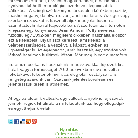
művelődéstörténeti, érzelmi-magatartásbeli, a belső ok a
nyelvhez köthető, morfológiai, szerkezeti kapcsolatok
változása. A szingli szó bizonyos társadalmi körökben pozitív,
máshol negatív, de olyan is van, ahol indifferens. Az egér vagy
szörfözni szavakat is használhatjuk más jelentésben a
számítástechnikával kapcsolatban. A szörfözni az interneten
kifejezés egy könyvtáros,
Jean Armour Polly
nevéhez
fűződik, egy 1992-ben megjelent cikkében használta először
ezt a kifejezést. Olyan szót keresett, ami kifejezi a
véletlenszerűséget, a veszélyt, a káoszt, egyben az
ügyességet is. Az egérpadon, amit használt, egy szörfös volt
látható hatalmas hullámok között. Már meg is volt a metafora.
Eufemizmusokat is használunk, más szavakkal fejezzük ki a
halált vagy a terhességet. A 60-as években divatos volt a
feketekávét feketének hívni, az elégtelen osztályzatra is
rengeteg szavunk van. Szavaink jelentésbővülésen és
jelentésszűkítésen is átmentek.
Ahogy az életünk változik, úgy változik a nyelv is, új szavak
jönnek, régiek kihalnak, a mi feladatunk az, hogy elfogadjuk
és együtt éljünk velük.
Nyomtatás
Küldés e-mailben