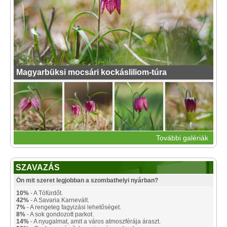
Magyarbüksi mocsári kockásliliom-túra
További galériák
SZAVAZÁS
Ön mit szeret legjobban a szombathelyi nyárban?
10%
- A Tófürdőt.
42%
- A Savaria Karnevált.
7%
- A rengeteg fagyizási lehetőséget.
8%
- A sok gondozott parkot.
14%
- A nyugalmat, amit a város atmoszférája áraszt.