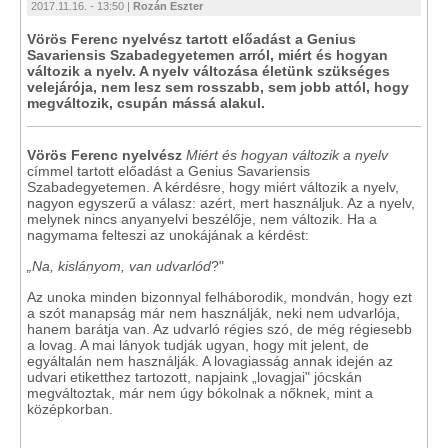
2017.11.16. - 13:50 |
Rozán Eszter
Vörös Ferenc nyelvész tartott előadást a Genius
Savariensis Szabadegyetemen arról, miért és hogyan
változik a nyelv. A nyelv változása életünk szükséges
velejárója, nem lesz sem rosszabb, sem jobb attól, hogy
megváltozik, csupán mássá alakul.
Vörös Ferenc nyelvész
Miért és hogyan változik a nyelv
címmel tartott előadást a Genius Savariensis
Szabadegyetemen. A kérdésre, hogy miért változik a nyelv,
nagyon egyszerű a válasz: azért, mert használjuk. Az a nyelv,
melynek nincs anyanyelvi beszélője, nem változik. Ha a
nagymama felteszi az unokájának a kérdést:
„Na, kislányom, van udvarlód
?"
Az unoka minden bizonnyal felháborodik, mondván, hogy ezt
a szót manapság már nem használják, neki nem udvarlója,
hanem barátja van. Az udvarló régies szó, de még régiesebb
a lovag. A mai lányok tudják ugyan, hogy mit jelent, de
egyáltalán nem használják. A lovagiasság annak idején az
udvari etiketthez tartozott, napjaink „lovagjai" jócskán
megváltoztak, már nem úgy bókolnak a nőknek, mint a
középkorban.