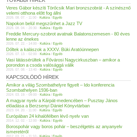
TOVÁBBI HÍREK
Veres Gábor készíti Törőcsik Mari bronzszobrát - A színésznő
velemi otthona előtt fog állni
2026. 08. 07. - 11:00 -
Kultúra
/
Egyéb
Napokon belül megszűnhet a Jazz TV
2026. 08. 04. - 20:30 -
Kultúra
/
Egyéb
Freddie Mercury-szobrot avatnak Balatonszemesen - 80 éves
lenne az énekes
2026. 07. 22. - 14:00 -
Kultúra
/
Egyéb
Dőltek a kalászok a XXXV. Büki Aratóünnepen
2026. 07. 13. - 02:00 -
Kultúra
/
Egyéb
Vasi látássérültek a Fővárosi Nagycirkuszban – amikor a
porondon a csoda valósággá válik
2026. 07. 08. - 13:40 -
Kultúra
/
Egyéb
KAPCSOLÓDÓ HÍREK
Amikor a világ Szombathelyre figyelt – Ido konferencia
Szombathelyen 1936-ban
2024. 03. 19. - 09:00 -
Kultúra
/
Egyéb
A magyar nyelv a Kárpát-medencében – Pusztay János
előadása a Berzsenyi Dániel Könyvtárban
2023. 04. 20. - 11:00 -
Kultúra
/
Egyéb
Európában 24 kihalófélben lévő nyelv van
2014. 12. 02. - 12:00 -
Kultúra
/
Egyéb
Borospohár vagy boros pohár – beszélgetés az anyanyelv
ismeretéről
2012. 03. 21. - 11:10 -
Kultúra
/
Egyéb