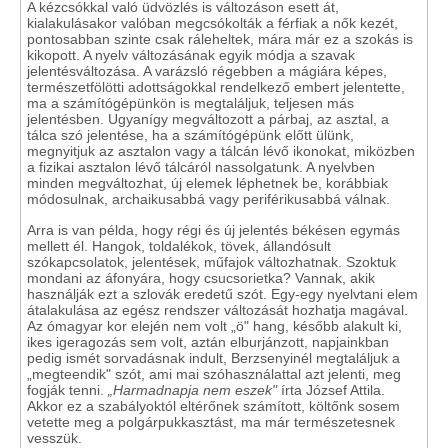
A kézcsókkal való üdvözlés is változáson esett át,
kialakulásakor valóban megcsókolták a férfiak a nők kezét,
pontosabban szinte csak ráleheltek, mára már ez a szokás is
kikopott. A nyelv változásának egyik módja a szavak
jelentésváltozása. A varázsló régebben a mágiára képes,
természetfölötti adottságokkal rendelkező embert jelentette,
ma a számítógépünkön is megtaláljuk, teljesen más
jelentésben. Ugyanígy megváltozott a párbaj, az asztal, a
tálca szó jelentése, ha a számítógépünk előtt ülünk,
megnyitjuk az asztalon vagy a tálcán lévő ikonokat, miközben
a fizikai asztalon lévő tálcáról nassolgatunk. A nyelvben
minden megváltozhat, új elemek léphetnek be, korábbiak
módosulnak, archaikusabbá vagy periférikusabbá válnak.
Arra is van példa, hogy régi és új jelentés békésen egymás
mellett él. Hangok, toldalékok, tövek, állandósult
szókapcsolatok, jelentések, műfajok változhatnak. Szoktuk
mondani az áfonyára, hogy csucsorietka? Vannak, akik
használják ezt a szlovák eredetű szót. Egy-egy nyelvtani elem
átalakulása az egész rendszer változását hozhatja magával.
Az ómagyar kor elején nem volt „ö" hang, később alakult ki,
ikes igeragozás sem volt, aztán elburjánzott, napjainkban
pedig ismét sorvadásnak indult, Berzsenyinél megtaláljuk a
„megteendik" szót, ami mai szóhasználattal azt jelenti, meg
fogják tenni.
„Harmadnapja nem eszek"
írta József Attila.
Akkor ez a szabályoktól eltérőnek számított, költőnk sosem
vetette meg a polgárpukkasztást, ma már természetesnek
vesszük.