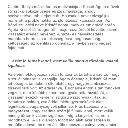
Czetter Ibolya másik fontos motivációja a Kristóf Ágota művek
stilisztikai sokszínűsége és izgalmassága, ahogy
nyelvezetével rabul ejtette őt. Ha csak a nevet vizsgáljuk,
máris ott a problematika az identitással kapcsolatban. Az
írónő születési neve Kristóf Ágota, mely az emigráció során
Agota Kristof-fá "idegenült", majd hazatérését követően ismét
visszatért eredeti nevéhez. A haza- és névváltoztatás
magában hordozza a teljesség és a meghasadtság
kettősségét, az identitásproblémát, a névben rejlő végzet
fájdalmát.
....azért jó fiúnak lenni, mert velük mindig történik valami
izgalmas
Az életút feldolgozása során fontosnak tartotta a szerző, hogy
a szülői hátteret is vizsgálja. Ágota édesapja, Kristóf Kálmán
tehetséges tanítóként élte életét, egy nagyon ambiciózus,
törekvő férfi volt. Az édesanya, Turchányi Antónia tanítónőként
végzett, de a későbbiekben nem gyakorolta hivatását, a
visszaemlékezők kemény, szigorú asszonynak írták le.
Ágotára a boldog, családdal töltött gyermekévek alatt
leginkább a vagányság volt jellemző. Fiús habitusára a
magyarázat, hogy szerinte azért jó fiúnak lenni, mert velük
mindig történik valami izgalmas, míg a lányokról ez nem
mondható el. A Csikvándon töltött idő alatt akár szőrén is
megülte a lovat, és nem állt tőle messze a csínytevés, amiért