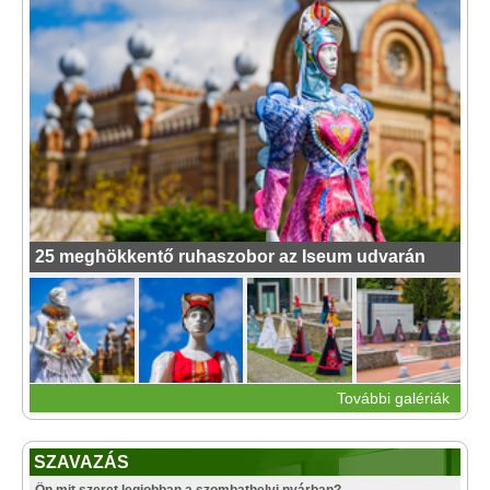
25 meghökkentő ruhaszobor az Iseum udvarán
További galériák
SZAVAZÁS