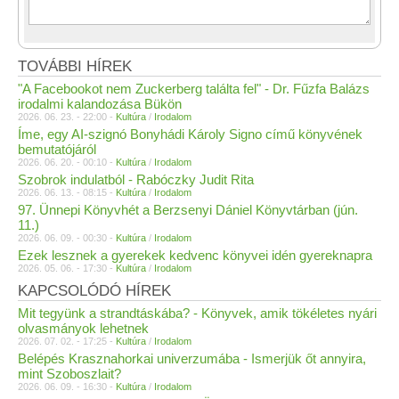
TOVÁBBI HÍREK
"A Facebookot nem Zuckerberg találta fel" - Dr. Fűzfa Balázs
irodalmi kalandozása Bükön
2026. 06. 23. - 22:00 -
Kultúra
/
Irodalom
Íme, egy AI-szignó Bonyhádi Károly Signo című könyvének
bemutatójáról
2026. 06. 20. - 00:10 -
Kultúra
/
Irodalom
Szobrok indulatból - Rabóczky Judit Rita
2026. 06. 13. - 08:15 -
Kultúra
/
Irodalom
97. Ünnepi Könyvhét a Berzsenyi Dániel Könyvtárban (jún.
11.)
2026. 06. 09. - 00:30 -
Kultúra
/
Irodalom
Ezek lesznek a gyerekek kedvenc könyvei idén gyereknapra
2026. 05. 06. - 17:30 -
Kultúra
/
Irodalom
KAPCSOLÓDÓ HÍREK
Mit tegyünk a strandtáskába? - Könyvek, amik tökéletes nyári
olvasmányok lehetnek
2026. 07. 02. - 17:25 -
Kultúra
/
Irodalom
Belépés Krasznahorkai univerzumába - Ismerjük őt annyira,
mint Szoboszlait?
2026. 06. 09. - 16:30 -
Kultúra
/
Irodalom