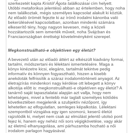
szerkezetét kapta
Kristóf Ágota találkozásai
cím helyett.
Utóbbi metaforikus jelentésű abban az értelemben, hogy noha
nem találkoztak, mégis személyes kapcsolat alakult ki köztük.
Az előadó örömét fejezte ki az írónő irodalmi kánonba való
bekerülésével kapcsolatban, azonban mindenki számára
elkeserítő tény, hogy nagyon kevesen, még a közeli
hozzátartozók sem ismerték műveit, noha Svájcban és
Franciaországban érettségi követelményként szerepel.
Megkonstruálható-e objektíven egy életút?
A bevezető után az előadó áttért az elkészült kiadvány formai,
tartalmi, módszertani és lélektani ismertetésére. Maga a
könyv kinézetre kicsi, elegáns, tartalmát tekintve pedig
informatív és könnyen fogyasztható, hiszen a kisebb
anekdoták felfrissítik a száraz irodalomtörténeti anyagot. Az
életrajzírás mindenkori nagy kérdése ott lebegett a könyv
alkotója előtt is: megkonstruálható-e objektíven egy életút? A
tanárnő saját tapasztalatai alapján azt vallja, hogy nem
lehetséges, mivel a fentebb már taglalt személyes kötődés
következtében megjelenik a szubjektív nézőpont, így
lehetetlen az elfogulatlan, semleges képalkotás. Lélektani
szempontból vizsgálva egy igen szomorú, keserű életút
rajzolódik ki, melyet nem csak az elmúlást jelentő utolsó pont
fejez ki, hanem egy nehéz női sors végigkövetése, vagy akár
az életmű elhanyagolása, ami párhuzamba hozható a női
irodalom parlagon hagyásával.