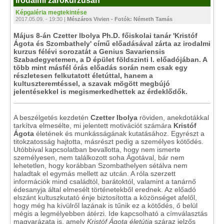
irodalmi zárókurzusán
Képgaléria megtekintése
2017.05.09. - 19:30 |
Mészáros Vivien - Fotók: Németh Tamás
Május 8-án Czetter Ibolya Ph.D. főiskolai tanár 'Kristóf
Ágota és Szombathely' című előadásával zárta az irodalmi
kurzus félévi sorozatát a Genius Savariensis
Szabadegyetemen, a D épület földszinti I. előadójában. A
több mint másfél órás előadás során nem csak egy
részletesen felkutatott életúttal, hanem a
kultuszteremtéssel, a szavak mögött megbújó
jelentésekkel is megismerkedhettek az érdeklődők.
A beszélgetés kezdetén
Czetter Ibolya
röviden, anekdotákkal
tarkítva elmesélte, mi jelentett motivációt számára
Kristóf
Ágota
életének és munkásságának kutatásához. Egyrészt a
titokzatosság hajtotta, másrészt pedig a személyes kötődés.
Utóbbival kapcsolatban bevallotta, hogy nem ismerte
személyesen, nem találkozott soha Ágotával, bár nem
lehetetlen, hogy korábban Szombathelyen sétálva nem
haladtak el egymás mellett az utcán. A róla szerzett
információk mind családtól, barátoktól, valamint a tanárnő
édesanyja által elmesélt történetekből erednek. Az előadó
elszánt kultuszkutató énje biztosította a közönséget afelől,
hogy még ha kívülről lazának is tűnik ez a kötődés, ő belül
mégis a legmélyebben átérzi. Ide kapcsolható a címválasztás
magyarázata is, amely
Kristóf Ágota életútja
száraz jelzős