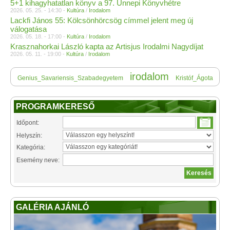
5+1 kihagyhatatlan könyv a 97. Ünnepi Könyvhétre
2026. 05. 25. - 14:30 -
Kultúra
/
Irodalom
Lackfi János 55: Kölcsönhörcsög címmel jelent meg új
válogatása
2026. 05. 18. - 17:00 -
Kultúra
/
Irodalom
Krasznahorkai László kapta az Artisjus Irodalmi Nagydíjat
2026. 05. 11. - 19:00 -
Kultúra
/
Irodalom
irodalom
Genius_Savariensis_Szabadegyetem
Kristóf_Ágota
PROGRAMKERESŐ
Időpont:
Helyszín:
Kategória:
Esemény neve:
GALÉRIA AJÁNLÓ