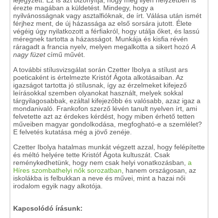
lejegyzett. Ez is azt bizonyítja, hogy még ilyen helyzetben is
érezte magában a küldetést. Mindegy, hogy a
nyilvánosságnak vagy asztalfióknak, de írt. Válása után ismét
férjhez ment, de új házassága az első sorsára jutott. Élete
végéig úgy nyilatkozott a férfiakról, hogy utálja őket, és lassú
méregnek tartotta a házasságot. Munkája és kisfia révén
ráragadt a francia nyelv, melyen megalkotta a sikert hozó
A
nagy füzet
című művét.
A további stílusvizsgálat során Czetter Ibolya a stílust ars
poeticaként is értelmezte Kristóf Ágota alkotásaiban. Az
igazságot tartotta jó stílusnak, így az érzelmeket kifejező
leírásokkal szemben olyanokat használt, melyek sokkal
tárgyilagosabbak, ezáltal kifejezőbb és valósabb, azaz igaz a
mondanivaló. Frankofon szerző lévén tanult nyelven írt, ami
felvetette azt az érdekes kérdést, hogy miben érhető tetten
műveiben magyar gondolkodása, megfogható-e a szemlélet?
E felvetés kutatása még a jövő zenéje.
Czetter Ibolya hatalmas munkát végzett azzal, hogy felépítette
és méltó helyére tette Kristóf Ágota kultuszát. Csak
reménykedhetünk, hogy nem csak helyi vonatkozásban,
a
Híres szombathelyi nők sorozatban
, hanem országosan, az
iskolákba is felbukkan a neve és művei, mint a hazai női
irodalom egyik nagy alkotója.
Kapcsolódó írásunk: