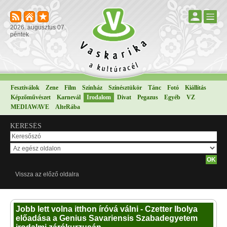
2026. augusztus 07.
péntek
Fesztiválok
Zene
Film
Színház
Színésztükör
Tánc
Fotó
Kiállítás
Képzőművészet
Karnevál
Irodalom
Divat
Pegazus
Egyéb
VZ
MEDIAWAVE
AlteRába
KERESÉS
Vissza az előző oldalra
Jobb lett volna itthon íróvá válni - Czetter Ibolya
előadása a Genius Savariensis Szabadegyetem