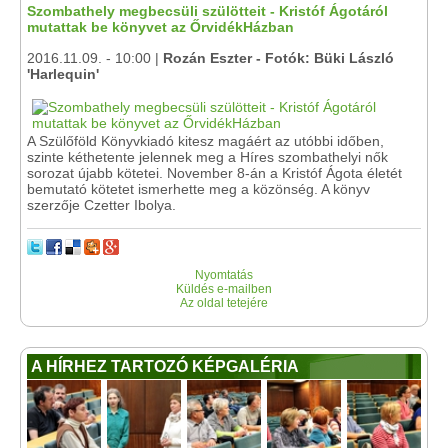
Szombathely megbecsüli szülötteit - Kristóf Ágotáról
mutattak be könyvet az ŐrvidékHázban
2016.11.09. - 10:00 |
Rozán Eszter - Fotók: Büki László
'Harlequin'
A Szülőföld Könyvkiadó kitesz magáért az utóbbi időben,
szinte kéthetente jelennek meg a Híres szombathelyi nők
sorozat újabb kötetei. November 8-án a Kristóf Ágota életét
bemutató kötetet ismerhette meg a közönség. A könyv
szerzője Czetter Ibolya.
Nyomtatás
Küldés e-mailben
Az oldal tetejére
A HÍRHEZ TARTOZÓ KÉPGALÉRIA