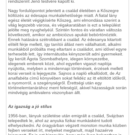
rendszerint Jenő testvére kapott ki.
Nagy fordulópontot jelentett a család életében a Kőszegre
költözés az édesapa munkalehetősége miatt. A fiatal lány
egész életét végigkísérte Kőszeg, ami elmondása szerint a
világ legszebb városa, és végakaratában is ezt a települést
jelölte meg nyughelyéül. Szintén fontos és váratlan változás
következett, amikor az ambiciózus apukát bebörtönözték.
Ennek hatására szétrobbant a család. Az édesanya kitartott
elítélt férje mellett, így tanítói állást nem vállalhatott, alkalmi
munkákból próbálta meg eltartani a családot, ami idővel egyre
terhesebb lett, így internátusba kényszerült adni gyermekeit.
Így került Ágota Szombathelyre, idegen környezetbe,
idegenek emberek közé, ahol egyetlen vigaszt naplója
nyújtotta, melyben a mindennapi történések, érzések mellett
korai verseit is lejegyezte. Sajnos a napló elkallódott, de
Az
analfabéta
című könyvében sokat felidéz az itt eltöltött időkről,
a nyomorról, a szegénységről. Érettségi után egy
történelemtanárához ment feleségül, akivel házasságuk során
mindvégig ambivalens viszonyban állt.
Az igazság a jó stílus
1956-ban, lányuk születése után emigrált a család, Svájcban
telepedtek le, ahol az anyuka fizikai munkásként tudott
elhelyezkedni. Az óragyárban végzett monoton munka közben
fejben verseket írt, melyeket megtanult, majd hazaérve