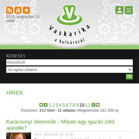
2026. augusztus 10.
hétfő
KERESÉS
HÍREK
1
2
3
4
5
6
7
8
9
10
11
Összesen:
213 tétel - 11 oldalon
, Megjelenítve 181-200-ig
Karácsonyi dilemmák - Milyen egy igazán zöld
ajándék?
2010. december 13. 23:30