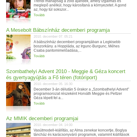
Trendi manapság a zöld ajándék, amely izgalmas és
meglepő anélkül, hogy károsítaná a környezetet. A gond
az, hogy túl sokszor...
Tovább
A Mesebolt Bábszínház decemberi programja
2010. december 07. 05:21
A bábszínház decemberi programjában a Legkisebb
boszorkány. a Hoppláda, az Irgunc-Burgunc, Méhes
Csaba pantomimelőadása,...
Tovább
Szombathelyi Advent 2010 - Meggie & Géza koncert
és gyertyagyújtás a Fő téren (fotóriport)
2010. december 05. 16:30
December 3-án délután 5 órakor a „Szombathelyi Advent”
programsorozat részeként Horváth Meggie és Peltzer
Géza lépett fel a...
Tovább
Az MMIK decemberi programjai
2010. december 04. 14:00
Vasútmodell-kiállítás, az Alma zenekar koncertje, Boglya
táncház és karácsonyváró programok, valamint kiállítások