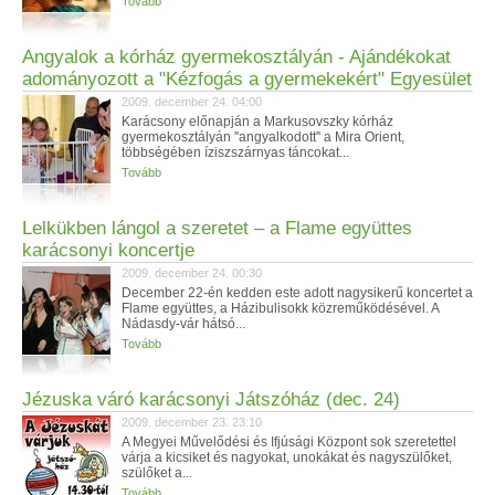
Tovább
Angyalok a kórház gyermekosztályán - Ajándékokat
adományozott a "Kézfogás a gyermekekért" Egyesület
2009. december 24. 04:00
Karácsony előnapján a Markusovszky kórház
gyermekosztályán ''angyalkodott'' a Mira Orient,
többségében íziszszárnyas táncokat...
Tovább
Lelkükben lángol a szeretet – a Flame együttes
karácsonyi koncertje
2009. december 24. 00:30
December 22-én kedden este adott nagysikerű koncertet a
Flame együttes, a Házibulisokk közreműködésével. A
Nádasdy-vár hátsó...
Tovább
Jézuska váró karácsonyi Játszóház (dec. 24)
2009. december 23. 23:10
A Megyei Művelődési és Ifjúsági Központ sok szeretettel
várja a kicsiket és nagyokat, unokákat és nagyszülőket,
szülőket a...
Tovább