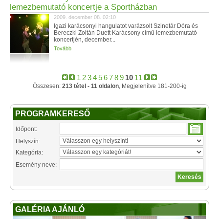
lemezbemutató koncertje a Sportházban
2009. december 08. 02:10
Igazi karácsonyi hangulatot varázsolt Szinetár Dóra és
Bereczki Zoltán Duett Karácsony című lemezbemutató
koncertjén, december...
Tovább
1
2
3
4
5
6
7
8
9
10
11
Összesen:
213 tétel - 11 oldalon
, Megjelenítve 181-200-ig
PROGRAMKERESŐ
Időpont:
Helyszín:
Kategória:
Esemény neve:
GALÉRIA AJÁNLÓ