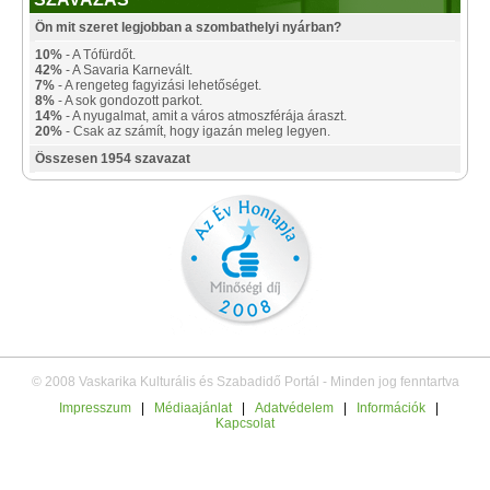
Ön mit szeret legjobban a szombathelyi nyárban?
10%
- A Tófürdőt.
42%
- A Savaria Karnevált.
7%
- A rengeteg fagyizási lehetőséget.
8%
- A sok gondozott parkot.
14%
- A nyugalmat, amit a város atmoszférája áraszt.
20%
- Csak az számít, hogy igazán meleg legyen.
Összesen 1954 szavazat
© 2008 Vaskarika Kulturális és Szabadidő Portál - Minden jog fenntartva
Impresszum
|
Médiaajánlat
|
Adatvédelem
|
Információk
|
Kapcsolat