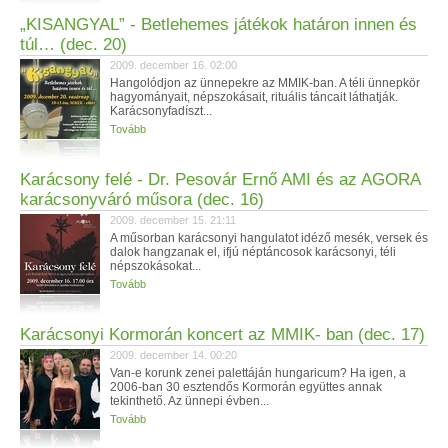
„KISANGYAL” - Betlehemes játékok határon innen és
túl… (dec. 20)
2009. december 16. 02:00
Hangolódjon az ünnepekre az MMIK-ban. A téli ünnepkör
hagyományait, népszokásait, rituális táncait láthatják.
Karácsonyfadíszt...
Tovább
Karácsony felé - Dr. Pesovár Ernő AMI és az AGORA
karácsonyváró műsora (dec. 16)
2009. december 15. 21:11
A műsorban karácsonyi hangulatot idéző mesék, versek és
dalok hangzanak el, ifjú néptáncosok karácsonyi, téli
népszokásokat...
Tovább
Karácsonyi Kormorán koncert az MMIK- ban (dec. 17)
2009. december 14. 00:20
Van-e korunk zenei palettáján hungaricum? Ha igen, a
2006-ban 30 esztendős Kormorán együttes annak
tekinthető. Az ünnepi évben...
Tovább