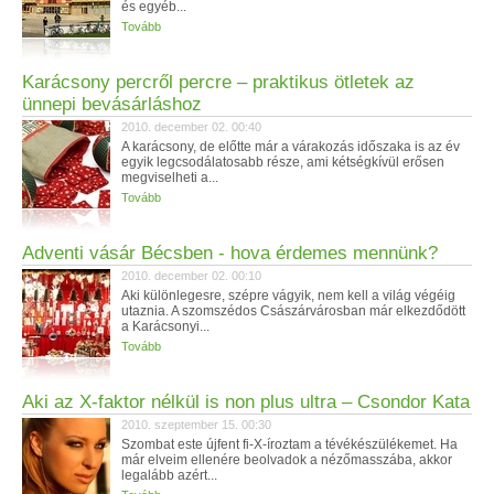
és egyéb...
Tovább
Karácsony percről percre – praktikus ötletek az
ünnepi bevásárláshoz
2010. december 02. 00:40
A karácsony, de előtte már a várakozás időszaka is az év
egyik legcsodálatosabb része, ami kétségkívül erősen
megviselheti a...
Tovább
Adventi vásár Bécsben - hova érdemes mennünk?
2010. december 02. 00:10
Aki különlegesre, szépre vágyik, nem kell a világ végéig
utaznia. A szomszédos Császárvárosban már elkezdődött
a Karácsonyi...
Tovább
Aki az X-faktor nélkül is non plus ultra – Csondor Kata
2010. szeptember 15. 00:30
Szombat este újfent fi-X-íroztam a tévékészülékemet. Ha
már elveim ellenére beolvadok a nézőmasszába, akkor
legalább azért...