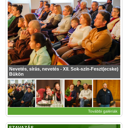
Nevetés, sírás, nevetés - XII. Sok-szín-Feszt(ecske)
Bükön
További galériák
SZAVAZÁS