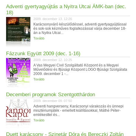
Adventi gyertyagyújtás a Nyitra Utcai ÁMK-ban (dec.
18)
2009. december 13. 12:26
Karácsonyváró készülődéssel, adventi gyertyagyújtással
és sok-sok kézműves foglalkozással várja december 18-
án a Nyitra Utcai...
Tovább
Fázzunk Együtt 2009 (dec. 1-16)
2009. december 12. 10:25
A Vas Megyei Civil Szolgáltató Központ és a Megyei
Művelődési és Ifjúsági Központ LOGO Ifjúsági Szolgálata
2009. december 1 -...
Tovább
Decemberi programok Szentgotthárdon
2009. december 09. 07:50
Adventi hangverseny, Karácsonyi várakozás és ünnepi
misztériumjáték - emellett kiállításokkal, Máthé Péter-
emlékesttel és...
Tovább
Duett karácsony - Szinetár Dóra és Bereczki Zoltán