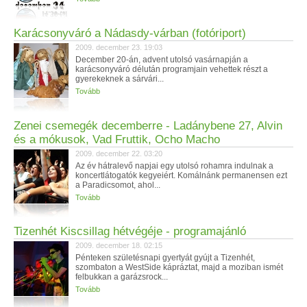
Karácsonyváró a Nádasdy-várban (fotóriport)
2009. december 23. 19:03
December 20-án, advent utolsó vasárnapján a
karácsonyváró délután programjain vehettek részt a
gyerekeknek a sárvári...
Tovább
Zenei csemegék decemberre - Ladánybene 27, Alvin
és a mókusok, Vad Fruttik, Ocho Macho
2009. december 22. 03:20
Az év hátralevő napjai egy utolsó rohamra indulnak a
koncertlátogatók kegyeiért. Komálnánk permanensen ezt
a Paradicsomot, ahol...
Tovább
Tizenhét Kiscsillag hétvégéje - programajánló
2009. december 18. 02:15
Pénteken születésnapi gyertyát gyújt a Tizenhét,
szombaton a WestSide kápráztat, majd a moziban ismét
felbukkan a garázsrock...
Tovább