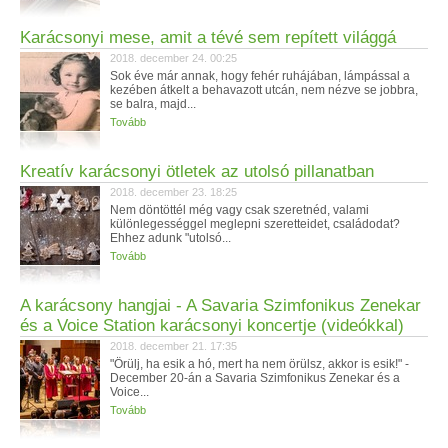
Karácsonyi mese, amit a tévé sem repített világgá
2018. december 24. 00:25
Sok éve már annak, hogy fehér ruhájában, lámpással a
kezében átkelt a behavazott utcán, nem nézve se jobbra,
se balra, majd...
Tovább
Kreatív karácsonyi ötletek az utolsó pillanatban
2018. december 23. 18:25
Nem döntöttél még vagy csak szeretnéd, valami
különlegességgel meglepni szeretteidet, családodat?
Ehhez adunk "utolsó...
Tovább
A karácsony hangjai - A Savaria Szimfonikus Zenekar
és a Voice Station karácsonyi koncertje (videókkal)
2018. december 21. 17:35
"Örülj, ha esik a hó, mert ha nem örülsz, akkor is esik!" -
December 20-án a Savaria Szimfonikus Zenekar és a
Voice...
Tovább