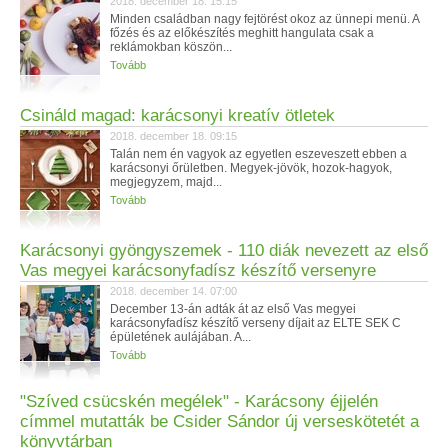
2018. december 18. 15:15
Minden családban nagy fejtörést okoz az ünnepi menü. A
főzés és az előkészítés meghitt hangulata csak a
reklámokban köszön...
Tovább
Csináld magad: karácsonyi kreatív ötletek
2018. december 18. 09:15
Talán nem én vagyok az egyetlen eszeveszett ebben a
karácsonyi őrületben. Megyek-jövök, hozok-hagyok,
megjegyzem, majd...
Tovább
Karácsonyi gyöngyszemek - 110 diák nevezett az első
Vas megyei karácsonyfadísz készítő versenyre
2018. december 14. 07:00
December 13-án adták át az első Vas megyei
karácsonyfadísz készítő verseny díjait az ELTE SEK C
épületének aulájában. A...
Tovább
"Szíved csücskén megélek" - Karácsony éjjelén
címmel mutatták be Csider Sándor új verseskötetét a
könyvtárban