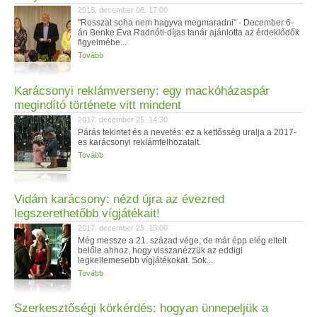
2018. december 08. 17:00
"Rosszat soha nem hagyva megmaradni" - December 6-
án Benke Éva Radnóti-díjas tanár ajánlotta az érdeklődők
figyelmébe...
Tovább
Karácsonyi reklámverseny: egy mackóházaspár
megindító története vitt mindent
2017. december 25. 14:30
Párás tekintet és a nevetés: ez a kettősség uralja a 2017-
es karácsonyi reklámfelhozatalt.
Tovább
Vidám karácsony: nézd újra az évezred
legszerethetőbb vígjátékait!
2017. december 25. 13:00
Még messze a 21. század vége, de már épp elég eltelt
belőle ahhoz, hogy visszanézzük az eddigi
legkellemesebb vígjátékokat. Sok...
Tovább
Szerkesztőségi körkérdés: hogyan ünnepeljük a