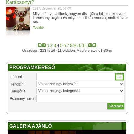
Karácsonyt?
2017. december 25. 01:00
Milyen fenyőt állítunk, hogyan díszítjük a fát, mi a kedvenc
karácsonyi kajánk és milyen tradíciók vannak, amiket évek
óta...
Tovább
1
2
3
4
5
6
7
8
9
10
11
Összesen:
213 tétel - 11 oldalon
, Megjelenítve 61-80-ig
PROGRAMKERESŐ
Időpont:
Helyszín:
Kategória:
Esemény neve:
GALÉRIA AJÁNLÓ