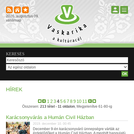
2026. augusztus 09.
vasárnap
KERESÉS
HÍREK
1
2
3
4
5
6
7
8
9
10
11
Összesen:
213 tétel - 11 oldalon
, Megjelenítve 61-80-ig
Karácsonyvárás a Humán Civil Házban
2019. december 10. 00:45
December 9-én karácsonyváró ünnepségre várták az
érdeklődőket a Humán Civil Házban. A meghitt hangulatú