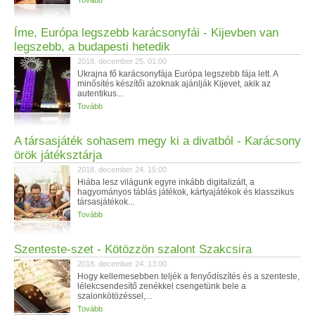
Tovább
Íme, Európa legszebb karácsonyfái - Kijevben van
legszebb, a budapesti hetedik
2018. december 25. 01:00
Ukrajna fő karácsonyfája Európa legszebb fája lett. A
minősítés készítői azoknak ajánlják Kijevet, akik az
autentikus...
Tovább
A társasjáték sohasem megy ki a divatból - Karácsony
örök játéksztárja
2018. december 24. 15:00
Hiába lesz világunk egyre inkább digitalizált, a
hagyományos táblás játékok, kártyajátékok és klasszikus
társasjátékok...
Tovább
Szenteste-szet - Kötözzön szalont Szakcsira
2018. december 24. 13:00
Hogy kellemesebben teljék a fenyődíszítés és a szenteste,
lélekcsendesítő zenékkel csengetünk bele a
szalonkötözéssel,...
Tovább