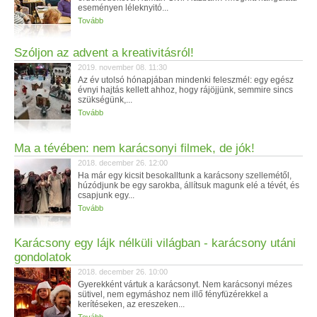
eseményen léleknyitó...
Tovább
Szóljon az advent a kreativitásról!
2019. november 08. 11:30
Az év utolsó hónapjában mindenki feleszmél: egy egész
évnyi hajtás kellett ahhoz, hogy rájöjjünk, semmire sincs
szükségünk,...
Tovább
Ma a tévében: nem karácsonyi filmek, de jók!
2018. december 26. 12:00
Ha már egy kicsit besokalltunk a karácsony szellemétől,
húzódjunk be egy sarokba, állítsuk magunk elé a tévét, és
csapjunk egy...
Tovább
Karácsony egy lájk nélküli világban - karácsony utáni
gondolatok
2018. december 26. 10:00
Gyerekként vártuk a karácsonyt. Nem karácsonyi mézes
sütivel, nem egymáshoz nem illő fényfüzérekkel a
kerítéseken, az ereszeken...