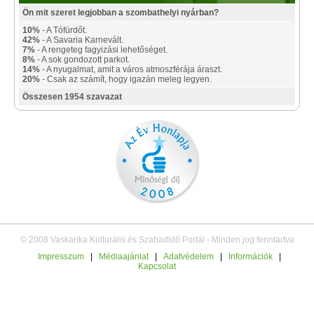
Ön mit szeret legjobban a szombathelyi nyárban?
10%
- A Tófürdőt.
42%
- A Savaria Karnevált.
7%
- A rengeteg fagyizási lehetőséget.
8%
- A sok gondozott parkot.
14%
- A nyugalmat, amit a város atmoszférája áraszt.
20%
- Csak az számít, hogy igazán meleg legyen.
Összesen 1954 szavazat
© 2008 Vaskarika Kulturális és Szabadidő Portál - Minden jog fenntartva
Impresszum
|
Médiaajánlat
|
Adatvédelem
|
Információk
|
Kapcsolat