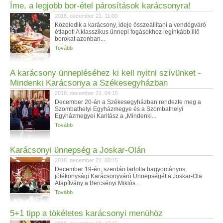
Íme, a legjobb bor-étel párosítások karácsonyra!
2018. december 21. 11:00
Közeledik a karácsony, ideje összeállítani a vendégváró
étlapot! A klasszikus ünnepi fogásokhoz leginkább illő
borokat azonban...
Tovább
A karácsony ünnepléséhez ki kell nyitni szívünket -
Mindenki Karácsonya a Székesegyházban
2018. december 21. 04:15
December 20-án a Székesegyházban rendezte meg a
Szombathelyi Egyházmegye és a Szombathelyi
Egyházmegyei Karitász a „Mindenki...
Tovább
Karácsonyi ünnepség a Joskar-Olán
2018. december 21. 00:15
December 19-én, szerdán tartotta hagyományos,
jótékonysági Karácsonyváró Ünnepségét a Joskar-Ola
Alapítvány a Bercsényi Miklós...
Tovább
5+1 tipp a tökéletes karácsonyi menühöz