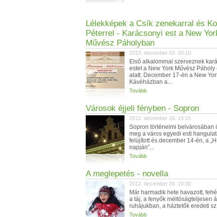
Lélekképek a Csík zenekarral és Ko
Péterrel - Karácsonyi est a New Yor
Művész Páholyban
2013. december 03. 00:10
Első alkalommal szerveznek kar
estet a New York Művész Páholy 
alatt. December 17-én a New Yor
Kávéházban a...
Tovább
Városok éjjeli fényben - Sopron
2012. december 26. 15:15
Sopron történelmi belvárosában ö
meg a város egyedi esti hangulat
felújított és december 14-én, a „
napján”...
Tovább
A meglepetés - novella
2012. december 24. 10:00
Már harmadik hete havazott, fehé
a táj, a fenyők méltóságteljesen á
ruhájukban, a háztetők eredeti szí
Tovább