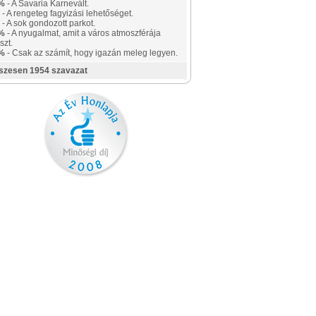
%
- A Savaria Karnevált.
- A rengeteg fagyizási lehetőséget.
- A sok gondozott parkot.
%
- A nyugalmat, amit a város atmoszférája
szt.
%
- Csak az számít, hogy igazán meleg legyen.
szesen 1954 szavazat