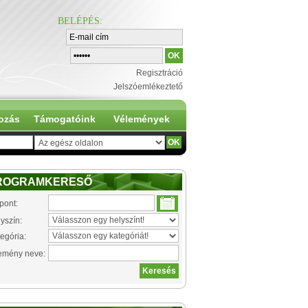
BELÉPÉS
:
Regisztráció
Jelszóemlékeztető
ozás
Támogatóink
Vélemények
ROGRAMKERESŐ
pont:
yszín:
egória:
emény neve: