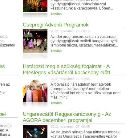
gyertyagyújtással, bábszínházzal
készülhetünk a karácsonyra. Bőben...
Tovább
Csepregi Adventi Programok
2012. november 29. 00:15
edetű
Az idei programsorozatban a vasárnapi
k a
gyertyagyújtások mellett hangversenyek,
rószentek
templomi búcsú, lucázás, mesejátékok,...
Tovább
tes
Határozd meg a szükség fogalmát - A
felesleges vásárlásról karácsony előtt
2012. november 28. 01:45
ren az
A fogyasztói társadalom legnagyobb
ünnepe a karácsony. A mérhetetlen
ét a
vásárlásról írni ebben az időszakban nem
más, mint...
Tovább
pei
Ungarescától Reggaekarácsonyig - Az
AGORA decemberi programjai
álmodja
2012. november 27. 00:45
en. A
Az év utolsó hónapjában láthatjuk többek
lani a
közt az Ungaresca Táncegyüttes Apáról