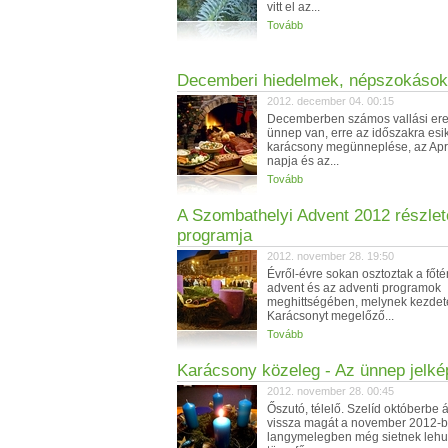
vitt el az...
Tovább
Decemberi hiedelmek, népszokások
2012. december 04. 00:15
Decemberben számos vallási er
ünnep van, erre az időszakra esi
karácsony megünneplése, az Ap
napja és az...
Tovább
A Szombathelyi Advent 2012 részle
programja
2012. november 28. 19:50
Évről-évre sokan osztoztak a főté
advent és az adventi programok
meghittségében, melynek kezdet
Karácsonyt megelőző...
Tovább
Karácsony közeleg - Az ünnep jelké
2012. november 28. 00:45
Őszutó, télelő. Szelíd októberbe 
vissza magát a november 2012-b
langymelegben még sietnek lehul