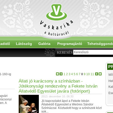
adidő
Látószög
Galéria
Programajánló
Tehetséggond
KERESÉS
P
1-160-ig
1
2
3
4
5
6
7
8
9
10
11
Idő
Állati jó karácsony a színházban -
Hel
Jótékonysági rendezvény a Fekete István
Kat
Állatvédő Egyesület javára (fotóriport)
Es
agvári
2013. december 10. 06:30
arácsonyi
Jó kapcsolatot ápol a Fekete István
en. A
Állatvédő Egyesület a Weöres Sándor
Színházzal. Köztudott hogy a színészek közt
sok...