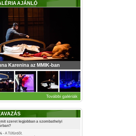
ALÉRIA AJÁNLÓ
na Karenina az MMIK-ban
További galériák
ZAVAZÁS
mit szeret legjobban a szombathelyi
árban?
%
- A Tófürdőt.