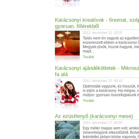
Karácsonyi kreatívok - finomat, szé
gyorsan, fillérekből
2012. december 21. 00:25
Talán nem én vagyok az egyetle
eszeveszett ebben a karácsonyi 
Megyek-jövök, hozok-hagyok, m
majd...
Tovább
Karácsonyi ajándékötletek - Mikrosz
fa alá
2012. december 21. 00:10
Optimisták vagyunk, és hisszük, 
is eljön a karácsony. Ha mégse, r
múljon: gyorsan összefoglalunk m
Tovább
Az ezüstfenyő (karácsonyi mese)
2012. december 17. 00:30
Egy méter magas sem volt, amiko
ismeretségünk elkezdődött. Bizta
tekintettel jártam körbe naponta, 