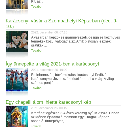
Kft. az...
Tovább
Karácsonyi vásár a Szombathelyi Képtárban (dec. 9-
10.)
2022. december 06. 07:15
A vásárban képző- és iparművészeti, design és kézműves
termékek közül válogathatsz. Amik biztosan lesznek:
grafikák,...
Tovább
Így ünnepelte a világ 2021-ben a karácsonyt
2021. december 26. 19:00
Betlehemezés, búvármikulás, karácsonyi fürdőzés –
Karácsonykor Jézus születését ünnepli a világ. A világ
számos pontján...
Tovább
Egy chagalli álom ihlette karácsonyi kép
2021. december 26. 00:15
A történet egészen 3-4 éves koromig nyúlik vissza. Ebben
az időben éjszakai álmomban egy Chagall-képhez
hasonló, ünnepélyes,...
Tovább