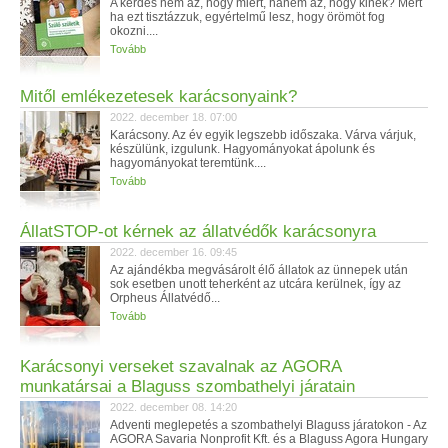
A kérdés nem az, hogy miért, hanem az, hogy kinek? Mert
ha ezt tisztázzuk, egyértelmű lesz, hogy örömöt fog
okozni....
Tovább
Mitől emlékezetesek karácsonyaink?
2022. december 18. 07:00
Karácsony. Az év egyik legszebb időszaka. Várva várjuk,
készülünk, izgulunk. Hagyományokat ápolunk és
hagyományokat teremtünk....
Tovább
ÁllatSTOP-ot kérnek az állatvédők karácsonyra
2022. december 16. 09:45
Az ajándékba megvásárolt élő állatok az ünnepek után
sok esetben unott teherként az utcára kerülnek, így az
Orpheus Állatvédő...
Tovább
Karácsonyi verseket szavalnak az AGORA
munkatársai a Blaguss szombathelyi járatain
2022. december 08. 14:20
Adventi meglepetés a szombathelyi Blaguss járatokon - Az
AGORA Savaria Nonprofit Kft. és a Blaguss Agora Hungary