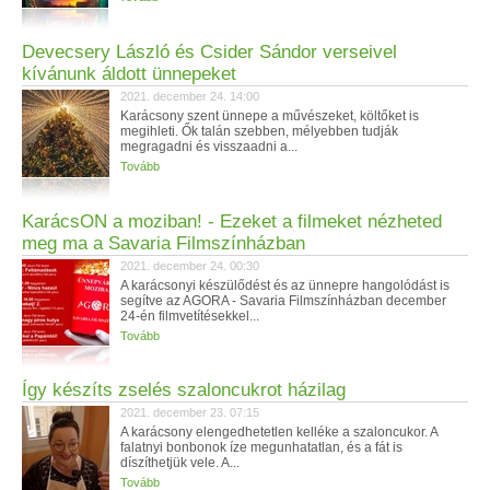
Devecsery László és Csider Sándor verseivel
kívánunk áldott ünnepeket
2021. december 24. 14:00
Karácsony szent ünnepe a művészeket, költőket is
megihleti. Ők talán szebben, mélyebben tudják
megragadni és visszaadni a...
Tovább
KarácsON a moziban! - Ezeket a filmeket nézheted
meg ma a Savaria Filmszínházban
2021. december 24. 00:30
A karácsonyi készülődést és az ünnepre hangolódást is
segítve az AGORA - Savaria Filmszínházban december
24-én filmvetítésekkel...
Tovább
Így készíts zselés szaloncukrot házilag
2021. december 23. 07:15
A karácsony elengedhetetlen kelléke a szaloncukor. A
falatnyi bonbonok íze megunhatatlan, és a fát is
díszíthetjük vele. A...
Tovább