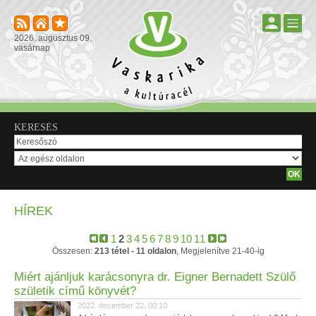
2026. augusztus 09.
vasárnap
KERESÉS
HÍREK
1
2
3
4
5
6
7
8
9
10
11
Összesen:
213 tétel - 11 oldalon
, Megjelenítve 21-40-ig
Miért ajánljuk karácsonyra dr. Eigner Bernadett Szülő
születik című könyvét?
2022. december 22. 00:10