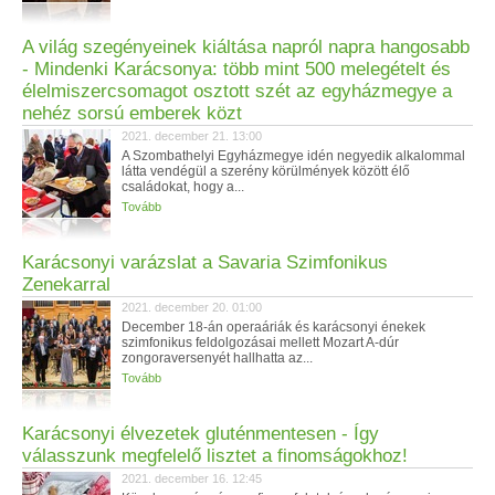
A világ szegényeinek kiáltása napról napra hangosabb
- Mindenki Karácsonya: több mint 500 melegételt és
élelmiszercsomagot osztott szét az egyházmegye a
nehéz sorsú emberek közt
2021. december 21. 13:00
A Szombathelyi Egyházmegye idén negyedik alkalommal
látta vendégül a szerény körülmények között élő
családokat, hogy a...
Tovább
Karácsonyi varázslat a Savaria Szimfonikus
Zenekarral
2021. december 20. 01:00
December 18-án operaáriák és karácsonyi énekek
szimfonikus feldolgozásai mellett Mozart A-dúr
zongoraversenyét hallhatta az...
Tovább
Karácsonyi élvezetek gluténmentesen - Így
válasszunk megfelelő lisztet a finomságokhoz!
2021. december 16. 12:45