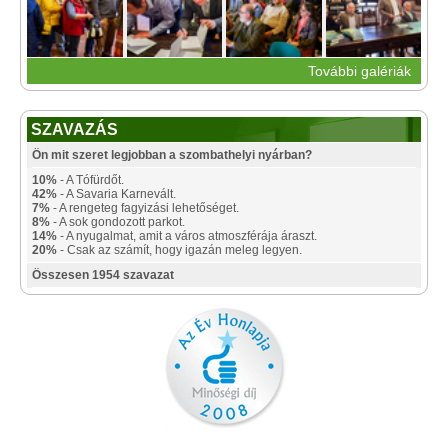
További galériák
SZAVAZÁS
Ön mit szeret legjobban a szombathelyi nyárban?
10%
- A Tófürdőt.
42%
- A Savaria Karnevált.
7%
- A rengeteg fagyizási lehetőséget.
8%
- A sok gondozott parkot.
14%
- A nyugalmat, amit a város atmoszférája áraszt.
20%
- Csak az számít, hogy igazán meleg legyen.
Összesen 1954 szavazat