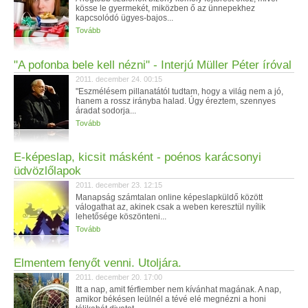
kösse le gyermekét, miközben ő az ünnepekhez
kapcsolódó ügyes-bajos...
Tovább
"A pofonba bele kell nézni" - Interjú Müller Péter íróval
2011. december 24. 00:15
"Eszmélésem pillanatától tudtam, hogy a világ nem a jó,
hanem a rossz irányba halad. Úgy éreztem, szennyes
áradat sodorja...
Tovább
E-képeslap, kicsit másként - poénos karácsonyi
üdvözlőlapok
2011. december 23. 12:15
Manapság számtalan online képeslapküldő között
válogathat az, akinek csak a weben keresztül nyílik
lehetősége köszönteni...
Tovább
Elmentem fenyőt venni. Utoljára.
2011. december 20. 17:00
Itt a nap, amit férfiember nem kívánhat magának. A nap,
amikor békésen leülnél a tévé elé megnézni a honi