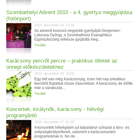
Szombathelyi Advent 2010 - a 4. gyertya meggyújtása
(fotóriport)
2010. december 19. 13:20
Az adventi koszorú negyedik gyertyáját Gregersen-
Labossa György, a Szombathelyi Evangélikus
Egyházközség lelkésze gyújtotta meg...
Tovább
Karácsony percről percre – praktikus ötletek az
ünnepi előkészületekhez
2010. december 18. 15:00
Egy hét van még Karácsonyig, ezen hét nap prkatikus
teendőit foglaltuk össze írásunkban. A karácsony, de előtte
már a várakozás...
Tovább
Koncertek, királynők, karácsony - hétvégi
programjánló
2010. december 17. 01:30
A koncertek hétvégéjén jut talpalatnyi színpad a tánc- és
szépségkirálynőknek, valamint a karácsonyváró
programoknak is. No de...