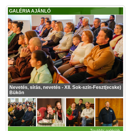
GALÉRIA AJÁNLÓ
Nevetés, sírás, nevetés - XII. Sok-szín-Feszt(ecske)
Bükön
További galériák