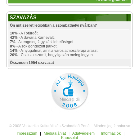
SZAVAZÁS
Ön mit szeret legjobban a szombathelyi nyárban?
10%
- A Tófürdőt.
42%
- A Savaria Karnevált.
7%
- A rengeteg fagyizási lehetőséget.
8%
- A sok gondozott parkot.
14%
- A nyugalmat, amit a város atmoszférája áraszt.
20%
- Csak az számít, hogy igazán meleg legyen.
Összesen 1954 szavazat
© 2008 Vaskarika Kulturális és Szabadidő Portál - Minden jog fenntartva
Impresszum
|
Médiaajánlat
|
Adatvédelem
|
Információk
|
Kapcsolat