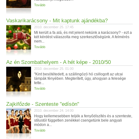
Tovább
Vaskarikarácsony - Mit kaptunk ajándékba?
2010. december 25. 17:45
Mi került a fa alá, és mit jelent nekünk a karácsony? - ezt a
két kérdést válaszolta meg szerkesztőségünk. A felmérés
nem...
Tovább
Az én Szombathelyem - A hét képe - 2010/50
2010. december 25. 01:00
"Kint besötétedett, a szállingózó hó csillogott az utcai
lámpák fényében. Megterített, úgy, ahogyan a felesége
tette...
Tovább
Zajkifőzde - Szenteste "edísön"
2010. december 24. 14:00
Hogy kellemesebben teljék a fenyődíszítés és a szenteste,
stílustól független zenékkel csengetünk bele angyali
módon a...
Tovább