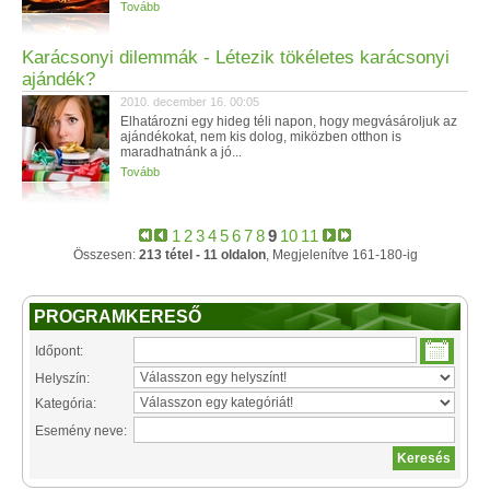
Tovább
Karácsonyi dilemmák - Létezik tökéletes karácsonyi
ajándék?
2010. december 16. 00:05
Elhatározni egy hideg téli napon, hogy megvásároljuk az
ajándékokat, nem kis dolog, miközben otthon is
maradhatnánk a jó...
Tovább
1
2
3
4
5
6
7
8
9
10
11
Összesen:
213 tétel - 11 oldalon
, Megjelenítve 161-180-ig
PROGRAMKERESŐ
Időpont:
Helyszín:
Kategória:
Esemény neve: