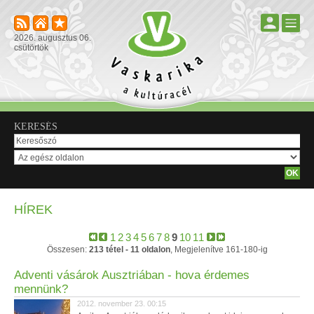
2026. augusztus 06.
csütörtök
KERESÉS
HÍREK
1
2
3
4
5
6
7
8
9
10
11
Összesen:
213 tétel - 11 oldalon
, Megjelenítve 161-180-ig
Adventi vásárok Ausztriában - hova érdemes
mennünk?
2012. november 23. 00:15