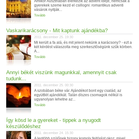
Amikor Ausztriában elérkezik az advent ideje, nemcsak a
gyerekek szeme kezd el csillogni: romantikus adventi
vásárok nyitják...
Tovább
Vaskarikarácsony - Mit kaptunk ajándékba?
2011. december 25. 19:30
Mi került a fa alá, és mit jelent nekünk a karácsony? - ezt a
két kérdést válaszolta meg szerkesztőségünk szűk körben.
A...
Tovább
Annyi békét viszünk magunkkal, amennyit csak
tudunk...
2011. december 25. 00:30
A szobában béke vár. Ajándékot bont egy család, az
együttlét ajándékát. Talán díszes csomagok nélkül is
ugyanolyan lehetne az...
Tovább
Így kösd le a gyereket - tippek a nyugodt
készülődéshez
2011. december 24. 15:30
A legtöbb szülőnek bizony komoly fejtörést okoz, mivel