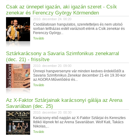
Csak az ünnepel igazán, aki igazán szeret - Csík
zenekar és Ferenczy György Körmenden
2010. december 24. 00:20
Csodálatosan hangulatos, szeretetteljes és nem utolsó
sorban teltházas estét varázsolt elénk a Csík zenekar és
Ferenczy György...
Tovább
Sztárkarácsony a Savaria Szimfonikus zenekarral
(dec. 21) - frissítve
2010. december 20. 09:00
Ünnepi hangversenyre vár minden kedves érdeklődőt a
Savaria Szimfonikus Zenekar december 21-én 19.30-kor
az AGORA Művelődési és...
Tovább
Az X-Faktor Sztárjainak karácsonyi gálája az Arena
Savariában (dec. 25)
2010. december 20. 00:30
Karácsony első napján az X-Faktor Sztárjai és Keresztes
Ildikó lépnek fel az Arena Savariában. Wolf Kati, Takács
Nikolas,...
Tovább