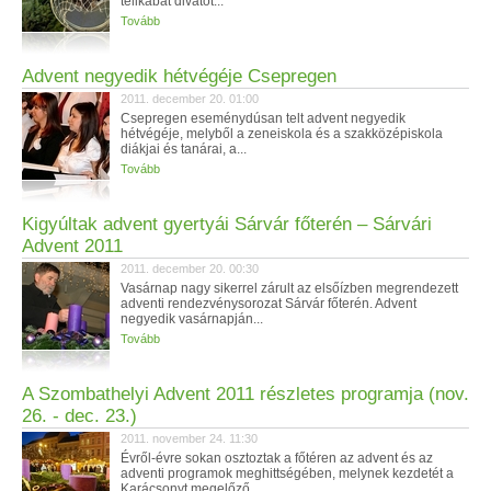
télikabát divatot...
Tovább
Advent negyedik hétvégéje Csepregen
2011. december 20. 01:00
Csepregen eseménydúsan telt advent negyedik
hétvégéje, melyből a zeneiskola és a szakközépiskola
diákjai és tanárai, a...
Tovább
Kigyúltak advent gyertyái Sárvár főterén – Sárvári
Advent 2011
2011. december 20. 00:30
Vasárnap nagy sikerrel zárult az elsőízben megrendezett
adventi rendezvénysorozat Sárvár főterén. Advent
negyedik vasárnapján...
Tovább
A Szombathelyi Advent 2011 részletes programja (nov.
26. - dec. 23.)
2011. november 24. 11:30
Évről-évre sokan osztoztak a főtéren az advent és az
adventi programok meghittségében, melynek kezdetét a
Karácsonyt megelőző...