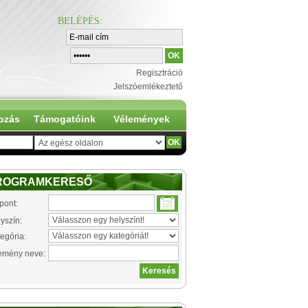
BELÉPÉS
:
Regisztráció
Jelszóemlékeztető
ozás
Támogatóink
Vélemények
ROGRAMKERESŐ
pont:
yszín:
egória:
emény neve: