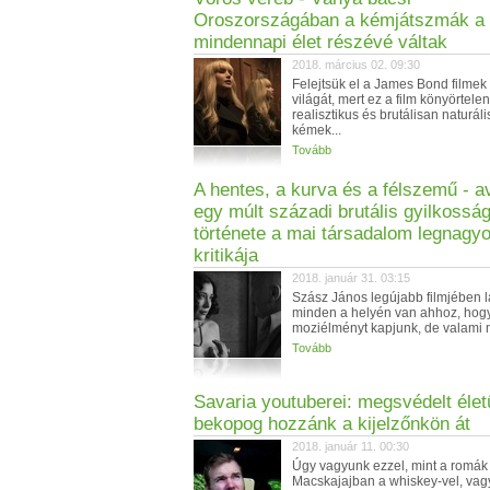
Oroszországában a kémjátszmák a
mindennapi élet részévé váltak
2018. március 02. 09:30
Felejtsük el a James Bond filmek 
világát, mert ez a film könyörtelen
realisztikus és brutálisan naturális
kémek...
Tovább
A hentes, a kurva és a félszemű - 
egy múlt századi brutális gyilkossá
története a mai társadalom legnagy
kritikája
2018. január 31. 03:15
Szász János legújabb filmjében l
minden a helyén van ahhoz, hogy
moziélményt kapjunk, de valami m
Tovább
Savaria youtuberei: megsvédelt éle
bekopog hozzánk a kijelzőnkön át
2018. január 11. 00:30
Úgy vagyunk ezzel, mint a romák
Macskajajban a whiskey-vel, vagy