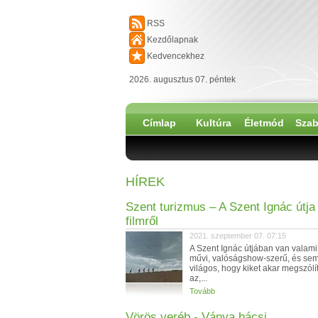
RSS
Kezdőlapnak
Kedvencekhez
2026. augusztus 07. péntek
Címlap
Kultúra
Életmód
Szab
HÍREK
Szent turizmus – A Szent Ignác útja
filmről
2021. szeptember 07. 07:15
A Szent Ignác útjában van valam
művi, valóságshow-szerű, és se
világos, hogy kiket akar megszólí
az,...
Tovább
Vörös veréb - Ványa bácsi