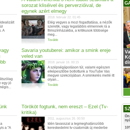
G
sorozat kliséivel és perverzióival, de
egynek azért elmegy
2018. február 22. 01:45
idealizált
Elég vegyes a mozi fogadtatása, a nézők
ül
szeretik, vagy legalábbis elmennek rá a
. A
filmszínházakba, a kritikusok többsége
meg...
Tovább
avagy
Savaria youtuberei: amikor a smink ereje
Va
g
veled van
Kö
obb
dí
2018. január 16. 00:15
A szépségápoláson túl, valami egészen
elképesztőbe botlottunk a YouTube Vas
megyei szekciójában. A sminkelés mellé itt
átszólag
olyan...
 egy jó
Tovább
égis...
tünk
Törököt fogtunk, nem ereszt – Ezel (Tv-
S
kritika)
Ön 
2011. augusztus 26. 00:50
ny
 a
Idén tavasszal a legmeghatározóbb
10
is a "A
kereskedelmi tv-csatornák új mederbe