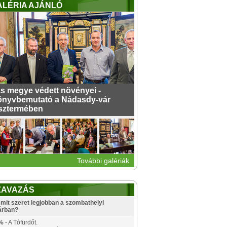
ALÉRIA AJÁNLÓ
s megye védett növényei -
nyvbemutató a Nádasdy-vár
sztermében
További galériák
ZAVAZÁS
mit szeret legjobban a szombathelyi
árban?
%
- A Tófürdőt.