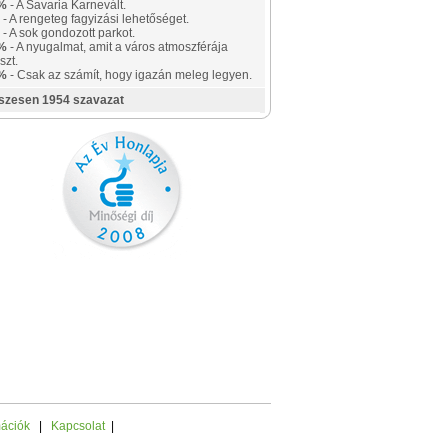
%
- A Savaria Karnevált.
- A rengeteg fagyizási lehetőséget.
- A sok gondozott parkot.
%
- A nyugalmat, amit a város atmoszférája
szt.
%
- Csak az számít, hogy igazán meleg legyen.
szesen 1954 szavazat
mációk
|
Kapcsolat
|