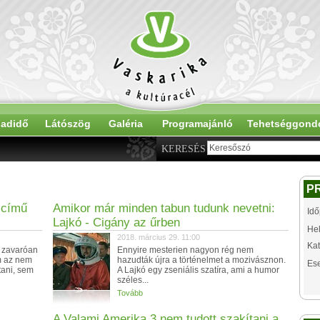
adidő
Látószög
Galéria
Programajánló
Tehetséggond
KERESÉS
P
 című
Amikor már minden tabun tudunk nevetni:
Idő
Lajkó - Cigány az űrben
Hel
2018. március 29. 11:00
Kat
i zavaróan
Ennyire mesterien nagyon rég nem
m az nem
hazudták újra a történelmet a mozivásznon.
Es
tani, sem
A Lajkó egy zseniális szatíra, ami a humor
széles...
Tovább
A Valami Amerika 3 nem tudott szakítani a