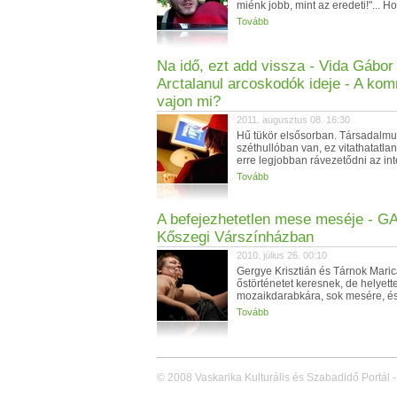
miénk jobb, mint az eredeti!"... Hoz
Tovább
Na idő, ezt add vissza - Vida Gábor 
Arctalanul arcoskodók ideje - A ko
vajon mi?
2011. augusztus 08. 16:30
Hű tükör elsősorban. Társadalm
széthullóban van, ez vitathatatlan
erre legjobban rávezetődni az int
Tovább
A befejezhetetlen mese meséje - GA
Kőszegi Várszínházban
2010. július 26. 00:10
Gergye Krisztián és Tárnok Mari
őstörténetet keresnek, de helyette
mozaikdarabkára, sok mesére, és 
Tovább
© 2008 Vaskarika Kulturális és Szabadidő Portál -