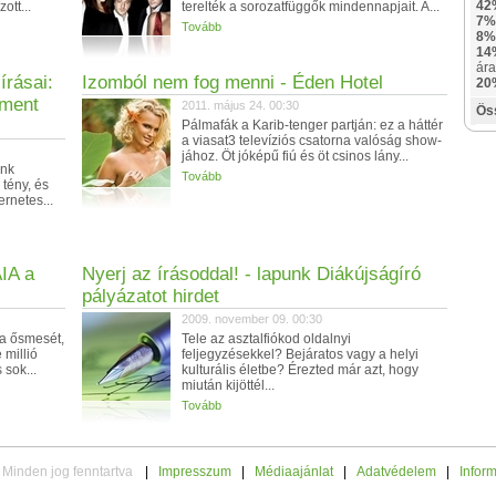
42
ott...
terelték a sorozatfüggők mindennapjait. A...
7%
Tovább
8%
14
ára
írásai:
Izomból nem fog menni - Éden Hotel
20
mment
2011. május 24. 00:30
Ös
Pálmafák a Karib-tenger partján: ez a háttér
a viasat3 televíziós csatorna valóság show-
jához. Öt jóképű fiú és öt csinos lány...
unk
Tovább
 tény, és
ernetes...
IA a
Nyerj az írásoddal! - lapunk Diákújságíró
pályázatot hirdet
2009. november 09. 00:30
ca ősmesét,
Tele az asztalfiókod oldalnyi
 millió
feljegyzésekkel? Bejáratos vagy a helyi
sok...
kulturális életbe? Érezted már azt, hogy
miután kijöttél...
Tovább
 Minden jog fenntartva
|
Impresszum
|
Médiaajánlat
|
Adatvédelem
|
Infor