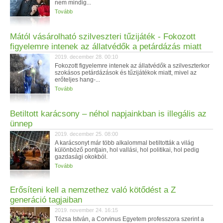
nem mindig...
Tovább
Mától vásárolható szilveszteri tűzijáték - Fokozott
figyelemre intenek az állatvédők a petárdázás miatt
2019. december 28. 00:10
Fokozott figyelemre intenek az állatvédők a szilveszterkor
szokásos petárdázások és tűzijátékok miatt, mivel az
erőteljes hang-...
Tovább
Betiltott karácsony – néhol napjainkban is illegális az
ünnep
2019. december 25. 08:00
A karácsonyt már több alkalommal betiltották a világ
különböző pontjain, hol vallási, hol politikai, hol pedig
gazdasági okokból.
Tovább
Erősíteni kell a nemzethez való kötődést a Z
generáció tagjaiban
2019. november 24. 16:15
Tózsa István, a Corvinus Egyetem professzora szerint a