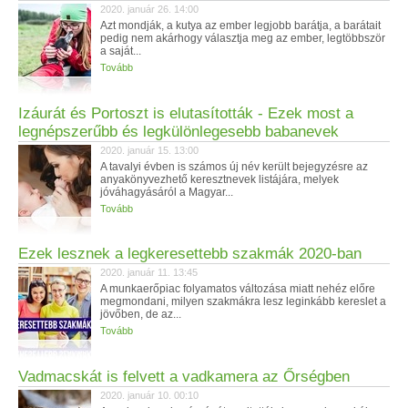
2020. január 26. 14:00
Azt mondják, a kutya az ember legjobb barátja, a barátait
pedig nem akárhogy választja meg az ember, legtöbbször
a saját...
Tovább
Izáurát és Portoszt is elutasították - Ezek most a
legnépszerűbb és legkülönlegesebb babanevek
2020. január 15. 13:00
A tavalyi évben is számos új név került bejegyzésre az
anyakönyvezhető keresztnevek listájára, melyek
jóváhagyásáról a Magyar...
Tovább
Ezek lesznek a legkeresettebb szakmák 2020-ban
2020. január 11. 13:45
A munkaerőpiac folyamatos változása miatt nehéz előre
megmondani, milyen szakmákra lesz leginkább kereslet a
jövőben, de az...
Tovább
Vadmacskát is felvett a vadkamera az Őrségben
2020. január 10. 00:10