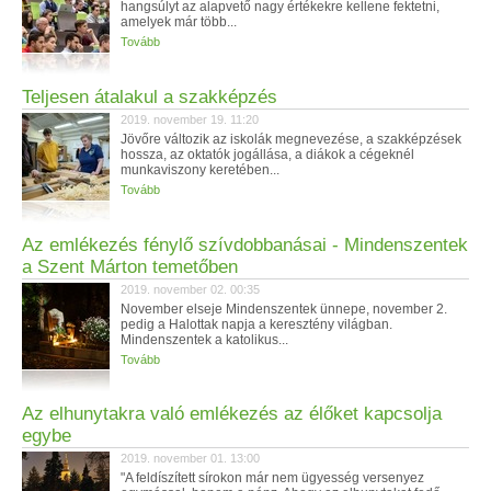
hangsúlyt az alapvető nagy értékekre kellene fektetni,
amelyek már több...
Tovább
Teljesen átalakul a szakképzés
2019. november 19. 11:20
Jövőre változik az iskolák megnevezése, a szakképzések
hossza, az oktatók jogállása, a diákok a cégeknél
munkaviszony keretében...
Tovább
Az emlékezés fénylő szívdobbanásai - Mindenszentek
a Szent Márton temetőben
2019. november 02. 00:35
November elseje Mindenszentek ünnepe, november 2.
pedig a Halottak napja a keresztény világban.
Mindenszentek a katolikus...
Tovább
Az elhunytakra való emlékezés az élőket kapcsolja
egybe
2019. november 01. 13:00
"A feldíszített sírokon már nem ügyesség versenyez