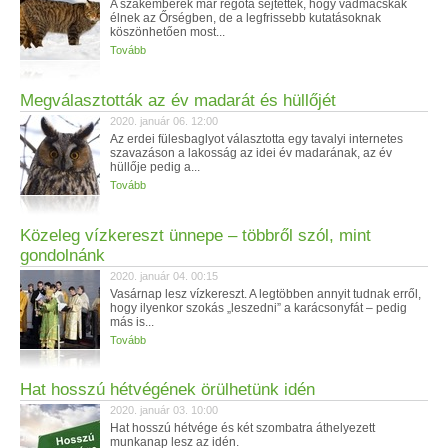
A szakemberek már régóta sejtették, hogy vadmacskák
élnek az Őrségben, de a legfrissebb kutatásoknak
köszönhetően most...
Tovább
Megválasztották az év madarát és hüllőjét
2020. január 06. 12:00
Az erdei fülesbaglyot választotta egy tavalyi internetes
szavazáson a lakosság az idei év madarának, az év
hüllője pedig a...
Tovább
Közeleg vízkereszt ünnepe – többről szól, mint
gondolnánk
2020. január 04. 00:15
Vasárnap lesz vízkereszt. A legtöbben annyit tudnak erről,
hogy ilyenkor szokás „leszedni” a karácsonyfát – pedig
más is...
Tovább
Hat hosszú hétvégének örülhetünk idén
2020. január 03. 10:00
Hat hosszú hétvége és két szombatra áthelyezett
munkanap lesz az idén.