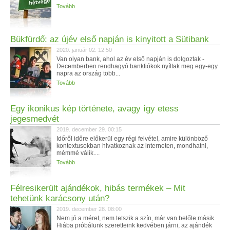
Tovább
Bükfürdő: az újév első napján is kinyitott a Sütibank
2020. január 02. 12:50
Van olyan bank, ahol az év első napján is dolgoztak -
Decemberben rendhagyó bankfiókok nyíltak meg egy-egy
napra az ország több...
Tovább
Egy ikonikus kép története, avagy így etess
jegesmedvét
2019. december 29. 00:15
Időről időre előkerül egy régi felvétel, amire különböző
kontextusokban hivatkoznak az interneten, mondhatni,
mémmé válik....
Tovább
Félresikerült ajándékok, hibás termékek – Mit
tehetünk karácsony után?
2019. december 28. 08:00
Nem jó a méret, nem tetszik a szín, már van belőle másik.
Hiába próbálunk szeretteink kedvében járni, az ajándék