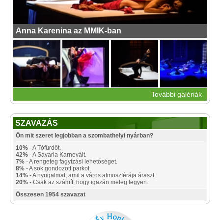
Anna Karenina az MMIK-ban
További galériák
SZAVAZÁS
Ön mit szeret legjobban a szombathelyi nyárban?
10%
- A Tófürdőt.
42%
- A Savaria Karnevált.
7%
- A rengeteg fagyizási lehetőséget.
8%
- A sok gondozott parkot.
14%
- A nyugalmat, amit a város atmoszférája áraszt.
20%
- Csak az számít, hogy igazán meleg legyen.
Összesen 1954 szavazat