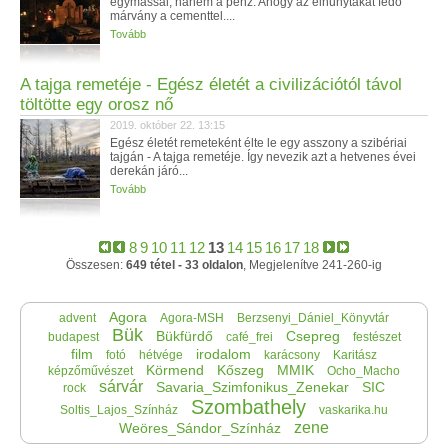
egymással, hanem a pénz. Ahogy az elhunytakat fedő
márvány a cementtel....
Tovább
A tajga remetéje - Egész életét a civilizációtól távol
töltötte egy orosz nő
2019. október 22. 13:15
Egész életét remeteként élte le egy asszony a szibériai
tajgán - A tajga remetéje. Így nevezik azt a hetvenes évei
derekán járó...
Tovább
8
9
10
11
12
13
14
15
16
17
18
Összesen:
649 tétel - 33 oldalon
, Megjelenítve 241-260-ig
Agora
advent
Agora-MSH
Berzsenyi_Dániel_Könyvtár
Bük
Bükfürdő
Csepreg
budapest
café_frei
festészet
film
irodalom
fotó
hétvége
karácsony
Karitász
Körmend
Kőszeg
MMIK
képzőművészet
Ocho_Macho
sárvár
Savaria_Szimfonikus_Zenekar
SIC
rock
Szombathely
Soltis_Lajos_Színház
vaskarika.hu
zene
Weöres_Sándor_Színház