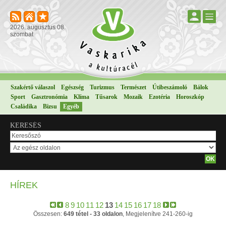
2026. augusztus 08.
szombat
Szakértő válaszol
Egészség
Turizmus
Természet
Útibeszámoló
Bálok
Sport
Gasztronómia
Klíma
Tűsarok
Mozaik
Ezotéria
Horoszkóp
Családika
Bizsu
Egyéb
KERESÉS
HÍREK
8
9
10
11
12
13
14
15
16
17
18
Összesen:
649 tétel - 33 oldalon
, Megjelenítve 241-260-ig