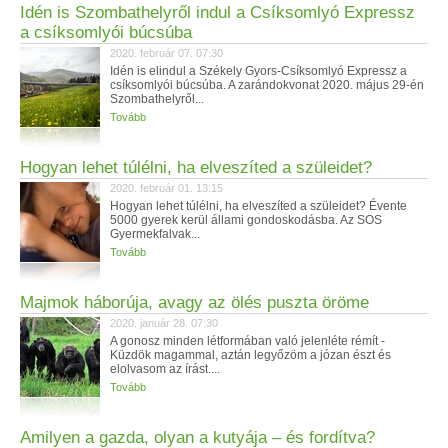
Idén is Szombathelyről indul a Csíksomlyó Expressz
a csíksomlyói búcsúba
2020. február 07. 07:30
Idén is elindul a Székely Gyors-Csíksomlyó Expressz a
csíksomlyói búcsúba. A zarándokvonat 2020. május 29-én
Szombathelyről...
Tovább
Hogyan lehet túlélni, ha elveszíted a szüleidet?
2020. február 01. 13:15
Hogyan lehet túlélni, ha elveszíted a szüleidet? Évente
5000 gyerek kerül állami gondoskodásba. Az SOS
Gyermekfalvak...
Tovább
Majmok háborúja, avagy az ölés puszta öröme
2020. január 28. 07:30
A gonosz minden létformában való jelenléte rémít -
Küzdök magammal, aztán legyőzöm a józan észt és
elolvasom az írást....
Tovább
Amilyen a gazda, olyan a kutyája – és fordítva?