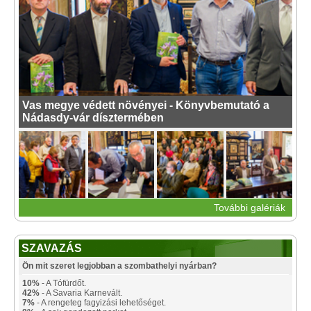
Vas megye védett növényei - Könyvbemutató a
Nádasdy-vár dísztermében
További galériák
SZAVAZÁS
Ön mit szeret legjobban a szombathelyi nyárban?
10%
- A Tófürdőt.
42%
- A Savaria Karnevált.
7%
- A rengeteg fagyizási lehetőséget.