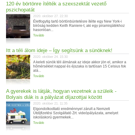
120 év börtönre ítélték a szexszektát vezető
pszichopatát
2020. október 27. 22:30
Életfogytig tartó börtönbüntetésre ítélte egy New York-i
bíróság kedden Keith Raniere-t, aki egy piramisjátékhoz
hasonlóan...
Tovább
Itt a téli álom ideje – Így segítsünk a sünöknek!
2020. október 24. 15:30
A keleti sünök téli álmának az ideje akkor jön el, amikor a
hőmérséklet nappal és éjszaka is tartósan 15 Celsius fok
alá...
Tovább
A gyerekek is látják, hogyan vezetnek a szüleik -
Bolyais diák is a pályázat díjazottjai között
2020. október 21. 11:35
Elgondolkodtató eredménnyel zárult a Nemzeti
Útdíjfizetési Szolgáltató Zrt. videópályázata, amelyet
iskoláskorú gyermekek...
Tovább