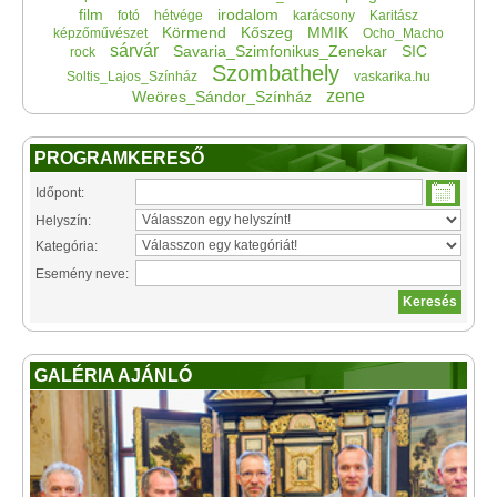
film
irodalom
fotó
hétvége
karácsony
Karitász
Körmend
Kőszeg
MMIK
képzőművészet
Ocho_Macho
sárvár
Savaria_Szimfonikus_Zenekar
SIC
rock
Szombathely
Soltis_Lajos_Színház
vaskarika.hu
zene
Weöres_Sándor_Színház
PROGRAMKERESŐ
Időpont:
Helyszín:
Kategória:
Esemény neve:
GALÉRIA AJÁNLÓ