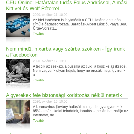
CEU Online: Határtalan tudás Falus Andrással, Almási
Kittivel és Wolf Péterrel
2020. október 21. 10:00
Az idei tanévben is folytatódik a CEU Határtalan tudás
című előadássorozata. Barabási-Albert László, Palya Bea,
Ürge-Vorsatz...
Tovább
Nem mind1, h xarba vagy szárba szökken - Így írunk
a Facebookon
2020. október 17. 13:00
A teccik az szekszi, a puszika az cuki, a köszike az ikszdé.
Nem vagyunk olyan hüjék, hogy ne ércsük meg. Így írunk
a...
Tovább
A gyerekek fele biztonsági korlátozás nélkül netezik
2020. október 15. 10:00
A koronavírus járvány hatását mutatja, hogy a gyerekek
85%-a már iskolai feladatok, tanulás kapcsán használja az
internetet, de...
Tovább