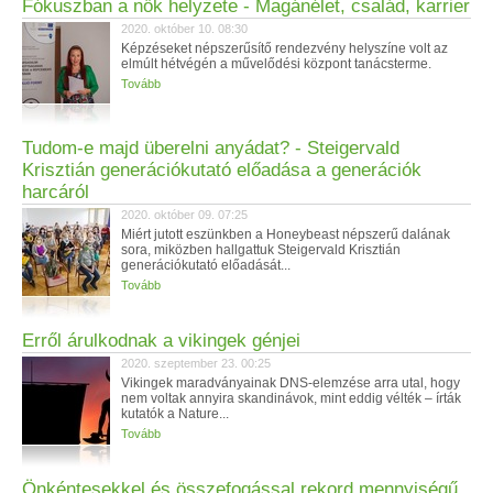
Fókuszban a nők helyzete - Magánélet, család, karrier
2020. október 10. 08:30
Képzéseket népszerűsítő rendezvény helyszíne volt az
elmúlt hétvégén a művelődési központ tanácsterme.
Tovább
Tudom-e majd überelni anyádat? - Steigervald
Krisztián generációkutató előadása a generációk
harcáról
2020. október 09. 07:25
Miért jutott eszünkben a Honeybeast népszerű dalának
sora, miközben hallgattuk Steigervald Krisztián
generációkutató előadását...
Tovább
Erről árulkodnak a vikingek génjei
2020. szeptember 23. 00:25
Vikingek maradványainak DNS-elemzése arra utal, hogy
nem voltak annyira skandinávok, mint eddig vélték – írták
kutatók a Nature...
Tovább
Önkéntesekkel és összefogással rekord mennyiségű