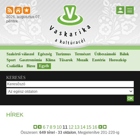
2026. augusztus 07.
péntek
Szakértő válaszol
Egészség
Turizmus
Természet
Útibeszámoló
Bálok
Sport
Gasztronómia
Klíma
Tűsarok
Mozaik
Ezotéria
Horoszkóp
Családika
Bizsu
Egyéb
KERESÉS
HÍREK
6
7
8
9
10
11
12
13
14
15
16
Összesen:
649 tétel - 33 oldalon
, Megjelenítve 201-220-ig