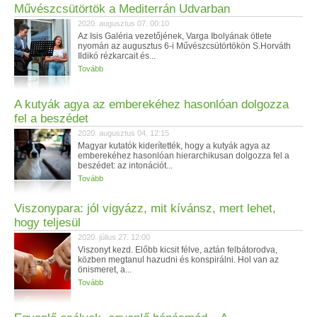
Művészcsütörtök a Mediterrán Udvarban
2020. augusztus 07. 00:10
Az Isis Galéria vezetőjének, Varga Ibolyának ötlete
nyomán az augusztus 6-i Művészcsütörtökön S.Horváth
Ildikó rézkarcait és...
Tovább
A kutyák agya az emberekéhez hasonlóan dolgozza
fel a beszédet
2020. augusztus 04. 12:15
Magyar kutatók kiderítették, hogy a kutyák agya az
emberekéhez hasonlóan hierarchikusan dolgozza fel a
beszédet: az intonációt...
Tovább
Viszonypara: jól vigyázz, mit kívánsz, mert lehet,
hogy teljesül
2020. július 27. 12:00
Viszonyt kezd. Előbb kicsit félve, aztán felbátorodva,
közben megtanul hazudni és konspirálni. Hol van az
önismeret, a...
Tovább