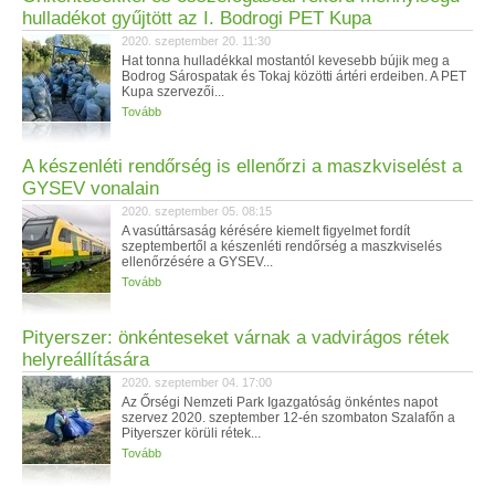
hulladékot gyűjtött az I. Bodrogi PET Kupa
2020. szeptember 20. 11:30
Hat tonna hulladékkal mostantól kevesebb bújik meg a
Bodrog Sárospatak és Tokaj közötti ártéri erdeiben. A PET
Kupa szervezői...
Tovább
A készenléti rendőrség is ellenőrzi a maszkviselést a
GYSEV vonalain
2020. szeptember 05. 08:15
A vasúttársaság kérésére kiemelt figyelmet fordít
szeptembertől a készenléti rendőrség a maszkviselés
ellenőrzésére a GYSEV...
Tovább
Pityerszer: önkénteseket várnak a vadvirágos rétek
helyreállítására
2020. szeptember 04. 17:00
Az Őrségi Nemzeti Park Igazgatóság önkéntes napot
szervez 2020. szeptember 12-én szombaton Szalafőn a
Pityerszer körüli rétek...
Tovább