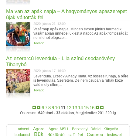
Ma van az apák napja – A hagyományos apaszerepet
újak váltották fel
2020. június 21. 12:00
Vasárnap apák napja. Minden évben június harmadik
vasárnapján ünnepeljük ezt a napot. Az apák fontosságát
nem lehet elégszer...
Tovább
Az ezerarcú levendula - Lila színű csodanövény
Tihanyból
2020. június 17. 16:30
Levendula. Érzed? A nagyi illata. Az összes ruhája, a bőre
is levendulás. Szeretem. De nem csupán a ruhák közé
való moly ellen,...
Tovább
6
7
8
9
10
11
12
13
14
15
16
Összesen:
649 tétel - 33 oldalon
, Megjelenítve 201-220-ig
Agora
advent
Agora-MSH
Berzsenyi_Dániel_Könyvtár
Bük
Bükfürdő
Csepreg
budapest
café_frei
festészet