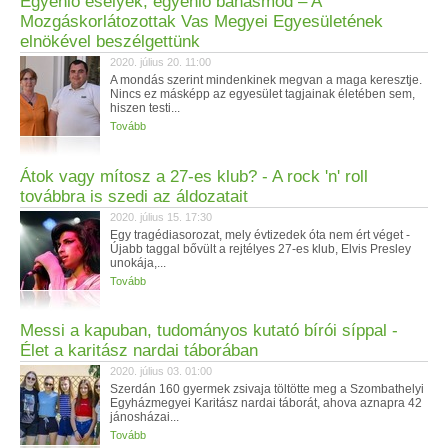
Egyenlő esélyek, egyenlő bánásmód – A
Mozgáskorlátozottak Vas Megyei Egyesületének
elnökével beszélgettünk
2020. július 20. 11:00
A mondás szerint mindenkinek megvan a maga keresztje.
Nincs ez másképp az egyesület tagjainak életében sem,
hiszen testi...
Tovább
Átok vagy mítosz a 27-es klub? - A rock 'n' roll
továbbra is szedi az áldozatait
2020. július 15. 17:30
Egy tragédiasorozat, mely évtizedek óta nem ért véget -
Újabb taggal bővült a rejtélyes 27-es klub, Elvis Presley
unokája,...
Tovább
Messi a kapuban, tudományos kutató bírói síppal -
Élet a karitász nardai táborában
2020. július 03. 01:00
Szerdán 160 gyermek zsivaja töltötte meg a Szombathelyi
Egyházmegyei Karitász nardai táborát, ahova aznapra 42
jánosházai...
Tovább