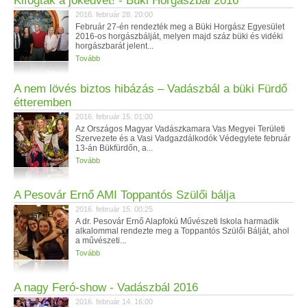
Kifogták a jókedvet! - Büki Horgászbál 2016
2016. február 28. 20:00
Február 27-én rendezték meg a Büki Horgász Egyesület
2016-os horgászbálját, melyen majd száz büki és vidéki
horgászbarát jelent...
Tovább
A nem lövés biztos hibázás – Vadászbál a büki Fürdő
étteremben
2016. február 15. 01:00
Az Országos Magyar Vadászkamara Vas Megyei Területi
Szervezete és a Vasi Vadgazdálkodók Védegylete február
13-án Bükfürdőn, a...
Tovább
A Pesovár Ernő AMI Toppantós Szülői bálja
2016. február 15. 00:25
A dr. Pesovár Ernő Alapfokú Művészeti Iskola harmadik
alkalommal rendezte meg a Toppantós Szülői Bálját, ahol
a művészeti...
Tovább
A nagy Feró-show - Vadászbál 2016
2016. február 14. 16:00