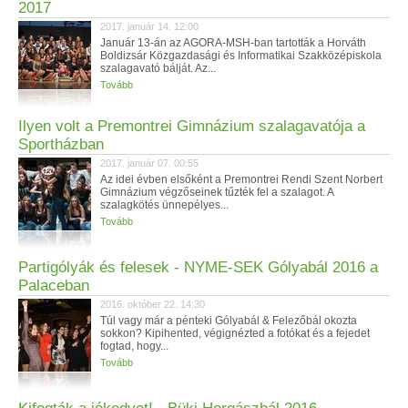
2017
2017. január 14. 12:00
Január 13-án az AGORA-MSH-ban tartották a Horváth
Boldizsár Közgazdasági és Informatikai Szakközépiskola
szalagavató bálját. Az...
Tovább
Ilyen volt a Premontrei Gimnázium szalagavatója a
Sportházban
2017. január 07. 00:55
Az idei évben elsőként a Premontrei Rendi Szent Norbert
Gimnázium végzőseinek tűzték fel a szalagot. A
szalagkötés ünnepélyes...
Tovább
Partigólyák és felesek - NYME-SEK Gólyabál 2016 a
Palaceban
2016. október 22. 14:30
Túl vagy már a pénteki Gólyabál & Felezőbál okozta
sokkon? Kipihented, végignézted a fotókat és a fejedet
fogtad, hogy...
Tovább