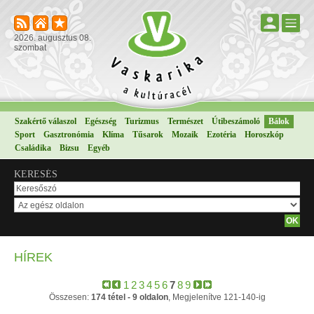
2026. augusztus 08.
szombat
Szakértő válaszol
Egészség
Turizmus
Természet
Útibeszámoló
Bálok
Sport
Gasztronómia
Klíma
Tűsarok
Mozaik
Ezotéria
Horoszkóp
Családika
Bizsu
Egyéb
KERESÉS
HÍREK
1
2
3
4
5
6
7
8
9
Összesen:
174 tétel - 9 oldalon
, Megjelenítve 121-140-ig