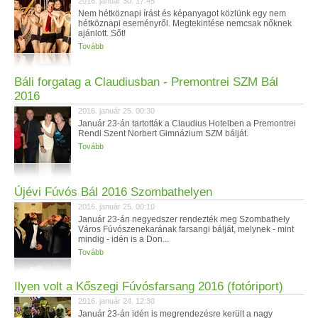
2016. január 30. 17:45
Nem hétköznapi írást és képanyagot közlünk egy nem
hétköznapi eseményről. Megtekintése nemcsak nőknek
ajánlott. Sőt!
Tovább
Báli forgatag a Claudiusban - Premontrei SZM Bál
2016
2016. január 25. 00:30
Január 23-án tartották a Claudius Hotelben a Premontrei
Rendi Szent Norbert Gimnázium SZM bálját.
Tovább
Újévi Fúvós Bál 2016 Szombathelyen
2016. január 25. 00:10
Január 23-án negyedszer rendezték meg Szombathely
Város Fúvószenekarának farsangi bálját, melynek - mint
mindig - idén is a Don...
Tovább
Ilyen volt a Kőszegi Fúvósfarsang 2016 (fotóriport)
2016. január 24. 12:30
Január 23-án idén is megrendezésre került a nagy