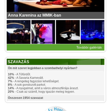
Anna Karenina az MMIK-ban
További galériák
SZAVAZÁS
Ön mit szeret legjobban a szombathelyi nyárban?
10%
- A Tófürdőt.
42%
- A Savaria Karnevált.
7%
- A rengeteg fagyizási lehetőséget.
8%
- A sok gondozott parkot.
14%
- A nyugalmat, amit a város atmoszférája áraszt.
20%
- Csak az számít, hogy igazán meleg legyen.
Összesen 1954 szavazat