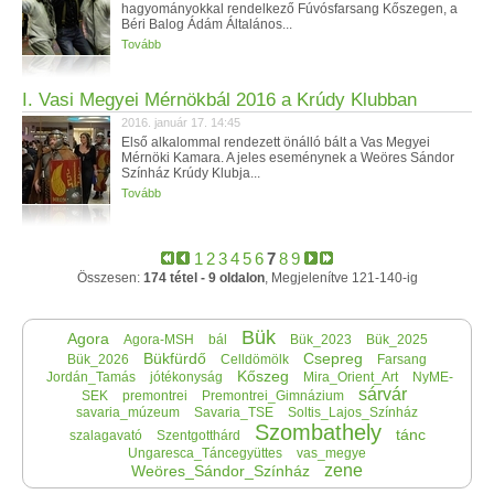
hagyományokkal rendelkező Fúvósfarsang Kőszegen, a
Béri Balog Ádám Általános...
Tovább
I. Vasi Megyei Mérnökbál 2016 a Krúdy Klubban
2016. január 17. 14:45
Első alkalommal rendezett önálló bált a Vas Megyei
Mérnöki Kamara. A jeles eseménynek a Weöres Sándor
Színház Krúdy Klubja...
Tovább
1
2
3
4
5
6
7
8
9
Összesen:
174 tétel - 9 oldalon
, Megjelenítve 121-140-ig
Bük
Agora
Agora-MSH
bál
Bük_2023
Bük_2025
Bükfürdő
Csepreg
Bük_2026
Celldömölk
Farsang
Kőszeg
Jordán_Tamás
jótékonyság
Mira_Orient_Art
NyME-
sárvár
SEK
premontrei
Premontrei_Gimnázium
savaria_múzeum
Savaria_TSE
Soltis_Lajos_Színház
Szombathely
tánc
szalagavató
Szentgotthárd
Ungaresca_Táncegyüttes
vas_megye
zene
Weöres_Sándor_Színház