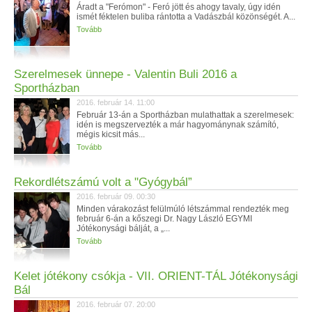
Áradt a "Ferómon" - Feró jött és ahogy tavaly, úgy idén
ismét féktelen buliba rántotta a Vadászbál közönségét. A...
Tovább
Szerelmesek ünnepe - Valentin Buli 2016 a
Sportházban
2016. február 14. 11:00
Február 13-án a Sportházban mulathattak a szerelmesek:
idén is megszervezték a már hagyománynak számító,
mégis kicsit más...
Tovább
Rekordlétszámú volt a "Gyógybál”
2016. február 09. 00:30
Minden várakozást felülmúló létszámmal rendezték meg
február 6-án a kőszegi Dr. Nagy László EGYMI
Jótékonysági bálját, a „...
Tovább
Kelet jótékony csókja - VII. ORIENT-TÁL Jótékonysági
Bál
2016. február 07. 20:00