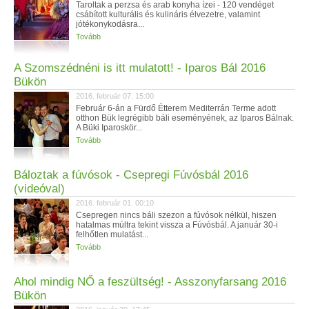
Taroltak a perzsa és arab konyha ízei - 120 vendéget
csábított kulturális és kulináris élvezetre, valamint
jótékonykodásra...
Tovább
A Szomszédnéni is itt mulatott! - Iparos Bál 2016
Bükön
2016. február 07. 15:00
Február 6-án a Fürdő Étterem Mediterrán Terme adott
otthon Bük legrégibb báli eseményének, az Iparos Bálnak.
A Büki Iparoskör...
Tovább
Báloztak a fúvósok - Csepregi Fúvósbál 2016
(videóval)
2016. február 01. 00:10
Csepregen nincs báli szezon a fúvósok nélkül, hiszen
hatalmas múltra tekint vissza a Fúvósbál. A január 30-i
felhőtlen mulatást...
Tovább
Ahol mindig NŐ a feszültség! - Asszonyfarsang 2016
Bükön