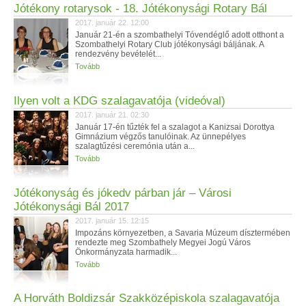
Jótékony rotarysok - 18. Jótékonysági Rotary Bál
2017. január 22. 12:00
Január 21-én a szombathelyi Tóvendéglő adott otthont a
Szombathelyi Rotary Club jótékonysági báljának. A
rendezvény bevételét...
Tovább
Ilyen volt a KDG szalagavatója (videóval)
2017. január 21. 02:30
Január 17-én tűzték fel a szalagot a Kanizsai Dorottya
Gimnázium végzős tanulóinak. Az ünnepélyes
szalagtűzési ceremónia után a...
Tovább
Jótékonyság és jókedv párban jár – Városi
Jótékonysági Bál 2017
2017. január 15. 12:15
Impozáns környezetben, a Savaria Múzeum dísztermében
rendezte meg Szombathely Megyei Jogú Város
Önkormányzata harmadik...
Tovább
A Horváth Boldizsár Szakközépiskola szalagavatója