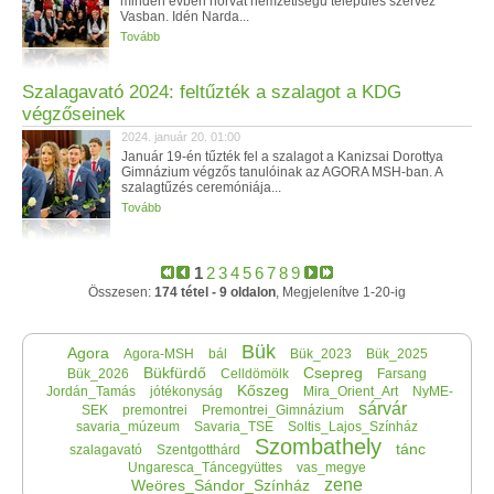
minden évben horvát nemzetiségű település szervez
Vasban. Idén Narda...
Tovább
Szalagavató 2024: feltűzték a szalagot a KDG
végzőseinek
2024. január 20. 01:00
Január 19-én tűzték fel a szalagot a Kanizsai Dorottya
Gimnázium végzős tanulóinak az AGORA MSH-ban. A
szalagtűzés ceremóniája...
Tovább
1
2
3
4
5
6
7
8
9
Összesen:
174 tétel - 9 oldalon
, Megjelenítve 1-20-ig
Bük
Agora
Agora-MSH
bál
Bük_2023
Bük_2025
Bükfürdő
Csepreg
Bük_2026
Celldömölk
Farsang
Kőszeg
Jordán_Tamás
jótékonyság
Mira_Orient_Art
NyME-
sárvár
SEK
premontrei
Premontrei_Gimnázium
savaria_múzeum
Savaria_TSE
Soltis_Lajos_Színház
Szombathely
tánc
szalagavató
Szentgotthárd
Ungaresca_Táncegyüttes
vas_megye
zene
Weöres_Sándor_Színház