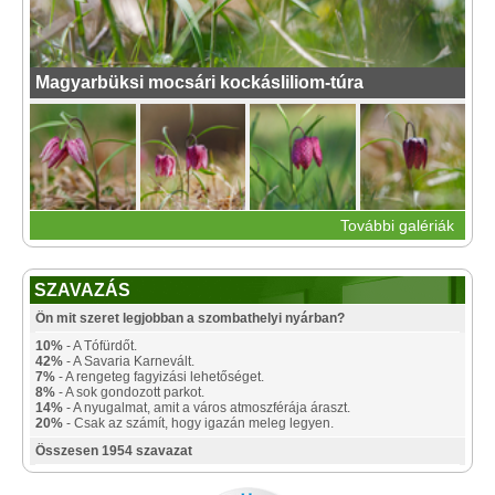
Magyarbüksi mocsári kockásliliom-túra
További galériák
SZAVAZÁS
Ön mit szeret legjobban a szombathelyi nyárban?
10%
- A Tófürdőt.
42%
- A Savaria Karnevált.
7%
- A rengeteg fagyizási lehetőséget.
8%
- A sok gondozott parkot.
14%
- A nyugalmat, amit a város atmoszférája áraszt.
20%
- Csak az számít, hogy igazán meleg legyen.
Összesen 1954 szavazat