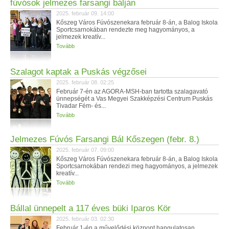
fúvósok jelmezes farsangi bálján
2025. február 09. 14:00
Kőszeg Város Fúvószenekara február 8-án, a Balog Iskola
Sportcsarnokában rendezte meg hagyományos, a
jelmezek kreatív...
Tovább
Szalagot kaptak a Puskás végzősei
2025. február 08. 02:25
Február 7-én az AGORA-MSH-ban tartotta szalagavató
ünnepségét a Vas Megyei Szakképzési Centrum Puskás
Tivadar Fém- és...
Tovább
Jelmezes Fúvós Farsangi Bál Kőszegen (febr. 8.)
2025. február 07. 09:00
Kőszeg Város Fúvószenekara február 8-án, a Balog Iskola
Sportcsarnokában rendezi meg hagyományos, a jelmezek
kreatív...
Tovább
Bállal ünnepelt a 117 éves büki Iparos Kör
2025. február 03. 02:30
Február 1-én a művelődési központ hangulatosan