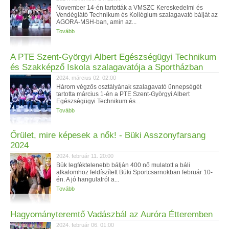
November 14-én tartották a VMSZC Kereskedelmi és
Vendéglátó Technikum és Kollégium szalagavató bálját az
AGORA-MSH-ban, amin az...
Tovább
A PTE Szent-Györgyi Albert Egészségügyi Technikum
és Szakképző Iskola szalagavatója a Sportházban
2024. március 02. 02:00
Három végzős osztályának szalagavató ünnepségét
tartotta március 1-én a PTE Szent-Györgyi Albert
Egészségügyi Technikum és...
Tovább
Őrület, mire képesek a nők! - Büki Asszonyfarsang
2024
2024. február 11. 20:00
Bük legféktelenebb bálján 400 nő mulatott a báli
alkalomhoz feldíszített Büki Sportcsarnokban február 10-
én. A jó hangulatról a...
Tovább
Hagyományteremtő Vadászbál az Auróra Étteremben
2024. február 06. 01:00