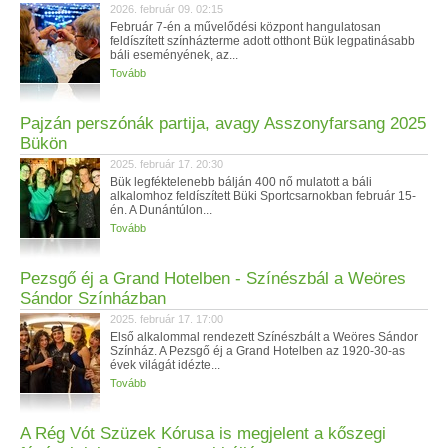
2026. február 09. 02:15
Február 7-én a művelődési központ hangulatosan
feldíszített színházterme adott otthont Bük legpatinásabb
báli eseményének, az...
Tovább
Pajzán perszónák partija, avagy Asszonyfarsang 2025
Bükön
2025. február 17. 20:30
Bük legféktelenebb bálján 400 nő mulatott a báli
alkalomhoz feldíszített Büki Sportcsarnokban február 15-
én. A Dunántúlon...
Tovább
Pezsgő éj a Grand Hotelben - Színészbál a Weöres
Sándor Színházban
2025. február 17. 17:00
Első alkalommal rendezett Színészbált a Weöres Sándor
Színház. A Pezsgő éj a Grand Hotelben az 1920-30-as
évek világát idézte...
Tovább
A Rég Vót Szüzek Kórusa is megjelent a kőszegi