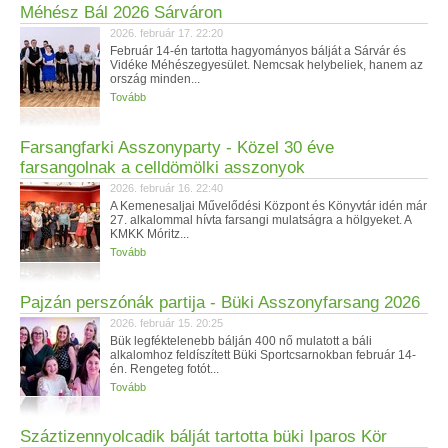
Méhész Bál 2026 Sárváron
2026. február 17. 22:20
Február 14-én tartotta hagyományos bálját a Sárvár és
Vidéke Méhészegyesület. Nemcsak helybeliek, hanem az
ország minden...
Tovább
Farsangfarki Asszonyparty - Közel 30 éve
farsangolnak a celldömölki asszonyok
2026. február 16. 22:40
A Kemenesaljai Művelődési Központ és Könyvtár idén már
27. alkalommal hívta farsangi mulatságra a hölgyeket. A
KMKK Móritz...
Tovább
Pajzán perszónák partija - Büki Asszonyfarsang 2026
2026. február 15. 20:25
Bük legféktelenebb bálján 400 nő mulatott a báli
alkalomhoz feldíszített Büki Sportcsarnokban február 14-
én. Rengeteg fotót...
Tovább
Száztizennyolcadik bálját tartotta büki Iparos Kör