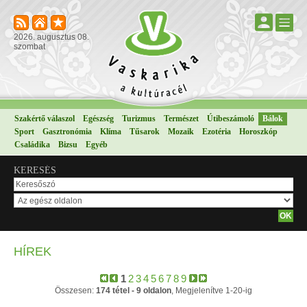
2026. augusztus 08.
szombat
Szakértő válaszol
Egészség
Turizmus
Természet
Útibeszámoló
Bálok
Sport
Gasztronómia
Klíma
Tűsarok
Mozaik
Ezotéria
Horoszkóp
Családika
Bizsu
Egyéb
KERESÉS
HÍREK
1
2
3
4
5
6
7
8
9
Összesen:
174 tétel - 9 oldalon
, Megjelenítve 1-20-ig