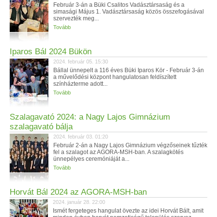
Február 3-án a Büki Csalitos Vadásztársaság és a
simasági Május 1. Vadásztársaság közös összefogásával
szervezték meg...
Tovább
Iparos Bál 2024 Bükön
2024. február 05. 15:30
Bállal ünnepelt a 116 éves Büki Iparos Kör - Február 3-án
a művelődési központ hangulatosan feldíszített
színházterme adott...
Tovább
Szalagavató 2024: a Nagy Lajos Gimnázium
szalagavató bálja
2024. február 03. 01:20
Február 2-án a Nagy Lajos Gimnázium végzőseinek tűzték
fel a szalagot az AGORA-MSH-ban. A szalagkötés
ünnepélyes ceremóniáját a...
Tovább
Horvát Bál 2024 az AGORA-MSH-ban
2024. január 28. 22:00
Ismét fergeteges hangulat övezte az idei Horvát Bált, amit