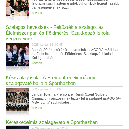
feldíszített színházterme adott otthont Bük legpatinásabb
báli eseményének, az...
Tovább
Szalagos hevesisek - Feltűzték a szalagot az
Élelmiszeripari és Földmérési Szakképző Iskola
végzőseinek
2025. január 31. 00:05
Január 30-án, csütörtökön tartották az AGORA-MSH-ban
az Élelmiszeripari és Földmérési Szakképző Iskola és
Kollégium három...
Tovább
Kékszalagosok - A Premontrei Gimnázium
szalagavató bálja a Sportházban
2025. január 11. 01:00
Január 10-én a Premontrei Rendi Szent Norbert
Gimnázium végzőseinek tűzték fel a szalagot az AGORA-
MSH-ban. A szalagkötés...
Tovább
Kereskedelmis szalagavató a Sportházban
2024. november 14. 22:00