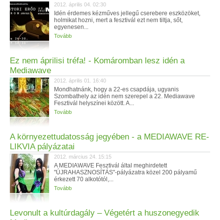
2012. április 04. 02:30
Idén érdemes kézműves jellegű cserebere eszközöket,
holmikat hozni, mert a fesztivál ezt nem tiltja, sőt,
egyenesen...
Tovább
Ez nem áprilisi tréfa! - Komáromban lesz idén a
Mediawave
2012. április 01. 16:40
Mondhatnánk, hogy a 22-es csapdája, ugyanis
Szombathely az idén nem szerepel a 22. Mediawave
Fesztivál helyszínei között. A...
Tovább
A környezettudatosság jegyében - a MEDIAWAVE RE-
LIKVIA pályázatai
2012. március 24. 15:15
A MEDIAWAVE Fesztivál által meghirdetett
"ÚJRAHASZNOSÍTÁS"-pályázatra közel 200 pályamű
érkezett 70 alkotótól,...
Tovább
Levonult a kultúrdagály – Végetért a huszonegyedik