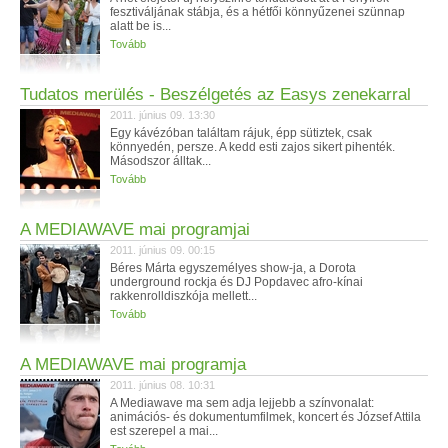
fesztiváljának stábja, és a hétfői könnyűzenei szünnap
alatt be is...
Tovább
Tudatos merülés - Beszélgetés az Easys zenekarral
2011. június 09. 13:30
Egy kávézóban találtam rájuk, épp sütiztek, csak
könnyedén, persze. A kedd esti zajos sikert pihenték.
Másodszor álltak...
Tovább
A MEDIAWAVE mai programjai
2011. június 09. 00:15
Béres Márta egyszemélyes show-ja, a Dorota
underground rockja és DJ Popdavec afro-kínai
rakkenrolldiszkója mellett...
Tovább
A MEDIAWAVE mai programja
2011. június 08. 10:31
A Mediawave ma sem adja lejjebb a színvonalat:
animációs- és dokumentumfilmek, koncert és József Attila
est szerepel a mai...