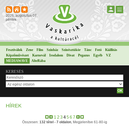
2026. augusztus 07.
péntek
Fesztiválok
Zene
Film
Színház
Színésztükör
Tánc
Fotó
Kiállítás
Képzőművészet
Karnevál
Irodalom
Divat
Pegazus
Egyéb
VZ
MEDIAWAVE
AlteRába
KERESÉS
HÍREK
1
2
3
4
5
6
7
Összesen:
132 tétel - 7 oldalon
, Megjelenítve 61-80-ig