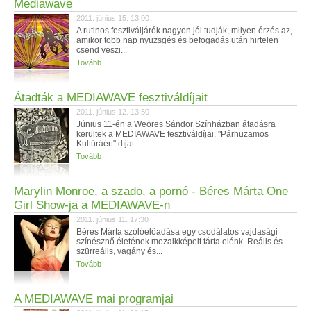
Mediawave
2011. június 15. 13:00
A rutinos fesztiváljárók nagyon jól tudják, milyen érzés az,
amikor több nap nyüzsgés és befogadás után hirtelen
csend veszi...
Tovább
Átadták a MEDIAWAVE fesztiváldíjait
2011. június 12. 13:50
Június 11-én a Weöres Sándor Színházban átadásra
kerültek a MEDIAWAVE fesztiváldíjai. "Párhuzamos
Kultúráért" díjat...
Tovább
Marylin Monroe, a szado, a pornó - Béres Márta One
Girl Show-ja a MEDIAWAVE-n
2011. június 11. 17:30
Béres Márta szólóelőadása egy csodálatos vajdasági
színésznő életének mozaikképeit tárta elénk. Reális és
szürreális, vagány és...
Tovább
A MEDIAWAVE mai programjai