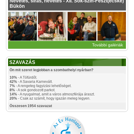
Nevetés, sírás, nevetés - XII. Sok-szín-Feszt(ecske)
Bükön
További galériák
SZAVAZÁS
Ön mit szeret legjobban a szombathelyi nyárban?
10%
- A Tófürdőt.
42%
- A Savaria Karnevált.
7%
- A rengeteg fagyizási lehetőséget.
8%
- A sok gondozott parkot.
14%
- A nyugalmat, amit a város atmoszférája áraszt.
20%
- Csak az számít, hogy igazán meleg legyen.
Összesen 1954 szavazat