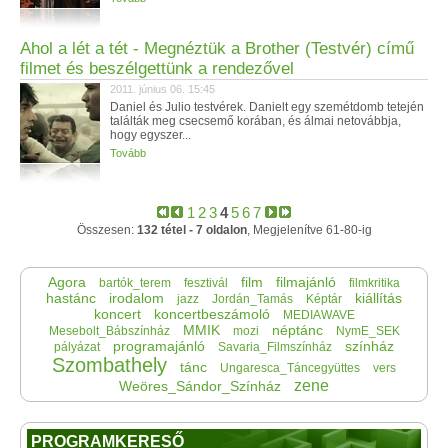
Ahol a lét a tét - Megnéztük a Brother (Testvér) című
filmet és beszélgettünk a rendezővel
2011. június 06. 15:45
Daniel és Julio testvérek. Danielt egy szemétdomb tetején
találták meg csecsemő korában, és álmai netovábbja,
hogy egyszer...
Tovább
1
2
3
4
5
6
7
Összesen:
132 tétel - 7 oldalon
, Megjelenítve 61-80-ig
Agora
film
filmajánló
bartók_terem
fesztivál
filmkritika
hastánc
irodalom
kiállítás
jazz
Jordán_Tamás
Képtár
koncert
koncertbeszámoló
MEDIAWAVE
MMIK
néptánc
Mesebolt_Bábszínház
mozi
NymE_SEK
programajánló
színház
pályázat
Savaria_Filmszínház
Szombathely
tánc
Ungaresca_Táncegyüttes
vers
zene
Weöres_Sándor_Színház
PROGRAMKERESŐ