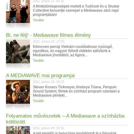
2011. június 11. 00:15
A filmkülönlegességek mellett a Tudósok és a Shukar
Collective koncertje szerepel a Mediawave záró napi
programjában!
Tovább
Bi, ne félj! - Mediawave filmes élmény
2011. június 10. 17:00
Kilencven percig Vietnám csodálatosan nyüzsgő,
egzotikus, és nagyon fülledt vidékén ejtőztünk a
Mediawave jóvoltából, az Agora...
Tovább
A MEDIAWAVE mai programjai
2011. június 10. 00:15
Stevan Kovacs Tickmayer, Andreya Triana, Penguin
Sound System, filmek és színházi program szerepel a
Mediawave pénteki...
Tovább
Folyamatos művészetek – A Mediawave a színházba
költözött
2011. június 09. 20:30
A hét elejétől új helyszínre tendálódott át a Fényírók