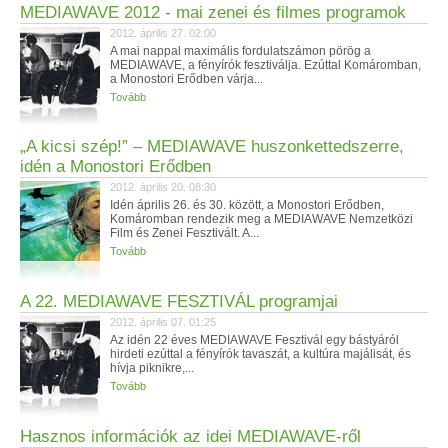
MEDIAWAVE 2012 - mai zenei és filmes programok
2012. április 27. 02:00
A mai nappal maximális fordulatszámon pörög a
MEDIAWAVE, a fényírók fesztiválja. Ezúttal Komáromban,
a Monostori Erődben várja...
Tovább
„A kicsi szép!” – MEDIAWAVE huszonkettedszerre,
idén a Monostori Erődben
2012. április 20. 08:30
Idén április 26. és 30. között, a Monostori Erődben,
Komáromban rendezik meg a MEDIAWAVE Nemzetközi
Film és Zenei Fesztivált. A...
Tovább
A 22. MEDIAWAVE FESZTIVÁL programjai
2012. április 07. 01:25
Az idén 22 éves MEDIAWAVE Fesztivál egy bástyáról
hirdeti ezúttal a fényírók tavaszát, a kultúra majálisát, és
hívja piknikre,...
Tovább
Hasznos információk az idei MEDIAWAVE-ről