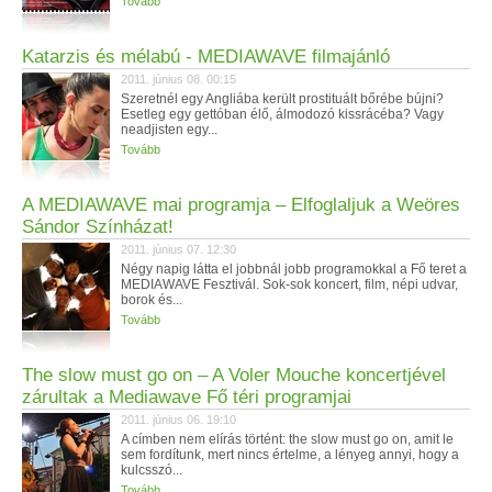
Tovább
Katarzis és mélabú - MEDIAWAVE filmajánló
2011. június 08. 00:15
Szeretnél egy Angliába került prostituált bőrébe bújni?
Esetleg egy gettóban élő, álmodozó kissrácéba? Vagy
neadjisten egy...
Tovább
A MEDIAWAVE mai programja – Elfoglaljuk a Weöres
Sándor Színházat!
2011. június 07. 12:30
Négy napig látta el jobbnál jobb programokkal a Fő teret a
MEDIAWAVE Fesztivál. Sok-sok koncert, film, népi udvar,
borok és...
Tovább
The slow must go on – A Voler Mouche koncertjével
zárultak a Mediawave Fő téri programjai
2011. június 06. 19:10
A címben nem elírás történt: the slow must go on, amit le
sem fordítunk, mert nincs értelme, a lényeg annyi, hogy a
kulcsszó...
Tovább